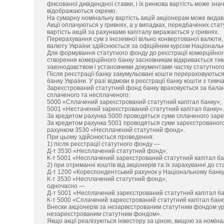
фіксованої дивідендної ставки, і їх ринкова вартість може зна
відображаються окремо.
На сумарну номінальну вартість акцій акціонерам може видав
Акції оплачуються у гривнях, а у випадках, передбачених ста
вартість акцій за рахунками капіталу виражається у гривнях.
Перерахування сум з іноземної вільно конвертованої валюти,
валюту України здійснюється за офіційним курсом Національно
Для формування статутного фонду до реєстрації комерційного
створення комерційного банку засновникам відкривається ти
законодавством і установчими документами частку статутног
Після реєстрації банку закумульовані кошти перераховуються
банку України. У разі відмови в реєстрації банку кошти з тим
Зареєстрований статутний фонд банку враховується за балан
сплаченого та несплаченого:
5000 «Сплачений зареєстрований статутний капітал банку»;
5001 «Нестачений зареєстрований статутний капітал банку».
За кредитом рахунка 5000 проводяться суми сплаченого заре
За кредитом рахунка 5001 проводяться суми зареєстрованого,
рахунком 3530 «Несплачений статутний фонд».
При цьому здійснюється проведення:
1) після реєстрації статутного фонду —
Д-т 3530 «Несплачений статутний фонд»;
К-т 5001 «Несплачений зареєстрований статутний капітал ба
2) при отриманні коштів від акціонерів та їх зарахуванні до 
Д-т 1200 «Кореспондентський рахунок у Національному банку
К-т 3530 «Несплачений статутний фонд»;
одночасно —
Д-т 5001 «Несплачений зареєстрований статутний капітал ба
К-т 5000 «Сплачений зареєстрований статутний капітал банк
Внески акціонерів за незарвєстрованим статутним фондом у
незареєстрованим статутним фондом».
Якщо акції реалізуються інвестору за ціною, вищою за номінал