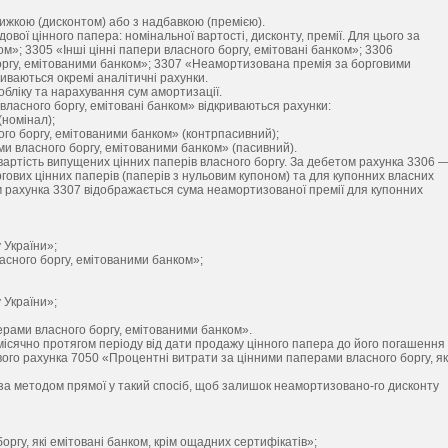
нижкою (дисконтом) або з надбавкою (премією).
дової цінного папера: номінальної вартості, дисконту, премії. Для цього за
м»; 3305 «Інші цінні папери власного боргу, емітовані банком»; 3306
ргу, емітованими банком»; 3307 «Неамортизована премія за борговими
иваються окремі аналітичні рахунки.
бліку та нарахування сум амортизації.
 власного боргу, емітовані банком» відкриваються рахунки:
(номінал);
о боргу, емітованими банком» (контрпасивний);
 власного боргу, емітованими банком» (пасивний).
артість випущених цінних паперів власного боргу. За дебетом рахунка 3306 
ових цінних паперів (паперів з нульовим купоном) та для купонних власних
ом рахунка 3307 відображається сума неамортизованої премії для купонних
 України»;
сного боргу, емітованими банком»;
 України»;
рами власного боргу, емітованими банком».
ісячно протягом періоду від дати продажу цінного папера до його погашення 
го рахунка 7050 «Процентні витрати за цінними паперами власного боргу, як
я за методом прямої у такий спосіб, щоб залишок неамортизовано-го дисконту
ргу, які емітовані банком, крім ощадних сертифікатів»;