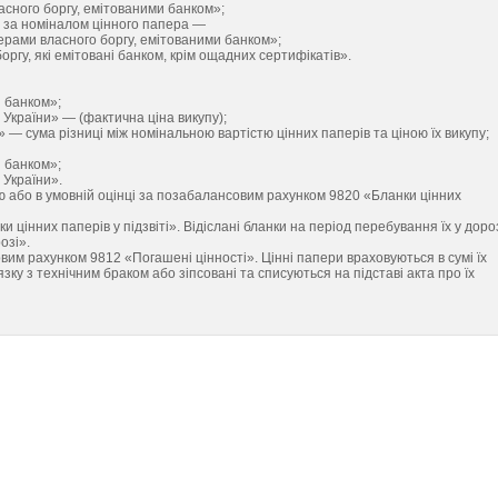
сного боргу, емітованими банком»;
т за номіналом цінного папера —
рами власного боргу, емітованими банком»;
ргу, які емітовані банком, крім ощадних сертифікатів».
і банком»;
України» — (фактична ціна викупу);
 — сума різниці між номінальною вартістю цінних паперів та ціною їх викупу;
і банком»;
 України».
ю або в умовній оцінці за позабалансовим рахунком 9820 «Бланки цінних
и цінних паперів у підзвіті». Відіслані бланки на період перебування їх у доро
озі».
им рахунком 9812 «Погашені цінності». Цінні папери враховуються в сумі їх
зку з технічним браком або зіпсовані та списуються на підставі акта про їх