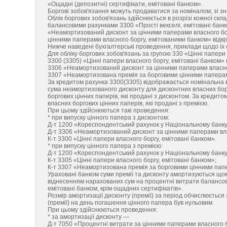
«Ощадні (депозитні) сертифікати, емітовані банком».
Боргові зобов'язання можуть продаватися за номіналом, зі з
Облік боргових зобов'язань здійснюється в розрізі кожної скла
балансовими рахунками 3300 «Прості векселі, емітовані банко
«Неамортизований дисконт за цінними паперами власного бо
цінними паперами власного боргу, емітованими банком» відкр
Нижче наведені бухгалтерські проведення, приклади щодо їх о
Для обліку боргових зобов'язань за групою 330 «Цінні папери
3300 (3305) «Цінні папери власного боргу, емітовані банком» 
3306 «Неамортизований дисконт за цінними паперами власног
3307 «Неамортизована премія за борговими цінними паперами
За кредитом рахунка 3300(3305) відображається номінальна в
сума неамортизованого дисконту для дисконтних власних борг
боргових цінних паперів, які продані з дисконтом. За кредит
власних боргових цінних паперів, які продані з премією.
При цьому здійснюються такі проведення:
* при випуску цінного папера з дисконтом:
Д-т 1200 «Кореспондентський рахунок у Національному банку
Д-т 3306 «Неамортизований дисконт за цінними паперами вла
К-т 3300 «Цінні папери власного боргу, емітовані банком».
* при випуску цінного папера з премією:
Д-т 1200 «Кореспондентський рахунок у Національному банку
К-т 3305 «Цінні папери власного боргу, емітовані банком»;
К-т 3307 «Неамортизована премія за борговими цінними папе
Ураховані банком суми премії та дисконту амортизуються щом
віднесенням нарахованих сум на процентні витрати балансово
емітовані банком, крім ощадних сертифікатів».
Розмір амортизації дисконту (премії) за період обчислюєтьс
(премії) на день погашення цінного папера був нульовим.
При цьому здійснюються проведення:
* за амортизації дисконту —
Д-т 7050 «Процентні витрати за цінними паперами власного бо