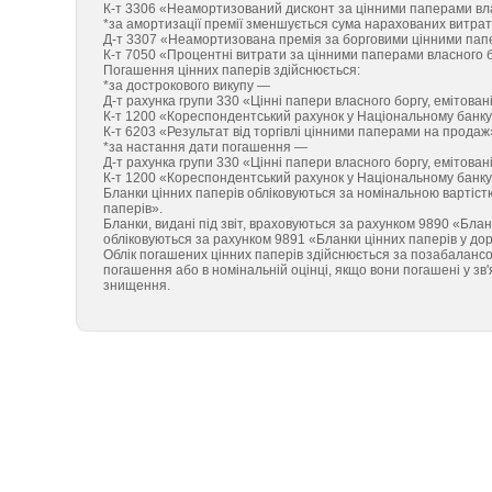
К-т 3306 «Неамортизований дисконт за цінними паперами вла
*за амортизації премії зменшується сума нарахованих витра
Д-т 3307 «Неамортизована премія за борговими цінними папе
К-т 7050 «Процентні витрати за цінними паперами власного бо
Погашення цінних паперів здійснюється:
*за дострокового викупу —
Д-т рахунка групи 330 «Цінні папери власного боргу, емітован
К-т 1200 «Кореспондентський рахунок у Національному банку 
К-т 6203 «Результат від торгівлі цінними паперами на продаж»
*за настання дати погашення —
Д-т рахунка групи 330 «Цінні папери власного боргу, емітован
К-т 1200 «Кореспондентський рахунок у Національному банку
Бланки цінних паперів обліковуються за номінальною вартіст
паперів».
Бланки, видані під звіт, враховуються за рахунком 9890 «Бланк
обліковуються за рахунком 9891 «Бланки цінних паперів у дор
Облік погашених цінних паперів здійснюється за позабалансов
погашення або в номінальній оцінці, якщо вони погашені у зв'я
знищення.