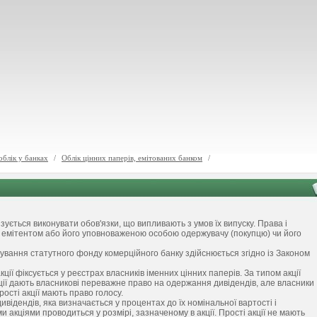
облік у банках
/
Облік цінних паперів, емітованих банком
/
язується виконувати обов'язки, що випливають з умов їх випуску. Права і
я емітентом або його уповноваженою особою одержувачу (покупцю) чи його
мування статутного фонду комерційного банку здійснюється згідно із Законом
кції фіксується у реєстрах власників іменних цінних паперів. За типом акції
ії дають власникові переважне право на одержання дивідендів, але власники
ості акції мають право голосу.
відендів, яка визначається у процентах до їх номінальної вартості і
 акціями проводиться у розмірі, зазначеному в акції. Прості акції не мають