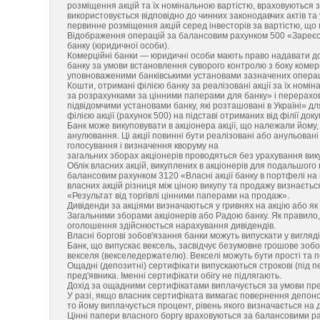
розміщення акцій та їх номінальною вартістю, враховуються 
використовується відповідно до чинних законодавчих актів та
первинне розміщення акцій серед інвесторів за вартістю, що
Відображення операцій за балансовим рахунком 500 «Зареєст
банку (юридичної особи).
Комерційні банки — юридичні особи мають право надавати доз
банку за умови встановлення суворого контролю з боку комер
уповноваженими банківськими установами зазначених операц
Кошти, отримані філією банку за реалізовані акції за їх ном
за розрахунками за цінними паперами для банку» і перерахо
підвідомчими установами банку, які розташовані в Україні» 
філією акції (рахунок 500) на підставі отриманих від філії доку
Банк може викуповувати в акціонера акції, що належали йому
анулювання. Ці акції повинні бути реалізовані або анульовані
голосування і визначення кворуму на
загальних зборах акціонерів проводяться без урахування вик
Облік власних акцій, викуплених в акціонерів для подальшог
балансовим рахунком 3120 «Власні акції банку в портфелі на 
власних акцій різниця між ціною викупу та продажу визнаєтьс
«Результат від торгівлі цінними паперами на продаж».
Дивіденди за акціями визначаються у гривнях на акцію або як
Загальними зборами акціонерів або Радою банку. Як правило,
оголошення здійснюється нарахування дивідендів.
Власні боргові зобов'язання банки можуть випускати у вигляді
Банк, що випускає вексель, засвідчує безумовне грошове зоб
векселя (векселедержателю). Векселі можуть бути прості та п
Ощадні (депозитні) сертифікати випускаються строкові (під п
пред'явника. Іменні сертифікати обігу не підлягають.
Дохід за ощадними сертифікатами виплачується за умови пред'
У разі, якщо власник сертифіката вимагає повернення депоно
то йому виплачується процент, рівень якого визначається на 
Цінні папери власного боргу враховуються за балансовими рах