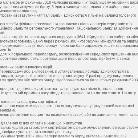
за балансовим рахунком 5010 «Емісійні різниці». У подальшому емісійний дохі
 установчих документів банку. Згідно з чинним законодавством забороняється
 менша за номінальну.
рований статутний капітал банку» здійснюється тільки на балансі головного
віл своїм філіям на розміщення зазначених цінних паперів серед клієнтів
ційного банку та регіонального управління Національного банку за здійсненн
ій.
інальною вартістю, зараховуються на рахунок 3641 «Кредиторська заборгованіс
вуються головному банку через рахунок 390 «Розрахунки між філіями та іншим
для формування статутного фонду. Головний банк зараховує кошти за реалізова
ментів.
, для їх подальшого перепродажу, розповсюдження серед своїх працівників аб
 протягом одного року. Протягом цього періоду розподіл прибутку, а також
уплених банком власних акцій.
о перепродажу або анулювання, в установленому порядку здійснюється за
продаж, викуплені в акціонерів» за ціною викупу. У разі продажу викуплених
я як прибуток або збиток банку і відображається за балансовим рахунком 6203
 процент від номінальної вартості та сплачуються після їх оголошення
 існує певний проміжок часу між датою оголошення та датою сплати. На дату
 векселів та ощадних сертифікатів.
ов'язання сплатити після настання строку визначену суму грошей власникові
ереказні.
евний договірний процент на визначений строк) або до запитання, іменні та н
явлення їх для оплати в банк, що їх випустив.
ваних коштів за строковим сертифікатом раніше обумовленого в ньому строку
договірних умовах при внесенні депозиту.
унками груп: 330 «Цінні папери власного боргу, емітовані банком»; 332