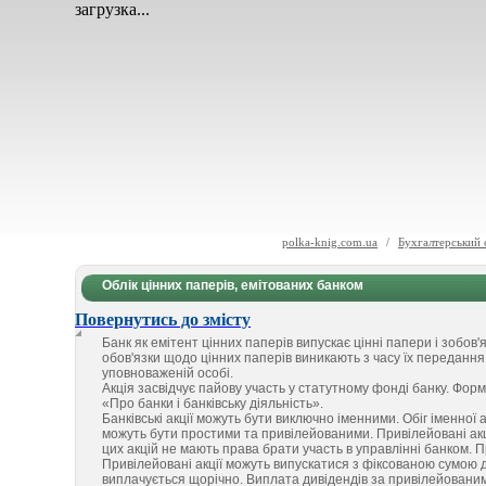
загрузка...
polka-knig.com.ua
/
Бухгалтерський 
Облік цінних паперів, емітованих банком
Повернутись до змісту
Банк як емітент цінних паперів випускає цінні папери і зобов'
обов'язки щодо цінних паперів виникають з часу їх переданн
уповноваженій особі.
Акція засвідчує пайову участь у статутному фонді банку. Фор
«Про банки і банківську діяльність».
Банківські акції можуть бути виключно іменними. Обіг іменної а
можуть бути простими та привілейованими. Привілейовані акц
цих акцій не мають права брати участь в управлінні банком. Пр
Привілейовані акції можуть випускатися з фіксованою сумою ди
виплачується щорічно. Виплата дивідендів за привілейованими