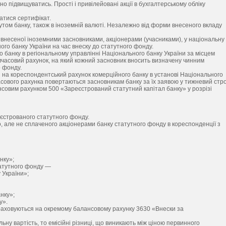
чно підвищуватись. Прості і привілейовані акції в бухгалтерському обліку
атися сертифікат.
тутом банку, також в іноземній валюті. Незалежно від форми внесеного вкладу
 внесеної іноземними засновниками, акціонерами (учасниками), у національну
го банку України на час внеску до статутного фонду.
 банку в регіональному управлінні Національного банку України за місцем
мчасовий рахунок, на який кожний засновник вносить визначену чинним
о фонду.
 на кореспондентський рахунок комерційного банку в установі Національного
часового рахунка повертаються засновникам банку за їх заявою у тижневий стро
совим рахунком 500 «Зареєстрований статутний капітал банку» у розрізі
єстрованого статутного фонду.
 але не сплаченого акціонерами банку статутного фонду в кореспонденції з
нку»;
статутного фонду —
 України»;
нку»;
у».
раховуються на окремому балансовому рахунку 3630 «Внески за
ьну вартість, то емісійні різниці, що виникають між ціною первинного