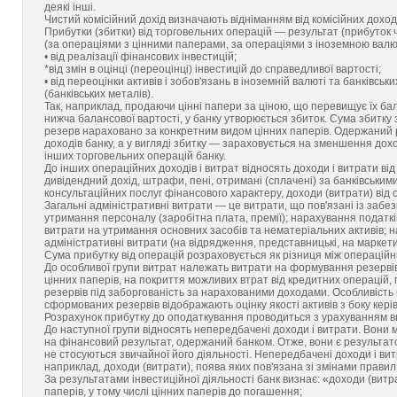
деякі інші.
Чистий комісійний дохід визначають відніманням від комісійних доході
Прибутки (збитки) від торговельних операцій — результат (прибуток ч
(за операціями з цінними паперами, за операціями з іноземною валю
• від реалізації фінансових інвестицій;
*від змін в оцінці (переоцінці) інвестицій до справедливої вартості;
• від переоцінки активів і зобов'язань в іноземній валюті та банківськ
(банківських металів).
Так, наприклад, продаючи цінні папери за ціною, що перевищує їх бал
нижча балансової вартості, у банку утворюється збиток. Сума збитку
резерв нараховано за конкретним видом цінних паперів. Одержаний ре
доходів банку, а у вигляді збитку — зараховується на зменшення дохо
інших торговельних операцій банку.
До інших операційних доходів і витрат відносять доходи і витрати від
дивідендний дохід, штрафи, пені, отримані (сплачені) за банківським
консультаційних послуг фінансового характеру, доходи (витрати) від 
Загальні адміністративні витрати — це витрати, що пов'язані із забез
утримання персоналу (заробітна плата, премії); нарахування податків
витрати на утримання основних засобів та нематеріальних активів; на 
адміністративні витрати (на відрядження, представницькі, на маркетин
Сума прибутку від операцій розраховується як різниця між операцій
До особливої групи витрат належать витрати на формування резервів 
цінних паперів, на покриття можливих втрат від кредитних операцій, 
резервів під заборгованість за нарахованими доходами. Особливість 
сформованих резервів відображають оцінку якості активів з боку кері
Розрахунок прибутку до оподаткування проводиться з урахуванням ви
До наступної групи відносять непередбачені доходи і витрати. Вони
на фінансовий результат, одержаний банком. Отже, вони є результато
не стосуються звичайної його діяльності. Непередбачені доходи і в
наприклад, доходи (витрати), поява яких пов'язана зі змінами правил б
За результатами інвестиційної діяльності банк визнає: «доходи (витр
паперів, у тому числі цінних паперів до погашення;