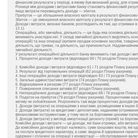
фінансові результати у періоді, в якому був визнаний дохід, для отри
Різниця між доходами і витратами банку становить фінансовий резул
якщо витрати перевищують доходи — збиток.
Прибуток — це збільшення власного капіталу в результаті фінансово-го
Збиток — це зменшення власного капіталу у результаті фінансово-госпо
Доходи і витрати, визнані банком, розглядають як такі, що отримані в 
12.1).
Операційна, або звичайна, діяльність — це будь-яка основна діяльніс
виникають унаслідок неї. У складі звичайної діяльності виділяють ос
операцій) та інші операції (купівля-продаж основних засобів, товарн
діяльність, що триває, та діяльність, що припиняється. Надзвичайними
звичайної діяльності.
У результаті операційної діяльності банку виникають такі доходи і ви
1. Процентні доходи і витрати (відповідно 60 і 70 розділи Плану рахун
2. Комісійні доходи і витрати (відповідно 61 і 71 розділи Плану рахункі
3. Результат від торговельних операцій (62 розділ Плану рахунків).
4. Інші операційні доходи і витрати (відповідно 63 і 73 розділи Плану 
5. Загальні адміністративні витрати (74 розділ Плану рахунків).
6. Відрахування в резерви (77 розділ Плану рахунків).
7. Повернення списаних активів (67 розділ Плану рахунків).
8. Непередбачені доходи і витрати (відповідно 68 і 78 розділи Плану 
9. Податок на прибуток (79 розділ Плану рахунків). Процентними наз
активу чи зобов'язання. Розрізняють такі види процентних доходів (ви
1. Доходи (витрати) за операціями з коштами, розміщеними в інших ба
2. Доходи (витрати) за кредитами і депозитами, наданими (отриман
фінансовими інструментами, у тому числі за борговими цінними папе
3. Доходи (витрати) у вигляді амортизації дисконту (премії) за борг
Комісійні доходи і витрати — це доходи, які банк отримує, або витра
До комісійних доходів і витрат належать: суми грошових коштів, які 
за послуги кредитного характеру, а саме: видача й одержання гарантій,
одержані і сплачені за операції з конвертації — обслуговування валю