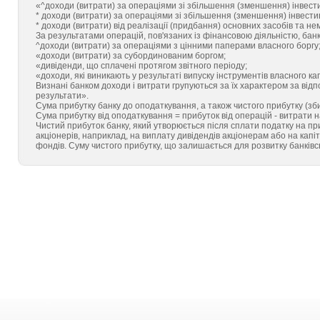
«^доходи (витрати) за операціями зі збільшення (зменшення) інвестиц
* доходи (витрати) за операціями зі збільшення (зменшення) інвестиц
* доходи (витрати) від реалізації (придбання) основних засобів та не
За результатами операцій, пов'язаних із фінансовою діяльністю, банк
^доходи (витрати) за операціями з цінними паперами власного боргу
«доходи (витрати) за субординованим боргом;
«дивіденди, що сплачені протягом звітного періоду;
«доходи, які виникають у результаті випуску інструментів власного ка
Визнані банком доходи і витрати групуються за їх характером за відп
результати».
Сума прибутку банку до оподаткування, а також чистого прибутку (зби
Сума прибутку від оподаткування = прибуток від операцій - витрати н
Чистий прибуток банку, який утворюється після сплати податку на 
акціонерів, наприклад, на виплату дивідендів акціонерам або на капі
фондів. Суму чистого прибутку, що залишається для розвитку банківс