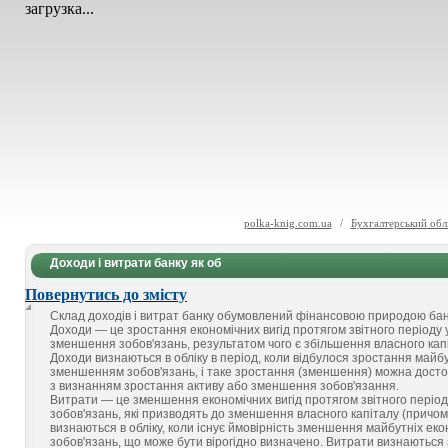
загрузка...
polka-knig.com.ua
/
Бухгалтерський обл
Доходи і витрати банку як об
Повернутись до змісту
Склад доходів і витрат банку обумовлений фінансовою природою банків
Доходи — це зростання економічних вигід протягом звітного періоду у
зменшення зобов'язань, результатом чого є збільшення власного капі
Доходи визнаються в обліку в період, коли відбулося зростання майбут
зменшенням зобов'язань, і таке зростання (зменшення) можна досто
з визнанням зростання активу або зменшення зобов'язання.
Витрати — це зменшення економічних вигід протягом звітного періоду 
зобов'язань, які призводять до зменшення власного капіталу (причо
визнаються в обліку, коли існує ймовірність зменшення майбутніх еко
зобов'язань, що може бути вірогідно визначено. Витрати визнаються 