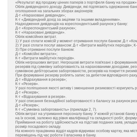
«Результат від продажу цінних паперів з портфеля банку на продаж»
Облік дивідендного доходу. Дивіденди, які підлягають одержанню банк
оголошення на загальних зборах акціонерів:
Д-т «Нараховані дивіденди»;
К-т «Дивідендний дохід за акціями та іншими вкладеннями».
Надходження дивідендів на кореспондентський рахунок у банку:
Д-т «Кореспондентський рахунок»;
К-т «Нараховані дивіденди».
Облік комісійних витрат.
1) У разі сплати комісій у момент отримання послуги банком: Д-т «Ком
2) У разі сплати послуг авансом: Д-т «Витрати майбутніх періодів»; К
3) При отриманні послуги банком:
Д-т «Комісійні витрати»;
К-т «Витрати майбутніх періодів».
Облік негрошових витрат. Негрошові витрати пов'язані з формуванням
резервів під сумнівну заборгованість за нарахованими доходами, резе
сумнівною дебіторською заборгованістю, резервів на покриття ризиків
При формуванні резерву роблять запис за дебетом відповідного раху
Д-т «Відрахування в резерв»;
К-т «Резерв».
У разі поліпшення якості активу і зменшення ризиковості коригують 
Д-т «Резерв»;
К-т «Відрахування в резерв».
У разі списання безнадійної заборгованості з балансу за рахунок рез
Д-т «Резерв»;
К-т «Сумнівна заборгованість» (приклади 2, 7).
Облік витрат на утримання персоналу банку. У кожній установі банку
на їх основі, залежно від рівня кваліфікації та складності робіт, фор
Приймання на роботу здійснюється на підставі поданих заяв, укладени
розмір посадового окладу.
На кожного працівника відділ кадрів відкриває особову картку, яка мі
переміщень під час роботи її власника в банку.