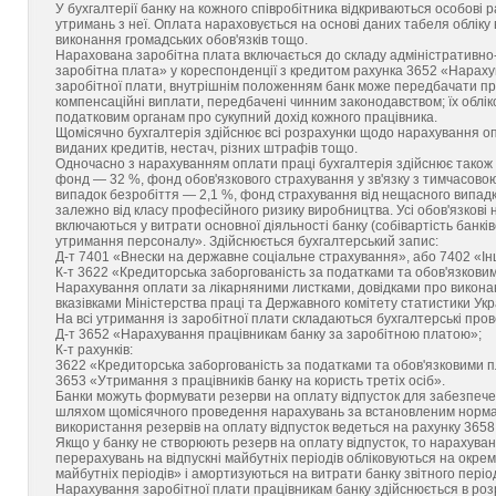
У бухгалтерії банку на кожного співробітника відкриваються особові р
утримань з неї. Оплата нараховується на основі даних табеля обліку в
виконання громадських обов'язків тощо.
Нарахована заробітна плата включається до складу адміністративно-
заробітна плата» у кореспонденції з кредитом рахунка 3652 «Нараху
заробітної плати, внутрішнім положенням банк може передбачати премі
компенсаційні виплати, передбачені чинним законодавством; їх облі
податковим органам про сукупний дохід кожного працівника.
Щомісячно бухгалтерія здійснює всі розрахунки щодо нарахування опла
виданих кредитів, нестач, різних штрафів тощо.
Одночасно з нарахуванням оплати праці бухгалтерія здійснює також 
фонд — 32 %, фонд обов'язкового страхування у зв'язку з тимчасово
випадок безробіття — 2,1 %, фонд страхування від нещасного випадк
залежно від класу професійного ризику виробництва. Усі обов'язкові
включаються у витрати основної діяльності банку (собівартість банків
утримання персоналу». Здійснюється бухгалтерський запис:
Д-т 7401 «Внески на державне соціальне страхування», або 7402 «Інш
К-т 3622 «Кредиторська заборгованість за податками та обов'язковим
Нарахування оплати за лікарняними листками, довідками про виконан
вказівками Міністерства праці та Державного комітету статистики Укр
На всі утримання із заробітної плати складаються бухгалтерські про
Д-т 3652 «Нарахування працівникам банку за заробітною платою»;
К-т рахунків:
3622 «Кредиторська заборгованість за податками та обов'язковими п
3653 «Утримання з працівників банку на користь третіх осіб».
Банки можуть формувати резерви на оплату відпусток для забезпечен
шляхом щомісячного проведення нарахувань за встановленим нормати
використання резервів на оплату відпусток ведеться на рахунку 365
Якщо у банку не створюють резерв на оплату відпусток, то нарахуван
перерахувань на відпускні майбутніх періодів обліковуються на окр
майбутніх періодів» і амортизуються на витрати банку звітного періо
Нарахування заробітної плати працівникам банку здійснюється в розр