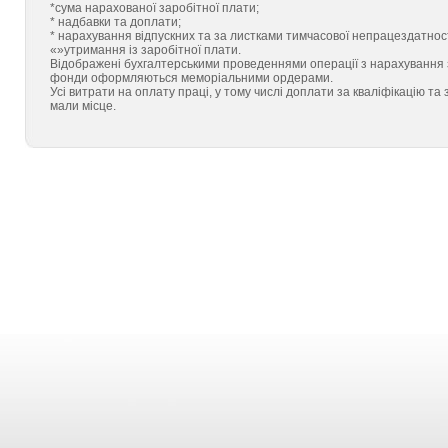
*сума нарахованої заробітної плати;
* надбавки та доплати;
* нарахування відпускних та за листками тимчасової непрацездатност
«»утримання із заробітної плати.
Відображені бухгалтерськими проведеннями операції з нарахування зар
фонди оформляються меморіальними ордерами.
Усі витрати на оплату праці, у тому числі доплати за кваліфікацію та 
мали місце.