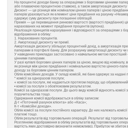
На процентні доходи банку за операціями з борговими цінними папе
або плаваючою процентною ставкою), а також амортизація дисконту ч
Дисконт — це різниця між номіналом цінних паперів і ціною придбання
паперів ураховується як елемент ціни придбання на рахунку «Неамо
одержує суму дисконту при погашенні облігацій.
Премія — це перевищення ринкової вартості (вартості придбання) ц
нарахованих на момент придбання процентів (купона).
Реалізація принципів нарахування і відповідності за операціями з 
відображення в обліку:
1. Нарахованих процентів.
2. Амортизації дисконту чи премії.
Амортизація дисконту збільшує процентний дохід, а амортизація пре
паперами в портфелі банку. Для розрахунку амортизації дисконту чи 
У наведених прикладах застосовано з навчальною метою простіший —
цінними паперами.
У разі купівлі боргових цінних паперів за ціною, вищою від номіналу,
як різниця між ціною придбання і номінальною вартістю цінного-пап
доходу за борговим цінним папером.
Облік комісійних доходів. У складі комісій, які банк одержує за надані 
* комісії за одноразові послуги;
« комісії за послуги, які надаються протягом періоду, що обумовлений 
• комісії за послуги з обов'язковим результатом.
Комісії за одноразові послуги. До цього виду комісій відносять комісії 
поручительства тощо.
Одержання комісії відображається в обліку записом:
Д-т «Поточний рахунок клієнта» або «Каса»;
К-т «Комісійні доходи».
Облік комісії за послуги постійного характеру. До них належать комісі
платежі тощо.
Облік результатів від торговельних операцій. Результат від торговел
Розглянемо відображення в обліку результатів від торговельних опер
вартість яких достовірно визначити неможливо). Прибуток чи збиток 