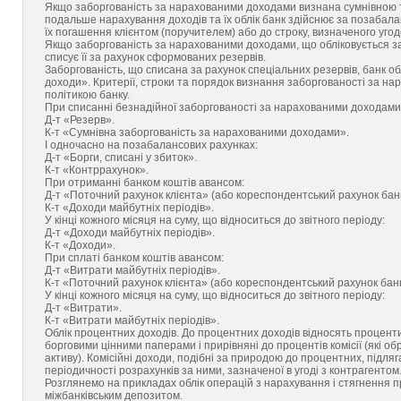
Якщо заборгованість за нарахованими доходами визнана сумнівною та
подальше нарахування доходів та їх облік банк здійснює за позабал
їх погашення клієнтом (поручителем) або до строку, визначеного уго
Якщо заборгованість за нарахованими доходами, що обліковується за 
списує її за рахунок сформованих резервів.
Заборгованість, що списана за рахунок спеціальних резервів, банк о
доходи». Критерії, строки та порядок визнання заборгованості за 
політикою банку.
При списанні безнадійної заборгованості за нарахованими доходами
Д-т «Резерв».
К-т «Сумнівна заборгованість за нарахованими доходами».
І одночасно на позабалансових рахунках:
Д-т «Борги, списані у збиток».
К-т «Контррахунок».
При отриманні банком коштів авансом:
Д-т «Поточний рахунок клієнта» (або кореспондентський рахунок банк
К-т «Доходи майбутніх періодів».
У кінці кожного місяця на суму, що відноситься до звітного періоду:
Д-т «Доходи майбутніх періодів».
К-т «Доходи».
При сплаті банком коштів авансом:
Д-т «Витрати майбутніх періодів».
К-т «Поточний рахунок клієнта» (або кореспондентський рахунок банк
У кінці кожного місяця на суму, що відноситься до звітного періоду:
Д-т «Витрати».
К-т «Витрати майбутніх періодів».
Облік процентних доходів. До процентних доходів відносять процен
борговими цінними паперами і прирівняні до процентів комісії (які об
активу). Комісійні доходи, подібні за природою до процентних, підля
періодичності розрахунків за ними, зазначеної в угоді з контрагентом
Розглянемо на прикладах облік операцій з нарахування і стягнення 
міжбанківським депозитом.