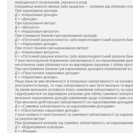
періодичності розрахунків, указаної в угоді.
Наприкінці кожного місяця (або щоденно — залежно від облікової політ
При нарахуванні доходів:
Д-т «Нараховані доходи».
К-т «Доходи».
При нарахуванні витрат:
Д-т «Витрати».
К-т «Нараховані витрати».
При отриманні банком сум нарахованих доходів:
Д-т «Поточний рахунок клієнта» (або кореспондентський рахунок банку
К-т «Нараховані доходи».
При сплаті банком сум нарахованих витрат:
Д-т «Нараховані витрати».
К-т «Поточний рахунок клієнта» (або кореспондентський рахунок банку
У разі непогашення боржником заборгованості за нарахованими дохо
несплачена сума обліковується на відповідних рахунках з обліку прос
При неотриманні банком сум нарахованих доходів в обумовлений в у г
Д-т «Прострочені нараховані доходи».
К-т «Нараховані доходи».
Якщо банк не має впевненості в погашенні заборгованості за основ
(контрагента банку), то така заборгованість має бути визнана та від
За умови визнання основного боргу сумнівним заборгованість за н
і відображатися на відповідних рахунках для обліку сумнівної заборгов
визнання нарахованих доходів сумнівними щодо отримання сума основ
При визнанні дебіторської заборгованості за нарахованими доходам
Д-т «Сумнівна заборгованість за нарахованими доходами».
К-т «Прострочені нараховані доходи».
У разі наявності простроченої та сумнівної заборгованості за нарах
за рахунок витрат.
При формуванні резерву під сумнівну заборгованість за нараховани
Д-т «Відрахування в резерв».
К-т «Резерв».