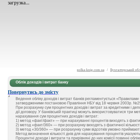
загрузка...
polka-knig.com.ua
/
Бухгалтерський обл
Облік доходів і витрат банку
Повернутись до змісту
Ведення обліку доходів і витрат банків регламентується «Правилами б
затвердженими постановою Правління НБУ від 18 червня 2003р. №2
При розрахунку сум процентних доходів і витрат за кредитними і де
дії договору. У банківській практиці можуть використовуватися три мет
нарахування сум процентних доходів і витрат:
1) метод «факт/факт» — при нарахуванні процентів виходять з фактично
2) метод «факт/360» — при розрахунку виходять з фактичної кількості дн
3) метод «30/360» — при розрахунку суми відсотків умовно приймають кі
Метод визначення кількості днів для нарахування процентів указують 
Процентні доходи і витрати та прирівняні до них комісії повинні облі