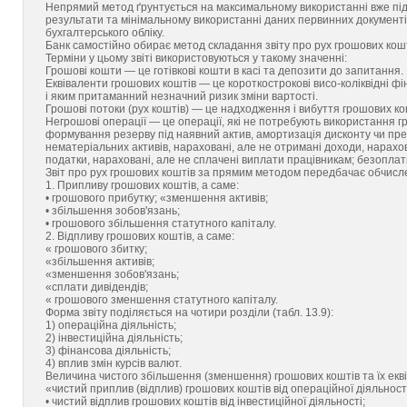
Непрямий метод ґрунтується на максимальному використанні вже підго
результати та мінімальному використанні даних первинних документів,
бухгалтерського обліку.
Банк самостійно обирає метод складання звіту про рух грошових кошт
Терміни у цьому звіті використовуються у такому значенні:
Грошові кошти — це готівкові кошти в касі та депозити до запитання.
Еквіваленти грошових коштів — це короткострокові висо-коліквідні фін
і яким притаманний незначний ризик зміни вартості.
Грошові потоки (рух коштів) — це надходження і вибуття грошових кошт
Негрошові операції — це операції, які не потребують використання г
формування резерву під наявний актив, амортизація дисконту чи пре
нематеріальних активів, нараховані, але не отримані доходи, нарахов
податки, нараховані, але не сплачені виплати працівникам; безопла
Звіт про рух грошових коштів за прямим методом передбачає обчисл
1. Припливу грошових коштів, а саме:
• грошового прибутку; «зменшення активів;
• збільшення зобов'язань;
• грошового збільшення статутного капіталу.
2. Відпливу грошових коштів, а саме:
« грошового збитку;
«збільшення активів;
«зменшення зобов'язань;
«сплати дивідендів;
« грошового зменшення статутного капіталу.
Форма звіту поділяється на чотири розділи (табл. 13.9):
1) операційна діяльність;
2) інвестиційна діяльність;
3) фінансова діяльність;
4) вплив змін курсів валют.
Величина чистого збільшення (зменшення) грошових коштів та їх екві
«чистий приплив (відплив) грошових коштів від операційної діяльност
• чистий відплив грошових коштів від інвестиційної діяльності;