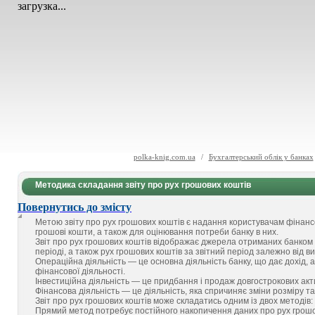
загрузка...
polka-knig.com.ua
/
Бухгалтерський облік у банках
Методика складання звіту про рух грошових коштів
Повернутись до змісту
Метою звіту про рух грошових коштів є надання користувачам фінанс
грошові кошти, а також для оцінювання потреби банку в них.
Звіт про рух грошових коштів відображає джерела отриманих банком го
періоді, а також рух грошових коштів за звітний період залежно від ви
Операційна діяльність — це основна діяльність банку, що дає дохід, а
фінансової діяльності.
Інвестиційна діяльність — це придбання і продаж довгострокових актив
Фінансова діяльність — це діяльність, яка спричиняє зміни розміру та
Звіт про рух грошових коштів може складатись одним із двох методів
Прямий метод потребує постійного накопичення даних про рух грошови