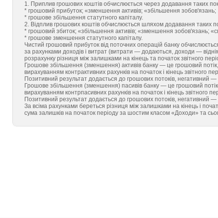
1. Приплив грошових коштів обчислюється через додавання таких пок
* грошовий прибуток; «зменшення активів; «збільшення зобов'язань;
* грошове збільшення статутного капіталу.
2. Відплив грошових коштів обчислюється шляхом додавання таких по
* грошовий збиток; «збільшення активів; «зменшення зобов'язань; «с
* грошове зменшення статутного капіталу.
Чистий грошовий прибуток від поточних операцій банку обчислюється 
за рахунками доходів і витрат (витрати — додаються, доходи — віднім
розрахунку різниця між залишками на кінець та початок звітного пері
Грошове збільшення (зменшення) активів банку — це грошовий потік,
вирахуванням контрактивних рахунків на початок і кінець звітного пері
Позитивний результат додається до грошових потоків, негативний — 
Грошове збільшення (зменшення) пасивів банку — це грошовий потік
вирахуванням контрпасивних рахунків на початок і кінець звітного пер
Позитивний результат додається до грошових потоків, негативний — 
За всіма рахунками береться різниця між залишками на кінець і почат
сума залишків на початок періоду за шостим класом «Доходи» та сь