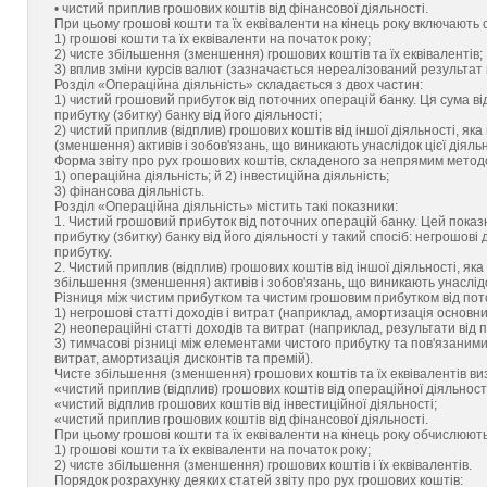
• чистий приплив грошових коштів від фінансової діяльності.
При цьому грошові кошти та їх еквіваленти на кінець року включають 
1) грошові кошти та їх еквіваленти на початок року;
2) чисте збільшення (зменшення) грошових коштів та їх еквівалентів;
3) вплив зміни курсів валют (зазначається нереалізований результат
Розділ «Операційна діяльність» складається з двох частин:
1) чистий грошовий прибуток від поточних операцій банку. Ця сума в
прибутку (збитку) банку від його діяльності;
2) чистий приплив (відплив) грошових коштів від іншої діяльності, як
(зменшення) активів і зобов'язань, що виникають унаслідок цієї діяльн
Форма звіту про рух грошових коштів, складеного за непрямим методо
1) операційна діяльність; й 2) інвестиційна діяльність;
3) фінансова діяльність.
Розділ «Операційна діяльність» містить такі показники:
1. Чистий грошовий прибуток від поточних операцій банку. Цей показ
прибутку (збитку) банку від його діяльності у такий спосіб: негрошові
прибутку.
2. Чистий приплив (відплив) грошових коштів від іншої діяльності, як
збільшення (зменшення) активів і зобов'язань, що виникають унаслідок
Різниця між чистим прибутком та чистим грошовим прибутком від пото
1) негрошові статті доходів і витрат (наприклад, амортизація основних
2) неопераційні статті доходів та витрат (наприклад, результати від 
3) тимчасові різниці між елементами чистого прибутку та пов'язани
витрат, амортизація дисконтів та премій).
Чисте збільшення (зменшення) грошових коштів та їх еквівалентів ви
«чистий приплив (відплив) грошових коштів від операційної діяльност
«чистий відплив грошових коштів від інвестиційної діяльності;
«чистий приплив грошових коштів від фінансової діяльності.
При цьому грошові кошти та їх еквіваленти на кінець року обчислюють
1) грошові кошти та їх еквіваленти на початок року;
2) чисте збільшення (зменшення) грошових коштів і їх еквівалентів.
Порядок розрахунку деяких статей звіту про рух грошових коштів: