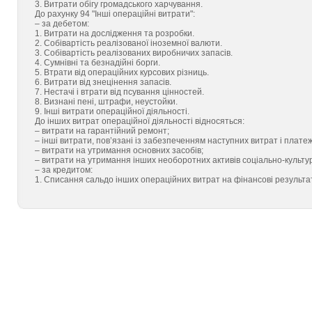
3. Витрати обігу громадського харчування.
До рахунку 94 "Інші операційні витрати":
– за дебетом:
1. Витрати на дослідження та розробки.
2. Собівартість реалізованої іноземної валюти.
3. Собівартість реалізованих виробничих запасів.
4. Сумнівні та безнадійні борги.
5. Втрати від операційних курсових різниць.
6. Витрати від знецінення запасів.
7. Нестачі і втрати від псування цінностей.
8. Визнані пені, штрафи, неустойки.
9. Інші витрати операційної діяльності.
До інших витрат операційної діяльності відносяться:
– витрати на гарантійний ремонт;
– інші витрати, пов’язані із забезпеченням наступних витрат і платеж
– витрати на утримання основних засобів;
– витрати на утримання інших необоротних активів соціально-культу
– за кредитом:
1. Списання сальдо інших операційних витрат на фінансові результа