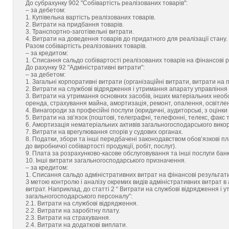
До субрахунку 902 "Собівартість реалізованих товарів":
– за дебетом:
1. Купівельна вартість реалізованих товарів.
2. Витрати на придбання товарів.
3. Транспортно-заготівельні витрати.
4. Витрати на доведення товарів до придатного для реалізації стану.
Разом собівартість реалізованих товарів.
– за кредитом:
1. Списання сальдо собівартості реалізованих товарів на фінансові 
До рахунку 92 "Адміністративні витрати":
– за дебетом:
1. Загальні корпоративні витрати (організаційні витрати, витрати на 
2. Витрати на службові відрядження і утримання апарату управління
3. Витрати на утримання основних засобів, інших матеріальних необ
оренда, страхування майна, амортизація, ремонт, опалення, освітле
4. Винагороди за професійні послуги (юридичні, аудиторські, з оцінки
5. Витрати на зв’язок (поштові, телеграфні, телефонні, телекс, факс 
6. Амортизація нематеріальних активів загальногосподарського вико
7. Витрати на врегулювання спорів у судових органах.
8. Податки, збори та інші передбачені законодавством обов’язкові пл
до виробничої собівартості продукції, робіт, послуг).
9. Плата за розрахунково-касове обслуговування та інші послуги банк
10. Інші витрати загальногосподарського призначення.
– за кредитом:
1. Списання сальдо адміністративних витрат на фінансові результати
З метою контролю і аналізу окремих видів адміністративних витрат в 
витрат. Наприклад, до статті 2 “ Витрати на службові відрядження і
загальногосподарського персоналу”:
2.1. Витрати на службові відрядження.
2.2. Витрати на заробітну плату.
2.3. Витрати на страхування.
2.4. Витрати на додаткові виплати.