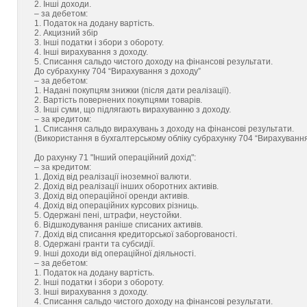
2. Інші доходи.
– за дебетом:
1. Податок на додану вартість.
2. Акцизний збір
3. Інші податки і збори з обороту.
4. Інші вирахування з доходу.
5. Списання сальдо чистого доходу на фінансові результати.
До субрахунку 704 “Вирахування з доходу”
– за дебетом:
1. Надані покупцям знижки (після дати реалізації).
2. Вартість повернених покупцями товарів.
3. Інші суми, що підлягають вирахуванню з доходу.
– за кредитом:
1. Списання сальдо вирахувань з доходу на фінансові результати.
(Використання в бухгалтерському обліку субрахунку 704 “Вирахування
До рахунку 71 "Інший операційний дохід":
– за кредитом:
1. Дохід від реалізації іноземної валюти.
2. Дохід від реалізації інших оборотних активів.
3. Дохід від операційної оренди активів.
4. Дохід від операційних курсових різниць.
5. Одержані пені, штрафи, неустойки.
6. Відшкодування раніше списаних активів.
7. Дохід від списання кредиторської заборгованості.
8. Одержані гранти та субсидії.
9. Інші доходи від операційної діяльності.
– за дебетом:
1. Податок на додану вартість.
2. Інші податки і збори з обороту.
3. Інші вирахування з доходу.
4. Списання сальдо чистого доходу на фінансові результати.