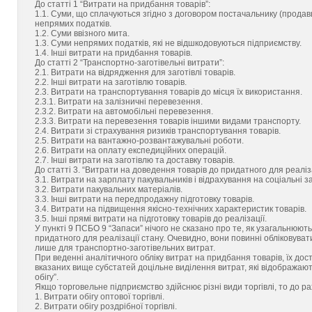
До статті 1 “Витрати на придбання товарів”:
1.1. Суми, що сплачуються згідно з договором постачальнику (продав
непрямих податків.
1.2. Суми ввізного мита.
1.3. Суми непрямих податків, які не відшкодовуються підприємству.
1.4. Інші витрати на придбання товарів.
До статті 2 “Транспортно-заготівельні витрати”:
2.1. Витрати на відрядження для заготівлі товарів.
2.2. Інші витрати на заготівлю товарів.
2.3. Витрати на транспортування товарів до місця їх використання.
2.3.1. Витрати на залізничні перевезення.
2.3.2. Витрати на автомобільні перевезення.
2.3.3. Витрати на перевезення товарів іншими видами транспорту.
2.4. Витрати зі страхування ризиків транспортування товарів.
2.5. Витрати на вантажно-розвантажувальні роботи.
2.6. Витрати на оплату експедиційних операцій.
2.7. Інші витрати на заготівлю та доставку товарів.
До статті 3. “Витрати на доведення товарів до придатного для реаліза
3.1. Витрати на зарплату пакувальників і відрахування на соціальні з
3.2. Витрати пакувальних матеріалів.
3.3. Інші витрати на передпродажну підготовку товарів.
3.4. Витрати на підвищення якісно-технічних характеристик товарів.
3.5. Інші прямі витрати на підготовку товарів до реалізації.
У пункті 9 ПСБО 9 “Запаси” нічого не сказано про те, як узагальнюют
придатного для реалізації стану. Очевидно, вони повинні обліковуват
лише для транспортно-заготівельних витрат.
При веденні аналітичного обліку витрат на придбання товарів, їх дост
вказаних вище субстатей доцільне виділення витрат, які відображают
обігу”.
Якщо торговельне підприємство здійснює різні види торгівлі, то до ра
1. Витрати обігу оптової торгівлі.
2. Витрати обігу роздрібної торгівлі.