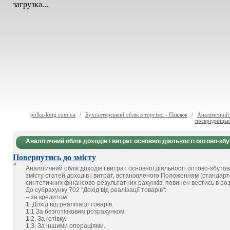
загрузка...
polka-knig.com.ua
/
Бухгалтерський облік в торгівлі - Павлюк
/
Аналітичний 
посередницьк
Аналітичний облік доходів і витрат основної діяльності оптово-з
Повернутись до змісту
Аналітичний облік доходів і витрат основної діяльності оптово-збуто
змісту статей доходів і витрат, встановленого Положенням (стандарто
синтетичних фінансово-результатних рахунків, повинен вестись в роз
До субрахунку 702 "Дохід від реалізації товарів":
– за кредитом:
1. Дохід від реалізації товарів:
1.1 За безготівковим розрахунком.
1.2. За готівку.
1.3. За іншими операціями.