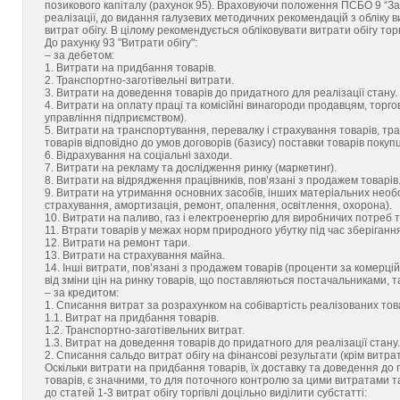
позикового капіталу (рахунок 95). Враховуючи положення ПСБО 9 “Зап
реалізації, до видання галузевих методичних рекомендацій з обліку ви
витрат обігу. В цілому рекомендується обліковувати витрати обігу то
До рахунку 93 "Витрати обігу":
– за дебетом:
1. Витрати на придбання товарів.
2. Транспортно-заготівельні витрати.
3. Витрати на доведення товарів до придатного для реалізації стану.
4. Витрати на оплату праці та комісійні винагороди продавцям, торго
управління підприємством).
5. Витрати на транспортування, перевалку і страхування товарів, тр
товарів відповідно до умов договорів (базису) поставки товарів покуп
6. Відрахування на соціальні заходи.
7. Витрати на рекламу та дослідження ринку (маркетинг).
8. Витрати на відрядження працівників, пов’язані з продажем товарів
9. Витрати на утримання основних засобів, інших матеріальних необ
страхування, амортизація, ремонт, опалення, освітлення, охорона).
10. Витрати на паливо, газ і електроенергію для виробничих потреб 
11. Втрати товарів у межах норм природного убутку під час зберігання
12. Витрати на ремонт тари.
13. Витрати на страхування майна.
14. Інші витрати, пов’язані з продажем товарів (проценти за комерці
від зміни цін на ринку товарів, що поставляються постачальниками, та
– за кредитом:
1. Списання витрат за розрахунком на собівартість реалізованих тов
1.1. Витрат на придбання товарів.
1.2. Транспортно-заготівельних витрат.
1.3. Витрат на доведення товарів до придатного для реалізації стану.
2. Списання сальдо витрат обігу на фінансові результати (крім витра
Оскільки витрати на придбання товарів, їх доставку та доведення до п
товарів, є значними, то для поточного контролю за цими витратами та
до статей 1-3 витрат обігу торгівлі доцільно виділити субстатті: