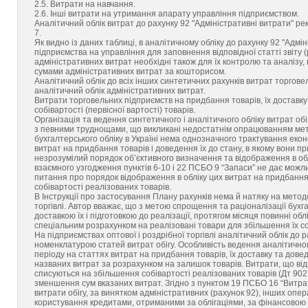
2.5. Витрати на навчання.
2.6. Інші витрати на утримання апарату управління підприємством.
Аналітичний облік витрат до рахунку 92 "Адміністративні витрати" рек
7.
Як видно із даних таблиці, в аналітичному обліку до рахунку 92 "Адм
підприємства на управління для заповнення відповідної статті звіту (р
адміністративних витрат необхідні також для їх контролю та аналізу,
сумами адміністративних витрат за кошторисом.
Аналітичний облік до всіх інших синтетичних рахунків витрат торгов
аналітичний облік адміністративних витрат.
Витрати торговельних підприємств на придбання товарів, їх доставку 
собівартості (первісної вартості) товарів.
Організація та ведення синтетичного і аналітичного обліку витрат обі
з певними труднощами, що викликані недостатнім опрацюванням метод
бухгалтерського обліку в Україні нема однозначного трактування еконо
витрат на придбання товарів і доведення їх до стану, в якому вони пр
незрозумілий порядок об’єктивного визначення та відображення в облі
взаємного узгодження пунктів 6-10 і 22 ПСБО 9 “Запаси” не дає мож
питання про порядок відображення в обліку цих витрат на придбання то
собівартості реалізованих товарів.
В Інструкції про застосування Плану рахунків нема й натяку на метод
торгівлі. Автор вважає, що з метою спрощення та раціоналізації бухга
доставкою їх і підготовкою до реалізації, протягом місяця повинні облі
спеціальним розрахунком на реалізовані товари для збільшення їх соб
На підприємствах оптової і роздрібної торгівлі аналітичний облік до
номенклатурою статей витрат обігу. Особливість ведення аналітичного 
періоду на статтях витрат на придбання товарів, їх доставку та дов
названих витрат за розрахунком на залишок товарів. Витрати, що ві
списуються на збільшення собівартості реалізованих товарів (Дт 902 "
зменшення сум вказаних витрат. Згідно з пунктом 19 ПСБО 16 “Витрат
витрати обігу, за винятком адміністративних (рахунок 92), інших опер
користування кредитами, отриманими за облігаціями, за фінансовою 