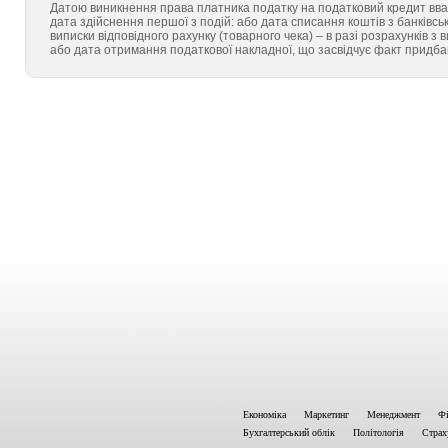
Датою виникнення права платника податку на податковий кредит вва
дата здійснення першої з подій: або дата списання коштів з банківськ
виписки відповідного рахунку (товарного чека) – в разі розрахунків 
або дата отримання податкової накладної, що засвідчує факт придбання
Економіка
Маркетинг
Менеджмент
Фі
Бухгалтерський облік
Політологія
Страх