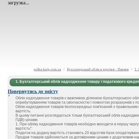
загрузка...
polka-knig.com.ua
/
Бухгалтерський облік в торгівлі - Павлюк
/
1.
1. Бухгалтерський облік надходження товару і податкового креди
Повернутись до змісту
Облік надходження товарів є важливою ділянкою бухгалтерського облі
оприбуткуванням товарів та своєчасністю і повнотою розрахунків з 
Облік надходження товарів безпосередньо пов'язаний з правильним 
вартість.
В цьому питанні розглядається тільки бухгалтерський облік надходжен
ПДВ) цінами.
1. При обліку надходження товарів необхідно виходити в першу чергу
вартість":
Податок на додану вартість становить 20 відсотків бази оподаткування 
Продаж товарів здійснюється за договірними цінами з додатковим нара