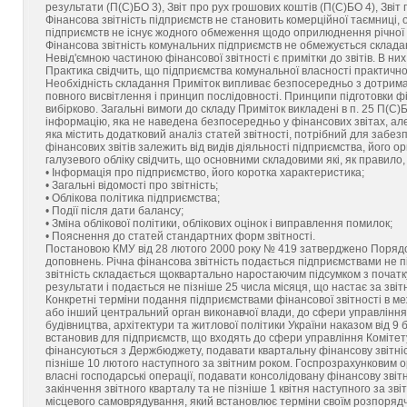
результати (П(С)БО 3), Звіт про рух грошових коштів (П(С)БО 4), Звіт 
Фінансова звітність підприємств не становить комерційної таємниці,
підприємств не існує жодного обмеження щодо оприлюднення річної ф
Фінансова звітність комунальних підприємств не обмежується склад
Невід'ємною частиною фінансової звітності є примітки до звітів. В н
Практика свідчить, що підприємства комунальної власності практично
Необхідність складання Приміток випливає безпосередньо з дотриманн
повного висвітлення і принцип послідовності. Принципи підготовки фі
вибірково. Загальні вимоги до складу Приміток викладені в п. 25 П(С)
інформацію, яка не наведена безпосередньо у фінансових звітах, але
яка містить додатковий аналіз статей звітності, потрібний для забезпе
фінансових звітів залежить від видів діяльності підприємства, його о
галузевого обліку свідчить, що основними складовими які, як правило,
• Інформація про підприємство, його коротка характеристика;
• Загальні відомості про звітність;
• Облікова політика підприємства;
• Події після дати балансу;
• Зміна облікової політики, облікових оцінок і виправлення помилок;
• Пояснення до статей стандартних форм звітності.
Постановою КМУ від 28 лютого 2000 року № 419 затверджено Порядок 
доповнень. Річна фінансова звітність подається підприємствами не п
звітність складається щоквартально наростаючим підсумком з початку 
результати і подається не пізніше 25 числа місяця, що настає за зві
Конкретні терміни подання підприємствами фінансової звітності в ме
або інший центральний орган виконавчої влади, до сфери управління
будівництва, архітектури та житлової політики України наказом від 9
встановив для підприємств, що входять до сфери управління Комітету
фінансуються з Держбюджету, подавати квартальну фінансову звітність
пізніше 10 лютого наступного за звітним роком. Госпрозрахунковим ор
власні господарські операції, подавати консолідовану фінансову звітн
закінчення звітного кварталу та не пізніше 1 квітня наступного за зв
місцевого самоврядування, який встановлює терміни своїм розпоряд