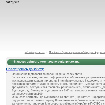
загрузка...
polka-knig.com.ua
/
Посібник з бухгалтерського обліку для підприємс
Фінансова звітність комунального підприємства
Повернутись до змісту
Організація підготовки та подання фінансових звітів
Звітність - основне джерело інформації і відображення результатів в
має відповідати завданням управління підприємством і задовольняти п
державне регламентування, практичність, вірогідність, методологічна 
зрозумілість, доступність і гласність, раціональність, економічність, ді
Відповідно до Закону всі підприємства ВКГ та теплопостачання повинн
фінансову звітність109.
Фінансова звітність - це бухгалтерська звітність, що містить інформа
підприємства за звітний період. Вона повинна забезпечити інформацій
заповнення встановлені Міністерством фінансів України в П(С)БО у с