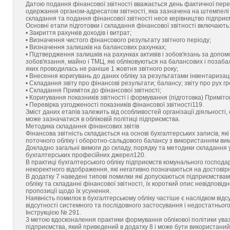
Датою подання фінансової звітності вважається день фактичної переда
одержання органом-адресатом звітності, яка зазначена на штемпелі п
складання та подання фінансової звітності несе керівництво підприє
Основні етапи підготовки і складання фінансової звітності включають
• Закриття рахунків доходів і витрат;
• Визначення чистого фінансового результату звітного періоду;
• Визначення залишків на балансових рахунках;
• Підтвердження залишків на рахунках активів і зобов'язань за допомог
зобов'язання, майно і ТМЦ, які обліковуються на балансових і позабал
яких проводилась не раніше 1 жовтня звітного року;
• Внесення коригувань до даних обліку за результатами інвентаризації
• Складання звіту про фінансові результати; балансу; звіту про рух гр
• Складання Приміток до фінансової звітності;
• Коригування показників звітності і формування (підготовка) Приміто
• Перевірка узгодженості показників фінансової звітності119.
Зміст даних етапів залежить від особливостей організації діяльності, 
може зазначатися в обліковій політиці підприємства.
Методика складання фінансових звітів
Фінансова звітність складається на основі бухгалтерських записів, 
поточного обліку і оборотно-сальдового балансу з використанням вимо
Докладно загальні вимоги до складу, порядку та методики складання у
бухгалтерських професійних джерел120.
В практиці бухгалтерського обліку підприємств комунального господар
некоректного відображення, які негативно позначаються на достовірно
В додатку 7 наведені типові помилки які допускаються підприємствам
обліку та складанні фінансової звітності, їх короткий опис невідпові
пропозиції щодо їх усунення.
Наявність помилок в бухгалтерському обліку частіше є наслідком відсу
відсутності системного та послідовного застосування і недостатньог
Інструкцією № 291.
З метою вдосконалення практики формування облікової політики увазі
підприємства, який приведений в додатку 8 і може бути використани