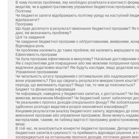
В чому полягає проблема, яку необхідно розв'язати в контексті форму
видатків, чи в адміністративному управлінні бюджетною програмою, 
Політика
Чи бюджетні запити відображають політику уряду на наступний бюджетн
відобразити?
Програма
Що буде досягнуто в результаті виконання бюджетної програми? Як п
дані, які визначають проблему?
Цілі та завдання
Чи завдання бюджетної програми є обґрунтованими, вимірними, конк
Відповідна роль
Чи проблема належить до таких проблем, які належить вирішувати 
Ефективність програми
Чи була програма ефективною в минулому? Наскільки достовірними є
Які є перспективи для покращення або яке можливе погіршення про
виділення додаткових коштів? Які будуть наслідки, якщо додаткові ко
Управління програмами
Чи чисельність штату працівників є оптимальною або надлишковою? Ч
вони управляють? Про що свідчать результати використання коштів?
періоду, що викликають підозру? Якщо так, то чим це пояснюється?
Бюджет та фінансова інформація
Чи інформація, наведена у бюджетних запитах, є достатньою? Чи бюд
вимогам, визначеним Мінфіном? Чи бюджетний запит забезпечує до
Чи реальним є прогноз доходів спеціального фонду? Які зобов'язання
здійснено розподіл видатків в розрізі економічної класифікації?
Кінцевим результатом аналізу бюджетного запиту, відповідно до опис
виконання програми або управління програмою. Вони можуть надава
матеріалами, такими, як таблиці вартості програмну довгостроковому 
вище.
В той час, як аналізуються конкретні бюджетні програми, Департамен
бюджетних запитів в сукупності та приймають відповідні рішення, в т.
зосереджується на останньому прогнозі доходів, поточних даних ви