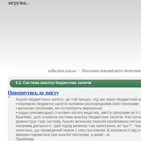
загрузка...
polka-knig.com.ua
/
Програмно-цільовий метод формуванн
6.2. Система аналізу бюджетних запитів
Повернутись до змісту
Аналіз бюджетного запиту -це той процес, під час якого бюджетний ан
• перевіряє бюджетні запити головних розпорядників і/або програми;
• визначає проблеми, які потребують вирішення;
• надає рекомендації стосовно обсягу видатків, змісту програми чи її с
Важливо, щоб існувала система аналізу бюджетних запитів. Наступни
демонструє таку систему. Аналіз визначає перелік проблемних питань,
напрямів діяльності. Цей підхід включає такі запитання, як "що?", "чому
запитань, що приведений нижче є ілюстративним. В залежності від с
використовуватися при аналізі програми, а деякі - ні.
Проблема