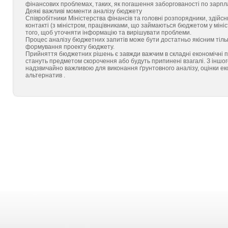
фінансових проблемах, таких, як погашення заборгованості по зарпл
Деякі важливі моменти аналізу бюджету
Співробітники Міністерства фінансів та головні розпорядники, здійс
контакті (з міністром, працівниками, що займаються бюджетом у мініс
того, щоб уточняти інформацію та вирішувати проблеми.
Процес аналізу бюджетних запитів може бути достатньо якісним тільки
формування проекту бюджету.
Прийняття бюджетних рішень є завжди важчим в складні економічні пе
стануть предметом скорочення або будуть припинені взагалі. З іншог
надзвичайно важливою для виконання ґрунтовного аналізу, оцінки ек
альтернатив .