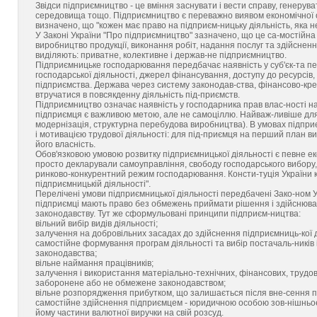
Звідси підприємництво - це вміння заснувати і вести справу, генерува
середовища тощо. Підприємництво є переважно виявом економічної орг
визначено, що "кожен має право на підприєм-ницьку діяльність, яка 
У Законі України "Про підприємництво" зазначено, що це са-мостійна 
виробництво продукції, виконання робіт, надання послуг та здійснен
виділяють: приватне, колективне і держав-не підприємництво.
Підприємницьке господарювання передбачає наявність у суб'єк-та пев
господарської діяльності, джерел фінансування, доступу до ресурсів, 
підприємства. Держава через систему законодав-ства, фінансово-кре
втручатися в повсякденну діяльність під-приємств.
Підприємництво означає наявність у господарника прав влас-ності н
підприємця є важливою метою, але не самоціллю. Найваж-ливіше для
модернізація, структурна перебудова виробництва). В умовах підпри
і мотивацією трудової діяльності: для під-приємця на перший план вис
його власність.
Обов'язковою умовою розвитку підприємницької діяльності є певне еко
просто декларували самоуправління, свободу господарського вибору,
ринково-конкурентний режим господарювання. Консти-туція України к
підприємницькій діяльності".
Перелічені умови підприємницької діяльності передбачені Зако-ном У
підприємці мають право без обмежень приймати рішення і здійснюват
законодавству. Тут же сформульовані принципи підприєм-ництва:
вільний вибір видів діяльності;
залучення на добровільних засадах до здійснення підприємниць-кої д
самостійне формування програм діяльності та вибір постачаль-ників і
законодавства;
вільне наймання працівників;
залучення і використання матеріально-технічних, фінансових, трудов
заборонене або не обмежене законодавством;
вільне розпорядження прибутком, що залишається після вне-сення п
самостійне здійснення підприємцем - юридичною особою зов-нішньое
йому частини валютної виручки на свій розсуд.