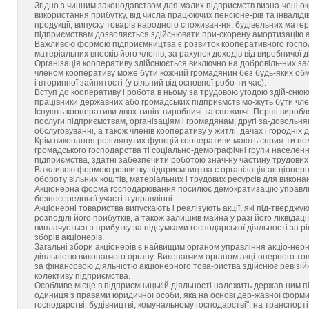
Згідно з чинним законодавством для малих підприємств визна-чені о
використання прибутку, від числа працюючих пенсіоне-рів та інваліді
продукції, випуску товарів народного споживан-ня, будівельних матер
підприємствам дозволяється здійснювати при-скорену амортизацію а
Важливою формою підприємництва є розвиток кооперативного госпо
матеріальних внесків його членів, за рахунок доходів від виробничої д
Організація кооперативу здійснюється виключно на добровіль-них за
членом кооперативу може бути кожний громадянин без будь-яких обм
і вторинної зайнятості (у вільний від основної робо-ти час).
Вступ до кооперативу і робота в ньому за трудовою угодою здій-снюю
працівники державних або громадських підприємств мо-жуть бути чл
Існують кооперативи двох типів: виробничі та споживчі. Перші вироб
послуги підприємствам, організаціям і громадянам; другі за-довольня
обслуговуванні, а також членів кооперативу у житлі, дачах і городніх 
Крім виконання розглянутих функцій кооперативи мають сприя-ти пол
громадського господарства ті соціально-демографічні групи населення
підприємства, здатні забезпечити роботою знач-ну частину трудових 
Важливою формою розвитку підприємництва є організація ак-ціонерн
обороту вільних коштів, матеріальних і трудових ресурсів для викон
Акціонерна форма господарювання посилює демократизацію управлі
безпосередньої участі в управлінні.
Акціонерні товариства випускають і реалізують акції, які під-тверджу
розподілі його прибутків, а також залишків майна у разі його ліквідац
виплачується з прибутку за підсумками господарської діяльності за рі
зборів акціонерів.
Загальні збори акціонерів є найвищим органом управління акціо-нерн
діяльністю виконавчого органу. Виконавчим органом акці-онерного тов
за фінансовою діяльністю акціонерного това-риства здійснює ревізійна
колективу підприємства.
Особливе місце в підприємницькій діяльності належить держав-ним п
одиниця з правами юридичної особи, яка на основі дер-жавної форми 
господарстві, будівництві, комунальному господарстві", на транспорті, 