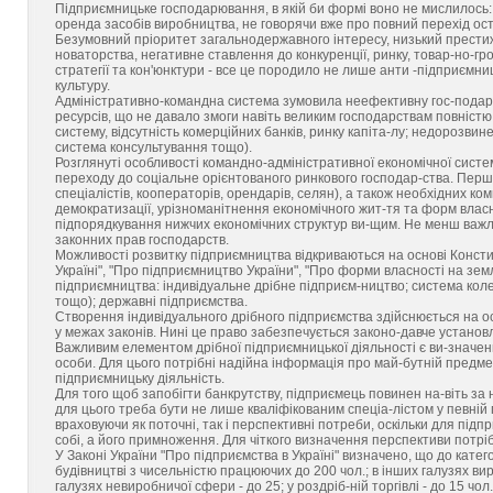
Підприємницьке господарювання, в якій би формі воно не мислилось: 
оренда засобів виробництва, не говорячи вже про повний перехід оста
Безумовний пріоритет загальнодержавного інтересу, низький престиж
новаторства, негативне ставлення до конкуренції, ринку, товар-но-гро
стратегії та кон'юнктури - все це породило не лише анти -підприємни
культуру.
Адміністративно-командна система зумовила неефективну гос-подарс
ресурсів, що не давало змоги навіть великим господарствам повніст
систему, відсутність комерційних банків, ринку капіта-лу; недорозвине
система консультування тощо).
Розглянуті особливості командно-адміністративної економічної систе
переходу до соціальне орієнтованого ринкового господар-ства. Перш
спеціалістів, кооператорів, орендарів, селян), а також необхідних к
демократизації, урізноманітнення економічного жит-тя та форм влас
підпорядкування нижчих економічних структур ви-щим. Не менш важл
законних прав господарств.
Можливості розвитку підприємництва відкриваються на основі Конститу
Україні", "Про підприємництво України", "Про форми власності на зе
підприємництва: індивідуальне дрібне підприєм-ництво; система кол
тощо); державні підприємства.
Створення індивідуального дрібного підприємства здійснюється на о
у межах законів. Нині це право забезпечується законо-давче устано
Важливим елементом дрібної підприємницької діяльності є ви-значен
особи. Для цього потрібні надійна інформація про май-бутній предмет
підприємницьку діяльність.
Для того щоб запобігти банкрутству, підприємець повинен на-віть за
для цього треба бути не лише кваліфікованим спеціа-лістом у певній 
враховуючи як поточні, так і перспективні потреби, оскільки для під
собі, а його примноження. Для чіткого визначення перспективи потріб
У Законі України "Про підприємства в Україні" визначено, що до кате
будівництві з чисельністю працюючих до 200 чол.; в інших галузях виро
галузях невиробничої сфери - до 25; у роздріб-ній торгівлі - до 15 чол.