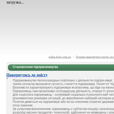
загрузка...
polka-knig.com.ua
/
Основи економічної теорії: по
Становлення підприємництва
Повернутись до змісту
Підприємництво безпосередньо пов'язане з діяльністю підпри-ємця, 
треба спочатку визначити сутність і поняття підприємця. Поняття "пі
Економісти характеризують підприємця як власника, що йде на економ
Підприємець сам організовує господарську діяльність, планує її і роз
Для соціолога підприємець - особливий соціально-психологіч-ний тип
різноманітних ринкових ситуацій, до вироблення найприй-нятніших рі
Політик дивиться на підприємця або як на союзника існуючої державн
поза законом.
За сучасним визначенням, підприємець є суб'єктом пошуку і реалізаці
розробці якісних продуктів і технологій, здійсненні но-вовведень і о