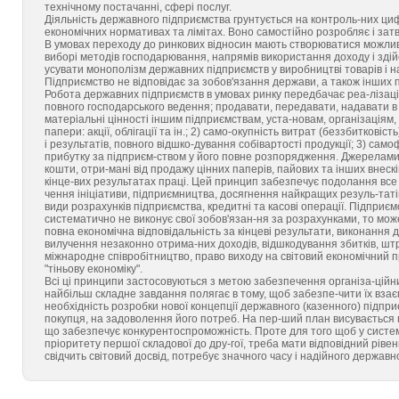
технічному постачанні, сфері послуг.
Діяльність державного підприємства грунтується на контроль-них ц
економічних нормативах та лімітах. Воно самостійно розробляє і затв
В умовах переходу до ринкових відносин мають створюватися можливо
виборі методів господарювання, напрямів використання доходу і здій
усувати монополізм державних підприємств у виробництві товарів і на
Підприємство не відповідає за зобов'язання держави, а також інших п
Робота державних підприємств в умовах ринку передбачає реа-лізацію
повного господарського ведення; продавати, передавати, надавати в 
матеріальні цінності іншим підприємствам, уста-новам, організаціям, 
папери: акції, облігації та ін.; 2) само-окупність витрат (беззбитковіс
і результатів, повного відшко-дування собівартості продукції; 3) сам
прибутку за підприєм-ством у його повне розпорядження. Джерелами 
кошти, отри-мані від продажу цінних паперів, пайових та інших внескі
кінце-вих результатах праці. Цей принцип забезпечує подолання все 
чення ініціативи, підприємництва, досягнення найкращих резуль-татів
види розрахунків підприємства, кредитні та касові операції. Підприє
систематично не виконує свої зобов'язан-ня за розрахунками, то мо
повна економічна відповідальність за кінцеві результати, виконання д
вилучення незаконно отрима-них доходів, відшкодування збитків, шт
міжнародне співробітництво, право виходу на світовий економічний пр
"тіньову економіку".
Всі ці принципи застосовуються з метою забезпечення організа-ційни
найбільш складне завдання полягає в тому, щоб забезпе-чити їх взає
необхідність розробки нової концепції державного (казенного) підпри
покупця, на задоволення його потреб. На пер-ший план висувається п
що забезпечує конкурентоспроможність. Проте для того щоб у система
пріоритету першої складової до дру-гої, треба мати відповідний рівен
свідчить світовий досвід, потребує значного часу і надійного держав