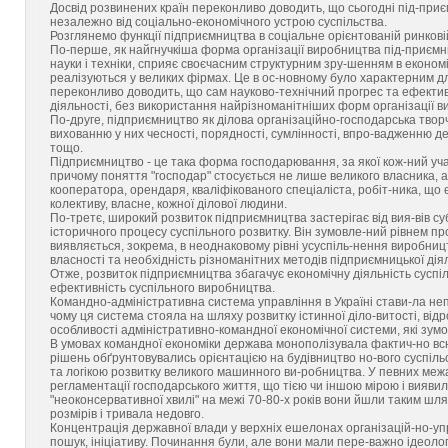
Досвід розвинених країн переконливо доводить, що сьогодні під-пр
незалежно від соціально-економічного устрою суспільства.
Розглянемо функції підприємництва в соціальне орієнтованій ринковій
По-перше, як найгнучкіша форма організації виробництва під-приємн
науки і техніки, сприяє своєчасним структурним зру-шенням в економ
реалізуються у великих фірмах. Це в ос-новному було характерним д
переконливо доводить, що сам науково-технічний прогрес та ефектив
діяльності, без використання найрізноманітніших форм організації в
По-друге, підприємництво як ділова організаційно-господарська творчі
вихованню у них чесності, порядності, сумлінності, впро-вадженню д
тощо.
Підприємництво - це така форма господарювання, за якої кож-ний уч
причому поняття "господар" стосується не лише великого власника, а 
кооператора, орендаря, кваліфікованого спеціаліста, робіт-ника, що
колективу, власне, кожної ділової людини.
По-третє, широкий розвиток підприємництва застерігає від вия-вів с
історичного процесу суспільного розвитку. Він зумовле-ний рівнем пр
виявляється, зокрема, в неоднаковому рівні усуспіль-нення виробниц
власності та необхідність різноманітних методів підприємницької дія
Отже, розвиток підприємництва збагачує економічну діяльність суспіл
ефективність суспільного виробництва.
Командно-адміністративна система управління в Україні стави-ла не
чому ця система стояла на шляху розвитку істинної діло-витості, від
особливості адміністративно-командної економічної системи, які зу
В умовах командної економіки держава монополізувала фактич-но всю
рішень обґрунтовувались орієнтацією на будівництво но-вого суспіл
та логікою розвитку великого машинного ви-робництва. У певних ме
регламентації господарського життя, що тією чи іншою мірою і виявил
"неоконсервативної хвилі" на межі 70-80-х років вони йшли таким шл
розмірів і тривала недовго.
Концентрація державної влади у верхніх ешелонах організацій-но-упр
пошук, ініціативу. Починання були, але вони мали пере-важно ідеоло