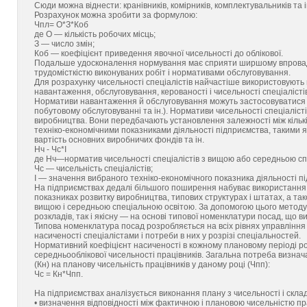
Сюди можна віднести: кранівників, комірників, комплектувальників та і
Розрахунок можна зробити за формулою:
Чпл= О*З*Коб
де О — кількість робочих місць;
З — число змін;
Коб — коефіцієнт приведення явочної чисельності до облікової.
Подальше удосконалення нормування має сприяти ширшому впровадж
трудомісткістю виконуваних робіт і нормативами обслуговування.
Для розрахунку чисельності спеціалістів найчастіше використовують
навантаження, обслуговування, керованості і чисельності спеціалісті
Нормативи навантаження й обслуговування можуть застосовуватися в 
побутовому обслуговуванні та ін.). Нормативи чисельності спеціаліс
виробництва. Вони передбачають установлення залежності між кількіс
техніко-економічними показниками діяльності підприємства, такими я
вартість основних виробничих фондів та ін.
Нч - Чс*І
де Нч—норматив чисельності спеціалістів з вищою або середньою сп
Чс — чисельність спеціалістів;
І — значення вибраного техніко-економічного показника діяльності п
На підприємствах дедалі більшого поширення набуває використання
показниках розвитку виробництва, типових структурах і штатах, а т
вищою і середньою спеціальною освітою. За допомогою цього методу м
розкладів, так і якісну — на основі типової номенклатури посад, що ви
Типова номенклатура посад розробляється на всіх рівнях управління 
насиченості спеціалістами і потреби в них у розрізі спеціальностей.
Нормативний коефіцієнт насиченості в кожному плановому періоді ро
середньооблікової чисельності працівників. Загальна потреба визна
(Кн) на планову чисельність працівників у даному році (Чпп):
Чс = Кн*Чпп.
На підприємствах аналізується виконання плану з чисельності і склад
• визначення відповідності між фактичною і плановою чисельністю пра