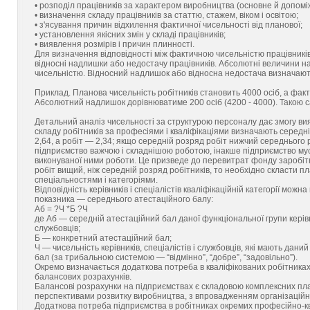
• розподіл працівників за характером виробництва (основне й допомі
• визначення складу працівників за статтю, стажем, віком і освітою;
• з'ясування причин відхилення фактичної чисельності від планової;
• установлення якісних змін у складі працівників;
• виявлення розмірів і причин плинності.
Для визначення відповідності між фактичною чисельністю працівникі
відносні надлишки або недостачу працівників. Абсолютні величини н
чисельністю. Відносний надлишок або відносна недостача визначають
Приклад. Планова чисельність робітників становить 4000 осіб, а фак
Абсолютний надлишок дорівнюватиме 200 осіб (4200 - 4000). Такою сам
Детальний аналіз чисельності за структурою персоналу дає змогу вияв
складу робітників за професіями і кваліфікаціями визначають середн
2,64, а робіт — 2,34; якщо середній розряд робіт нижчий середнього 
підприємство важчою і складнішою роботою, інакше підприємство му
виконуваної ними роботи. Це призведе до перевитрат фонду заробітно
робіт вищий, ніж середній розряд робітників, то необхідно скласти пла
спеціальностями і категоріями.
Відповідність керівників і спеціалістів кваліфікаційній категорії мо
показника — середнього атестаційного балу:
Аб = ?Ч *Б ?Ч
де Аб — середній атестаційний бал даної функціональної групи керівни
службовців;
Б — конкретний атестаційний бал;
Ч — чисельність керівників, спеціалістів і службовців, які мають дани
бал (за трибальною системою — “відмінно”, “добре”, “задовільно”).
Окремо визначається додаткова потреба в кваліфікованих робітниках
балансових розрахунків.
Балансові розрахунки на підприємствах є складовою комплексних плані
перспективами розвитку виробництва, з впровадженням організаційно
Додаткова потреба підприємства в робітниках окремих професійно-кв