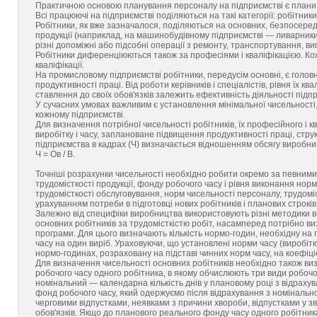
Практичною основою планування персоналу на підприємстві є плани е
Всі працюючі на підприємстві поділяються на такі категорії: робітники,
Робітники, як вже зазначалося, поділяються на основних, безпосере
продукції (наприклад, на машинобудівному підприємстві — ливарники,
різні допоміжні або підсобні операції з ремонту, транспортування, 
Робітники диференціюються також за професіями і кваліфікацією. Кож
кваліфікації.
На промисловому підприємстві робітники, передусім основні, є головни
продуктивності праці. Від роботи керівників і спеціалістів, рівня їх ква
ставлення до своїх обов'язків залежить ефективність діяльності підпр
У сучасних умовах важливим є установлення мінімальної чисельності
кожному підприємстві.
Для визначення потрібної чисельності робітників, їх професійного і
виробітку і часу, заплановане підвищення продуктивності праці, стр
підприємства в кадрах (Ч) визначається відношенням обсягу виробни
Ч = Ов / В.
Точніші розрахунки чисельності необхідно робити окремо за певними 
трудомісткості продукції, фонду робочого часу і рівня виконання норм
трудомісткості обслуговування, норм чисельності персоналу, трудоміс
урахуванням потреби в підготовці нових робітників і планових строків
Залежно від специфіки виробництва використовують різні методики в
основних робітників за трудомісткістю робіт, насамперед потрібно ви
програми. Для цього визначають кількість нормо-годин, необхідну на 
часу на один виріб. Ураховуючи, що установлені норми часу (виробітк
нормо-годинах, розраховану на підставі чинних норм часу, на коефіц
Для визначення чисельності основних робітників необхідно також в
робочого часу одного робітника, в якому обчислюють три види робочог
номінальний — календарна кількість днів у плановому році з відрахув
фонд робочого часу, який одержуємо після відрахування з номінальн
черговими відпустками, неявками з причини хвороби, відпустками у зв
обов'язків. Якщо до планового реального фонду часу одного робітника