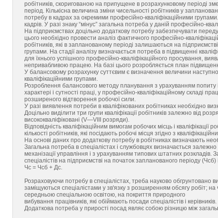
робітників, скоригованою на припущене в розрахунковому періоді зм
період. Кількісна величина зміни чисельності робітників у запланован
потребу в кадрах за окремими професійно-кваліфікаційними групами. Н
кадрів. У разі знаку “мінус” загальна потреба у даній професійно-ква
На підприємствах доцільно додаткову потребу забезпечувати передусім
цього необхідно провести аналіз фактичного професійно-кваліфікаці
робітників, які в запланованому періоді залишаються на підприємств
групами. На стадії аналізу визначається потреба в підвищенні кваліф
для їхнього успішного професійно-кваліфікаційного просування, вияв
непривабливою працею. На базі цього розробляється план підвищення
У балансовому розрахунку суттєвим є визначення величини наступног
кваліфікаційними групами.
Розроблення балансового методу планування з урахуванням попиту і пр
характері і сутності праці, у професійно-кваліфікаційному складі пра
розширеного відтворення робочої сили.
У разі виявлення потреби в кваліфікованих робітниках необхідно визн
Доцільно виділити три групи кваліфікації робітників залежно від розряд
висококваліфіковані (V—VIII розряди).
Відповідність кваліфікаційним вимогам робочих місць і кваліфікації 
кількості робітників, які посідають робочі місця згідно з кваліфікаційн
На основі даних про додаткову потребу в робітниках визначають необх
Загальна потреба в спеціалістах і службовцях визначається залежно в
механізації управління і з урахуванням типових штатних розкладів. З
спеціалістів на підприємстві на початок запланованого періоду (Чсб) 
Чс = Чсб + Дс.
Розраховуючи потребу в спеціалістах, треба науково обгрунтовано в
заміщуються спеціалістами у зв'язку з розширенням обсягу робіт; на ч
середньою спеціальною освітою, на покриття природного
вибування працівників, які обіймають посади спеціалістів і керівників.
Додаткова потреба у прирості посад являє собою різницю між загальн