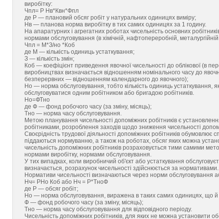
виробітку:
Чпл= Р Нв*Квн*Фпл
де Р — плановий обсяг робіт у натуральних одиницях виміру;
Нв — планова норма виробітку в тих самих одиницях за 1 годину.
На апаратурних і агрегатних роботах чисельність основних робітникі
нормами обслуговування (в хімічній, нафтопереробній, металургійній 
Чпл = М*З/но *Коб
де М — кількість одиниць устаткування;
З — кількість змін;
Коб — коефіцієнт приведення явочної чисельності до облікової (в пе
виробництвах визначається відношенням номінального часу до явочн
безперервних — відношенням календарного до явочного);
Но — норма обслуговування, тобто кількість одиниць устаткування, я
обслуговуватися одним робітником або бригадою робітників.
Но=ФТно
де Ф — фонд робочого часу (за зміну, місяць);
Тно — норма часу обслуговування.
Метою планування чисельності допоміжних робітників є установленн
робітниками, розроблення заходів щодо зниження чисельності допомі
Своєрідність трудової діяльності допоміжних робітників обумовлює сп
піддаються нормуванню, а також на роботах, обсяг яких можна установ
чисельність допоміжних робітників розраховується тими самими метод
нормами виробітку, нормами обслуговування.
У тих випадках, коли виробничий об'єкт або устаткування обслуговуєть
визначається, розрахунок чисельності здійснюється за нормативами.
Нормативи чисельності визначаються через норми обслуговування а
Нч= РНо Коб або Нч = Р*ТноФ
де Р — обсяг робіт;
Но — норма обслуговування, виражена в таких самих одиницях, що й 
Ф — фонд робочого часу (за зміну, місяць);
Тно — норма часу обслуговування для відповідного періоду.
Чисельність допоміжних робітників, для яких не можна установити об