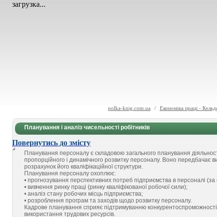
загрузка...
polka-knig.com.ua
/
Економіка праці - Кельд
Планування і аналіз чисельності робітників
Повернутись до змісту
Планування персоналу є складовою загального планування діяльност
пропорційного і динамічного розвитку персоналу. Воно передбачає ви
розрахунок його кваліфікаційної структури.
Планування персоналу охоплює:
• прогнозування перспективних потреб підприємства в персоналі (за 
• вивчення ринку праці (ринку кваліфікованої робочої сили);
• аналіз стану робочих місць підприємства;
• розроблення програм та заходів щодо розвитку персоналу.
Кадрове планування сприяє підтримуванню конкурентоспроможності 
використання трудових ресурсів.