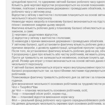
цілодобові простої, то одержимо звітний баланс робочого часу одного
Кількість днів чергової відпустки розраховується на основі показників 
Неявки, пов'язані з виконанням державних і громадських обов'язків, 
робочого часу у звітному році.
Відпустки у зв'язку з вагітністю і пологами плануються на основі звіт
чисельності всього персоналу.
Невиходи через хворобу в плановому балансі визначаються на підста
гігієни і зниження завдяки цьому хвороб.
Фактична кількість робочих днів у плановому балансі обчислюється ш
законом, а саме:
1) чергових і додаткових відпусток;
2) відпусток у зв'язку з вагітністю і пологами;
3) невиходів з причин виконання державних і громадських обов'язків.
У звітному балансі, щоб установити фактичну кількість робочих днів 
причини хвороби, з дозволу адміністрації, цілодобові прогули і цілодо
Після того, як установлено фактичну кількість робочих днів на рік, 
її розрахунку є дані про кількість або частку робітників, які мають рі
Проте ця тривалість не залишається незмінною, оскільки існують ще 
дітей. Розмір цих втрат у плані визначається на основі звітних даних 
чисельності персоналу.
У звітний баланс включаються втрати через внутрішньозмінні простої,
балансі розраховується так: за простійними листками підсумовується 
робітників.
Помноживши фактичну тривалість робочого дня за звітом і за планом
годинах.
Для визначення чисельності основних робітників за трудомісткістю 
Чпл = ТнорФпл*Квн
де Чпл — планова чисельність основних робітників, осіб;
Тнор — плановий обсяг робіт, нормо-год.;
Квн — плановий відсоток виконання норм часу.
Фпл — реальний фонд робочого часу одного середньооблікового робіт
На деяких дільницях чисельність окремих груп основних робітників, 