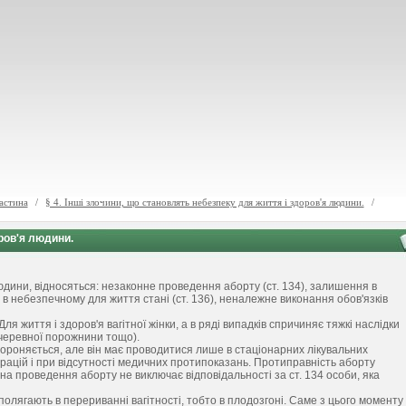
астина
/
§ 4. Інші злочини, що становлять небезпеку для життя і здоров'я людини.
/
оров'я людини.
юдини, відносяться: незаконне проведення аборту (ст. 134), залишення в
 в небезпечному для життя стані (ст. 136), неналежне виконання обов'язків
 життя і здоров'я вагітної жінки, а в ряді випадків спричиняє тяжкі наслідки
 черевної порожнини тощо).
роняється, але він має проводитися лише в стаціонарних лікувальних
рацій і при відсутності медичних протипоказань. Протиправність аборту
и на проведення аборту не виключає відповідальності за ст. 134 особи, яка
полягають в перериванні вагітності, тобто в плодозгоні. Саме з цього моменту