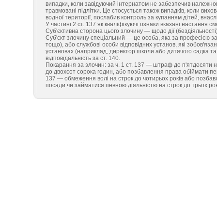
випадки, коли завідуючий інтернатом не забезпечив належно
травмовані підлітки. Це стосується також випадків, коли вих
водної території, послабив контроль за купанням дітей, внасл
У частині 2 ст. 137 як кваліфікуючі ознаки вказані настання см
Суб'єктивна сторона цього злочину — щодо дії (бездіяльності
Суб'єкт злочину спеціальний — це особа, яка за професією з
тощо), або службові особи відповідних установ, які зобов'яз
установах (наприклад, директор школи або дитячого садка та ін
відповідальність за ст. 140.
Покарання за злочин: за ч. 1 ст. 137 — штраф до п'ятдесяти 
до двохсот сорока годин, або позбавлення права обіймати певн
137 — обмеження волі на строк до чотирьох років або позбавл
посади чи займатися певною діяльністю на строк до трьох рокі