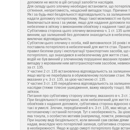
допомоги не могло в цій ситуації запобігти наслідків.
Для складу цього злочину необхідно встановити, що потерпіл
сп'яніння, непритомність, нещасний випадок тощо. Причини т
Як і за будь-якої бездіяльності відповідальність за залишен
надати допомогу потерпілому. Якщо такої можливості не було 
Виключається вона і за умови, якщо для надання допомоги по
небезпеки в зв'язку з виконанням обов'язку з надання такої д
Суб'єктивна сторона цього злочину визначена ч. 1 ст. 135 шля
винним, що залишений без допомоги знаходиться в небезпеці,
виключає відповідальність.
Суб'єктом цього злочину є особа, якій виповнилося 16 років і
поставила потерпілого в небезпечний для життя стан. Практи
правил безпеки руху і експлуатації транспортних засобів, щ
потерпілого, що знаходився в небезпечному для життя стані, 
водій не був винний у злочинному порушенні вказаних правил,
випадку з керованим ним автотранспортним засобом, невикона
за ст. 135.
У частині 2 ст. 135 встановлена відповідальність за залишен
якщо матір не перебувала в обумовленому пологами стані. Якщо
вказаних у ч. З ст. 135, за цією частиною ст. 135.
У частині 3 ст. 135 передбачена відповідальність за залишен
наслідки (тяжке тілесне ушкодження, важку хворобу тощо). 
зв'язок.
Питання про суб'єктивну сторону злочину, вказаного в ч. З ст
При бездіяльності-невтручанні, коли небезпечний для життя с
обов'язків з надання допомоги, суб'єктивна сторона відносно
так і в умислі. Злочин, передбачений в ч. З ст. 135, має місц
потопаючому і останній потонув. Тут є необережність. За цією 
яка тонула, з особистих мотивів (наприклад, помсти, ревнощі
При іншому виді бездіяльності, коли винний сам своїми діями
надав, внаслідок чого потерпілий загинув, суб'єктивна сторон
в необережності. Якщо ж щодо смерті потерпілого буде встан