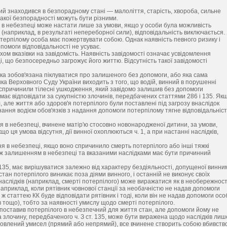
ий знаходився в безпорадному стані — малоліття, старість, хвороба, сильне
акої безпорадності можуть бути різними.
ня в небезпеці може настати лише за умови, якщо у особи була можливість
(наприклад, в результаті непереборної сили), відповідальність виключається.
терпілому особа має пожертвувати собою. Однак наявність певного ризику і
опомоги відповідальності не усуває.
хом вказівки на завідомість. Наявність завідомості означає усвідомлення
 що безпосередньо загрожує його життю. Відсутність такої завідомості
 яка зобов'язана піклуватися про залишеного без допомоги, або яка сама
ка Верховного Суду України виходить з того, що водій, винний в порушенні
о спричинили тілесні ушкодження, який завідомо залишив без допомоги
має відповідати за сукупністю злочинів, передбачених статтями 286 і 135. Як
 але життя або здоров'я потерпілого були поставлені під загрозу внаслідок
ння водієм обов'язків з надання допомоги потерпілому тягне відповідальніст
ня в небезпеці, вчинене матір'ю стосовно новонародженої дитини, за умови,
 ця умова відсутня, дії винної охоплюються ч. 1, а при настанні наслідків,
ня в небезпеці, якщо воно спричинило смерть потерпілого або інші тяжкі
Між залишенням в небезпеці та вказаними наслідками має бути причинний
. 135, має вирішуватися залежно від характеру бездіяльності, допущеної винни
тан потерпілого виникає поза діями винного, і останній не виконує своїх
 наслідків (наприклад, смерті потерпілого) може виражатися як в необережност
е, наприклад, коли рятівник човнової станції за необачністю не надав допомоги
ж статтею КК буде відповідати рятівник і тоді, коли він не надав допомоги особ
в тощо), тобто за наявності умислу щодо смерті потерпілого.
 поставив потерпілого в небезпечний для життя стан, але допомоги йому не
а злочину, передбаченого ч. З ст. 135, може бути виражена щодо наслідків лиш
овлений умисел (прямий або непрямий), все вчинене створить собою вбивство