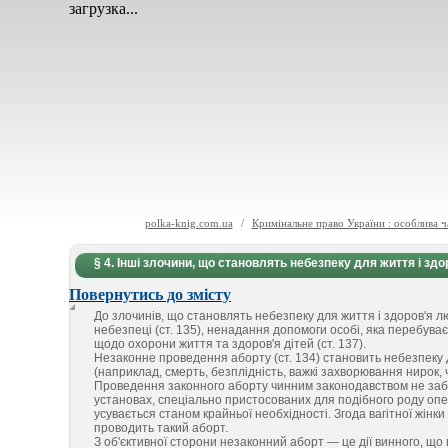
загрузка...
polka-knig.com.ua
/
Кримінальне право України : особлива ч
§ 4. Інші злочини, що становлять небезпеку для життя і зд
Повернутись до змісту
До злочинів, що становлять небезпеку для життя і здоров'я л
небезпеці (ст. 135), ненадання допомоги особі, яка перебуває
щодо охорони життя та здоров'я дітей (ст. 137).
Незаконне проведення аборту (ст. 134) становить небезпеку Для
(наприклад, смерть, безплідність, важкі захворювання нирок,
Проведення законного аборту чинним законодавством не забо
установах, спеціально пристосованих для подібного роду опе
усувається станом крайньої необхідності. Згода вагітної жінк
проводить такий аборт.
З об'єктивної сторони незаконний аборт — це дії винного, що 