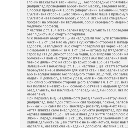
злочин вважається закінченим. Дії, безпосередньо спрямовані
(наприклад проведення абортивного масажу, введення ін'єкці
Способи проведення аборту (оперативний, механічний, токсич
Суб'єктивна сторона цього злочину полягає лише в прямому у
Суб'єктом незаконного аборту є особа, яка не має спеціальної
професії на оперативні втручання, особи середнього медичног
медичної професії).
У частині 2 ст. 134 встановлена відповідальність за проведен
безплідність або смерть потерпілої.
Між вчиненим абортом і цими наслідками має бути встановлен
Частина 2 ст. 134 має на увазі з суб'єктивної сторони ті ви
здоров'я, безплідності або смерті потерпілої діє через необе
Покарання за злочин: за ч. 1 ст. 134 — штраф від п'ятдесяти
строк від ста до двохсот сорока годин, або виправні роботи на 
обмеження волі на строк до п'яти років або позбавлення волі
певною діяльністю на строк до трьох років або без такого.
Залишення в небезпеці (ст. 135). Частина 1 цієї статті встан
перебуває в небезпечному для життя стані і позбавлена можл
або внаслідок іншого безпорадного стану, якщо той, хто зали
надати їй допомогу, а також у разі, коли він сам поставив по
При описі об'єктивної сторони цього злочину в ч. 1 ст. 135 вк
яка полягає в невиконанні особою обов'язків з надання допом
бездіяльність, яка викликана попередніми діями особи, яка 
небезпеку).
При першому виді бездіяльності (бездіяльність-невтручання)
(наприклад, внаслідок стихійних сил природи, пожежі, раптово
виникає ніби сама по собі внаслідок розвитку будь-яких явищ.
життя виникає саме внаслідок дій суб'єкта (наприклад, при п
керував винний тощо). Тут небезпека для життя потерпілого є
Злочин, передбачений ч. 1 ст. 135, вважається закінченим з 
Відповідальність за цією статтею не виключається, якщо наві
настали б, незважаючи на надання допомоги. Частина 1 ст. 1