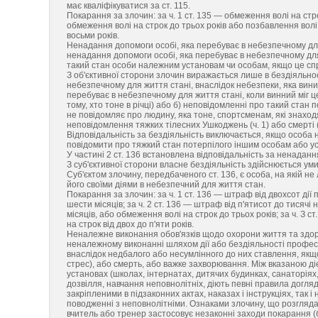
має кваліфікуватися за ст. 115.
Покарання за злочин: за ч. 1 ст. 135 — обмеження волі на стро
обмеження волі на строк до трьох років або позбавлення волі н
восьми років.
Ненадання допомоги особі, яка перебуває в небезпечному для 
ненадання допомоги особі, яка перебуває в небезпечному для
такий стан особи належним установам чи особам, якщо це сп
З об'єктивної сторони злочин виражається лише в бездіяльнос
небезпечному для життя стані, внаслідок небезпеки, яка виник
перебуває в небезпечному для життя стані, коли винний міг ц
тому, хто тоне в річці) або б) неповідомленні про такий стан
не повідомляє про людину, яка тоне, спортсменам, які знаход
неповідомлення тяжких тілесних Ушкоджень (ч. 1) або смерті (ч
Відповідальність за бездіяльність виключається, якщо особа
повідомити про тяжкий стан потерпілого іншим особам або у
У частині 2 ст. 136 встановлена відповідальність за ненадан
З суб'єктивної сторони власне бездіяльність здійснюється ум
Суб'єктом злочину, передбаченого ст. 136, є особа, на якій н
його своїми діями в небезпечний для життя стан.
Покарання за злочин: за ч. 1 ст. 136 — штраф від двохсот дії
шести місяців; за ч. 2 ст. 136 — штраф від п'ятисот до тисяч
місяців, або обмеження волі на строк до трьох років; за ч. З с
на строк від двох до п'яти років.
Неналежне виконання обов'язків щодо охорони життя та здоров
неналежному виконанні шляхом дії або бездіяльності професі
внаслідок недбалого або несумлінного до них ставлення, якщ
стрес), або смерть, або важке захворювання. Між вказаною ді
установах (школах, інтернатах, дитячих будинках, санаторіях
дозвілля, навчання неповнолітніх, діють певні правила догля
закріпленими в підзаконних актах, наказах і інструкціях, так
поводженні з неповнолітніми. Ознаками злочину, що розгляда
вчитель або тренер застосовує незаконні заходи покарання (