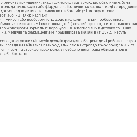
го ремонту приміщення, внаслідок чого штукатуркою, що обвалилася, були
ователь дитячого садка або фізрук не забезпечив належних заходів огородженн
ідок чого одна дитина запливла на глибоке місце і потонула тощо.
ерті або інші тяжкі наслідки.
) — умисел або необережність, щодо наслідків — тільки необережність.
аймається вихованням і навчанням дітей (вожатий, тренер, вчитель, виховател
ані забезпечувати нормальне перебування неповнолітніх в дитячих та інших
.). Медичні та фармацевтичні працівники за вказані в ст. 137 дії несуть
неоподатковуваних мінімумів доходів громадян або громадські роботи на строк
і посади чи займатися певною діяльністю на строк до трьох років; за ч. 2 ст.
ення волі на строк до трьох років, з позбавленням права обіймати певні
в або без такого.