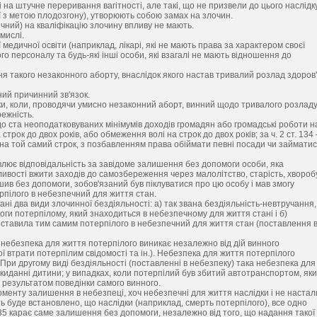
 на штучне переривання вагітності, але такі, що не призвели до цього наслідк
ї з метою плодозгону), утворюють собою замах на злочин.
ний) на кваліфікацію злочину впливу не мають.
мислі.
 медичної освіти (наприклад, лікарі, які не мають права за характером своєї
о персоналу та будь-які інші особи, які взагалі не мають відношення до
ня такого незаконного аборту, внаслідок якого настав тривалий розлад здоров'
ий причинний зв'язок.
падки, коли, проводячи умисно незаконний аборт, винний щодо тривалого розлад
режність.
 до ста неоподатковуваних мінімумів доходів громадян або громадські роботи н
строк до двох років, або обмеження волі на строк до двох років; за ч. 2 ст. 134
 на той самий строк, з позбавленням права обіймати певні посади чи займати
овлює відповідальність за завідоме залишення без допомоги особи, яка
ивості вжити заходів до самозбереження через малолітство, старість, хвороб
шив без допомоги, зобов'язаний був піклуватися про цю особу і мав змогу
терпілого в небезпечний для життя стан.
азані два види злочинної бездіяльності: а) так звана бездіяльність-невтручання,
оги потерпілому, який знаходиться в небезпечному для життя стані і б)
поставила тим самим потерпілого в небезпечний для життя стан (поставлення 
 небезпека для життя потерпілого виникає незалежно від дій винного
ї втрати потерпілим свідомості та ін.). Небезпека для життя потерпілого
 При другому виді бездіяльності (поставленні в небезпеку) така небезпека для
ідкиданні дитини; у випадках, коли потерпілий був збитий автотранспортом, як
 результатом поведінки самого винного.
моменту залишення в небезпеці, хоч небезпечні для життя наслідки і не настал
ть буде встановлено, що наслідки (наприклад, смерть потерпілого), все одно
35 карає саме залишення без допомоги, незалежно від того, що надання такої