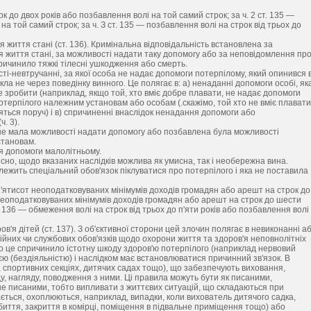
к до двох років або позбавлення волі на той самий строк; за ч. 2 ст. 135 —
а той самий строк; за ч. З ст. 135 — позбавлення волі на строк від трьох до
життя стані (ст. 136). Кримінальна відповідальність встановлена за
 життя стані, за можливості надати таку допомогу або за неповідомлення пр
ричинило тяжкі тілесні ушкодження або смерть.
ті-невтручанні, за якої особа не надає допомоги потерпілому, який опинився 
ла не через поведінку винного. Це полягає в: а) ненаданні допомоги особі, як
е зробити (наприклад, якщо той, хто вміє добре плавати, не надає допомоги
 потерпілого належним установам або особам (.скажімо, той хто не вміє плавати
яться поруч) і в) спричиненні внаслідок ненадання допомоги або
. 3).
 не мала можливості надати допомогу або позбавлена була можливості
становам.
ня допомоги малолітньому.
исно, щодо вказаних наслідків можлива як умисна, так і необережна вина.
е лежить спеціальний обов'язок піклуватися про потерпілого і яка не поставила
 п'ятисот неоподатковуваних мінімумів доходів громадян або арешт на строк до
і неоподатковуваних мінімумів доходів громадян або арешт на строк до шести
т. 136 — обмеження волі на строк від трьох до п'яти років або позбавлення волі
'я дітей (ст. 137). З об'єктивної сторони цей злочин полягає в невиконанні а
йних чи службових обов'язків щодо охорони життя та здоров'я неповнолітніх
о це спричинило істотну шкоду здоров'ю потерпілого (наприклад нервовий
єю (бездіяльністю) і наслідком має встановлюватися причинний зв'язок. В
, спортивних секціях, дитячих садах тощо), що забезпечують виховання,
ду, нагляду, поводження з ними. Ці правила можуть бути як писаними,
 і не писаними, тобто випливати з життєвих ситуацій, що складаються при
ється, охоплюються, наприклад, випадки, коли вихователь дитячого садка,
биття, закриття в комірці, поміщення в підвальне приміщення тощо) або