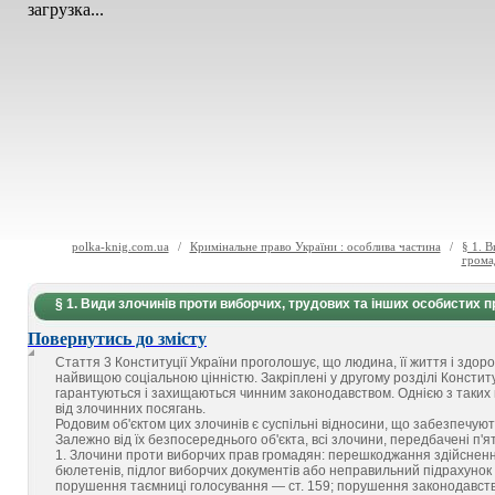
загрузка...
polka-knig.com.ua
/
Кримінальне право України : особлива частина
/
§ 1. 
грома
§ 1. Види злочинів проти виборчих, трудових та інших особистих п
Повернутись до змісту
Стаття 3 Конституції України проголошує, що людина, її життя і здоров'
найвищою соціальною цінністю. Закріплені у другому розділі Констит
гарантуються і захищаються чинним законодавством. Однією з таких г
від злочинних посягань.
Родовим об'єктом цих злочинів є суспільні відносини, що забезпечую
Залежно від їх безпосереднього об'єкта, всі злочини, передбачені п'
1. Злочини проти виборчих прав громадян: перешкоджання здійсненн
бюлетенів, підлог виборчих документів або неправильний підрахунок 
порушення таємниці голосування — ст. 159; порушення законодавст