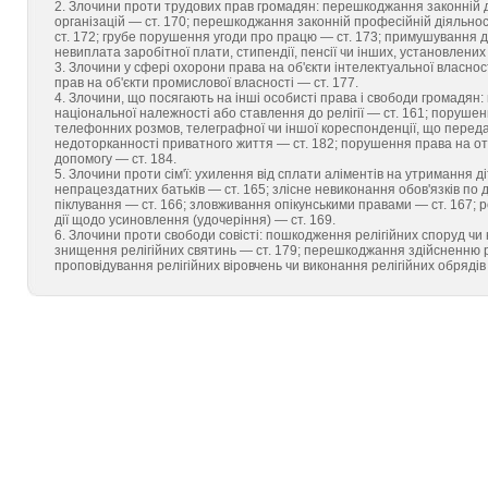
2. Злочини проти трудових прав громадян: перешкоджання законній ді
організацій — ст. 170; перешкоджання законній професійній діяльно
ст. 172; грубе порушення угоди про працю — ст. 173; примушування до
невиплата заробітної плати, стипендії, пенсії чи інших, установлених
3. Злочини у сфері охорони права на об'єкти інтелектуальної власно
прав на об'єкти промислової власності — ст. 177.
4. Злочини, що посягають на інші особисті права і свободи громадян:
національної належності або ставлення до релігії — ст. 161; поруше
телефонних розмов, телеграфної чи іншої кореспонденції, що переда
недоторканності приватного життя — ст. 182; порушення права на о
допомогу — ст. 184.
5. Злочини проти сім'ї: ухилення від сплати аліментів на утримання д
непрацездатних батьків — ст. 165; злісне невиконання обов'язків по 
піклування — ст. 166; зловживання опікунськими правами — ст. 167; 
дії щодо усиновлення (удочеріння) — ст. 169.
6. Злочини проти свободи совісті: пошкодження релігійних споруд чи
знищення релігійних святинь — ст. 179; перешкоджання здійсненню р
проповідування релігійних віровчень чи виконання релігійних обрядів 