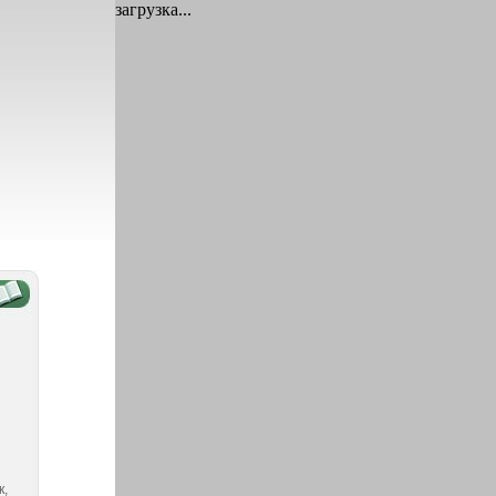
загрузка...
к,