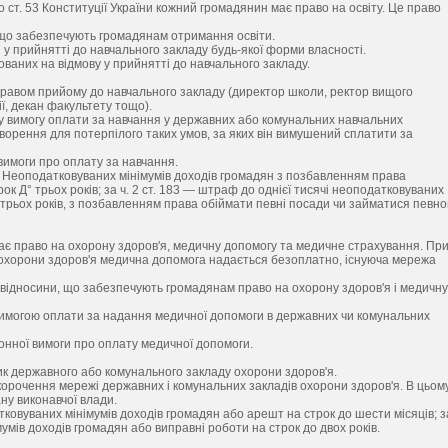
 ст. 53 Конституції України кожний громадянин має право на освіту. Це право
, що забезпечують громадянам отримання освіти.
 у прийнятті до навчального закладу будь-якої форми власності.
ованих на відмову у прийнятті до навчального закладу.
правом прийому до навчального закладу (директор школи, ректор вищого
ї, декан факультету тощо).
нну вимогу оплати за навчання у державних або комунальних навчальних
ворення для потерпілого таких умов, за яких він вимушений сплатити за
вимоги про оплату за навчання.
чі Неоподатковуваних мінімумів доходів громадян з позбавленням права
к Д° трьох років; за ч. 2 ст. 183 — штраф до однієї тисячі неоподатковуваних
 трьох років, з позбавленням права обіймати певні посади чи займатися певн
н має право на охорону здоров'я, медичну допомогу та медичне страхування. Пр
 охорони здоров'я медична допомога надається безоплатно, існуюча мережа
і відносини, що забезпечують громадянам право на охорону здоров'я і медичну
вимогою оплати за надання медичної допомоги в державних чи комунальних
онної вимоги про оплату медичної допомоги.
ик державного або комунального закладу охорони здоров'я.
скорочення мережі державних і комунальних закладів охорони здоров'я. В цьом
ну виконавчої влади.
тковуваних мінімумів доходів громадян або арешт на строк до шести місяців; з
мумів доходів громадян або виправні роботи на строк до двох років.