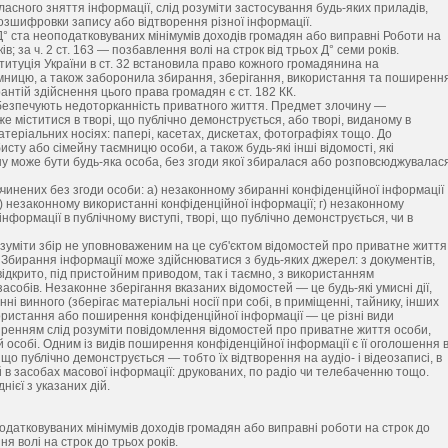
асного зняття інформації, слід розуміти застосування будь-яких приладів,
озшифровки запису або відтворення різної інформації.
 Д° ста неоподатковуваних мінімумів доходів громадян або виправні Роботи на
в; за ч. 2 ст. 163 — позбавлення волі на строк від трьох Д° семи років.
титуція України в ст. 32 встановила право кожного громадянина на
ємницю, а також заборонила збирання, зберігання, використання та поширенн
рантій здійснення цього права громадян є ст. 182 КК.
забезпечують недоторканність приватного життя. Предмет злочину —
 міститися в творі, що публічно демонструється, або творі, виданому в
атеріальних носіях: папері, касетах, дискетах, фотографіях тощо. До
исту або сімейну таємницю особи, а також будь-які інші відомості, які
ну може бути будь-яка особа, без згоди якої збиралася або розповсюджувалас
 вчинених без згоди особи: а) незаконному збиранні конфіденційної інформації
 в) незаконному використанні конфіденційної інформації; г) незаконному
нформації в публічному виступі, творі, що публічно демонструється, чи в
зуміти збір не уповноваженим на це суб'єктом відомостей про приватне життя
 Збирання інформації може здійснюватися з будь-яких джерел: з документів,
відкрито, під пристойним приводом, так і таємно, з використанням
асобів. Незаконне зберігання вказаних відомостей — це будь-які умисні дії,
ні винного (зберігає матеріальні носії при собі, в приміщенні, тайнику, інших
користання або поширення конфіденційної інформації — це різні види
ширенням слід розуміти повідомлення відомостей про приватне життя особи,
й особі. Одним із видів поширення конфіденційної інформації є її оголошення 
, що публічно демонструється — тобто їх відтворення на аудіо- і відеозаписі, в
 в засобах масової інформації: друкованих, по радіо чи телебаченню тощо.
ієї з указаних дій.
одатковуваних мінімумів доходів громадян або виправні роботи на строк до
я волі на строк до трьох років.