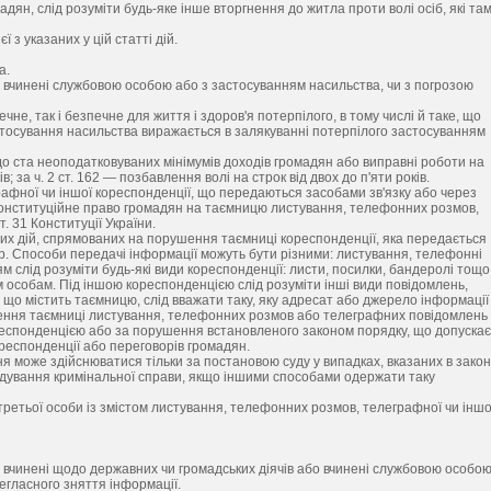
ян, слід розуміти будь-яке інше вторгнення до житла проти волі осіб, які та
з указаних у цій статті дій.
а.
дії, вчинені службовою особою або з застосуванням насильства, чи з погрозою
не, так і безпечне для життя і здоров'я потерпілого, в тому числі й таке, що
стосування насильства виражається в залякуванні потерпілого застосуванням
 до ста неоподатковуваних мінімумів доходів громадян або виправні роботи на
; за ч. 2 ст. 162 — позбавлення волі на строк від двох до п'яти років.
фної чи іншої кореспонденції, що передаються засобами зв'язку або через
є конституційне право громадян на таємницю листування, телефонних розмов,
. 31 Конституції України.
их дій, спрямованих на порушення таємниці кореспонденції, яка передається
тер. Способи передачі інформації можуть бути різними: листування, телефонні
 слід розуміти будь-які види кореспонденції: листи, посилки, бандеролі тощо
особам. Під іншою кореспонденцією слід розуміти інші види повідомлень,
 що містить таємницю, слід вважати таку, яку адресат або джерело інформації
шення таємниці листування, телефонних розмов або телеграфних повідомлень
кореспонденцією або за порушення встановленого законом порядку, що допускає
ореспонденції або переговорів громадян.
ння може здійснюватися тільки за постановою суду у випадках, вказаних в закон
слідування кримінальної справи, якщо іншими способами одержати таку
ретьої особи із змістом листування, телефонних розмов, телеграфної чи іншо
ії, вчинені щодо державних чи громадських діячів або вчинені службовою особою
егласного зняття інформації.