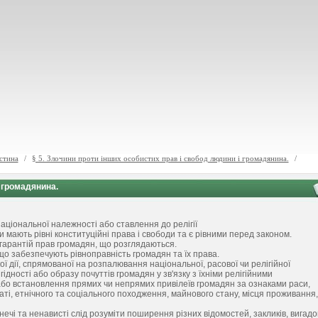
стина
/
§ 5. Злочини проти інших особистих прав і свобод людини і громадянина.
/
і громадянина.
аціональної належності або ставлення до релігії
ни мають рівні конституційні права і свободи та є рівними перед законом.
 гарантій прав громадян, що розглядаються.
 що забезпечують рівноправність громадян та їх права.
ї дії, спрямованої на розпалювання національної, расової чи релігійної
ідності або образу почуттів громадян у зв'язку з їхніми релігійними
бо встановлення прямих чи непрямих привілеїв громадян за ознаками раси,
таті, етнічного та соціального походження, майнового стану, місця проживання,
ечі та ненависті слід розуміти поширення різних відомостей, закликів, вигадо