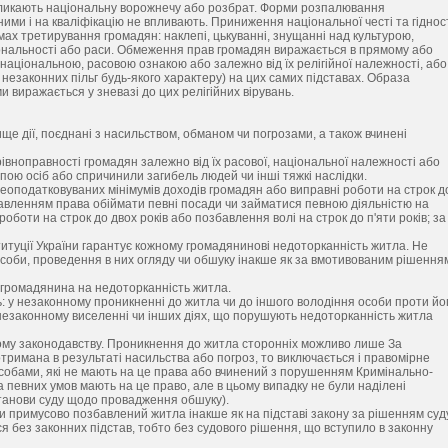
икликають національну ворожнечу або розбрат. Форми розпалювання
зними і на кваліфікацію не впливають. Приниження національної честі та гіднос
ах третирування громадян: наклепі, цькуванні, знущанні над культурою,
аціональності або раси. Обмеження прав громадян виражається в прямому або
 національною, расовою ознакою або залежно від їх релігійної належності, або
 незаконних пільг будь-якого характеру) на цих самих підставах. Образа
и виражається у зневазі до цих релігійних вірувань.
вище дії, поєднані з насильством, обманом чи погрозами, а також вчинені
рівноправності громадян залежно від їх расової, національної належності або
групою осіб або спричинили загибель людей чи інші тяжкі наслідки.
неоподатковуваних мінімумів доходів громадян або виправні роботи на строк д
озбавленням права обіймати певні посади чи займатися певною діяльністю на
 роботи на строк до двох років або позбавлення волі на строк до п'яти років; за 
итуції України гарантує кожному громадянинові недоторканність житла. Не
особи, проведення в них огляду чи обшуку інакше як за вмотивованим рішення
 громадянина на недоторканність житла.
ь: у незаконному проникненні до житла чи до іншого володіння особи проти йо
в незаконному виселенні чи інших діях, що порушують недоторканність житла
ому законодавству. Проникнення до житла сторонніх можливо лише За
тримана в результаті насильства або погроз, то виключається і правомірне
обами, які не мають на це права або вчинений з порушенням Кримінально-
а певних умов мають на це право, але в цьому випадку не були наділені
танови суду щодо провадження обшуку).
бути примусово позбавлений житла інакше як на підставі закону за рішенням суд
я без законних підстав, тобто без судового рішення, що вступило в законну