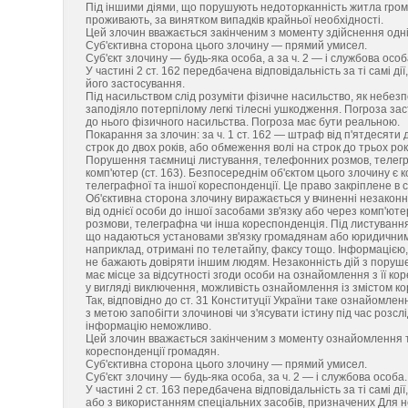
Під іншими діями, що порушують недоторканність житла громад
проживають, за винятком випадків крайньої необхідності.
Цей злочин вважається закінченим з моменту здійснення однієї 
Суб'єктивна сторона цього злочину — прямий умисел.
Суб'єкт злочину — будь-яка особа, а за ч. 2 — і службова особ
У частині 2 ст. 162 передбачена відповідальність за ті самі 
його застосування.
Під насильством слід розуміти фізичне насильство, як небезпеч
заподіяло потерпілому легкі тілесні ушкодження. Погроза за
до нього фізичного насильства. Погроза має бути реальною.
Покарання за злочин: за ч. 1 ст. 162 — штраф від п'ятдесяти
строк до двох років, або обмеження волі на строк до трьох років
Порушення таємниці листування, телефонних розмов, телегра
комп'ютер (ст. 163). Безпосереднім об'єктом цього злочину 
телеграфної та іншої кореспонденції. Це право закріплене в ст
Об'єктивна сторона злочину виражається у вчиненні незаконн
від однієї особи до іншої засобами зв'язку або через комп'ю
розмови, телеграфна чи інша кореспонденція. Під листуванням
що надаються установами зв'язку громадянам або юридичним 
наприклад, отримані по телетайпу, факсу тощо. Інформацією,
не бажають довіряти іншим людям. Незаконність дій з пору
має місце за відсутності згоди особи на ознайомлення з її 
у вигляді виключення, можливість ознайомлення із змістом к
Так, відповідно до ст. 31 Конституції України таке ознайомле
з метою запобігти злочинові чи з'ясувати істину під час роз
інформацію неможливо.
Цей злочин вважається закінченим з моменту ознайомлення т
кореспонденції громадян.
Суб'єктивна сторона цього злочину — прямий умисел.
Суб'єкт злочину — будь-яка особа, за ч. 2 — і службова особа.
У частині 2 ст. 163 передбачена відповідальність за ті самі д
або з використанням спеціальних засобів, призначених Для н