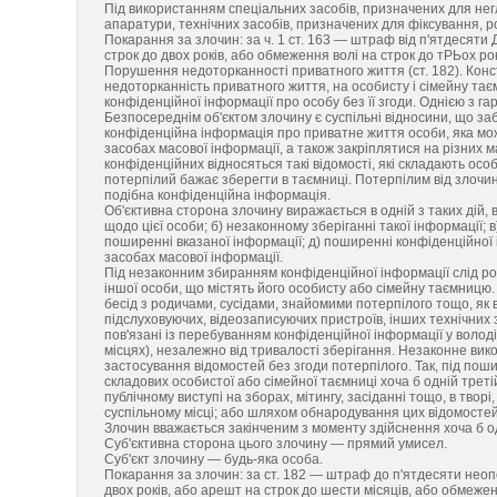
Під використанням спеціальних засобів, призначених для негл
апаратури, технічних засобів, призначених для фіксування, р
Покарання за злочин: за ч. 1 ст. 163 — штраф від п'ятдесяти
строк до двох років, або обмеження волі на строк до тРЬох рокі
Порушення недоторканності приватного життя (ст. 182). Конс
недоторканність приватного життя, на особисту і сімейну та
конфіденційної інформації про особу без її згоди. Однією з га
Безпосереднім об'єктом злочину є суспільні відносини, що 
конфіденційна інформація про приватне життя особи, яка може
засобах масової інформації, а також закріплятися на різних м
конфіденційних відносяться такі відомості, які складають особ
потерпілий бажає зберегти в таємниці. Потерпілим від злочи
подібна конфіденційна інформація.
Об'єктивна сторона злочину виражається в одній з таких дій,
щодо цієї особи; б) незаконному зберіганні такої інформації;
поширенні вказаної інформації; д) поширенні конфіденційної і
засобах масової інформації.
Під незаконним збиранням конфіденційної інформації слід ро
іншої особи, що містять його особисту або сімейну таємницю.
бесід з родичами, сусідами, знайомими потерпілого тощо, як 
підслуховуючих, відеозаписуючих пристроїв, інших технічних з
пов'язані із перебуванням конфіденційної інформації у володін
місцях), незалежно від тривалості зберігання. Незаконне ви
застосування відомостей без згоди потерпілого. Так, під по
складових особистої або сімейної таємниці хоча б одній треті
публічному виступі на зборах, мітингу, засіданні тощо, в творі
суспільному місці; або шляхом обнародування цих відомостей
Злочин вважається закінченим з моменту здійснення хоча б одн
Суб'єктивна сторона цього злочину — прямий умисел.
Суб'єкт злочину — будь-яка особа.
Покарання за злочин: за ст. 182 — штраф до п'ятдесяти неоп
двох років, або арешт на строк до шести місяців, або обмеженн