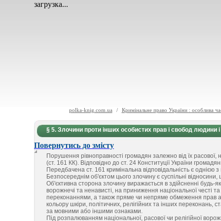
загрузка...
polka-knig.com.ua
/
Кримінальне право України : особлива ча
§ 5. Злочини проти інших особистих прав і свобод людини 
Повернутись до змісту
Порушення рівноправності громадян залежно від їх расової, н
(ст. 161 КК). Відповідно до ст. 24 Конституції України громадя
Передбачена ст. 161 кримінальна відповідальність є однією з
Безпосереднім об'єктом цього злочину є суспільні відносини,
Об'єктивна сторона злочину виражається в здійсненні будь-яко
ворожнечі та ненависті, на приниження національної честі та г
переконаннями, а також пряме чи непряме обмеження прав а
кольору шкіри, політичних, релігійних та інших переконань, с
за мовними або іншими ознаками.
Під розпалюванням національної, расової чи релігійної ворожн