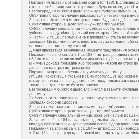
Порушення права на отримання освіти (ст. 183). Відповідно до
охоплює собою можливість отримання будь-якого виду освіти.
Безпосереднім об'єктом цього злочину є суспільні відносини
Об'єктивна сторона злочину виражається в незаконній відмові
Злочин є закінченим з моменту вчинення будь-яких дій, спрям
Суб'єктивна сторона цього злочину — прямий умисел.
Суб'єкт злочину спеціальний — службова особа, яка володіє 
учбового закладу, відповідальний секретар приймальної комісі
У частині 2 ст. 183 передбачена відповідальність за незако
закладах. Це прямий примус внести плату за навчання або ст
навчання в навчальному закладі.
Діяння вважається закінченим з моменту пред'явлення особі 
Покарання за злочин: за ч. 1 ст. 183 — штраф до однієї тися
обіймати певні посади чи займатися певною діяльністю на стро
мінімумів доходів громадян або позбавлення волі на строк до
діяльністю на строк до трьох років.
Порушення права на безоплатну медичну допомогу
(ст. 184). Конституція України в ст. 49 проголошує, що коже
цьому визначається, що у державних і комунальних закладах
таких закладів не може бути скорочена.
Безпосереднім об'єктом цього злочину слід вважати суспільн
допомогу.
З об'єктивної сторони злочин характеризується незаконною 
закладах охорони здоров'я.
Злочин вважається закінченим з моменту пред'явлення незак
Суб'єктивна сторона цього злочину — прямий умисел.
Суб'єкт злочину спеціальний — ним може бути тільки працівн
За частиною 2 ст. 184 настає відповідальність за незаконне 
випадку суб'єктом злочину є службова особа відповідного орга
Покарання за злочин: за ч. 1 ст. 184 — штраф до ста неопода
ч. 2 ст. 184 — штраф до однієї тисячі неоподатковуваних міні