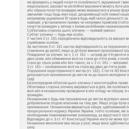
які формують у людей почуття озлобленості, відчуження і в
національної, расової чи релігійної ворожнечі можуть бути рі
або образа почуттів громадян може виражатися в різних форм
звичаями тощо будь-якої нації, дискримінації осіб певної н
непрямому ущемленні ЇХ прав в будь-якій галузі діяльності за
навпаки, у встановленні прямих чи непрямих привілеїв (тобто
почуттів громадян у зв'язку з їхніми релігійними переконанням
Суб'єктивна сторона цього злочину — прямий умисел.
Суб'єкт злочину — будь-яка особа.
У частині 2 ст. 161 передбачена відповідальність за вказані 
службовою особою.
За частиною 3 ст. 161 настає відповідальність за порушення 
ставлення до релігії, якщо ці дії були вчинені організованої 
Покарання за злочин: за ч. 1 ст. 161 — штраф до п'ятдесяти 
двох років, або обмеження волі на строк до п'яти років, з п
строк до трьох років або без такого; за ч. 2 ст. 161 — виправні
З ст. 161— позбавлення волі на строк від двох до п'яти років.
Порушення недоторканності житла (ст. 162). Стаття ЗО Конст
допускається проникнення до житла чи до іншого володіння 
суду.
Безпосереднім об'єктом цього злочину є конституційне право
Об'єктивна сторона злочину виражається в діях, які полягают
волі або в незаконному проведенні в них огляду чи обшуку; 
громадян.
Незаконним є будь-яке проникнення до житла всупереч чинн
добровільною згодою власника на таку дію. Якщо згода була о
проникнення. Незаконним вважається обшук, здійснюваний ос
процесуального кодексу України України, тобто особами, які з
необхідними повноваженнями (наприклад, за відсутності пос
Відповідно до ч. З ст. 47 Конституції України ніхто не може 
Незаконне виселення має місце у разі, якщо воно здійснюєтьс
силу.