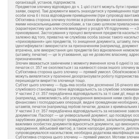
організацій, установ, підприємств.
Предметом злочину відповідно до ч. 1 цієї статті можуть бути і прив
заяви, скарги). Такі документи мають знаходитися у приміщеннях підп
особи хоча б і поза відповідним приміщенням (при супроводі вантажів
Об'єктивна сторона злочину полягає в різних формах незаконного ви
якими ненасильницькими способами, а так само шляхом привласнен
(характеристику цих злочинів викладено у розділі VII підручника — «
приховуванні. Застосування у процесі вилучення предметів насильств
залежно від того, приватна чи службова особа зазнає такого насиль
«приховування» цих предметів, то знищення документа, штампу, печ
ідентифікувати і використати за призначенням (наприклад, документ 
втрачена, але використання цих предметів без відновлення неможлив
(штампу, печатки) — це їх утаювання, що не дозволяє власнику, адр
призначенням.
Злочин вважається закінченим з моменту вчинення хоча б однієї із з
печаток ст. 357 не охоплюється і за наявності ознак іншого злочину ви
Суб'єктивна сторона цього злочину — прямий умисел. Обов'язковою її 
можуть виявлятися у прагненні дезорганізувати роботу підприємства,
перешкодити викриттю злочинця тощо.
Суб'єкт цього злочину — будь-яка особа при досягненні 16-річного в
службового становища тягне відповідальність за службове зловживанн
У частині 2 ст. 357 передбачена відповідальність за ті самі дії, якщ
(наприклад, неможливість або ускладнення виконання ними своїх фун
фінансових і господарських операцій, видачі громадянам необхідних
штампів, печаток (наприклад гербові печатки, докази з кримінальних і
У частині 3 ст. 357 передбачена відповідальність за незаконне зав
документом. Паспорт — це універсальний документ, що посвідчує особ
зарубіжних держав (паспорт громадянина України, загальногромадян
важливих особистих документів відносяться документи, що виконують
народження, військовий квиток), а також нагородні документи, дипло
супроводжувалося насильством, необхідна додаткова кваліфікація за
Суб'єктивна сторона цього злочину — прямий умисел. Мотиви злочину