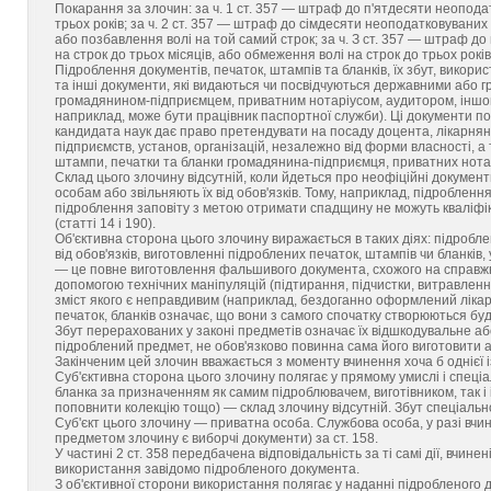
Покарання за злочин: за ч. 1 ст. 357 — штраф до п'ятдесяти неопода
трьох років; за ч. 2 ст. 357 — штраф до сімдесяти неоподатковуваних
або позбавлення волі на той самий строк; за ч. З ст. 357 — штраф д
на строк до трьох місяців, або обмеження волі на строк до трьох років
Підроблення документів, печаток, штампів та бланків, їх збут, викори
та інші документи, які видаються чи посвідчуються державними або 
громадянином-підприємцем, приватним нотаріусом, аудитором, іншою 
наприклад, може бути працівник паспортної служби). Ці документи по
кандидата наук дає право претендувати на посаду доцента, лікарняни
підприємств, установ, організацій, незалежно від форми власності, а 
штампи, печатки та бланки громадянина-підприємця, приватних нотарі
Склад цього злочину відсутній, коли йдеться про неофіційні докумен
особам або звільняють їх від обов'язків. Тому, наприклад, підроблен
підроблення заповіту з метою отримати спадщину не можуть кваліфік
(статті 14 і 190).
Об'єктивна сторона цього злочину виражається в таких діях: підробле
від обов'язків, виготовленні підроблених печаток, штампів чи бланків,
— це повне виготовлення фальшивого документа, схожого на справжні
допомогою технічних маніпуляцій (підтирання, підчистки, витравленн
зміст якого є неправдивим (наприклад, бездоганно оформлений лікар
печаток, бланків означає, що вони з самого спочатку створюються бу
Збут перерахованих у законі предметів означає їх відшкодувальне аб
підроблений предмет, не обов'язково повинна сама його виготовити 
Закінченим цей злочин вважається з моменту вчинення хоча б однієї і
Суб'єктивна сторона цього злочину полягає у прямому умислі і спеці
бланка за призначенням як самим підроблювачем, виготівником, так 
поповнити колекцію тощо) — склад злочину відсутній. Збут спеціальн
Суб'єкт цього злочину — приватна особа. Службова особа, у разі вчин
предметом злочину є виборчі документи) за ст. 158.
У частині 2 ст. 358 передбачена відповідальність за ті самі дії, вчин
використання завідомо підробленого документа.
З об'єктивної сторони використання полягає у наданні підробленого 