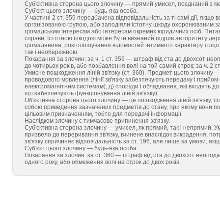
Суб'єктивна сторона цього злочину — прямий умисел, поєднаний з м
Суб'єкт цього злочину — будь-яка особа.
У частині 2 ст. 359 передбачена відповідальність за ті самі дії, якщ
організованою групою, або заподіяли істотну шкоду охоронюваним з
громадським інтересам або інтересам окремих юридичних осіб. Питан
справи. Істотною шкодою може бути визнаний підрив авторитету держа
громадянина, розголошування відомостей інтимного характеру тощо. 
так і необережною.
Покарання за злочин: за ч. 1 ст. 359 — штраф від ста до двохсот не
до чотирьох років, або позбавлення волі на той самий строк; за ч. 2 с
Умисне пошкодження ліній зв'язку (ст. 360). Предмет цього злочину — лі
проводового мовлення (лінії зв'язку забезпечують передачу і прийом с
електромагнітним системам), д) споруди і обладнання, які входять до ск
що забезпечують функціонування ліній зв'язку).
Об'єктивна сторона цього злочину — це пошкодження ліній зв'язку, с
собою приведення зазначених предметів до стану, при якому вони по
цільовим призначенням, тобто для передачі інформації.
Наслідком злочину є тимчасове припинення зв'язку.
Суб'єктивна сторона злочину — умисел, як прямий, так і непрямий. У
призвело до переривання зв'язку, вчинене внаслідок викрадення, пот
зв'язку спричиняє відповідальність за ст. 196, але лише за умови, я
Суб'єкт цього злочину — будь-яка особа.
Покарання за злочин: за ст. 360 — штраф від ста до двохсот неопода
одного року, або обмеження волі на строк до двох років.