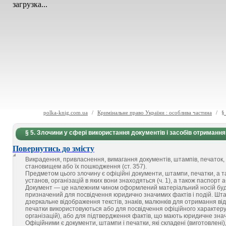
загрузка...
polka-knig.com.ua
/
Кримінальне право України : особлива частина
/
§
§ 5. Злочини у сфері використання документів і засобів отримання
Повернутись до змісту
Викрадення, привласнення, вимагання документів, штампів, печато
становищем або їх пошкодження (ст. 357).
Предметом цього злочину є офіційні документи, штампи, печатки, а т
установ, організацій в яких вони знаходяться (ч. 1), а також паспорт
Документ — це належним чином оформлений матеріальний носій будь-яки
призначений для посвідчення юридично значимих фактів і подій. Штам
дзеркальне відображення текстів, знаків, малюнків для отримання відби
печатки використовуються або для посвідчення офіційного характеру 
організацій), або для підтвердження фактів, що мають юридичне зна
Офіційними є документи, штампи і печатки, які складені (виготовлені