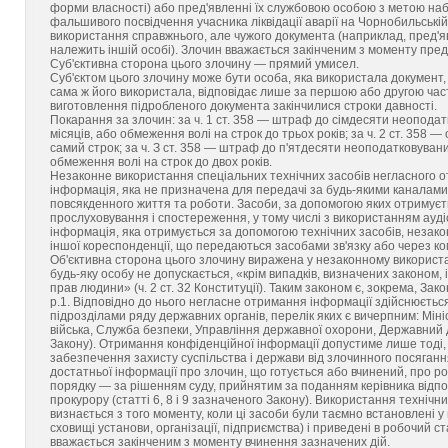
форми власності) або пред'явленні їх службовою особою з метою набу
фальшивого посвідчення учасника ліквідації аварії на Чорнобильській 
використання справжнього, але чужого документа (наприклад, пред'я
належить іншій особі). Злочин вважається закінченим з моменту пре
Суб'єктивна сторона цього злочину — прямий умисел.
Суб'єктом цього злочину може бути особа, яка використала документ,
сама ж його використала, відповідає лише за першою або другою части
виготовлення підробленого документа закінчилися строки давності.
Покарання за злочин: за ч. 1 ст. 358 — штраф до сімдесяти неоподат
місяців, або обмеження волі на строк до трьох років; за ч. 2 ст. 358 
самий строк; за ч. З ст. 358 — штраф до п'ятдесяти неоподатковувани
обмеження волі на строк до двох років.
Незаконне використання спеціальних технічних засобів негласного о
інформація, яка не призначена для передачі за будь-якими каналами 
повсякденного життя та роботи. Засоби, за допомогою яких отримуєт
прослуховування і спостереження, у тому числі з використанням аудіо
інформація, яка отримується за допомогою технічних засобів, незак
іншої кореспонденції, що передаються засобами зв'язку або через комп
Об'єктивна сторона цього злочину виражена у незаконному використа
будь-яку особу не допускається, «крім випадків, визначених законом,
прав людини» (ч. 2 ст. 32 Конституції). Таким законом є, зокрема, За
р.1. Відповідно до нього негласне отримання інформації здійснюєть
підрозділами ряду державних органів, перелік яких є вичерпним: Мін
війська, Служба безпеки, Управління державної охорони, Державний 
Закону). Отримання конфіденційної інформації допустиме лише тоді
забезпечення захисту суспільства і держави від злочинного посягання
достатньої інформації про злочин, що готується або вчинений, про ро
порядку — за рішенням суду, прийнятим за поданням керівника відпо
прокурору (статті 6, 8 і 9 зазначеного Закону). Використання техніч
визнається з того моменту, коли ці засоби були таємно встановлені у
сховищі установи, організації, підприємства) і приведені в робочий 
вважається закінченим з моменту вчинення зазначених дій.