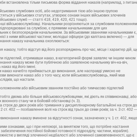
ужби встановлена тільки письмова форма віддання наказів (наприклад, з питан
ійськових службових осіб, або недотримання тією або іншою групою
стяться у військових статутах, утворює ознаки інших військових злочинів
йськових служб — статті 418, 419, 420, 421 тощо).
 інші військовослужбовці. Начальники розрізняються за службовим положенням 
 підпорядковані за службою, є прямими начальниками для цих
льник є безпосереднім начальником. За військовими званнями начальниками є,
ієї з ними військової частини; молодші офіцери (до капітана включно) — для
конання наказу начальника охоплюються:
 наказу, тобто відступ від його розпоряджень про час, місце і характер дій, щ
ли підлеглий, отримавши наказ, в категоричній формі заявляє чи іншим чином
конання наказу може бути публічною або заявленою начальнику віч-на-віч,
аказ від його імені.
м наказ начебто приймається до виконання, але насправді умисно не
ви виконати наказ або з того часу, коли військовослужбовець, який мав
слідків, що настали.
 положенням або військовим званням постійно або тимчасово підлеглий
тобто двома або більше військовослужбовцями, які діють як співвиконавці, або
 воєнного стану чи в бойовій обстановці (ч. 3).
а строк до двох років або тримання у дисциплінарному батальйоні на строк до
 2 ст. 402 — позбавлення волі на строк від трьох до семи років; за ч. З ст. 402 
виконання наказу вчинене за відсутності ознак, зазначених у ч. 1 ст. 402, якщ
ими ознаками, що і при непокорі, за винятком того, що потрібне настання
 забезпечення постійної бойової готовності підрозділу, частини, корабля).
жністю у вигляді злочинної недбалості або злочинної самовпевненості, що є