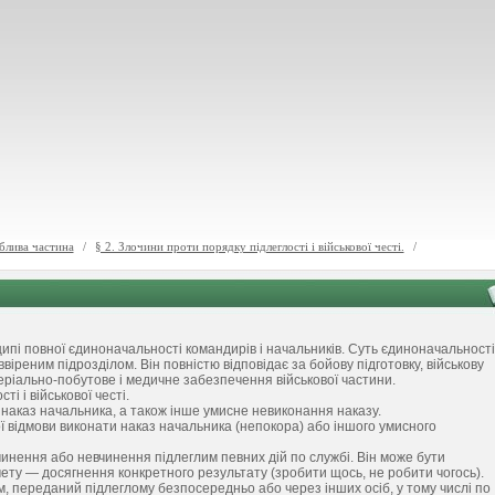
блива частина
/
§ 2. Злочини проти порядку підлеглості і військової честі.
/
ипі повної єдиноначальності командирів і начальників. Суть єдиноначальності
віреним підрозділом. Він повністю відповідає за бойову підготовку, військову
теріально-побутове і медичне забезпечення військової частини.
і і військової честі.
 наказ начальника, а також інше умисне невиконання наказу.
ї відмови виконати наказ начальника (непокора) або іншого умисного
инення або невчинення підлеглим певних дій по службі. Він може бути
мету — досягнення конкретного результату (зробити щось, не робити чогось).
, переданий підлеглому безпосередньо або через інших осіб, у тому числі по