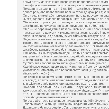
результатом легковажного розрахунку, неправильного розумін
Кваліфікуючою ознакою цього злочину є його вчинення в умовах
Покарання за злочин: за ч. 1 ст. 403 — службове обмеження н
одного року, або позбавлення волі на строк до двох років; за ч
Опір начальникові або примушування його до порушення службо
життя, здоров'я, тілесна недоторканність зазначених осіб, 
Об'єктивна сторона цього злочину полягає в опорі начальникові
служби, або примушування їх до порушення цих обов'язків.
Опір — це перешкоджання начальникові або іншій особі викону
намагається не допустити виконання начальником або іншою о
ситуації відповідно до закону, вимог військових статутів або н
Під примушуванням розуміються дії, спрямовані на те, щоб пр
тобто вчинити незаконні дії в інтересах того, хто примушує,
конкретної незаконної вимоги до зазначених осіб. Фізичне аб
службовою діяльністю, але без наявності конкретних вимог мо
Інші особи, які виконують покладені на них обов'язки з військ
внутрішньої та інших спеціальних служб, або виконують статут
Злочин вважається закінченим з моменту опору або примушув
Суб'єктивна сторона цього злочину — тільки прямий умисел.
Кваліфікуючі ознаки цього злочину: вчинення його групою осіб а
умовах воєнного стану чи в бойовій обстановці (ч. 3); пов'яза
військової служби (ч. 4).
Під зброєю слід розуміти предмети, спеціально призначені дл
ніж тощо), а також інша вогнепальна або холодна зброя як за
для фізичного або психічного насильства над потерпілим.
Покарання за злочин: за ч. 1 ст. 404 — службове обмеження н
двох років, або позбавлення волі на строк від двох до п'яти рок
ст. 404 — позбавлення волі на строк від трьох до дванадцяти р
років або довічне позбавлення волі.
Погроза або насильство щодо начальника (ст. 405). Злочин п
начальникові або знищенням чи пошкодженням його майна у зв'
Додатковим безпосереднім об'єктом цього злочину виступає о