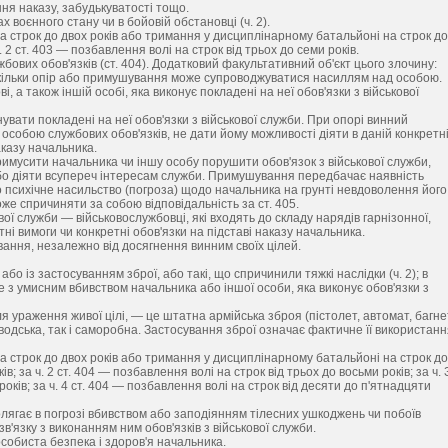
ня наказу, забудькуватості тощо.
 воєнного стану чи в бойовій обстановці (ч. 2).
а строк до двох років або тримання у дисциплінарному батальйоні на строк до
. 2 ст. 403 — позбавлення волі на строк від трьох до семи років.
вих обов'язків (ст. 404). Додатковий факультативний об'єкт цього злочину:
оскільки опір або примушування може супроводжуватися насиллям над особою.
, а також іншій особі, яка виконує покладені на неї обов'язки з військової
вати покладені на неї обов'язки з військової служби. При опорі винний
собою службових обов'язків, не дати йому можливості діяти в даній конкретн
аказу начальника.
имусити начальника чи іншу особу порушити обов'язок з військової служби,
 або діяти всупереч інтересам служби. Примушування передбачає наявність
о психічне насильство (погроза) щодо начальника на грунті невдоволення його
же спричиняти за собою відповідальність за ст. 405.
ової служби — військовослужбовці, які входять до складу нарядів гарнізонної,
ні вимоги чи конкретні обов'язки на підставі наказу начальника.
ання, незалежно від досягнення винним своїх цілей.
бо із застосуванням зброї, або такі, що спричинили тяжкі наслідки (ч. 2); в
не з умисним вбивством начальника або іншої особи, яка виконує обов'язки з
я ураження живої цілі, — це штатна армійська зброя (пістолет, автомат, багне
водська, так і саморобна. Застосування зброї означає фактичне її використан
а строк до двох років або тримання у дисциплінарному батальйоні на строк до
ів; за ч. 2 ст. 404 — позбавлення волі на строк від трьох до восьми років; за ч. 
оків; за ч. 4 ст. 404 — позбавлення волі на строк від десяти до п'ятнадцяти
олягає в погрозі вбивством або заподіянням тілесних ушкоджень чи побоїв
язку з виконанням ним обов'язків з військової служби.
собиста безпека і здоров'я начальника.