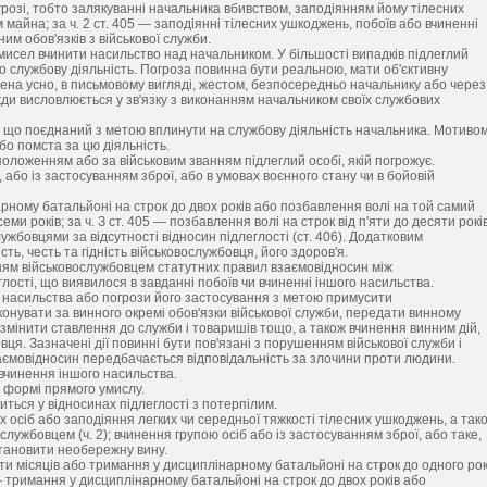
погрозі, тобто залякуванні начальника вбивством, заподіянням йому тілесних
йна; за ч. 2 ст. 405 — заподіянні тілесних ушкоджень, побоїв або вчиненні
им обов'язків з військової служби.
мисел вчинити насильство над начальником. У більшості випадків підлеглий
 службову діяльність. Погроза повинна бути реальною, мати об'єктивну
ена усно, в письмовому вигляді, жестом, безпосередньо начальнику або через
жди висловлюється у зв'язку з виконанням начальником своїх службових
, що поєднаний з метою вплинути на службову діяльність начальника. Мотиво
о помста за цю діяльність.
оложенням або за військовим званням підлеглий особі, якій погрожує.
 або із застосуванням зброї, або в умовах воєнного стану чи в бойовій
арному батальйоні на строк до двох років або позбавлення волі на той самий
семи років; за ч. З ст. 405 — позбавлення волі на строк від п'яти до десяти років
бовцями за відсутності відносин підлеглості (ст. 406). Додатковим
ть, честь та гідність військовослужбовця, його здоров'я.
ням військовослужбовцем статутних правил взаємовідносин між
лості, що виявилося в завданні побоїв чи вчиненні іншого насильства.
о насильства або погрози його застосування з метою примусити
онувати за винного окремі обов'язки військової служби, передати винному
змінити ставлення до служби і товаришів тощо, а також вчинення винним дій,
ця. Зазначені дії повинні бути пов'язані з порушенням військової служби і
 взаємовідносин передбачається відповідальність за злочини проти людини.
вчинення іншого насильства.
 формі прямого умислу.
иться у відносинах підлеглості з потерпілим.
х осіб або заподіяння легких чи середньої тяжкості тілесних ушкоджень, а так
лужбовцем (ч. 2); вчинення групою осіб або із застосуванням зброї, або таке,
встановити необережну вину.
сти місяців або тримання у дисциплінарному батальйоні на строк до одного рок
6 — тримання у дисциплінарному батальйоні на строк до двох років або