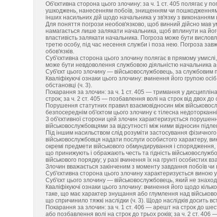
Об'єктивна сторона цього злочину: за ч. 1 ст. 405 полягає у 
ушкоджень, нанесенням побоїв, знищенням чи пошкодженням ма
інших насильних дій щодо начальника у зв'язку з виконанням н
Для поняття погрози необов'язково, щоб винний дійсно мав у
намагається лише залякати начальника, щоб вплинути на його
властивість залякати начальника. Погроза може бути висловл
третю особу, під час несення служби і поза нею. Погроза зав
обов'язків.
Суб'єктивна сторона цього злочину полягає в прямому умислі
може бути невдоволення службовою діяльністю начальника аб
Суб'єкт цього злочину — військовослужбовець, за службовим п
Кваліфікуючі ознаки цього злочину: вчинення його групою осіб,
обстановці (ч. 3).
Покарання за злочин: за ч. 1 ст. 405 — тримання у дисциплін
строк; за ч. 2 ст. 405 — позбавлення волі на строк від двох до 
Порушення статутних правил взаємовідносин між військовослуж
безпосереднім об'єктом цього злочину є тілесна недоторканніс
З об'єктивної сторони цей злочин характеризується порушен
військовослужбовцями за відсутності між ними відносин підлег
Під іншим насильством слід розуміти застосування фізичног
військовослужбовця надати послуги особистого характеру, вик
окремі предмети військового обмундирування і спорядження, 
що принижують і ображають честь та гідність військовослужбов
військового порядку; у разі вчинення їх на грунті особистих
Злочин вважається закінченим з моменту завдання побоїв чи 
Суб'єктивна сторона цього злочину характеризується виною у
Суб'єкт цього злочину — військовослужбовець, який не знаход
Кваліфікуючі ознаки цього злочину: вчинення його щодо кілько
таке, що має характер знущання або глумлення над військовос
що спричинило тяжкі наслідки (ч. 3). Щодо наслідків досить 
Покарання за злочин: за ч. 1 ст. 406 — арешт на строк до ше
або позбавлення волі на строк до трьох років; за ч. 2 ст. 40