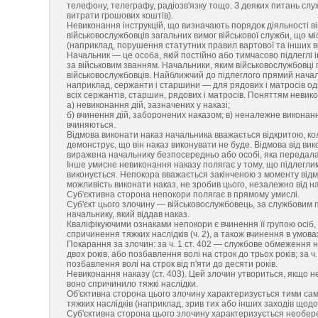
телефону, телеграфу, радіозв'язку тощо. З деяких питань сл
витрати грошових коштів).
Невиконання інструкцій, що визначають порядок діяльності в
військовослужбовців загальних вимог військової служби, що мі
(наприклад, порушення статутних правил вартової та інших ві
Начальник — це особа, якій постійно або тимчасово підлеглі
за військовим званням. Начальники, яким військовослужбовці
військовослужбовців. Найближчий до підлеглого прямий нача
наприклад, сержанти і старшини — для рядових і матросів одн
всіх сержантів, старшин, рядових і матросів. Поняттям неви
а) невиконання дій, зазначених у наказі;
б) вчинення дій, заборонених наказом; в) неналежне виконання
вчиняються.
Відмова виконати наказ начальника вважається відкритою, ко
демонструє, що він наказ виконувати не буде. Відмова від ви
виражена начальнику безпосередньо або особі, яка передала н
Інше умисне невиконання наказу полягає у тому, що підлегли
виконується. Непокора вважається закінченою з моменту відмо
можливість виконати наказ, не зробив цього, незалежно від на
Суб'єктивна сторона непокори полягає в прямому умислі.
Суб'єкт цього злочину — військовослужбовець, за службовим
начальнику, який віддав наказ.
Кваліфікуючими ознаками непокори є вчинення її групою осіб, 
спричинення тяжких наслідків (ч. 2), а також вчинення в умовах
Покарання за злочин: за ч. 1 ст. 402 — службове обмеження н
двох років, або позбавлення волі на строк до трьох років; за ч.
позбавлення волі на строк від п'яти до десяти років.
Невиконання наказу (ст. 403). Цей злочин утвориться, якщо не
воно спричинило тяжкі наслідки.
Об'єктивна сторона цього злочину характеризується тими сам
тяжких наслідків (наприклад, зрив тих або інших заходів щодо
Суб'єктивна сторона цього злочину характеризується необере