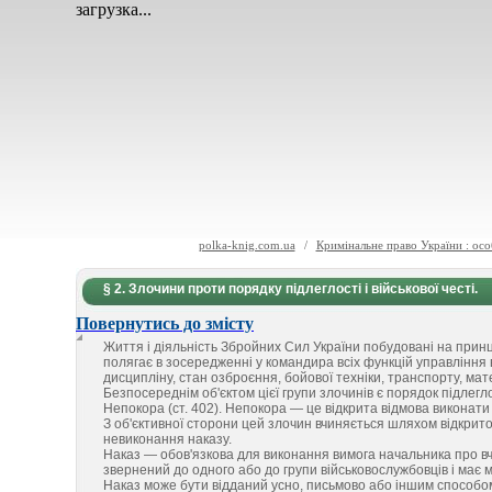
загрузка...
polka-knig.com.ua
/
Кримінальне право України : осо
§ 2. Злочини проти порядку підлеглості і військової честі.
Повернутись до змісту
Життя і діяльність Збройних Сил України побудовані на принц
полягає в зосередженні у командира всіх функцій управління в
дисципліну, стан озброєння, бойової техніки, транспорту, ма
Безпосереднім об'єктом цієї групи злочинів є порядок підлеглост
Непокора (ст. 402). Непокора — це відкрита відмова виконати
З об'єктивної сторони цей злочин вчиняється шляхом відкрито
невиконання наказу.
Наказ — обов'язкова для виконання вимога начальника про вч
звернений до одного або до групи військовослужбовців і має 
Наказ може бути відданий усно, письмово або іншим способом