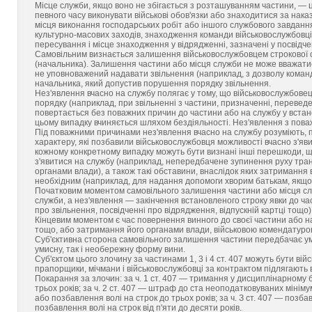
Місце служби, якщо воно не збігається з розташуванням частини, — ц
певного часу виконувати військові обов'язки або знаходитися за на
місця виконання господарських робіт або іншого службового завдан
культурно-масових заходів, знаходження команди військовослужбовц
пересування і місце знаходження у відрядженні, зазначені у посвідч
Самовільним визнається залишення військовослужбовцем строкової 
(начальника). Залишення частини або місця служби не може вважатис
не уповноважений надавати звільнення (наприклад, з дозволу команди
начальника, який допустив порушення порядку звільнення.
Нез'явлення вчасно на службу полягає у тому, що військовослужбов
порядку (наприклад, при звільненні з частини, призначенні, переведен
повертається без поважних причин до частини або на службу у встано
цьому випадку вчиняється шляхом бездіяльності. Нез'явлення з пова
Під поважними причинами нез'явлення вчасно на службу розуміють, п
характеру, які позбавили військовослужбовця можливості вчасно з'яв
кожному конкретному випадку можуть бути визнані інші перешкоди, щ
з'явитися на службу (наприклад, непередбачене зупинення руху тра
органами влади), а також такі обставини, внаслідок яких затримання
необхідним (наприклад, для надання допомоги хворим батькам, якщо
Початковим моментом самовільного залишення частини або місця сл
служби, а нез'явлення — закінчення встановленого строку явки до ча
про звільнення, посвідченні про відрядження, відпускній картці тощо)
Кінцевим моментом є час повернення винного до своєї частини або на
тощо, або затримання його органами влади, військовою комендатурою
Суб'єктивна сторона самовільного залишення частини передбачає ум
умисну, так і необережну форму вини.
Суб'єктом цього злочину за частинами 1, 3 і 4 ст. 407 можуть бути ві
прапорщики, мічмани і військовослужбовці за контрактом підлягають ві
Покарання за злочин: за ч. 1 ст. 407 — тримання у дисциплінарному б
трьох років; за ч. 2 ст. 407 — штраф до ста неоподатковуваних мінім
або позбавлення волі на строк до трьох років; за ч. З ст. 407 — позбавл
позбавлення волі на строк від п'яти до десяти років.