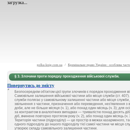
загрузка...
polka-knig.com.ua
/
Кримінальне право України : особлива част
§ 3. Злочини проти порядку проходження військової служби.
Повернутись до змісту
Безпосереднім об'єктом цієї групи злочинів є порядок проходження ві
Самовільне залишення військової частини або місця служби (ст. 407).
служби полягає у самовільному залишенні частини або місця служби, 
звільнення з частини, призначення або переведення, нез'явлення з в
доби, але не більше місяця (ч. 1), або понад один місяць (ч. 3); для 
за контрактом в аналогічних випадках — тривалістю понад десять діб,
діб, вчинене повторно протягом року (ч. 2), або понад один місяць (ч. 3
Територія частини (підрозділу) — це простір в межах казарменого, та
одного підрозділу до іншого підрозділу тієї самої частини чи місця
утворює складу самовільного залишення частини.