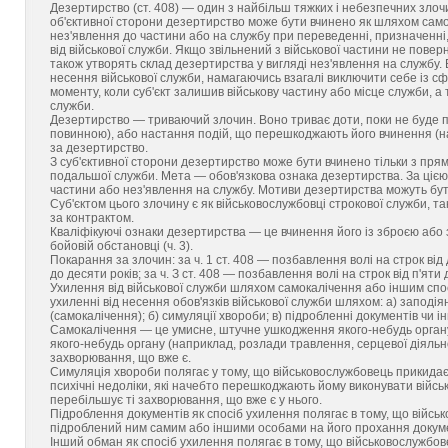
Дезертирство (ст. 408) — один з найбільш тяжких і небезпечних злоч
об'єктивної сторони дезертирство може бути вчинено як шляхом само
нез'явлення до частини або на службу при переведенні, призначенні,
від військової служби. Якщо звільнений з військової частини не поверн
також утворять склад дезертирства у вигляді нез'явлення на службу
несення військової служби, намагаючись взагалі виключити себе із с
моменту, коли суб'єкт залишив військову частину або місце служби, а 
служби.
Дезертирство — триваючий злочин. Воно триває доти, поки не буде пр
повинною), або настання подій, що перешкоджають його вчинення (н
за дезертирство.
З суб'єктивної сторони дезертирство може бути вчинено тільки з пр
подальшої служби. Мета — обов'язкова ознака дезертирства. За цією
частини або нез'явлення на службу. Мотиви дезертирства можуть бути
Суб'єктом цього злочину є як військовослужбовці строкової служби, та
за контрактом.
Кваліфікуючі ознаки дезертирства — це вчинення його із зброєю або з
бойовій обстановці (ч. 3).
Покарання за злочин: за ч. 1 ст. 408 — позбавлення волі на строк від д
до десяти років; за ч. З ст. 408 — позбавлення волі на строк від п'яти
Ухилення від військової служби шляхом самокалічення або іншим спос
ухиленні від несення обов'язків військової служби шляхом: а) запод
(самокалічення); б) симуляції хвороби; в) підробленні документів чи ін
Самокалічення — це умисне, штучне ушкодження якого-небудь органу 
якого-небудь органу (наприклад, розлади травлення, серцевої діяль
захворювання, що вже є.
Симуляція хвороби полягає у тому, що військовослужбовець прикидаєт
психічні недоліки, які начебто перешкоджають йому виконувати військ
перебільшує ті захворювання, що вже є у нього.
Підроблення документів як спосіб ухилення полягає в тому, що війс
підроблений ним самим або іншими особами на його прохання докумен
Інший обман як спосіб ухилення полягає в тому, що військовослужбов