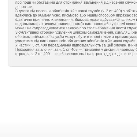
про події чи обставини для отримання звільнення від несення служби
доповісти.
Відмова від несення обов'язків військової служби (ч. 2 ст. 409) з об'є
вдаючись до обману, усно, письмово або іншим способом виражає своє
фактично припиняє їх виконання. Відмова може відбуватися шляхом в
подальшим фактичним припиненням їх виконання або у формі явного,
може і не супроводжуватися заявою про своє небажання нести служб
З суб'єктивної сторони ухилення шляхом самокалічення, симуляції хв
обов'язків військової служби можуть бути вчинені тільки з прямим у
ухилитися від виконання всіх або деяких обов'язків військової служби.
У частині 3 ст. 409 передбачена відповідальність за цей злочин, вчин
Покарання за злочин: за ч. 1 ст. 409 — тримання у дисциплінарному 
строк; за ч. 2 ст. 409 — позбавлення волі на строк від двох до п'яти ро