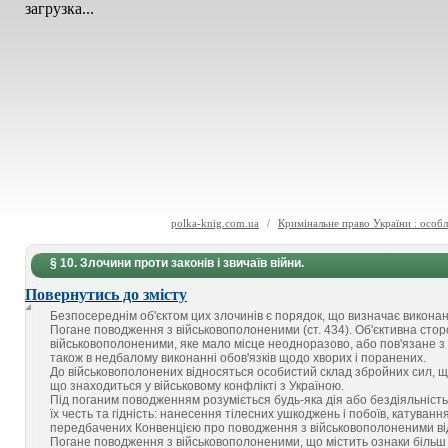
загрузка...
polka-knig.com.ua
/
Кримінальне право України : особ
§ 10. Злочини проти законів і звичаїв війни.
Повернутись до змісту
Безпосереднім об'єктом цих злочинів є порядок, що визначає викона
Погане поводження з військовополоненими (ст. 434). Об'єктивна сто
військовополоненими, яке мало місце неодноразово, або пов'язане з
також в недбалому виконанні обов'язків щодо хворих і поранених.
До військовополонених відносяться особистий склад збройних сил, що 
що знаходиться у військовому конфлікті з Україною.
Під поганим поводженням розуміється будь-яка дія або бездіяльніст
їх честь та гідність: нанесення тілесних ушкоджень і побоїв, катуван
передбачених Конвенцією про поводження з військовополоненими від
Погане поводження з військовополоненими, що містить ознаки більш 