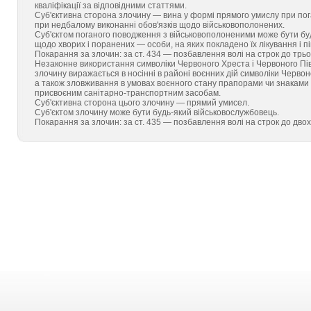
кваліфікації за відповідними статтями.
Суб'єктивна сторона злочину — вина у формі прямого умислу при по
при недбалому виконанні обов'язків щодо військовополонених.
Суб'єктом поганого поводження з військовополоненими може бути буд
щодо хворих і поранених — особи, на яких покладено їх лікування і п
Покарання за злочин: за ст. 434 — позбавлення волі на строк до трьох
Незаконне використання символіки Червоного Хреста і Червоного Півм
злочину виражається в носінні в районі воєнних дій символіки Червон
а також зловживання в умовах воєнного стану прапорами чи знаками
присвоєним санітарно-транспортним засобам.
Суб'єктивна сторона цього злочину — прямий умисел.
Суб'єктом злочину може бути будь-який військовослужбовець.
Покарання за злочин: за ст. 435 — позбавлення волі на строк до двох 