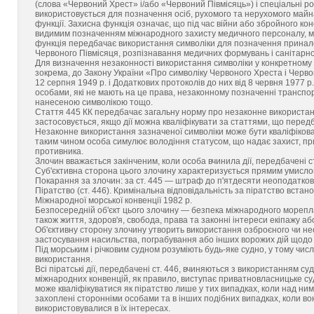
(слова «Червоний Хрест» і/або «Червоний Півмісяць») і спеціальні роз
використовується для позначення осіб, рухомого та нерухомого майна
функції. Захисна функція означає, що під час війни або збройного к
видимим позначенням міжнародного захисту медичного персоналу, м
функція передбачає використання символіки для позначення принале
Червоного Півмісяця, розпізнавання медичних формувань і санітарно
Для визначення незаконності використання символіки у конкретному 
зокрема, до Закону України «Про символіку Червоного Хреста і Червон
12 серпня 1949 р. і Додаткових протоколів до них від 8 червня 1977 
особами, які не мають на це права, незаконному позначенні транспо
нанесеною символікою тощо.
Стаття 445 КК передбачає загальну норму про незаконне використанн
застосовується, якщо дії можна кваліфікувати за статтями, що передб
Незаконне використання зазначеної символіки може бути кваліфіковане
таким чином особа симулює володіння статусом, що надає захист, при
противника.
Злочин вважається закінченим, коли особа вчинила дії, передбачені ст
Суб'єктивна сторона цього злочину характеризується прямим умислом. 
Покарання за злочин: за ст. 445 — штраф до п'ятдесяти неоподаткову
Піратство (ст. 446). Кримінальна відповідальність за піратство встан
Міжнародної морської конвенції 1982 р.
Безпосередній об'єкт цього злочину — безпека міжнародного морепла
також життя, здоров'я, свобода, права та законні інтереси екіпажу аб
Об'єктивну сторону злочину утворить використання озброєного чи не
застосування насильства, пограбування або інших ворожих дій щодо е
Під морським і річковим судном розуміють будь-яке судно, у тому чис
використання.
Всі піратські дії, передбачені ст. 446, вчиняються з використанням с
міжнародних конвенцій, як правило, виступає приватновласницьке су
може кваліфікуватися як піратство лише у тих випадках, коли над ним
захоплені сторонніми особами та в інших подібних випадках, коли в
використовувалися в їх інтересах.