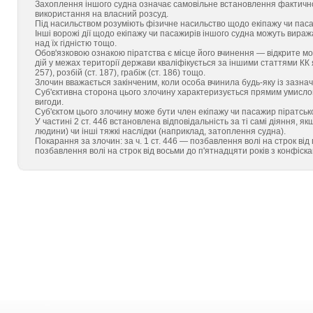
Захоплення іншого судна означає самовільне встановлення фактично
використання на власний розсуд.
Під насильством розуміють фізичне насильство щодо екіпажу чи паса
Інші ворожі дії щодо екіпажу чи пасажирів іншого судна можуть вираж
над їх гідністю тощо.
Обов'язковою ознакою піратства є місце його вчинення — відкрите м
дій у межах території держави кваліфікується за іншими статтями КК я
257), розбій (ст. 187), грабіж (ст. 186) тощо.
Злочин вважається закінченим, коли особа вчинила будь-яку із зазначе
Суб'єктивна сторона цього злочину характеризується прямим умисло
вигоди.
Суб'єктом цього злочину може бути член екіпажу чи пасажир піратськ
У частині 2 ст. 446 встановлена відповідальність за ті самі діяння, 
людини) чи інші тяжкі наслідки (наприклад, затоплення судна).
Покарання за злочин: за ч. 1 ст. 446 — позбавлення волі на строк від 
позбавлення волі на строк від восьми до п'ятнадцяти років з конфіск