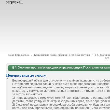
загрузка...
polka-knig.com.ua
/
Кримінальне право України : особлива частина
/
§ 4. Злочини
(ст.
§ 4. Злочини проти міжнародного правопорядку. Посягання на житт
Повернутись до змісту
Безпосередній об'єкт цього злочину — суспільні відносини, які забез
Потерпілим від цього злочину може бути лише представник іноземної
передбачений міжнародним правом, зокрема Конвенцією про запобіга
захистом, у тому числі дипломатичних агентів від 14 грудня 1973 р. 
захистом визнаються:
1) глава держави, у тому числі кожний член колегіального органу, який
держави, глава уряду чи міністр закордонних справ, який перебуває в 
2) будь-який представник чи службова особа держави, чи будь-яка слу
на той час, коли проти нього, його офіційних приміщень, його житло