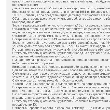
право згідно з міжнародним правом на спеціальний захист від будь-яког
проживають з ним.
Для встановлення кола осіб, які мають міжнародний захист, також маю
Віденська конвенція про дипломатичні зносини 1961 p., Віденська конв
1969 p., Конвенція про представництво держав у їх відносинах з між
Об'єктивну сторону цього злочину утворять вбивство або замах на вб
міжнародний захист.
Злочин вважається закінченим, коли вчинені дії безпосередньо спря
Суб'єктивна сторона цього злочину характеризується умислом і метою
на діяльність держави чи організацій, які вона представляє, або вчи
Суб'єктом цього злочину може бути будь-яка особа, яка досягла 14-річ
Покарання за злочин: за ст. 443 — позбавлення волі на строк від вос
Злочини проти осіб та установ, що мають міжнародний захист (ст. 444)
забезпечують охорону волі і приміщень осіб, які мають міжнародний 
Потерпілими від цього злочину можуть бути особи, які мають міжнаро
Об'єктивну сторону цього злочину утворять: напад на службові або ж
викрадення або позбавлення волі цих осіб.
Під нападом слід розуміти дії, спрямовані на негайне досягнення з
небезпеки його застосування.
Викрадення означає протиправне відкрите або таємне захоплення лю
Цей злочин вважається закінченим, коли особа вчинила будь-яку із заз
Суб'єктивна сторона цього злочину характеризується прямим умислом
захист, або на діяльність держав чи організацій, що вони представля
Суб'єктом цього злочину може бути будь-яка особа.
У частині 2 ст. 444 передбачена відповідальність за погрозу вчинення
Покарання за злочин: за ч. 1 ст. 444 — позбавлення волі на строк від 
років або арешт на строк до трьох місяців, або обмеження волі на стро
Незаконне використання символіки Червоного Хреста і Червоного Півм
використання символіки Червоного Хреста і Червоного Півмісяця.
Об'єктивну сторону цього злочину утворить незаконне використання с
передбачених КК.
Символіка Червоного Хреста і Червоного Півмісяця — це емблеми у виг