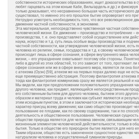
собственности исторических образованиях, ищет доказательства в
любят гарцевать на этом коньке Кабе, Вильгардель и др.) и фиксируя
только доказывает, что несравненно большая часть исторического д
существовал, то именно это его прошлое бытие опровергает его пре
Нетрудно усмотреть необходимость того, что все революционное дви
движении частной собственности, в экономике.
Эта материальная, непосредственно чувственная частная собстве
человеческой жизни. Ее движение – производство и потребление – 
производства, т. е. оно представляет собой осуществление или дейст
наука, искусство и т.д. суть лишь особые виды производства и под
частной собственности, как утверждение человеческой жизни, есть 
человека из религии, семьи, государства и т.д. к своему человеческо
происходит лишь в сфере сознания, в сфере внутреннего мира чело
жизни, – его упразднение охватывает поэтому обе стороны. Понятно
либо в другой из этих областей, то это зависит от того, протекает
сфере сознания или же в сфере внешнего мира, является ли она бо
с атеизма (Оуэн) [59], атеизм же на первых порах далеко еще не есть
еще преимущественно абстракция. Поэтому филантропия атеизма п
тогда как филантропия коммунизма сразу же является реальной и н
Мы видели, как при предположении положительного упразднения час
другого человека; как предмет, являющийся непосредственным проду
его собственным бытием для другого человека, бытием этого другого
образом и материал труда и человек как субъект являются и резуль
этим исходным пунктом, в этом и заключается историческая необхо
характер присущ всему движению; как само общество производит чел
пользование ее плодами, как по своему содержанию, так и по спос
деятельность и общественное пользование. Человеческая сущность 
обществе природа является для человека звеном, связывающим челов
жизненным элементом человеческой действительности; только в общ
бытия. Только в обществе его природное бытие является для него е
Таким образом, общество есть законченное сущностное единство ч
натурализм человека и осуществленный гуманизм природы.