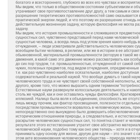
богатого и всестороннего, глубокого во всех его чувствах и восприяти
Мы видим, что только в общественном состоянии субъективизм и об
утрачивают свое противопоставление друг другу, а тем самым и свое
разрешение теоретических противоположностей само оказывается в
практической энергии людей, и что поэтому их разрешение отнюдь н
действительную жизненную задачу, которую философия не могла раз
задачу.
Мы видим, что история промышленности и сложившееся предметное
сущностных сил, чувственно представшей перед нами человеческой пс
сущностью человека, а всегда лишь под углом зрения какого-нибудь 
отчуждения, – люди усматривали действительность человеческих су
всеобщем бытии человека, в религии, или же в истории в ее абстракт
обыкновенной, материальной промышленности (которую в такой же 
движения, в какой само это движение можно рассматривать как особ
до сих пор трудом, т.е. промышленностью, отчужденной от самой се
чужих, полезных предметов, под видом отчуждения, опредмеченные с
т.е. как раз чувственно наиболее осязательная, наиболее доступная
содержательной и реальной наукой. Что вообще думать о такой наук
человеческого труда и не чувствует своей собственной неполноты, ко
другого, кроме того, что можно выразить одним термином "потребно
Естественные науки развернули колоссальную деятельность и нако
столь же чуждой, как и они оставались чужды философии. Кратков
иллюзией. Налицо была воля к объединению, способность же отсут
лишь между прочим, как фактор просвещения, полезности отдельных
посредством промышленности ворвалось в человеческую жизнь, пре
непосредственно оно вынуждено было довершить обесчеловечение
историческим отношением природы, а следовательно, и естествознан
раскрытие человеческих сущностных сил, то понятна станет и челов
результате этого естествознание утратит свое абстрактно материал
человеческой науки, подобно тому как оно уже теперь – хотя и в от
принимать одну основу для жизни, другую для науки – это значит с 
этом акте возникновения человеческого общества – природа являетс