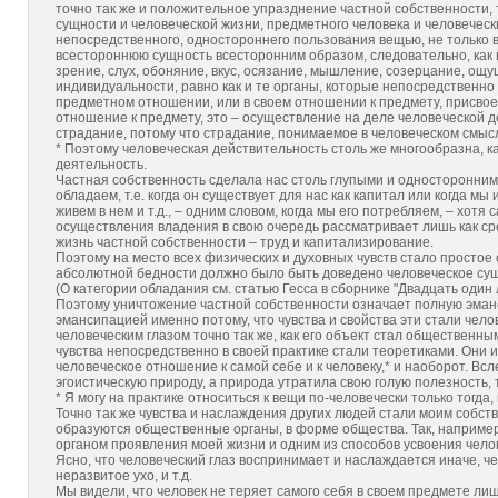
точно так же и положительное упразднение частной собственности, 
сущности и человеческой жизни, предметного человека и человеческ
непосредственного, одностороннего пользования вещью, не только 
всестороннюю сущность всесторонним образом, следовательно, как 
зрение, слух, обоняние, вкус, осязание, мышление, созерцание, ощу
индивидуальности, равно как и те органы, которые непосредственно 
предметном отношении, или в своем отношении к предмету, присвое
отношение к предмету, это – осуществление на деле человеческой д
страдание, потому что страдание, понимаемое в человеческом смыс
* Поэтому человеческая действительность столь же многообразна, 
деятельность.
Частная собственность сделала нас столь глупыми и односторонними
обладаем, т.е. когда он существует для нас как капитал или когда мы
живем в нем и т.д., – одним словом, когда мы его потребляем, – хот
осуществления владения в свою очередь рассматривает лишь как сред
жизнь частной собственности – труд и капитализирование.
Поэтому на место всех физических и духовных чувств стало простое о
абсолютной бедности должно было быть доведено человеческое суще
(О категории обладания см. статью Гесса в сборнике "Двадцать один ли
Поэтому уничтожение частной собственности означает полную эманси
эмансипацией именно потому, что чувства и свойства эти стали челов
человеческим глазом точно так же, как его объект стал общественн
чувства непосредственно в своей практике стали теоретиками. Они 
человеческое отношение к самой себе и к человеку,* и наоборот. Вс
эгоистическую природу, а природа утратила свою голую полезность, 
* Я могу на практике относиться к вещи по-человечески только тогда,
Точно так же чувства и наслаждения других людей стали моим собст
образуются общественные органы, в форме общества. Так, например,
органом проявления моей жизни и одним из способов усвоения чело
Ясно, что человеческий глаз воспринимает и наслаждается иначе, чем
неразвитое ухо, и т.д.
Мы видели, что человек не теряет самого себя в своем предмете лиш