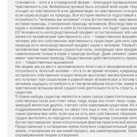
становится – хотя и в отчужденной форме – благодаря промышленно
Чувственность (см. Фейербаха) должна быть основой всей науки. Нау
исходит из чувственности в ее двояком виде: из чувственного сознан
если наука исходит из природы. Вся история является подготовкой к
потребность "человека как человека" стала [естественной, чувстве
истории природы, становления природы человеком. Впоследствии есте
наука о человеке включит в себя естествознание: это будет одна нау
[X] Человек есть непосредственный предмет естествознания; ибо н
является человеческая чувственность (это – тождественное выраже
человек; ибо его собственная чувственность существует для него само
природа есть непосредственный предмет науки о человеке. Первый п
человеческие чувственные сущностью силы, находящие свое предмет
самопознание только в науке о природе вообще. Даже элемент самог
имеет чувственную природу. Общественная действительность природ
это – тождественные выражения.
Мы видим, как на место экономического богатства и экономической 
потребность. Богатый человек – это в то же время человек, нуждающ
котором его собственное осуществление выступает как внутренняя не
его получает при социализме в равной мере человеческое и потому
человека ощущать потребность в том величайшем богатстве, каким я
чувственная вспышка моей сущностной деятельности есть страсть, к
существа.
5) Какое-нибудь существо является в своих глазах самостоятельным л
собственных ногах оно стоит лишь тогда, когда оно стоит лишь тогда
живущий милостью другого, считает себя зависимым существом. Но я
поддержанием моей жизни, но сверх того еще и тем, что он мою жизн
такую причину вне себя, если она не есть мое собственное творени
трудно вытеснить из народного сознания. Народному сознанию непон
бытие противоречит всем осязательным фактам практической жизни
Представление о сотворении земли получило сокрушительный удар со
земли, становление ее как некий процесс, как самопорождение. Gene
опровержением теории сотворения.