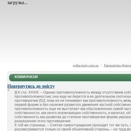
загрузка...
polka-knig.com.ua
/
Економічно-філосо
КОММУНИЗМ
Повернутись до змісту
[I] К стр. XXXIX. – Однако противоположность между отсутствием с
противоположностью; она еще не берется в ее деятельном соотнош
противоречие [52], пока ее не понимают как противоположность ме
первой форме и без наличия развитого движения частной собственност
противоположность еще не выступает как обусловленная самой част
собственности, как нечто исключающее собственность, и капитал, об
собственность как развитая до степени противоречия форма указан
разрешению этого противоречия.
К той же странице. – Снятие самоотчуждения проходит тот же путь,
рассматривается только со своей объективной стороны, – но труд в