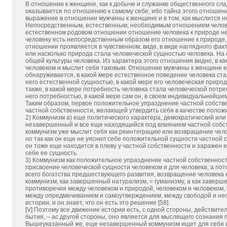
В отношении к женщине, как к добыче и служанке общественного сла
оказывается по отношению к самому себе, ибо тайна этого отношен
выражение в отношении мужчины к женщине и в том, как мыслится 
Непосредственным, естественным, необходимым отношением челове
естественном родовом отношении отношение человека к природе неп
человеку есть непосредственным образом его отношение к природе,
отношении проявляется в чувственном, виде, в виде наглядного факт
или насколько природа стала человеческой сущностью человека. На 
общей культуры человека. Из характера этого отношения видно, в ка
человеком и мыслит себя таковым. Отношение мужчины к женщине ес
обнаруживается, в какой мере естественное поведение человека ста
него естественной сущностью, в какой мере его человеческая природ
также, в какой мере потребность человека стала человеческой потреб
него потребностью, в какой мере сам он, в своем индивидуальнейше
Таким образом, первое положительное упразднение частной собстве
частной собственности, желающей утвердить себя в качестве полож
2) Коммунизм a) еще политического характера, демократический или 
незавершенный и все еще находящийся под влиянием частной собстве
коммунизм уже мыслит себя как реинтеграцию или возвращение чело
но так как он еще не уяснил себе положительной сущности частной 
он тоже еще находится в плеву у частной собственности и заражен е
себе ее сущность.
3) Коммунизм как положительное упразднение частной собственности
присвоение человеческой сущности человеком и для человека; а по
всего богатства предшествующего развития, возвращение человека к 
коммунизм, как завершенный натурализм, = гуманизму, а как заверш
противоречия между человеком и природой, человеком и человеком
между опредмечиванием и самоутверждением, между свободой и нео
истории, и он знает, что он есть это решение [58].
[V] Поэтому все движение истории есть, с одной стороны, действит
бытия, – ас другой стороны, оно является для мыслящего сознания
Вышеуказанный же, еще незавершенный коммунизм ищет для себя и