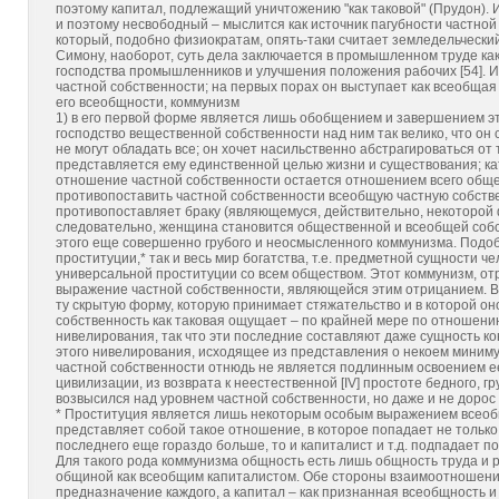
поэтому капитал, подлежащий уничтожению "как таковой" (Прудон).
и поэтому несвободный – мыслится как источник пагубности частной
который, подобно физиократам, опять-таки считает земледельческий 
Симону, наоборот, суть дела заключается в промышленном труде как 
господства промышленников и улучшения положения рабочих [54]. 
частной собственности; на первых порах он выступает как всеобщая
его всеобщности, коммунизм
1) в его первой форме является лишь обобщением и завершением этог
господство вещественной собственности над ним так велико, что он 
не могут обладать все; он хочет насильственно абстрагироваться от
представляется ему единственной целью жизни и существования; кат
отношение частной собственности остается отношением всего общес
противопоставить частной собственности всеобщую частную собстве
противопоставляет браку (являющемуся, действительно, некоторой 
следовательно, женщина становится общественной и всеобщей собст
этого еще совершенно грубого и неосмысленного коммунизма. Подоб
проституции,* так и весь мир богатства, т.е. предметной сущности ч
универсальной проституции со всем обществом. Этот коммунизм, о
выражение частной собственности, являющейся этим отрицанием. В
ту скрытую форму, которую принимает стяжательство и в которой он
собственность как таковая ощущает – по крайней мере по отношению
нивелирования, так что эти последние составляют даже сущность к
этого нивелирования, исходящее из представления о некоем миниму
частной собственности отнюдь не является подлинным освоением ее,
цивилизации, из возврата к неестественной [IV] простоте бедного, г
возвысился над уровнем частной собственности, но даже и не дорос 
* Проституция является лишь некоторым особым выражением всеобще
представляет собой такое отношение, в которое попадает не тольк
последнего еще гораздо больше, то и капиталист и т.д. подпадает по
Для такого рода коммунизма общность есть лишь общность труда и
общиной как всеобщим капиталистом. Обе стороны взаимоотношения
предназначение каждого, а капитал – как признанная всеобщность и