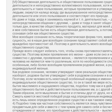
[VI] Общественная деятельность и общественное пользование суще
деятельности и непосредственно коллективного пользования, хотя к
деятельность и такое пользование, которые проявляются и утвержд
людьми, окажутся налицо всюду, где вышеуказанное непосредствен
деятельности или этого пользования и соответствует его природе.
Но даже и тогда, когда я занимаюсь научной и т. п. деятельностью, –
непосредственном общении с другими, – даже и тогда я занят общес
только дан, в качестве общественного продукта, материал для моей 
и мое собственное бытие есть общественная деятельность; а потому 
сознавая себя как общественное существо.
Мое всеобщее сознание есть лишь теоретическая форма того, живо
сущность, но в наши дни всеобщее сознание представляет собой абс
враждебно противостоит ей. Поэтому и деятельность моего всеобще
общественного существа.
Прежде всего следует избегать того, чтобы снова противопоставлят
существо. Поэтому всякое проявление его жизни – даже если оно и
совместно с другими, проявления жизни, – является проявлением и
человека не являются чем-то различным, хотя по необходимости с
особенным, либо более всеобщим проявлением родовой жизни, а ро
индивидуальной жизнью.
Как родовое сознание, человек утверждает свою реальную обществе
наоборот, родовое бытие утверждает себя в родовом сознании и в 
Поэтому, если человек есть некоторый особенный индивид и именно 
индивидуальное общественное существо, то он в такой же мере есть
бытие мыслимого и ощущаемого общества, подобно тому как и в дейс
общественного бытия и действительное пользование им, а с другой 
Таким образом, хотя мышление и бытие и отличны друг от друга, но в
Смерть кажется жестокой победой рода над определенным индивидо
есть лишь некое определенное родовое существо и как таковое смер
4) Подобно тому как частная собственность является лишь чувственн
предметным для себя и вместе с тем чужим для самого себя и бесче
отчуждением от жизни, его приобщение к действительности – выключ