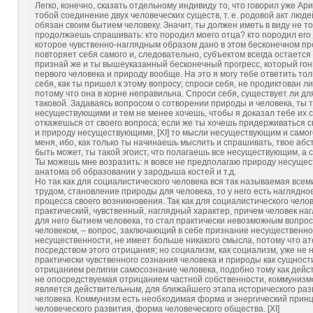
Легко, конечно, сказать отдельному индивиду то, что говорил уже Ар
тобой соединение двух человеческих существ, т. е. родовой акт люде
обязан своим бытием человеку. Значит, ты должен иметь в виду не то
продолжаешь спрашивать: кто породил моего отца? кто породил его д
которое чувственно-наглядным образом дано в этом бесконечном прог
повторяет себя самого и, следовательно, субъектом всегда остается
признай же и ты вышеуказанный бесконечный прогресс, который гони
первого человека и природу вообще. На это я могу тебе ответить то
себя, как ты пришел к этому вопросу; спроси себя, не продиктован ли
потому что она в корне неправильна. Спроси себя, существует ли 
таковой. Задаваясь вопросом о сотворении природы и человека, ты 
несуществующими и тем не менее хочешь, чтобы я доказал тебе их с
откажешься от своего вопроса; если же ты хочешь придерживаться с
и природу несуществующими, [XI] то мысли несуществующим и самого 
меня, ибо, как только ты начинаешь мыслить и спрашивать, твое абс
быть может, ты такой эгоист, что полагаешь все несуществующим, а
Ты можешь мне возразить: я вовсе не предполагаю природу несущес
анатома об образовании у зародыша костей и т.д.
Но так как для социалистического человека вся так называемая всем
трудом, становление природы для человека, то у него есть наглядн
процесса своего возникновения. Так как для социалистического чел
практический, чувственный, наглядный характер, причем человек на
для него бытием человека, то стал практически невозможным вопрос
человеком, – вопрос, заключающий в себе признание несущественнос
несущественности, не имеет больше никакого смысла, потому что а
посредством этого отрицания; но социализм, как социализм, уже не 
практически чувственного сознания человека и природы как сущнос
отрицанием религии самосознание человека, подобно тому как дейс
не опосредствуемая отрицанием частной собственности, коммунизмо
является действительным, для ближайшего этапа исторического ра
человека. Коммунизм есть необходимая форма и энергический принци
человеческого развития, форма человеческого общества. [XI]