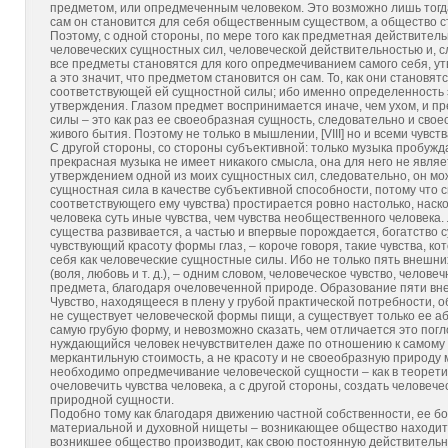
предметом, или опредмеченным человеком. Это возможно лишь тогда
сам он становится для себя общественным существом, а общество с
Поэтому, с одной стороны, по мере того как предметная действител
человеческих сущностных сил, человеческой действительностью и, 
все предметы становятся для кого опредмечиванием самого себя, у
а это значит, что предметом становится он сам. То, как они становя
соответствующей ей сущностной силы; ибо именно определенность 
утверждения. Глазом предмет воспринимается иначе, чем ухом, и пр
силы – это как раз ее своеобразная сущность, следовательно и сво
живого бытия. Поэтому не только в мышлении, [VIII] но и всеми чувс
С другой стороны, со стороны субъективной: только музыка пробужд
прекрасная музыка не имеет никакого смысла, она для него не явля
утверждением одной из моих сущностных сил, следовательно, он мож
сущностная сила в качестве субъективной способности, потому что 
соответствующего ему чувства) простирается ровно настолько, наск
человека суть иные чувства, чем чувства необщественного человека
существа развивается, а частью и впервые порождается, богатство 
чувствующий красоту формы глаз, – короче говоря, такие чувства, 
себя как человеческие сущностные силы. Ибо не только пять внешних
(воля, любовь и т. д.), – одним словом, человеческое чувство, чело
предмета, благодаря очеловеченной природе. Образование пяти вн
Чувство, находящееся в плену у грубой практической потребности,
не существует человеческой формы пищи, а существует только ее аб
самую грубую форму, и невозможно сказать, чем отличается это по
нуждающийся человек нечувствителен даже по отношению к самому 
меркантильную стоимость, а не красоту и не своеобразную природу м
необходимо опредмечивание человеческой сущности – как в теоретич
очеловечить чувства человека, а с другой стороны, создать человече
природной сущности.
Подобно тому как благодаря движению частной собственности, ее бо
материальной и духовной нищеты – возникающее общество находит п
возникшее общество производит, как свою постоянную действительно