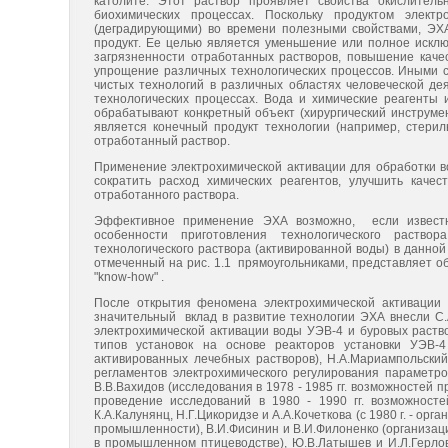
католите. Этот раствор проявляет свойства окислительн
биохимических процессах. Поскольку продуктом элек
(деградирующими) во времени полезными свойствами, ЭХА
продукт. Ее целью является уменьшение или полное исклю
загрязненности отработанных растворов, повышение каче
упрощение различных технологических процессов. Иными с
чистых технологий в различных областях человеческой де
технологических процессах. Вода и химические реагенты 
обрабатывают конкретный объект (хирургический инструмен
является конечный продукт технологии (например, стерил
отработанный раствор.
Применение электрохимической активации для обработки во
сократить расход химических реагентов, улучшить качест
отработанного раствора.
Эффективное применение ЭХА возможно, если известн
особенности приготовления технологического раство
технологического раствора (активированной воды) в данной
отмеченный на рис. 1.1 прямоугольниками, представляет о
"know-how" .
После открытия феномена электрохимической активации
значительный вклад в развитие технологии ЭХА внесли С.А
электрохимической активации воды УЭВ-4 и буровых раствор
типов установок на основе реакторов установки УЭВ-4
активированных лечебных растворов), Н.А.Мариампольский
регламентов электрохимического регулирования параметро
В.В.Вахидов (исследования в 1978 - 1985 гг. возможностей 
проведение исследований в 1980 - 1990 гг. возможност
К.А.Калунянц, Н.Г.Цикоридзе и А.А.Кочеткова (с 1980 г. - 
промышленности), В.И.Фисинин и В.И.Филоненко (организаци
в промышленном птицеводстве), Ю.В.Латышев и И.Л.Герлов