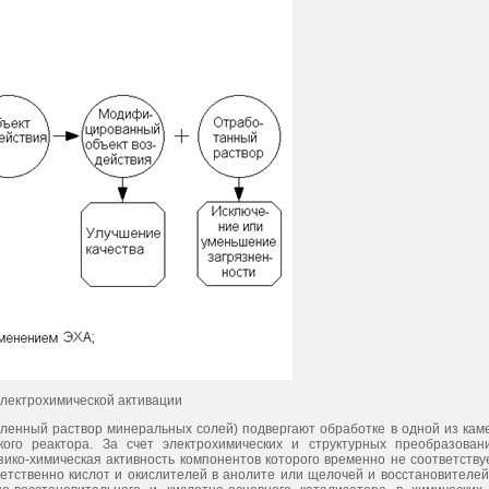
электрохимической активации
вленный раствор минеральных солей) подвергают обработке в одной из кам
кого реактора. За счет электрохимических и структурных преобразован
ико-химическая активность компонентов которого временно не соответству
ветственно кислот и окислителей в анолите или щелочей и восстановителей