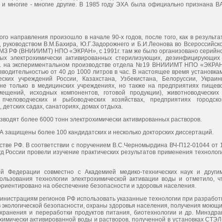
 многие - многие другие. В 1985 году ЭХА была официально признана В
го направления произошло в начале 90-х годов, после того, как в результа
д руководством В.М.Бахира, Ю.Г.Задорожнего и Б.И.Леонова во Всероссийск
 МЗ РФ (ВНИИИМТ) НПО «ЭКРАН», с 1991г. там же было организовано серийн
стых электрохимически активированных стерилизующих, дезинфицирующих
 гг. на экспериментальном производстве отдела №19 ВНИИИМТ НПО «ЭКРА
водительностью от 40 до 1000 литров в час. В настоящее время установка
ких учреждений России, Казахстана, Узбекистана, Белоруссии, Украин
е только в медицинских учреждениях, но также на предприятиях пищев
ещений, исходных компонентов, готовой продукции), животноводческих
 пчеловодческих и рыбоводческих хозяйствах, предприятиях городско
 детских садах, санаториях, домах отдыха.
водят более 6000 тонн электрохимически активированных растворов.
А защищены более 100 кандидатских и несколько докторских диссертаций.
 РФ. В соответствии с поручением В.С.Черномырдина ВЧ-П12-01044 от 
уд России провели изучение практических результатов применения технолог
рации совместно с Академией медико-технических наук и други
льзования технологии электрохимической активации воды и отметило, ч
ориентировано на обеспечение безопасности и здоровья населения.
страциям регионов РФ использовать указанные технологии при разработ
 экологической безопасности, охраны здоровья населения, получения моющи
ранения и переработки продуктов питания, биотехнологии и др. Минздра
химически активированной воды и растворов, полученной в установках СТЭЛ