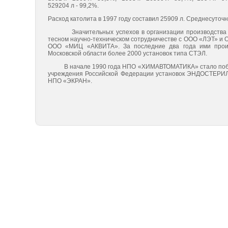
529204 л - 99,2%.
Расход католита в 1997 году составил 25909 л. Среднесуточны
Значительных успехов в организации производства эле
тесном научно-техническом сотрудничестве с ООО «ЛЭТ»
ООО «МИЦ «АКВИТА». За последние два года ими произ
Московской области более 2000 установок типа СТЭЛ.
В начале 1990 года НПО «ХИМАВТОМАТИКА» стало победи
учреждения Российской Федерации установок ЭНДОСТЕРИЛ д
НПО «ЭКРАН».