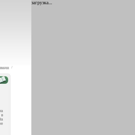
загрузка...
ивации
/
ла
 в
За
ые