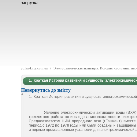
загрузка...
polka-knig.com.ua
/
Электрохимическая активация. История, состояние, пер
1. Краткая История развития и сущность электрохимичес
Повернутись до змісту
1. К
раткая
История развития
и сущность
электрохимической
Явление электрохимической активации воды (ЭХА) был
трехлетняя работа по исследованию возможности электрох
Среднеазиатском НИИ природного газа (г.Ташкент) вместе
период с 1972 по 1978 годы ими были созданы и защищены
и первые промышленные установки для электрохимической а