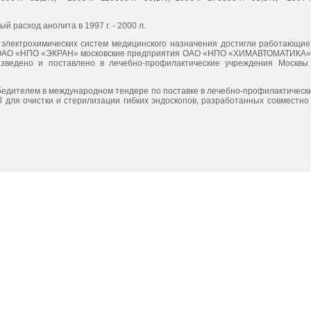
й расход анолита в 1997 г. - 2000 л.
ктрохимических систем медицинского назначения достигли работающие
 и ОАО «НПО «ЭКРАН» московские предприятия ОАО «НПО «ХИМАВТОМАТИКА»
ведено и поставлено в лечебно-профилактические учреждения Москвы
телем в международном тендере по поставке в лечебно-профилактическ
ля очистки и стерилизации гибких эндоскопов, разработанных совместно