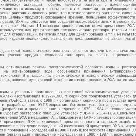
о-восстановительного и кислотно-основного катализатора в химических
трохимической активации обычно являются растворы с изменяющими
 чаще всего используется совместно с технологиями, потребляющими эт
чение расхода химических реагентов в технологических растворах, снижен
ства целевых продуктов, сокращение времени, повышение эффективности
ловами, ЭХА используется для создания высокоэффективных и экологичес
ятельности. На рис. 1.1 показана принципиальная схема применения ЭХА
используются для приготовления технологического раствора, которым зат
т для стерилизации, печатную плату для декапирования и т.п.). Результат
ьное изделие медицинского назначения, декапированная печатная плата)
ды и (или) технологического раствора позволяет исключить или значитель
во целевого продукта технологического процесса, снизить загрязненнос
ы оптимальные режимы электрохимической обработки воды и раствор
ра на активированной воде, особенности применения активированно
 технологии. Этот массив научно-технической и технологической информаци
бласть, защищаемую в каждой технологии с использованием ЭХА, патентами
 воды и успешных промышленных испытаний электрохимических установо
.Алехин (организация в 1979-1980 гг. серийного производства установок д
ов УОБР-1, а затем, с 1988 г. - организация серийного производства друг
 и разработанного Ю.Г.Задорожним бытового устройства для получен
 (разработка и промышленное внедрение в 1979 - 1984 гг. технологическ
в буровых растворов с помощью установок УЭВ-4 и УОБР-1), А.Х.Касымов
применения ЭХА в медицине), А.Г.Лиакумович и П.А.Кирпичников (организация
ей применения ЭХА в химической промышленности и сельском хозяйстве
организация и проведение исследований возможностей применения ЭХА в пищев
я и проведение исследований в 1980 - 1995 гг. возможностей применения Э
ин (организация и проведение исследований в 1980 - 1987 гг. возможност