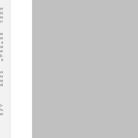
ая
а)
ни
от
ле
ия
 в
ов
ше
р,
 в
ых
их
ки
ей
о-
ть
ью