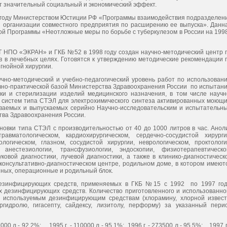
т значительный социальный и экономический эффект.
оду Министерством Юстиции РФ «Программы взаимодействия подразделен
организации совместного предприятия по расширению ее выпуска». Данн
й Программы «Неотложные меры по борьбе с туберкулезом в России на 1998
О «ЭКРАН» и ГКБ №52 в 1998 году создан научно-методический центр 
в в лечебных целях. Готовятся к утверждению методические рекомендации 
гнойной хирургии.
методический и учебно-педагогический уровень работ по использован
учно-практической базой Министерства Здравоохранения России по испытан
ки и стерилизации изделий медицинского назначения, в том числе научн
х систем типа СТЭЛ для электрохимического синтеза активированных моющи
ваемых и выпускаемых серийно Научно-исследовательским и испытательн
ва Здравоохранения России.
и типа СТЭЛ с производительностью от 40 до 1000 литров в час. Анол
матологическом, кардиохирургическом, сердечно-сосудистой хирурги
ологическом, глазном, сосудистой хирургии, неврологическом, проктологи
анестезиологии, трансфузиологии, эндоскопии, физиотерапевтическо
ковой диагностики, лучевой диагностики, а также в клинико-диагностическ
онсультативно-диагностическом центре, родильном доме, в котором имеют
нных, операционные и родильный блок.
фицирующих средств, применяемых в ГКБ №15 с 1992 по 1997 го
х дезинфицирующих средств. Количество приготовленного и использованно
 используемым дезинфицирующим средствам (хлорамину, хлорной извест
ергидролю, гигасепту, сайдексу, лизитолу, перформу) за указанный пери
97000 л - 92,2%; 1995 г. - 110000 л - 95,1%; 1996 г. - 273500 л - 95,5%; 1997 г.