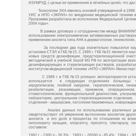
ИЗУМРУД, с целью ее применения в лечебных целях, что дас
Технологии ЭХА явились основой утвержденной в 1998 г
УИС и НПО «ЭКРАН» по внедрению медицинской техники и 
Программа разработана во исполнение Федеральной Целево
2004 годы».
В рамках договора о сотрудничестве между ВНИИИМТ НП
использованию электрохимически активированных растворо
применению анолита типа АНК в дерматологии, гинекологии, 
За последние два года значительно повысился научно-
установок СТЭЛ в ГКБ №15. С 1989 г. ГКБ №15 является на
новых средств дезинфекции, предстерилизационной очист
методической и учебной базой МЗ РФ по эксплуатации все
дезинфицирующих и стерилизующих растворов, разрабаты
институтом медицинской техники «НПО «ЭКРАН» Министерст
С 1989 г. в ГКБ №15 успешно эксплуатируются установк
используется в следующих отделениях больницы: трав
хирургическом, гнойной хирургии, терапевтическом, гинек
реабилитации, реанимации, приемном, операционном, 
стоматологическом, функциональной диагностики, ультразву
лаборатории, центральном стерилизационном отделении, к
отделения - акушерские, патологии беременных, новорожде
Анализ данных по использованию различных дезин
свидетельствует об уверенном вытеснении анолитом други
анолита и его доля в процентах по отношению ко всем
гипохлориту кальция, клорсепту, пресепту, глютаралу, п
составили:
1992 г. - 2300 л - 30,3%; 1993 г. - 26500 л - 85,4%; 1994 г. - 