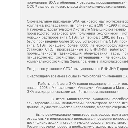
применения ЭХА в оборонных отраслях промышленности) и
СССР в качестве нового класса физико-химических явлений.
Окончательное признание ЭХА как нового научно-техническо
комплекса исследований, выполненных в 1987 - 1990 гг. по
Научно-исследовательском Институте Медицинской Техники
производство установок для получения экологически чи
моющих растворов типа СТЭЛ. За период с 1991 по 1998
было произведено более 20 000 установок типа СТЭЛ произ
типа СТЭЛ оснащено более 6000 лечебно-профилактичес
Установки СТЭЛ, произведенные во ВНИИИМТ, работают н
промышленности (дезинфекция оборудования, тары, пом
птицеводческих хозяйствах, ветеринарных лечебницах,
коммунального хозяйства (бани, прачечные, парикмахерские),
Ежедневно установки СТЭЛ, выпущенные во ВНИИИМТ, произ
К настоящему времени в области технологий применения ЭХ
Работы в области ЭХА нашли поддержку в правительстве
января 1998 г. Минэкономики, Миннауки, Минздрав и Минтр
ЭХА в медицине, сельском хозяйстве, промышленности.
В итоге Министерство экономики Российской Феде
заинтересованными ведомствами рассмотрело вопрос испо
данное научно-техническое направление, в первую очередь 
Было рекомендовано министерствам, ведомствам и админи
отраслевых и региональных программ для решения вопросов
дезинфицирующих и стерилизующих средств, длительного х
России поручено провести необходимую экспертизу электро