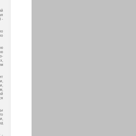
ий
ая
 -
по
по
ию
ию
о-
х,
ым
ит
и,
и,
м,
ой
ся
ды
го
и,
од
 -