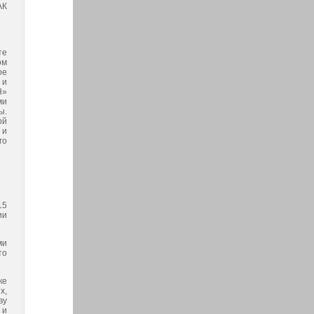
АК
те
ом
ое
 и
Н»
ми
ы.
ой
 и
го
15
ии
ми
то
ке
х,
ву
 и