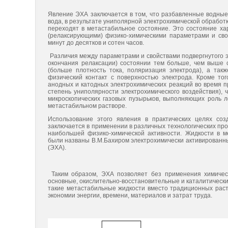
Явление ЭХА заключается в том, что разбавленные водные
вода, в результате униполярной электрохимической обработ
переходят в метастабильное состояние. Это состояние х
(релаксирующими) физико-химическими параметрами и сво
минут до десятков и сотен часов.
Различия между параметрами и свойствами подвергнутого э
окончания релаксации) состоянии тем больше, чем выше 
(больше плотность тока, поляризация электрода), а так
физический контакт с поверхностью электрода. Кроме то
анодных и катодных электрохимических реакций во время 
степень униполярности электрохимического воздействия),
микроскопических газовых пузырьков, выполняющих роль л
метастабильном растворе.
Использование этого явления в практических целях со
заключается в применении в различных технологических проц
наибольшей физико-химической активности. Жидкости в м
были названы В.М.Бахиром электрохимически активированны
(ЭХА).
Таким образом, ЭХА позволяет без применения химическ
основные, окислительно-восстановительные и каталитически
такие метастабильные жидкости вместо традиционных раст
экономии энергии, времени, материалов и затрат труда.