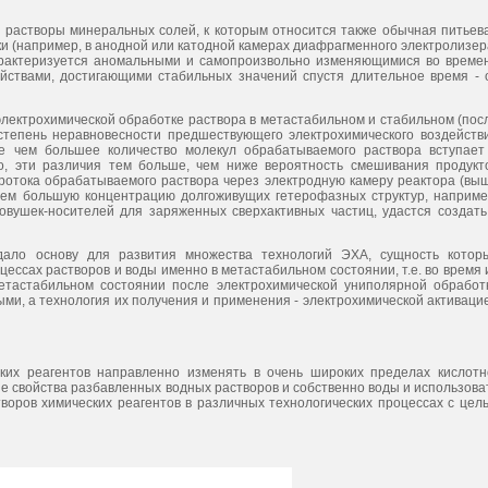
 растворы минеральных солей, к которым относится также обычная питьев
ки (например, в анодной или катодной камерах диафрагменного электролизер
арактеризуется аномальными и самопроизвольно изменяющимися во време
йствами, достигающими стабильных значений спустя длительное время - 
лектрохимической обработке раствора в метастабильном и стабильном (пос
степень неравновесности предшествующего электрохимического воздейств
же чем большее количество молекул обрабатываемого раствора вступает
го, эти различия тем больше, чем ниже вероятность смешивания продукт
протока обрабатываемого раствора через электродную камеру реактора (вы
 чем большую концентрацию долгоживущих гетерофазных структур, наприме
овушек-носителей для заряженных сверхактивных частиц, удастся создать
здало основу для развития множества технологий ЭХА, сущность котор
ессах растворов и воды именно в метастабильном состоянии, т.е. во время 
етастабильном состоянии после электрохимической униполярной обработ
ми, а технология их получения и применения - электрохимической активаци
их реагентов направленно изменять в очень широких пределах кислотн
е свойства разбавленных водных растворов и собственно воды и использова
воров химических реагентов в различных технологических процессах с цел