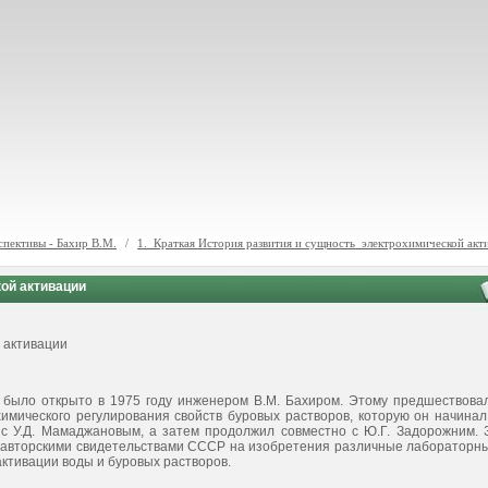
спективы - Бахир В.М.
/
1. Краткая История развития и сущность электрохимической акт
кой активации
 активации
о открыто в 1975 году инженером В.М. Бахиром. Этому предшествова
имического регулирования свойств буровых растворов, которую он начинал
 с У.Д. Мамаджановым, а затем продолжил совместно с Ю.Г. Задорожним. 
 авторскими свидетельствами СССР на изобретения различные лабораторн
ктивации воды и буровых растворов.