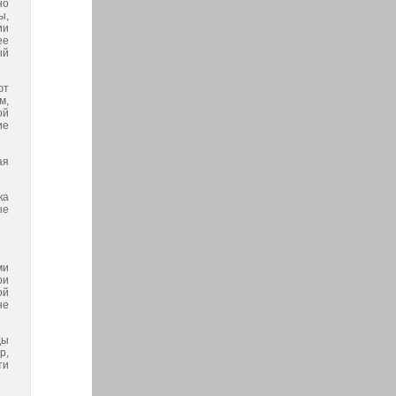
но
ы,
ии
ее
ый
ют
м,
ой
ие
ая
ка
ые
ми
ри
ой
не
ды
р,
ти