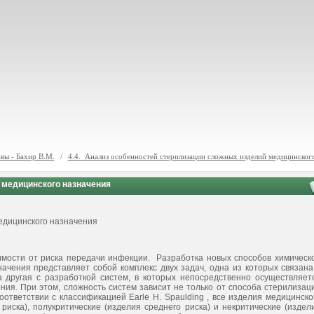
вы - Бахир В.М.
/
4.4. Анализ особенностей стерилизации сложных изделий медицинског
 медицинского назначения
едицинского назначения
симости от риска передачи инфекции. Разработка новых способов химическ
ачения представляет собой комплекс двух задач, одна из которых связана
 другая с разработкой систем, в которых непосредственно осуществляет
ия. При этом, сложность систем зависит не только от способа стерилизац
оответствии с классификацией Earle H. Spaulding , все изделия медицинско
 риска), полукритические (изделия среднего риска) и некритические (издел