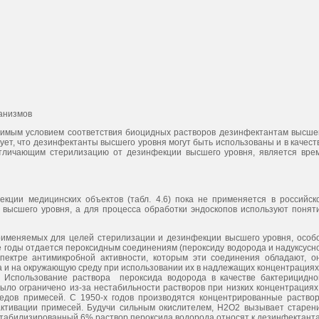
ганизмов
ходимым условием соответствия биоцидных растворов дезинфектантам высше
ует, что дезинфектанты высшего уровня могут быть использованы и в качест
тличающим стерилизацию от дезинфекции высшего уровня, является вре
ции медицинских объектов (табл. 4.6) пока не применяется в российск
 высшего уровня, а для процесса обработки эндоскопов используют понят
рименяемых для целей стерилизации и дезинфекции высшего уровня, особ
е годы отдается пероксидным соединениям (пероксиду водорода и надуксусн
спектре антимикробной активности, которым эти соединения обладают, о
 и на окружающую среду при использовании их в надлежащих концентрациях
 Использование раствора пероксида водорода в качестве бактерицидно
было ограничено из-за нестабильности растворов при низких концентрациях
едов примесей. С 1950-х годов производятся концентрированные раство
активации примесей. Будучи сильным окислителем, Н2О2 вызывает старен
. Стабилизированный 6% раствор пероксида водорода относят к дезинфектант