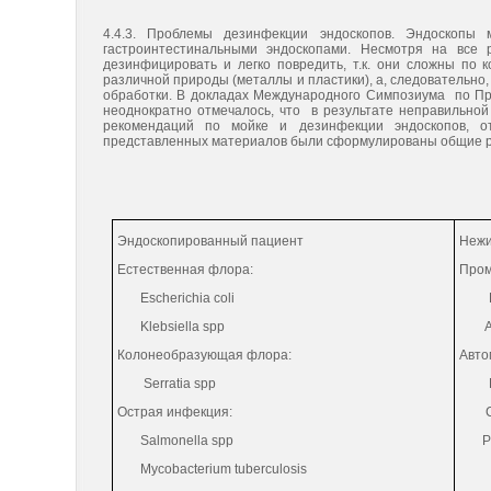
4.4.3. Проблемы дезинфекции эндоскопов. Эндоскопы 
гастроинтестинальными эндоскопами. Несмотря на все 
дезинфицировать и легко повредить, т.к. они сложны по
различной природы (металлы и пластики), а, следовательно
обработки. В докладах Международного Симпозиума по Пр
неоднократно отмечалось, что в результате неправильной
рекомендаций по мойке и дезинфекции эндоскопов, о
представленных материалов были сформулированы общие р
Эндоскопированный пациент
Нежи
Естественная флора:
Пром
Escherichia coli
Pse
Klebsiella spp
Atip
Колонеобразующая флора:
Авто
Serratia spp
Острая инфекция
:
Citr
Salmonella spp
Pse
Mycobacterium tuberculosis