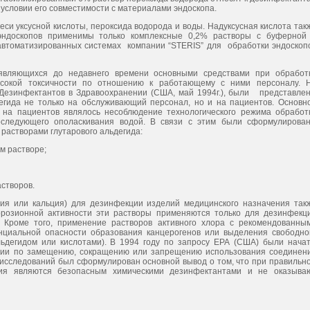
 условии его совместимости с материалами эндоскопа.
си уксусной кислоты, пероксида водорода и воды. Надуксусная кислота так
 эндоскопов применимы только комплексные 0,2% растворы с буферной
автоматизированных системах компании “STERIS” для обработки эндоскоп
 являющихся до недавнего времени основными средствами при обработ
ысокой токсичности по отношению к работающему с ними персоналу. 
езинфектантов в Здравоохранении (США, май 1994г.), были представле
егида не только на обслуживающий персонал, но и на пациентов. Основн
а на пациентов являлось несоблюдение технологического режима обработ
следующего ополаскивания водой. В связи с этим были сформулирова
растворами глутарового альдегида:
м растворе;
створов.
рия или кальция) для дезинфекции изделий медицинского назначения так
ррозионной активности эти растворы применяются только для дезинфекц
. Кроме того, применение растворов активного хлора с рекомендованны
нциальной опасности образования канцерогенов или выделения свободно
ьдегидом или кислотами). В 1994 году по запросу ЕРА (США) были нача
егии по замещению, сокращению или запрещению использования соединен
х исследований был сформулирован основной вывод о том, что при правильн
ния являются безопасным химическими дезинфектантами и не оказыва