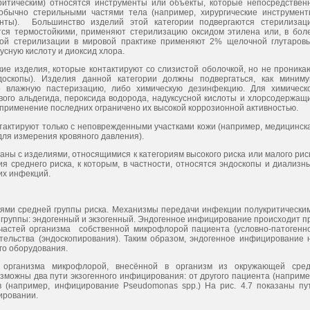
критическим) относятся инструменты или объекты, которые непосредствен
обычно стерильными частями тела (например, хирургические инструмент
анты). Большинство изделий этой категории подвергаются стерилизац
тся термостойкими, применяют стерилизацию оксидом этилена или, в бол
кой стерилизации в мировой практике применяют 2% щелочной глутаров
сную кислоту и диоксид хлора.
кие изделия, которые контактируют со слизистой оболочкой, но не проника
доскопы). Изделия данной категории должны подвергаться, как миниму
 влажную пастеризацию, либо химическую дезинфекцию. Для химическ
ого альдегида, пероксида водорода, надуксусной кислоты и хлорсодержащ
, применение последних ограничено их высокой коррозионной активностью.
нтактируют только с неповрежденными участками кожи (например, медицинск
для измерения кровяного давления).
аны с изделиями, относящимися к категориям высокого риска или малого рис
лия среднего риска, к которым, в частности, относятся эндоскопы и диализн
их инфекций.
ями средней группы риска. Механизмы передачи инфекции полукритически
е группы: эндогенный и экзогенный. Эндогенное инфицирование происходит п
частей организма собственной микрофлорой пациента (условно-патогенн
ельства (эндоскопирования). Таким образом, эндогенное инфицирование 
го оборудования.
 организма микрофлорой, внесённой в организм из окружающей сре
зможны два пути экзогенного инфицирования: от другого пациента (наприме
в (например, инфицирование Pseudomonas spp.) На рис. 4.7 показаны пу
ировании.