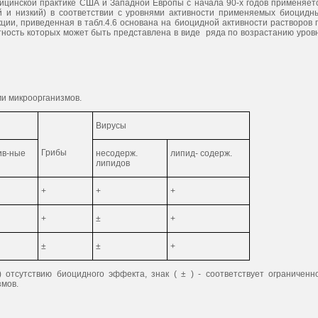
дицинской практике США и Западной Европы с начала 90-х годов применяет
й и низкий) в соответствии с уровнями активности применяемых биоцидн
ии, приведенная в табл.4.6 основана на биоцидной активности растворов 
ность которых может быть представлена в виде ряда по возрастанию уров
ми микроорганизмов.
Вирусы
Грибы
ив-ные
несодерж.
липид- содерж.
липидов
+
+
+
+
±
+
±
±
+
) отсутствию биоцидного эффекта, знак ( ± ) - соответствует ограниченн
змов.