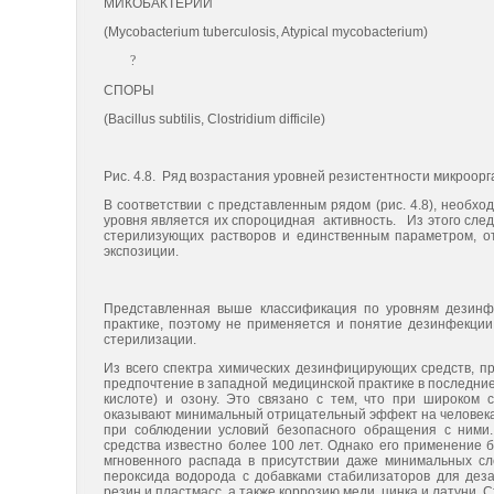
МИКОБАКТЕРИИ
(Mycobacterium tuberculosis, Atypical mycobacterium)
?
СПОРЫ
(Bacillus subtilis, Clostridium difficile)
Рис. 4.8. Ряд возрастания уровней резистентности микроор
В соответствии с представленным рядом (рис. 4.8), необ
уровня является их спороцидная активность. Из этого след
стерилизующих растворов и единственным параметром, о
экспозиции.
Представленная выше классификация по уровням дезинфек
практике, поэтому не применяется и понятие дезинфекции
стерилизации.
Из всего спектра химических дезинфицирующих средств, п
предпочтение в западной медицинской практике в последни
кислоте) и озону. Это связано с тем, что при широком 
оказывают минимальный отрицательный эффект на человека
при соблюдении условий безопасного обращения с ними.
средства известно более 100 лет. Однако его применение 
мгновенного распада в присутствии даже минимальных сл
пероксида водорода с добавками стабилизаторов для дез
резин и пластмасс, а также коррозию меди, цинка и латуни