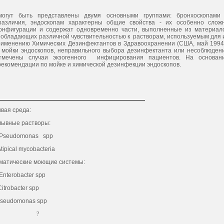
могут быть представлены двумя основными группами: бронхоскопами
различия, эндоскопам характерны общие свойства - их особенно слож
 конфигурации и содержат одновременно части, выполненные из материал
, обладающих различной чувствительностью к растворам, используемым для 
именению Химических Дезинфектантов в Здравоохранении (США, май 1994г
 мойки эндоскопов, неправильного выбора дезинфектанта или несоблюден
тмечены случаи экзогенного инфицирования пациентов. На основан
екомендации по мойке и химической дезинфекции эндоскопов.
вая среда:
ывные растворы:
udomonas spp
ical mycobacteria
матические моющие системы:
Enterobacter spp
obacter spp
udomonas spp
?