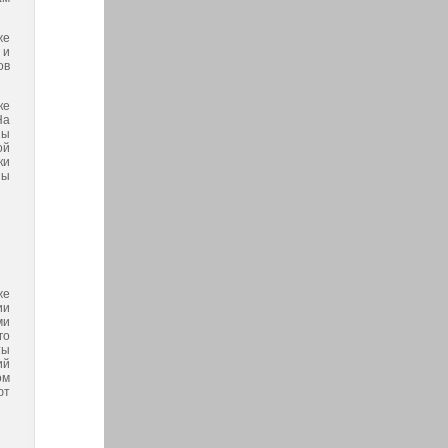
же
 и
ов
ке
На
ны
ой
ки
ны
же
ии
ми
го
ты
ий
ом
ют