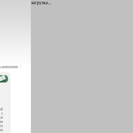
загрузка...
о назначения
/
ой
 с
ся
ии
го
ия