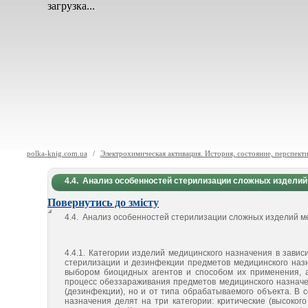
загрузка...
polka-knig.com.ua
/
Электрохимическая активация. История, состояние, перспекти
4.4. Анализ особенностей стерилизации сложных изделий
Повернутись до змісту
4.4. Анализ особенностей стерилизации сложных изделий м
4.4.1. Категории изделий медицинского назначения в зави
стерилизации и дезинфекции предметов медицинского назн
выбором биоцидных агентов и способом их применения, а
процесс обеззараживания предметов медицинского назначен
(дезинфекции), но и от типа обрабатываемого объекта. В с
назначения делят на три категории: критические (высокого