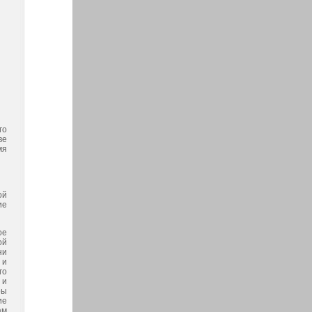
го
ве
мя
ой
ие
ое
ой
ни
 и
го
 и
ры
ие
ам