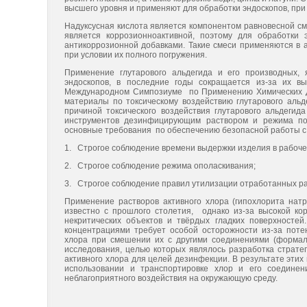
высшего уровня и применяют для обработки эндоскопов, при
Надуксусная кислота является компонентом равновесной сме
является коррозионноактивной, поэтому для обработки
антикоррозионной добавками. Такие смеси применяются в 
при условии их полного погружения.
Применение глутарового альдегида и его производных,
эндоскопов, в последние годы сокращается из-за их в
Международном Симпозиуме по Применению Химических Д
материалы по токсическому воздействию глутарового альд
причиной токсического воздействия глутарового альдегид
инструментов дезинфицирующим раствором и режима по
основные требования по обеспечению безопасной работы с 
1. Строгое соблюдение времени выдержки изделия в рабоче
2. Строгое соблюдение режима ополаскивания;
3. Строгое соблюдение правил утилизации отработанных ра
Применение растворов активного хлора (гипохлорита нат
известно с прошлого столетия, однако из-за высокой ко
некритических объектов и твёрдых гладких поверхностей
концентрациями требует особой осторожности из-за поте
хлора при смешении их с другими соединениями (формал
исследования, целью которых являлось разработка страт
активного хлора для целей дезинфекции. В результате эти
использовании и транспортировке хлор и его соедине
неблагоприятного воздействия на окружающую среду.