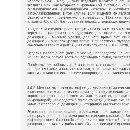
малого риска). К медицинским изделиям высокого риска (
вводятся или контактируют с кровеносной системой или 
кардиологические и урологические катетеры и имплант
автоклавированием, в том случае, если изделия не являю
редких случаях, химическую стерилизацию. При химичес
альдегид, 6% стабилизированный пероксид водорода, надуксу
К изделиям среднего риска (полукритическим) относятся та
через неё (например, оборудование для анестезии, эн
дезинфекции высшего уровня, для чего применяют либо
дезинфекции высшего уровня применяют растворы глутаров
соединения (при концентрации активного хлора
~
1000 мг/л)
Изделия малого риска (некритические) непосредственно ко
мебель, полы, посуда, костыли, подкладные судна, манжеты 
Проблемы внутрибольничной инфекции, как правило, не связ
(т.е. критическими и некритическими), в то время как изде
системы, являются источниками распространения клиническ
4.4.2. Механизмы передачи инфекции медицинскими издели
изделиями, в том числе эндоскопами, делят на две основны
заражении кровеносной системы или обычно стерильных 
микрофлорой) как следствие эффекта медицинского вмешат
зависит от способа дезинфекции/стерилизации применяемо
Экзогенное инфицирование происходит при заражении
непосредственно через медицинское изделие (эндоскоп). Во
инфицирование Salmonella spp.) или от неживых объекто
распространения внутрибольничной инфекции при эндоскоп