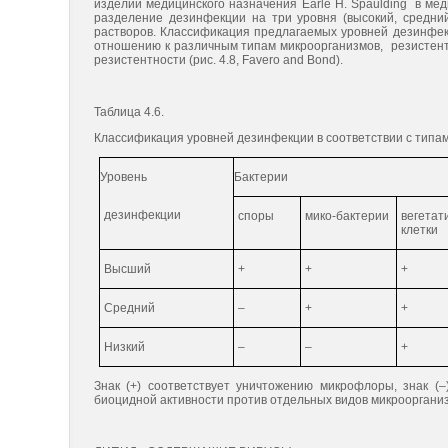
изделий медицинского назначения Earle H. Spaulding в ме
разделение дезинфекции на три уровня (высокий, средни
растворов. Классификация предлагаемых уровней дезинфекц
отношению к различным типам микроорганизмов, резистент
резистентности (рис. 4.8, Favero and Bond).
Таблица 4.6.
Классификация уровней дезинфекции в соответствии с типа
Уровень
Бактерии
дезинфекции
споры
мико-бактерии
вегетат
клетки
Высший
+
+
+
Средний
–
+
+
Низкий
–
–
+
Знак (+) соответствует уничтожению микрофлоры, знак (–
биоцидной активности против отдельных видов микрооргани