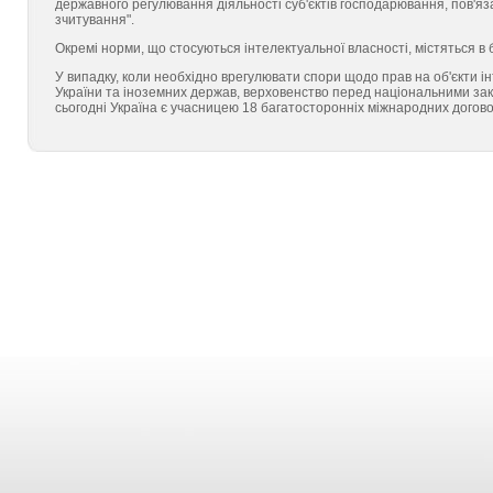
державного регулювання діяльності суб'єктів господарювання, пов'яз
зчитування".
Окремі норми, що стосуються інтелектуальної власності, містяться в 
У випадку, коли необхідно врегулювати спори щодо прав на об'єкти 
України та іноземних держав, верховенство перед національними зак
сього­дні Україна є учасницею 18 багатосторонніх міжнародних договор