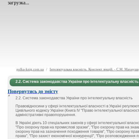
загрузка...
polka-knig.com.ua
/
Інтелектуальна власність. Конспект лекцій. - С.М. Махнуш
2.2. Система законодавства України про інтелектуальну власність
Повернутись до змісту
2.2.
Система законодавства України про інтелектуальну власність
Правовідносини у сфері інтелектуальної власності в Україні регулюю
Цивільного кодексу України (Книга IV "Право інтелектуальної власност
адміністративні правопорушення.
В Україні діють 10 спеціальних законів у сфері інтелектуальної власно
"Про охорону прав на промислові зразки", "Про охорону прав на знаки 
охорону прав на зазначення походження товарів", "Про охорону прав н
права", "Про захист економічної конкуренції", "Про розповсюдження п