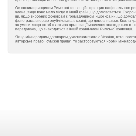
права організацій мовлення (до­зволяти чи забороняти ретрансляцію, ф
Основним принципом Римської конвенції є принцип національного ре
члена, якщо воно мало міс­це в іншій країні, що домовляється. Охор
ви, якщо виробник фонограм є громадянином іншої країни, що домовля
фонограма вперше опублікована в країні, що домовляється. Кожна кр
за умови, якщо штаб-квартира організації мовлення знахо­диться в ін
передавача, що знаходиться в іншій країні-члені Римської конвенції.
Якщо міжнародним договором, учасником якого є Україна, встановлено
авторське право і суміжні права", то застосовуються норми міжнародн