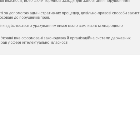
ої власності, включаючи тер­мінові заходи для запобігання порушенням і
ті за допомогою адміністративних процедур, цивільно-правові способи захист
осовані до порушників прав.
ни здійснюється з урахуванням вимог цього важливого міжнародного
 Україні вже сформовані законодавча й органі­заційна системи державних
рав у сфері інтелектуа­льної власності.