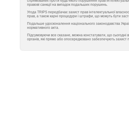
спрямованих проти будь-якого по­рушення прав інтелектуальн
правові санкції на випадок подальших порушень.
Угода TRIPS передбачає захист прав інтелектуальної власнос
прав, а також карні процедури і штрафи, що можуть бути заст
Подальше удосконалення національного законодавства Украї
нормативного акта.
Підсумовуючи все сказане, можна констатувати, що сьогодні в
органів, які прямо або опосе­редковано забезпечують захист п