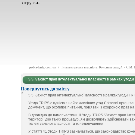
загрузка...
polka-knig.com.ua
/
Інтелектуальна власність. Конспект лекцій. - С.М
5.5. Захист прав інтелектуальної власності в рамках угоди
Повернутись до змісту
5.5
.
Захист прав інтелектуальної власності в рамках угоди TR
Угода TRIPS є однією з найважливіших угод Світової організац
документ, що охоплює питання, пов'язані з охо­роною прав на 
Відповідно до вимог частини III Угоди TRIPS "Захист прав інте
території дію таких процедур, які дозволяють здійснювати за
телектуальної власності та їх недопущення.
У статті 41 Угоди TRIPS зазначається, що законодавство кожн