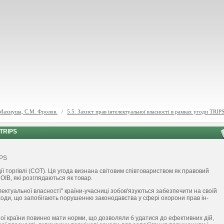
. Махнуша, С.М. Фролов.
/
5.5. Захист прав інтелектуальної власності в рамках угоди TRIP
 TRIPS
IPS
ії торгівлі (СОТ). Ця угода визнана світовим співтовариством як правовий
ОІВ, які розглядаються як товар.
лектуальної власності" країни-учасниці зо­бов'язуються забезпечити на своїй
ходи, що запобі­гають порушенню законодавства у сфері охорони прав ін­
ої країни повинно мати норми, що дозволяли б удати­ся до ефективних дій,