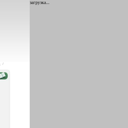
загрузка...
S
/