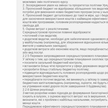
можливих змін політичного курсу.
2. Зосередження уваги на змінах та пріоритетах політики Уря
3. Прогнозний бюджет не відображає збільшення тих видатків у
потрібні для виконання нових бюджетних програм (хоча у ньо
4. Прогнозний бюджет деталізовано до такої ж міри, що і бюд
для заохочення використання коштів з найвищою ефективні
коштів між програмами, головним розпорядникам надається в 
свобода дій.
5. Оцінки витрат є реалістичними.
Середньострокові прогнози повинні відображати:
• поточний стан видатків;
• додаткові видатки, необхідні для забезпечення однакового р
у майбутньому (наприклад, для збереження відношення кілько
вчителя у навчальних закладах);
• додаткові витрати або економію коштів, якщо передбачаєтьс
або вид послуг.
2.2.5 Переваги запровадження середньострокового планува
У зв'язку з тим, що середньострокове планування охоплює тр
• посилити загальний бюджетний контроль;
• встановити більш чіткі пріоритети у сфері державних видаткі
• розробити більш стабільну бюджетну політику;
• підвищити відповідальність головних розпорядників щодо ро
використання бюджетних коштів;
• передбачати поточні видатки, які виникнуть у зв'язку із зав
бюджетних капіталовкладень (наприклад, оцінити, які будуть 
на утримання нової дороги після завершення її будівництва).
2.2.6 Шляхи реалізації
З метою розробки нових підходів до формування багаторічної
існують в галузях, з оцінкою вартості витрат на їх вирішення
визначити, які з проблем є найбільш нагальними, потребують
менші кошти.
Передумовою ефективного середньострокового планування є