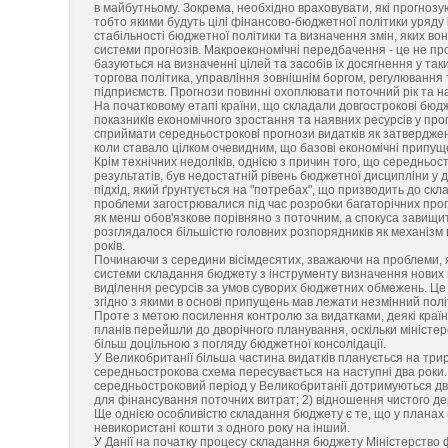
в майбутньому. Зокрема, необхідно враховувати, які прогнозу
тобто якими будуть цілі фінансово-бюджетної політики уряду 
стабільності бюджетної політики та визначення змін, яких во
системи прогнозів. Макроекономічні передбачення - це не п
базуються на визначенні цілей та засобів їх досягнення у та
торгова політика, управління зовнішнім боргом, регулюванн
підприємств. Прогнози повинні охоплювати поточний рік та на
На початковому етапі країни, що складали довгострокові бюд
показників економічного зростання та наявних ресурсів у про
сприймати середньострокові прогнози видатків як затверджен
коли ставало цілком очевидним, що базові економічні припущ
Крім технічних недоліків, однією з причин того, що середньо
результатів, був недостатній рівень бюджетної дисципліни 
підхід, який ґрунтується на "потребах", що призводить до ск
проблеми загострювалися під час розробки багаторічних прог
як менш обов'язкове порівняно з поточним, а спокуса завищ
розглядалося більшістю головних розпорядників як механізм 
років.
Починаючи з середини вісімдесятих, зважаючи на проблеми, я
системи складання бюджету з інструменту визначення нових 
виділення ресурсів за умов суворих бюджетних обмежень. Це 
згідно з якими в основі припущень мав лежати незмінний пол
Проте з метою посилення контролю за видатками, деякі країн
планів перейшли до дворічного планування, оскільки міністер
більш доцільною з погляду бюджетної консолідації.
У Великобританії більша частина видатків планується на трир
середньострокова схема пересувається на наступні два роки
середньостроковий період у Великобританії дотримуються дво
для фінансування поточних витрат; 2) відношення чистого де
Ще однією особливістю складання бюджету є те, що у плана
невикористані кошти з одного року на інший.
У Данії на початку процесу складання бюджету Міністерство 