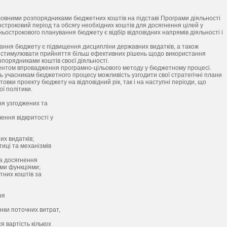
овними розпорядниками бюджетних коштів на підставі Програми діяльності
ьостроковий період та обсягу необхідних коштів для досягнення цілей у
ьострокового планування бюджету є відбір відповідних напрямів діяльності і
ння бюджету є підвищення дисципліни державних видатків, а також
е стимулювати прийняття більш ефективних рішень щодо використання
порядниками коштів своєї діяльності.
нтом впровадження програмно-цільового методу у бюджетному процесі.
 учасникам бюджетного процесу можливість узгодити свої стратегічні плани
вки проекту бюджету на відповідний рік, так і на наступні періоди, що
ї політики.
я узгоджених та
ення відкритості у
их видатків;
тиці та механізмів
а досягнення
ними функціями;
тних коштів за
ня
інки поточних витрат,
я вартість кількох