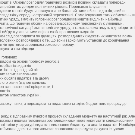
 коштів. Основу розподілу граничних розмірів повинні складати попередні
м прийнятих урядом політичних рішень. Перевагою існування
ядники коштів будуть показувати не бажаний ними обсяг видатків, який не
видатків у середньостроковій перспективі. Саме існування таких обмежень, 
ітики уряду, змусить головних розпорядників коштів виділити найбільш
ачити, що граничні обсяги на середньострокову перспективу є умовними,
кономічної ситуації, зміни політики уряду, а також залежатимуть від пріоритеті
ті обґрунтування ними оцінок своїх прогнозних видатків.
нки слід розподіляти по функціях, розпорядниках бюджетних коштів та поміж
головних розпорядників є те, що вони заохочують установи до коригування
атків протягом середньострокового періоду.
нувати три підходи:
я головних
рядом на основі прогнозу ресурсів.
х обсягів видатків
ів на відповідний рік.
них запитів головними
х обсягів видатків. На цьому
чого рівня (відповідальних
н визначити свої пріоритети, і
оштів.
етом Міністрів України,
зверху - вниз, з переходом на подальших стадіях бюджетного процесу до
 року, є відправним пунктом процесу складання бюджету на наступний рік. Але
ів разом з іншими головними розпорядниками може коригувати середньорічний
ані зміни у структурі видатків, виконання бюджету та аналіз видатків. Необхід
якої можна досягти протягом запланованого періоду за рахунок існуючих