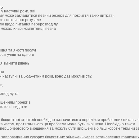
ду.
 наступні роки, які
му може закладатися певний резерв для покриття таких витрат).
жет поточного року, але
стю щодо питання перерозподілу
межах їхньої компетенції певна
івня та якості послуг
сті учнів на одного
я змінити рівень
ння
и наступні за бюджетним роки, воно дає можливість:
в;
зподілу та
ершенням проектів
поточні видатки
 бюджетної стратегії необхідно визначитися з переліком проблемних питань, я
, та часом, протягом якого ця проблема може бути вирішена. Необхідно також
 першочергового вирішення та можуть бути вирішені в більш короткі терміни з
 запровадження суворих бюджетних обмежень через встановлення гранични