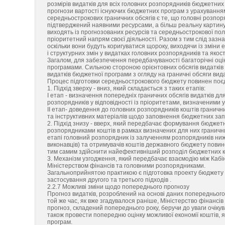
розмірів видатків для всіх головних розпорядників бюджетних
прогнози вартості існуючих бюджетних програм з урахування
середньострокових граничних обсягів є те, що головні розпор
підтверджений наявними ресурсами, а більш реальну картину 
виходять із прогнозованих ресурсів та середньострокової пол
пріоритетний напрям своєї діяльності. Разом з тим слід зазн
оскільки вони будуть коригуватися щороку, виходячи із зміни е
і структурних змін у видатках головних розпорядників та якос
Загалом, для забезпечення передбачуваності багаторічні оці
програмами. Сильною стороною орієнтовних обсягів видатків 
видатків бюджетної програми з огляду на граничні обсяги вид
Процес підготовки середньострокового бюджету повинен поєд
1. Підхід зверху - вниз, який складається з таких етапів:
I етап - визначення попередніх граничних обсягів видатків дл
розпорядників у відповідності із пріоритетами, визначеними у
II етап- доведення до головних розпорядників коштів гранични
та інструктивних матеріалів щодо заповнення бюджетних запит
2. Підхід знизу - вверх, який передбачає формування бюджет
розпорядниками коштів в рамках визначених для них гранични
етапі головний розпорядник із залученням розпорядників ниж
виконавців) та отримувачів коштів державного бюджету повине
тим самим здійснити найефективніший розподіл бюджетних к
3. Механізм узгодження, який передбачає взаємодію між Кабін
Міністерством фінансів та головними розпорядниками.
Загальноприйнятою практикою є підготовка проекту бюджету 
застосування другого та третього підходів .
2.2.7 Можливі зміни щодо попереднього прогнозу
Прогноз видатків, розроблений на основі даних попереднього
той же час, як вже згадувалося раніше, Міністерство фінанс
прогноз, складений попереднього року, беручи до уваги очікув
також провести попередню оцінку можливої економії коштів, 
програм.