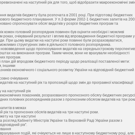
еревизначені на наступний рік для того, щоб відобразити макроекономічні змі
я видатків бюджету була розпочата в 2001 році. При підготовці бюджетних
окового бюджетного планування. У п.З форми 2002-1 бюджетних запитів на 200
овано спрогнозувати обсяг видатків у розрізі бюджетних програм та
ік кожен головний розпорядник повинен був оцінити необхідні і можливі
м роках, очікуваний результат і вплив від впровадження бюджетної програми у
оди. При цьому видатки на наступні роки повинні були розраховуватися,
можливих структурних змін в діяльності головного розпорядника.
 нововведення щодо прогнозування видатків на середньострокову перспектив
оштах на виконання програм. Таким чином, вони не врахували необхідності
них програм.
 план дій впродовж бюджетного періоду щодо реалізації поставленої мети:
м, іншими
иків економічного і соціального розвитку України на відповідний бюджетний
совно очікуваних
идатків на наступний рік та пропозицій щодо змін до програмної класифікації
у на наступний рік
¬економічних показників, розрахованого прогнозного обсягу бюджетних ресурс
відних головних розпорядників разом з прогнозним обсягом видатків на три рок
запитів в межах
рік та прогнозних обсягів видатків на три наступні роки.
жету на три наступні
 розгляд Кабінету Міністрів України та Верховній Раді України разом з
дповідний рік".
нування
врахування подій, які очікуються не лише в наступному бюджетному році, але