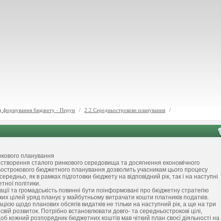
д формування бюджету - Перун
/
2.2 Середньострокове планування
/
окового планування
 створення сталого ринкового середовища та досягнення економічного
ньострокового бюджетного планування дозволить учасникам цього процесу
ередньо, як в рамках підготовки бюджету на відповідний рік, так і на наступні
тної політики.
ації та громадськість повинні бути поінформовані про бюджетну стратегію
ких цілей уряд планує у майбутньому витрачати кошти платників податків.
ією щодо планових обсягів видатків не тільки на наступний рік, а ще на три
свій розвиток. Потрібно встановлювати довго- та середньострокові цілі,
щоб кожний розпорядник бюджетних коштів мав чіткий план своєї діяльності на