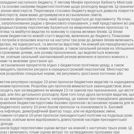
 складанні наступного бюджету. У лютому Мінфін пропонує Кабінету Міністрів
 та основні напрями бюджетної політики щодо розподілу видатків. Ці граничні
різних міністерств. Переговори стосовно бюджету ведуться довкола покриття
іністерств, яким важко дотримуватися встановлених лімітів.
рокового фінансового плану, який щороку подається до парламенту. Як план,
 запропонованих радою з фінансового планування, у якій представлені всі рів
ередньострокову перспективу базуються на макроекономічних прогнозах та
тика та майбутні видатки по кожному із сорока великих блоків. Ці блоки
ічним бюджетом по кожній статті видатків, включених до бюджету. Показники
і потреби в грошових коштах на наступні три роки до деяких блоків включають
атках, які індексуються, та виплатах відсотків). На кожний рік передбачається
ання цін та прийняття нових програм, а також загальний резерв на збільшенн
ьостроковими цілями, але розмір призначення, що виділяється кожному
тки, оскільки загальний запланований резерв включено в прогноз кожного з
рами та можливе зростання цін .
становлення пріоритетів згідно з бюджетною політикою уряду, а також
евищують прогнозні ресурси в середньостроковій перспективі. Міністерство
також розробляє спеціальні норми, які регулюють зростання поточних або
том регулярно складає 10-річні прогнози бюджетних видатків та надходжень
оковим прогнозом. Розробка цих прогнозів вимагається законодавством; вони
оходять при затвердженні як мінімум 13-ти законів про призначення, що містя
, але без детального розподілу. Крім того існує друга категорія видатків, що
 на що використовувати кошти, наприклад, це закони про передбачені держав
управління бюджетом підготовки базових прогнозів і встановлює правила для їх
бюджетного запиту 10-річні базові прогнози та поновлювати їх. Базовий
й на інфляцію, демографічний фактор тощо, але не відображає зміни,
 повинні готувати 10-річні прогнози президентської політики на подальші роки.
рогнозів, оскільки вони відображають довгострокові наслідки президентської
 доходи.
нсів будує перспективні оцінки витрат на кожний з наступних трьох років. Ці
цінах і включають тільки оцінки витрат по затверджених програмах при