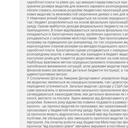
заробітної плати та рівня цін, що використовуватимуться при
граничні розміри видатків для кожного окремого розпорядника
обсяги служать основою розробки бюджетних пропозицій для 
нових видатків та можливостей скорочення деяких з них для м
У Німеччині річний бюджет складається на основі середньост
так і бюджет розробляються на основі фіскальних пропозицій,
уряду. Оцінки майбутніх доходів федерального бюджету на с
припущеннях. В плані відображається загальна фіскальна полі
складаються із багаторічних оцінок, зроблених одночасно з р
узгоджуються з галузевими міністерствами. При прогнозуванн
поправку на підвищення цін (наприклад, по тих соціальних вид
нерозподілені планові резерви на випадок подальшого зрост
заробітної плати. Багаторічні оцінки узгоджуються з середн
розпоряднику коштів, є меншим, ніж закладені в бюджет вида
наступних років для покриття додаткових витрат на нові прог
Найбільш важливою метою середньострокового планування є в
запобігання виникнення ситуацій, коли державні видатки пер
фінансів кожен рік випускає детальні бюджетні інструкції, а 
адміністративних витрат.
У Сполучених Штатах Америки Департамент управління бюдже
які водночас являються як середньостроковим, так і довгостр
періодично уточнюються. Загальні видатки і доходи у США пр
суми призначень із визначенням загального призначення фондів
затверджуються законодавством, яке детально визначає як і
пенсії, виплати та послуги. Закон вимагає від Департаменту 
розробки. Кожного року відомства повинні подавати в рамках 
прогноз - це прогноз видатків по програмах; він скореговани
заплановані у бюджетній політиці уряду. Крім того, відомства
Ці прогнози можуть відрізнятись в значній мірі від базових п
політики, які збільшують або зменшують прогнозні видатки та
Австралія. На початку роботи над бюджетом Міністерство фіна
прогнози "від базового рівня" звичайно виражені в постійних 