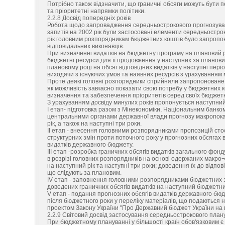
Потрібно також відзначити, що граничні обсяги можуть бути п
та пріоритетні напрямки політики.
2.2.8 Досвід попередніх років
Робота щодо запровадження середньострокового прогнозуванн
запитів на 2002 рік були застосовані елементи середньостр
рік головним розпорядникам бюджетних коштів було запропон
відповідальних виконавців.
При визначенні видатків на бюджетну програму на плановий р
бюджетні ресурси для її продовження у наступних за планови
плановому році на обсяг відповідних видатків у наступні пері
виходячи з існуючих умов та наявних ресурсів з урахуванням 
Проте деякі головні розпорядники сприйняли запропоноване
як можливість завчасно показати свою потребу у бюджетних к
визначення та забезпечення пріоритетів серед своїх бюджет
З урахуванням досвіду минулих років пропонується наступний
I етап- підготовка разом з Мінекономіки, Національним банко
центральними органами державної влади прогнозу макропоказн
рік, а також на наступні три роки.
II етап - внесення головними розпорядниками пропозицій сто
структурних змін проти поточного року у прогнозних обсягах в
видатків державного бюджету.
III етап -розробка граничних обсягів видатків загального фонд
в розрізі головних розпорядників на основі одержаних макро
на наступний рік та наступні три роки; доведення їх до відпо
що слідують за плановим.
IV етап - заповнення головними розпорядниками бюджетних 
доведених граничних обсягів видатків на наступний бюджетний 
V етап - подання прогнозних обсягів видатків державного бюд
після бюджетного роки у переліку матеріалів, що подаються на
проектом Закону України "Про Державний бюджет України на ві
2.2.9 Світовий досвід застосування середньострокового пла
При бюджетному плануванні у більшості країн обов'язковим є 