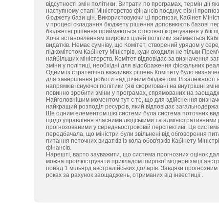
відсутності змін політики. Витрати по програмах, термін дії я
наступному етапі Міністерство фінансів поєднує різні прогноз
бюджету бази цін. Використовуючи ці прогнози, Кабінет Мініс
у процесі складання бюджету рішення доповнюють базові перс
бюджетні рішення приймаються стосовно корегування у бік п
Хоча встановленням широких цілей політики займається Кабін
видатків. Немає сумніву, що Комітет, створений урядом у сер
підкомітетом Кабінету Міністрів, куди входили не тільки Прем'
найбільших міністерств. Комітет відповідає за визначення заг
зміни у політиці, необхідні для відображення фіскальних реалі
Одним із стратегічно важливих рішень Комітету було визначен
для завершення роботи над річним бюджетом. В залежності ві
напрямків існуючої політики (які скориговані на внутрішні змі
повинно зробити зміни у програмах, спрямованих на заощадже
Найголовнішим моментом тут є те, що для здійснення визначе
найкращий розподіл ресурсів, який відповідає загальнодержа
Ще одним елементом цієї системи була система поточних вида
щодо управління власними людськими та адміністративними р
прогнозованими у середньостроковій перспективі. Ця система
передбачала, що міністри були звільнені від обговорення пита
питання поточних видатків із кола обов'язків Кабінету Мініст
фінансів.
Нарешті, варто зауважити, що система прогнозних оцінок дала
можна проілюструвати прикладом широкої модернізації австра
понад 1 мільярд австралійських доларів. Завдяки прогнозним
роках за рахунок заощаджень, отриманих від інвестиції .