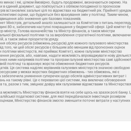
ких минає і які, цілком ймовірно, будуть продовжені, визначаються окремо. На
и в єдиний документ, що пов'язується з обліком погодженої із прогнозом
трів встановлює загальні цілі по відомствах на бюджетний рік. Прийняті урядо
пективні оцінки, що будуються без врахування змін у політиці. Таким чином,
ідвищення або зниження цих базових показників.
ет Міністрів, детальний аналіз залишається за Комітетом з питань перегляд
едині 80-х, забезпечив наступні покращання у бюджетній сфері. Цей комітет бу
єр-міністр, Голова казначейства та Міністр фінансів, а також міністри
альної фіскальної політики та за вироблення стратегічної політики, включаючи
й, а також зміни пріоритетів уряду.
ня обсягу ресурсів (обмежень ресурсів) для кожного галузевого міністерства
д того, чи цей обсяг ресурсів є більшим або меншим від прогнозних оцінок
ни політики міністерств, які приймає Комітет), кожне галузеве міністерство
ння ресурсів, або, навпаки, надати можливість впроваджувати нову діяльніст
них ними напрямків політики та програм галузеві міністерства самі здійснюю
вній політиці та враховує жорсткі обмеження бюджетних ресурсів.
тків. Ця система наділяє керівників галузевих міністерств значною свободою
есурсами у межах жорстких бюджетних обмежень - тих обмежень, які є
 забезпечила уникнення суперечок щодо обсягів адміністративних витрат і
нь на такому рівні. Це є перевагою цієї системи, яка виключає обговорення
рів та, разом з тим, зміцнює довіру між галузевими відомствами та Міністерство
 можливість Міністерству фінансів взяти на себе щось на зразок ролі банку. 
лійської податкової системи, для якої передбачалася інвестиція розміром
 оцінкам, Міністерство фінансів змогло зменшити поточні витрати у наступних