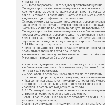
декілька років.
2.2.2 Мета запровадження середньострокового планування
Середньострокове бюджетне планування - це визначення гол
Кабінету Міністрів України, плану своєї діяльності на середн
середньостроковій перспективі. Обов'язковою вимогою середн
завдань, виходячи з фінансових можливостей.
Основною метою запровадження середньострокового планува
забезпечення процесу аналізу використання коштів, що буд
бюджетних коштів на всіх рівнях та планування головними роз
Середньострокове бюджетне планування є необхідним елеме
Перехід до середньострокового бюджетного планування дасть
діяльності з наявними бюджетними коштами як у рамках підгото
сприятиме переходу до формування довгострокової бюджетно
2.2.3 Цілі середньострокового планування
• поліпшення макроекономічного балансу шляхом розробленн
реалістичних прогнозів доходів до бюджету;
• визначення загальних цілей бюджетної політики та забезпеч
їх досягненні впродовж багатьох років;
• визначення і дотримання чітких пріоритетів у сфері державн
• забезпечення можливості ініціювання змін у бюджетній полі
контролю за їх реалізацією;
• удосконалення розподілу бюджетних коштів, спрямованих н
стратегічних пріоритетів, як за функціями, так і між відповід
• підвищення відповідальності головних розпорядників бюдже
ефективне та раціональне використання бюджетних коштів;
• посилення загального бюджетного контролю.
2.2.4 Характерні риси системи середньострокового плануван
1. Прогнозні оцінки розробляються у два етапи:
1 етап - прогнозування, під час якого складаються технічні оц
виходячи з існуючих умов;
2 етап - програмування, на якому визначається та аналізуєтьс