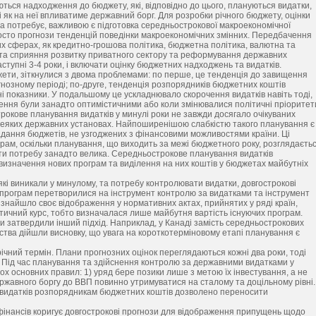
ються надходження до бюджету, які, відповідно до цього, плануються видатки,
і як на неї впливатиме державний борг. Для розробки річного бюджету, оцінки
на потребує, важливою є підготовка середньострокової макроекономічної
росто прогнози тенденцій поведінки макроекономічних змінних. Передбачення
ких сферах, як кредитно-грошова політика, бюджетна політика, валютна та
я та сприяння розвитку приватного сектору та реформування державних
ступні 3-4 роки, і включати оцінку бюджетних надходжень та видатків.
жети, зіткнулися з двома проблемами: по перше, це тенденція до завищення
гнозному періоді; по-друге, тенденція розпорядників бюджетних коштів
і показники. У подальшому це ускладнювало скорочення видатків навіть тоді,
ення були занадто оптимістичними або коли змінювалися політичні пріоритет
строкове планування видатків у минулі роки не завжди досягало очікуваних
у деяких державних установах. Найпоширенішою слабкістю такого планування є
ладання бюджетів, не узгоджених з фінансовими можливостями країни. Ці
рам, оскільки планування, що виходить за межі бюджетного року, розглядаєть
ити потребу занадто велика. Середньострокове планування видатків
визначення нових програм та виділення на них коштів у бюджетах майбутніх
кі виникали у минулому, та потребу контролювати видатки, довгострокові
програм перетворилися на інструмент контролю за видатками та інструмент
знайшло своє відображення у нормативних актах, прийнятих у ряді країн,
ітичний курс, тобто визначалася лише майбутня вартість існуючих програм.
и затвердили інший підхід. Наприклад, у Канаді замість середньострокових
ства дійшли висновку, що увага на короткотерміновому етапі планування є
ічний термін. Плани прогнозних оцінок переглядаються кожні два роки, тоді
. Під час планування та здійснення контролю за державними видатками у
х основних правил: 1) уряд бере позики лише з метою їх інвестування, а не
ржавного боргу до ВВП повинно утримуватися на сталому та доцільному рівні.
х видатків розпорядникам бюджетних коштів дозволено переносити
фінансів коригує довгострокові прогнози для відображення припущень щодо