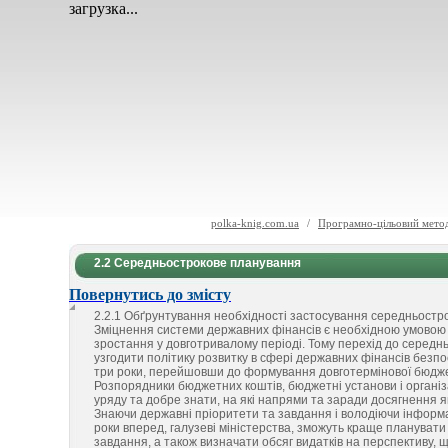
загрузка...
polka-knig.com.ua
/
Програмно-цільовий мето
2.2 Середньострокове планування
Повернутись до змісту
2.2.1 Обґрунтування необхідності застосування середньостр
Зміцнення системи державних фінансів є необхідною умовою
зростання у довготривалому періоді. Тому перехід до серед
узгодити політику розвитку в сфері державних фінансів безпос
три роки, перейшовши до формування довготермінової бюдже
Розпорядники бюджетних коштів, бюджетні установи і організ
уряду та добре знати, на які напрями та заради досягнення я
Знаючи державні пріоритети та завдання і володіючи інформац
роки вперед, галузеві міністерства, зможуть краще планувати 
завдання, а також визначати обсяг видатків на перспективу, 