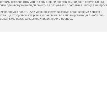
ограми є вчасне отримання даних, які відображають надання послуг. Оцінка
жливо при цьому вивчити діяльність та результати програми в цілому, а не прос
них напрямків роботи. Аби успішно керувати своїми організаціями державні
ва. Це стосується всіх рівнів управління і всіх типів організацій. Необхідно,
ємна і дуже важлива частина управлінського процесу.