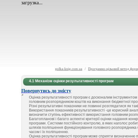
загрузка...
polka-knig.com.ua
/
Програмно-цільовий метод форм
4.1 Механізм оцінки результативності програм
Повернутись до змісту
Оцінка результативності програм є досконалим інструментом 
головним розпорядником коштів на виконання бюджетної прог
Різні результативні показники не повинні розглядатися як так
Використання показників результативності -це корисний анал
визначити ступінь ефективності використання головним розп
Багатопланові і багато аспектні критерії оцінки надання к
програми. Системи постійного контролю, в яких наголос роби
шляхів поліпшення функціонування головного розпорядника б
часом і їх поліпшенню.
Оцінка результативності програм може сприяти визначенню п