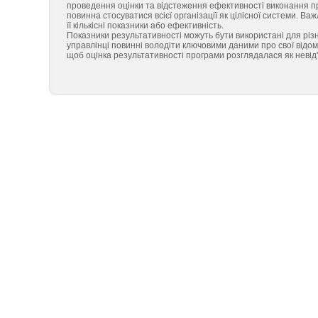
проведення оцінки та відстеження ефективності виконання пр
повинна стосуватися всієї організації як цілісної системи. Ва
її кількісні показники або ефективність.
Показники результативності можуть бути використані для різ
управлінці повинні володіти ключовими даними про свої відомст
щоб оцінка результативності програми розглядалася як невід'