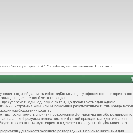
ування бюджету - Перун
/
4.1 Механізм оцінки результативності програм
/
управління, який дає можливість здійснити оцінку ефективності використання
рами для досягнення її мети та завдань.
і, що суперечать один одному, а як такі, що доповнюють один одного.
ітичний інструмент. Чим більше показників результативності, тим краще можн
орядником бюджетних коштів .
онкретних послуг можуть сприяти продовженню функціонування або розширенню
ться на аналізі результативних показників, який проводиться для визначення
юджетних коштів, можуть сприяти відстеженню результатів діяльності, а з
ріоритетів у діяльності головного розпорядника. Особливо важливим для