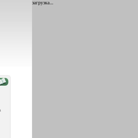
загрузка...
а