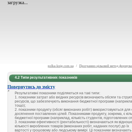
загрузка...
polka-knig.com.ua
/
Програмно-цільовий метод формува
4.2 Типи результативних показників
Повернутись до змісту
Результативні показники поділяються на такі типи:
1. показники затрат або вхідних ресурсів визначають обсяги та струк
ресурсів, що забезпечують виконання бюджетної програми (наприклад, 
тощо);
2. показники продукту (обсяг виконаних робіт) використовуються для 
досягнення поставлених цілей. Показниками продукту, зокрема, є кільк
бюджетної програми (наприклад, кількість студентів, підготовлених спец
3. показники ефективності (рентабельності) визначаються як віднош
кількості вироблених товарів (виконаних робіт, наданих послуг) до їх
вартості у грошовому або людському вимірі. Ці показники визначають