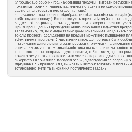
(у грошах або робочих годинах)одиниці продукції, витрати ресурсів 
показника продукту (наприклад, кількість студентів на одного виклада
вартість підготовки одного студента тощо);
4. показники якості повинні відображати якість вироблених товарів (
робіт, наданих послуг). Вони показують користь від здійснення заході
бюджетної програми (наприклад, зниження захворюваності на туберку
При збиранні даних і проведенні оцінки виконання бюджетної програм
заплановано, і ті, які є недостатньо функціональними. Якщо якась пр
то слід провести дослідження на предмет можливого підвищення пла
ефективності програми. Якщо виявляється, що програма була особлив
підтримання даного рівня, а зайві ресурси спрямувати на виконання 
очікуваним результатам, організація повинна визначити, чи прийнятни
рівень виконання програми є дуже низьким, тобто таким, що програма
Кожен з результативних показників має свої переваги. Для різних тип
використанні показників, посадові особи, відповідальні за розробку р
міркування. Як правило, слід вибирати й використовувати ті показни
встановленої мети та виконання поставлених завдань.