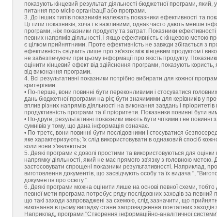
показують кінцевий результат діяльності бюджетної програми, який, у
питання про місію організації або програми.
3. До інших типів показників належать показники ефективності та пок
Ці типи показників, хоча і є важливими, однак часто дають менше ін
програми, ніж показники продукту та затрат. Показники ефективност
певних напрямів діяльності, і якщо ефективність є кінцевою метою пр
є цілком прийнятними. Проте ефективність не завжди збігається з пр
ефективність свідчить лише про зв'язок між кінцевим продуктом і ви
не забезпечуючи при цьому інформації про якість продукту. Показник
оцінити кінцевий ефект від здійснення програми, показують користь, 
від виконання програми.
4. Всі результативні показники потрібно вибирати для кожної програ
критеріями.
• По-перше, вони повинні бути переконливими і стосуватися головних
дань бюджетної програми на рік; бути значимими для керівників у пр
вплив різних напрямів діяльності на виконання завдань і пріоритетів 
продуктивність програми та її пріоритети. Показники повинні бути в
• По-друге, результативні показники мають бути чіткими і не повинні
сумнівів у тому, що дана інформація означає.
• По-третє, вони повинні бути послідовними і стосуватися безпосере
яке характеризують; їх слід використовувати в однаковий спосіб кожно
коли вони з'являються.
5. Деякі програми є доволі простими та використовуються для оцінки
напрямку діяльності, який не має прямого зв'язку з головною метою.
застосовувати спрощені показники результативності. Наприклад, пр
виготовлення документів, що засвідчують особу та їх видача ", "Виго
документів про освіту ".
6. Деякі програми можна оцінити лише на основі певної схеми, тобто
певної мети програма потребує ряду послідовних заходів за певний п
що такі заходи запроваджені за схемою, слід зазначити, що прийня
виконання в цьому випадку стане запровадження поетапних заходів з
Наприклад, програми "Створення інформаційно-аналітичної системи