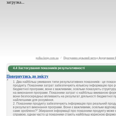
загрузка...
polka-knig.com.ua
/
Програмно-цільовий метод формування 
4.4 Застосування показників результативності
Повернутись до змісту
1. Два найбільш уживаних типи результативних показників - це показн
продукту. Показники затрат забезпечують кількісну інформацію про р
бюджетної програми, вони є важливими, оскільки показують структуру
на виконання програми. Показники затрат є найбільш вживаною формо
вони безпосередньо впливають на результат діяльності бюджетної пр
найлегшими для розуміння.
2. Показники продукту забезпечують інформацію про реальний прод
в результаті виконання програми. Вони є важливими, оскільки відпов
саме зроблено?" Збирання інформації про показники продукту може
справою, однак часто ці показники стають найбільш корисною формою