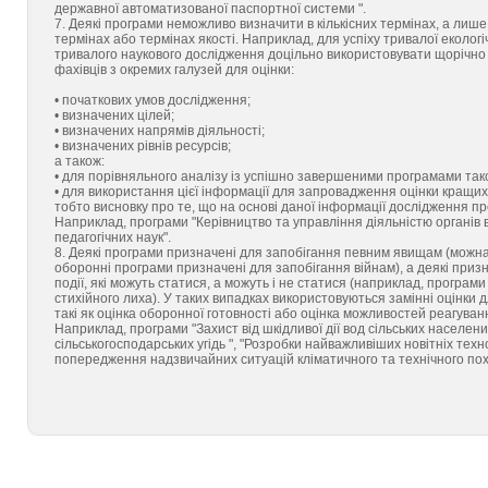
державної автоматизованої паспортної системи ".
7. Деякі програми неможливо визначити в кількісних термінах, а лише
термінах або термінах якості. Наприклад, для успіху тривалої еколог
тривалого наукового дослідження доцільно використовувати щорічно 
фахівців з окремих галузей для оцінки:
• початкових умов дослідження;
• визначених цілей;
• визначених напрямів діяльності;
• визначених рівнів ресурсів;
а також:
• для порівняльного аналізу із успішно завершеними програмами тако
• для використання цієї інформації для запровадження оцінки кращих
тобто висновку про те, що на основі даної інформації дослідження 
Наприклад, програми "Керівництво та управління діяльністю органів вн
педагогічних наук".
8. Деякі програми призначені для запобігання певним явищам (можна
оборонні програми призначені для запобігання війнам), а деякі приз
події, які можуть статися, а можуть і не статися (наприклад, програми л
стихійного лиха). У таких випадках використовуються замінні оцінки 
такі як оцінка оборонної готовності або оцінка можливостей реагуван
Наприклад, програми "Захист від шкідливої дії вод сільських населени
сільськогосподарських угідь ", "Розробки найважливіших новітніх техн
попередження надзвичайних ситуацій кліматичного та технічного пох