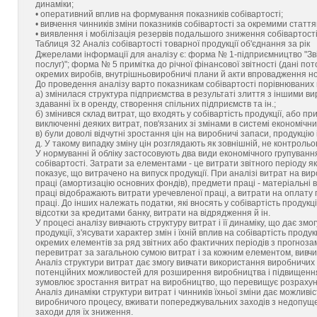
динаміки;
• оперативний вплив на формування показників собівартості;
• вивчення чинників зміни показників собівартості за окремими статт
• виявлення і мобілізація резервів подальшого зниження собівартості
Таблиця 32 Аналіз собівартості товарної продукції об'єднання за рік
Джерелами інформації для аналізу є: форма № 1-підприємництво "Звіт 
послуг)"; форма № 5 примітка до річної фінансової звітності (дані пот
окремих виробів, внутрішньовиробничі плани й акти впровадження нов
До проведення аналізу варто показникам собівартості порівнюваних п
а) змінилася структура підприємства в результаті злиття з іншими 
здаванні їх в оренду, створення спільних підприємств та ін.;
б) змінився склад витрат, що входять у собівартість продукції, або п
виключенні деяких витрат, пов'язаних зі змінами в системі економічни
в) були доволі відчутні зростання цін на виробничі запаси, продукці
д. У такому випадку зміну цін розглядають як зовнішній, не контроль
У нормуванні й обліку застосовують два види економічного групуванн
собівартості. Затрати за елементами - це витрати звітного періоду я
показує, що витрачено на випуск продукції. При аналізі витрат на ви
праці (амортизацію основних фондів), предмети праці - матеріальні в
праці відображають витрати уречевленої праці, а витрати на оплату п
праці. До інших належать податки, які вносять у собівартість продукц
відсотки за кредитами банку, витрати на відрядження й ін.
У процесі аналізу вивчають структуру витрат і її динаміку, що дає змо
продукції, з'ясувати характер змін і їхній вплив на собівартість про
окремих елементів за ряд звітних або фактичних періодів з прогноза
перевитрат за загальною сумою витрат і за кожним елементом, вивчи
Аналіз структури витрат дає змогу вивчати використання виробничих
потенційних можливостей для розширення виробництва і підвищення я
зумовлює зростання витрат на виробництво, що перевищує розрахун
Аналіз динаміки структури витрат і чинників їхньої зміни дає можливі
виробничого процесу, вживати попереджувальних заходів з недопущен
заходи для їх зниження.