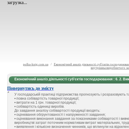
загрузка...
polka-knig.com.ua
/
Економічний аналіз діяльності суб'єктів господарюва
внутрішньовиробничого зав
Економічний аналіз діяльності суб'єктів господарювання : 6. 2. В
Повернутись до змісту
У господарській практиці підприємства прогнозують і розраховують так
• повна собівартість товарної продукції;
• витрати на 1 грн. товарної продукції;
• собівартість одиниці виробів.
До завдання аналізу собівартості продукції входять:
• оцінювання обгрунтованості і напруженості завдання;
• оцінювання виконання завдання за показниками собівартості і вивче
виробництві затрат поточним нормативам витрат матеріальних, трудо
• виявлення і кількісне визначення чинників, що вплинули на відхилен