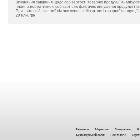
Виконання завдання щодо собівартості товарної продукції аналізують
плані, з нормативною собівартістю фактично випущеної продукції (табл.
При загальній економії від зниження собівартості товарної продукції 
20 млн. грн.
Економіка
Маркетинг
Менеджмент
Фі
Бухгалтерський облік
Політологія
Страх