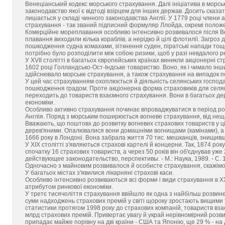
Венеціанський кодекс морського страхування. Далі ініціатива в морсь
законодавство якої є відтоді взірцем для інших держав. Досить сказа
лишається у складі чинного законодавства Англії. У 1779 році члени
страхування - так званий підписний формуляр Ллойда, окремі положе
Комерційне мореплавання особливо інтенсивно розвивалося після Ве
плавання виходили кілька кораблів, а нерідко й цілі флотилії. Загроз
пошкодження судна комахами, зіткнення суден, піратські напади тощо.
потрібно було розподілити між собою ризики, щоб у разі невдалого ре
У XVII столітті в багатьох європейських країнах виникли акціонерні с
1602 році Голландсько-Ост-Індське товариство. Воно, як і чимало інши
здійснювало морське страхування, а також страхування на випадок п
У цей час страхуванням охоплюється й діяльність селянських господ
пошкодження градом. Проте акціонерна форма страховиків для селян
переходить до товариств взаємного страхування. Вони в багатьох де
економіки.
Особливо активно страхування починає впроваджуватися в період розв
Англія. Поряд з морським поширюється вогневе страхування, від неща
Вважають, що поштовх до розвитку вогневих страхових товариств у ці
дерев'яними. Опалювалися вони домашніми вогнищами (камінами), а 
1666 року в Лондоні. Вона забрала життя 70 тис. мешканців, знищив
У XIX столітті з'являються страхові картелі й концерни. Так, 1874 ро
спочатку 16 страхових товариств, а через 50 років він об'єднував уже
действующее законодательство, перспективы. - М.: Наука, 1989. - С. 1
Одночасно з майновим розвивалося й особисте страхування, скажімо,
У багатьох містах з'явилися лікарняні страхові каси.
Особливо інтенсивно розвиваються всі форми і види страхування в XX 
атрибутом ринкової економіки.
У третє тисячоліття страхування ввійшло як одна з найбільш розвинен
суми надходжень страхових премій у світі щороку зростають вищими 
статистики протягом 1998 року до страхових компаній, товариств вз
млрд страхових премій. Привертає увагу й украй нерівномірний розви
припадає майже порівну на дві країни - США та Японію, ще 29 % - на 