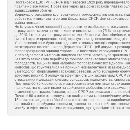
Постановою ЦВК і РНК СРСР від 4 вересня 1929 року впроваджувалос
практично все майно. Проте вже через два роки страхові платежі бул
відшкодування збитків.
Водночас страхування кооперативних і громадських підприємств, куди
роботу мали виконувати органи Держстраху СРСР. Цей страховик орга
майна громадян.
Не існувало чіткої концепції і щодо розвитку особистого страхуванн
страхування, маючи на меті охопити ним не менш як 75 % працюючих.
до 30 %, і колективне страхування стало збитковим. Його відмінили,
смерті і втрати працездатності, страхування від нещасних випадків.
У післявоєнні роки було вжито деяких важливих заходів, спрямованих
затверджено положення про Держстрах СРСР. Цей документ розширюв
госпрозрахункової одиниці Управлінню іноземного страхування СРСР
У період реформ 60-х років минулого століття багато було зроблено 
без якого важко було перейти до грошової гарантованої оплати праці
господарств, зміцнити інші напрямки госпрозрахункових відносин. З
колгоспів, що ґрунтувалися на принципі еквівалентності взаємовіднос
у методології формування страхових резервів. Було збільшено норму
включено посуху). З огляду на ефективність цих заходів уряд СРСР уж
страхування й державні сільськогосподарські підприємства, спросту
Протягом 60-70-х років почали застосовуватися нові види страхуванн
підприємства дістали право на здійснення добровільного страхування
ставленні до страхової справи, вона в СРСР розвивалася значно повіл
Початок 90-х років ознаменувався політичними та економічними зміна
15 незалежних держав. Україна за кількістю населення та виробничим
ринковий тип розбудови економіки, ставши на шлях глибоких економ
має бути ефективна система страхування, що відповідає світовим ст