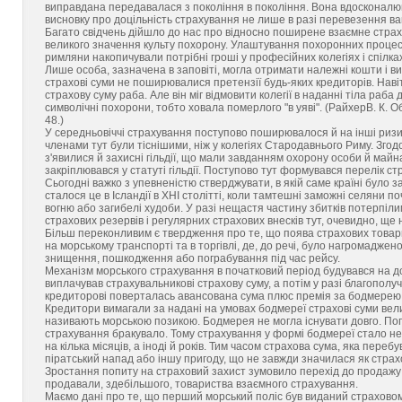
виправдана передавалася з покоління в покоління. Вона вдосконалю
висновку про доцільність страхування не лише в разі перевезення ван
Багато свідчень дійшло до нас про відносно поширене взаємне стра
великого значення культу похорону. Улаштування похоронних процесі
римляни накопичували потрібні гроші у професійних колегіях і спілк
Лише особа, зазначена в заповіті, могла отримати належні кошти і ви
страхові суми не поширювалися претензії будь-яких кредиторів. Навіт
страхову суму раба. Але він міг відмовити колегії в наданні тіла раба
символічні похорони, тобто ховала померлого "в уяві". (РайхерВ. К. 
48.)
У середньовіччі страхування поступово поширювалося й на інші ризики
членами тут були тіснішими, ніж у колегіях Стародавнього Риму. Зго
з'явилися й захисні гільдії, що мали завданням охорону особи й майн
закріплювався у статуті гільдії. Поступово тут формувався перелік ст
Сьогодні важко з упевненістю стверджувати, в якій саме країні було
сталося це в Ісландії в ХНІ столітті, коли тамтешні заможні селяни п
вогню або загибелі худоби. У разі нещастя частину збитків потерпіл
страхових резервів і регулярних страхових внесків тут, очевидно, ще 
Більш переконливим є твердження про те, що поява страхових товари
на морському транспорті та в торгівлі, де, до речі, було нагромаджено
знищення, пошкодження або пограбування під час рейсу.
Механізм морського страхування в початковий період будувався на до
виплачував страхувальникові страхову суму, а потім у разі благополуч
кредиторові поверталась авансована сума плюс премія за бодмерею. 
Кредитори вимагали за надані на умовах бодмереї страхові суми вели
називають морською позикою. Бодмерея не могла існувати довго. Попи
страхування бракувало. Тому страхування у формі бодмереї стало н
на кілька місяців, а іноді й років. Тим часом страхова сума, яка пер
піратський напад або іншу пригоду, що не завжди значилася як страх
Зростання попиту на страховий захист зумовило перехід до продажу 
продавали, здебільшого, товариства взаємного страхування.
Маємо дані про те, що перший морський поліс був виданий страховому 