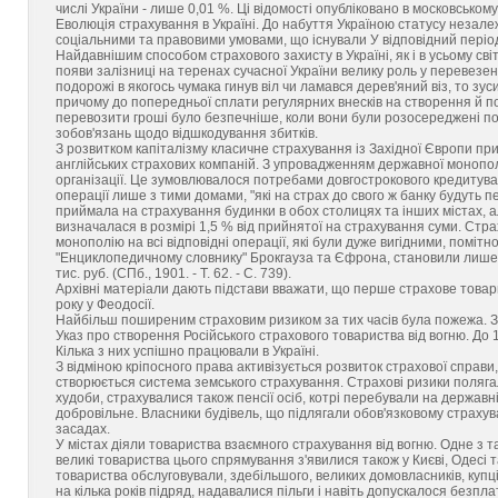
числі України - лише 0,01 %. Ці відомості опубліковано в московськом
Еволюція страхування в Україні. До набуття Україною статусу незале
соціальними та правовими умовами, що існували У відповідний період у
Найдавнішим способом страхового захисту в Україні, як і в усьому світ
появи залізниці на теренах сучасної України велику роль у перевезенн
подорожі в якогось чумака гинув віл чи ламався дерев'яний віз, то з
причому до попередньої сплати регулярних внесків на створення й п
перевозити гроші було безпечніше, коли вони були розосереджені по
зобов'язань щодо відшкодування збитків.
З розвитком капіталізму класичне страхування із Західної Європи прийш
англійських страхових компаній. З упровадженням державної монополі
організації. Це зумовлювалося потребами довгострокового кредитув
операції лише з тими домами, "які на страх до свого ж банку будуть 
приймала на страхування будинки в обох столицях та інших містах, а
визначалася в розмірі 1,5 % від прийнятої на страхування суми. Страх
монополію на всі відповідні операції, які були дуже вигідними, помітн
"Енциклопедичному словнику" Брокгауза та Єфрона, становили лише 11
тис. руб. (СПб., 1901. - Т. 62. - С. 739).
Архівні матеріали дають підстави вважати, що перше страхове товари
року у Феодосії.
Найбільш поширеним страховим ризиком за тих часів була пожежа. З 
Указ про створення Російського страхового товариства від вогню. До 
Кілька з них успішно працювали в Україні.
З відміною кріпосного права активізується розвиток страхової справи
створюється система земського страхування. Страхові ризики поляга
худоби, страхувалися також пенсії осіб, котрі перебували на державн
добровільне. Власники будівель, що підлягали обов'язковому страху
засадах.
У містах діяли товариства взаємного страхування від вогню. Одне з т
великі товариства цього спрямування з'явилися також у Києві, Одесі т
товариства обслуговували, здебільшого, великих домовласників, купц
на кілька років підряд, надавалися пільги і навіть допускалося безп