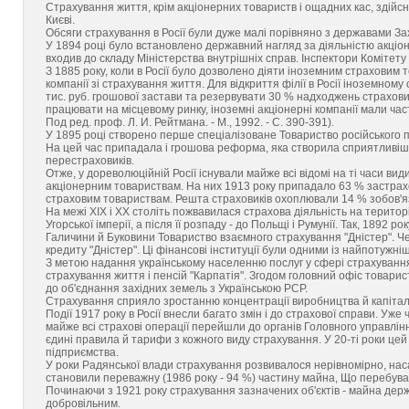
Страхування життя, крім акціонерних товариств і ощадних кас, здійс
Києві.
Обсяги страхування в Росії були дуже малі порівняно з державами За
У 1894 році було встановлено державний нагляд за діяльністю акціон
входив до складу Міністерства внутрішніх справ. Інспектори Комітету 
З 1885 року, коли в Росії було дозволено діяти іноземним страховим то
компанії зі страхування життя. Для відкриття філії в Росії іноземно
тис. руб. грошової застави та резервувати 30 % надходжень страхови
працювати на місцевому ринку, іноземні акціонерні компанії мали час
Под ред. проф. Л. И. Рейтмана. - М., 1992. - С. 390-391).
У 1895 році створено перше спеціалізоване Товариство російського 
На цей час припадала і грошова реформа, яка створила сприятливіші 
перестраховиків.
Отже, у дореволюційній Росії існували майже всі відомі на ті часи в
акціонерним товариствам. На них 1913 року припадало 63 % застрах
страховим товариствам. Решта страховиків охоплювали 14 % зобов'я
На межі XIX і XX століть пожвавилася страхова діяльність на територі
Угорської імперії, а після її розпаду - до Польщі і Румунії. Так, 189
Галичини й Буковини Товариство взаємного страхування "Дністер". Ч
кредиту "Дністер". Ці фінансові інституції були одними із найпотужні
З метою надання українському населенню послуг у сфері страхування
страхування життя і пенсій "Карпатія". Згодом головний офіс товари
до об'єднання західних земель з Українською РСР.
Страхування сприяло зростанню концентрації виробництва й капіталу,
Події 1917 року в Росії внесли багато змін і до страхової справи. У
майже всі страхові операції перейшли до органів Головного управлін
єдині правила й тарифи з кожного виду страхування. У 20-ті роки це
підприємства.
У роки Радянської влади страхування розвивалося нерівномірно, наса
становили переважну (1986 року - 94 %) частину майна, Що перебув
Починаючи з 1921 року страхування зазначених об'єктів - майна держа
добровільним.