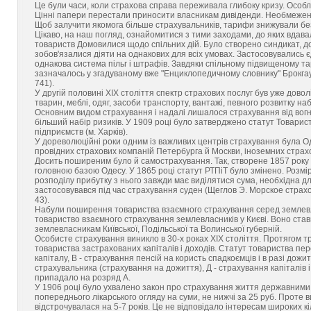
Це були часи, коли страхова справа переживала глибоку кризу. Особл
Цінні папери перестали приносити власникам дивіденди. Необмежена
Щоб залучити якомога більше страхувальників, тарифи знижували без
Цікаво, на наш погляд, ознайомитися з тими заходами, до яких вдавал
товариств Домовилися щодо спільних дій. Було створено синдикат, до 
зобов'язалися діяти на однакових для всіх умовах. Застосовувались 
однакова система пільг і штрафів. Завдяки спільному підвищеному т
зазначалось у згадуваному вже "Енциклопедичному словнику" Брокгауз
741).
У другій половині XIX століття спектр страхових послуг був уже дово
тварин, меблі, одяг, засоби транспорту, вантажі, певного розвитку н
Основним видом страхування і надалі лишалося страхування від вог
більший набір ризиків. У 1909 році було затверджено статут Товарист
підприємств (м. Харків).
У дореволюційні роки одним із важливих центрів страхування була Оде
провідних страхових компаній Петербурга й Москви, іноземних страхо
Досить поширеним було й самострахування. Так, створене 1857 року Р
головною базою Одесу. У 1865 році статут РТПіТ було змінено. Розмір
розподілу прибутку з нього завжди має виділятися сума, необхідна д
застосовувався під час страхування суден (Щеглов Э. Морское страхов
43).
Набули поширення товариства взаємного страхування серед землевл
товариство взаємного страхування землевласників у Києві. Воно ста
землевласникам Київської, Подільської та Волинської губерній.
Особисте страхування виникло в 30-х роках XIX століття. Протягом 
товариства застрахованих капіталів і доходів. Статут товариства пе
капіталу, В - страхування пенсій на користь спадкоємців і в разі дожи
страхувальника (страхування на дожиття), Д - страхування капіталів і
припадало на розряд А.
У 1906 році було ухвалено закон про страхування життя державним
попереднього лікарського огляду на суми, не нижчі за 25 руб. Проте 
відстрочувалася на 5-7 років. Це не відповідало інтересам широких к