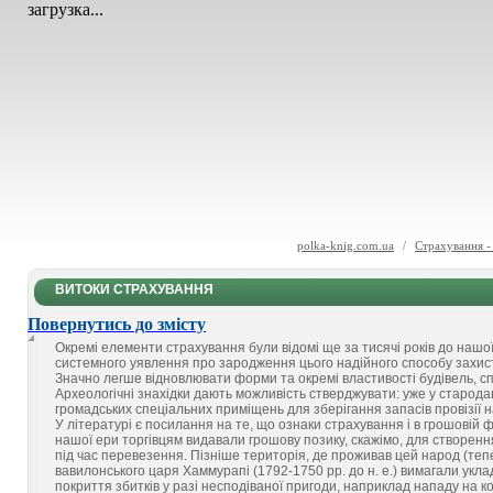
загрузка...
polka-knig.com.ua
/
Страхування -
ВИТОКИ СТРАХУВАННЯ
Повернутись до змісту
Окремі елементи страхування були відомі ще за тисячі років до нашої 
системного уявлення про зародження цього надійного способу захист
Значно легше відновлювати форми та окремі властивості будівель, спо
Археологічні знахідки дають можливість стверджувати: уже у старода
громадських спеціальних приміщень для зберігання запасів провізії 
У літературі є посилання на те, що ознаки страхування і в грошовій 
нашої ери торгівцям видавали грошову позику, скажімо, для створення
під час перевезення. Пізніше територія, де проживав цей народ (теп
вавилонського царя Хаммурапі (1792-1750 pp. до н. е.) вимагали укл
покриття збитків у разі несподіваної пригоди, наприклад нападу на ко