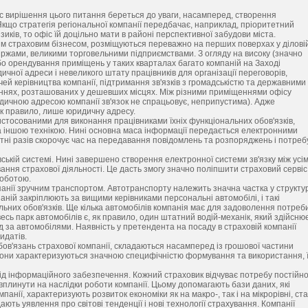
с вирішення цього питання береться до уваги, насамперед, створення
кщо стратегія регіональної компанії передбачає, наприклад, пріоритетний
зиків, то офіс їй доцільно мати в районі перспективної забудови міста.
еним страховим бізнесом, розміщуються переважно на перших поверхах у ділові
біржами, великими торговельними підприємствами. З огляду на високу (значно
бо орендування приміщень у таких кварталах багато компаній на Заході
ої адреси і невеликого штату працівників для організації переговорів,
ей керівництва компанії, підтримання зв'язків з громадськістю та державними
ннях, розташованих у дешевших місцях. Між різними приміщеннями офісу
идичною адресою компанії зв'язок не спрацьовує, неприпустима). Адже
 як правило, лише юридичну адресу.
стосованими для виконання працівниками їхніх функціональних обов'язків,
а іншою технікою. Нині основна маса інформації передається електронними
отні разів скорочує час на передавання повідомлень та розпоряджень і потреб
ській системі. Нині завершено створення електронної системи зв'язку між усі
ння страхової діяльності. Це дасть змогу значно поліпшити страховий сервіс
роботою.
анії зручним транспортом. Автотранспорту належить значна частка у структур
аній закріплюють за вищими керівниками персональні автомобілі, і такі
льних обов'язків. Ще кілька автомобілів компанія має для задоволення потреб
весь парк автомобілів є, як правило, один штатний водій-механік, який здійсню
д за автомобілями. Наявність у претендента на посаду в страховій компанії
идатів.
бов'язань страхової компанії, складаються насамперед із грошової частини
 Вони характеризуються значною специфічністю формування та використання, 
від інформаційного забезпечення. Кожний страховик відчуває потребу постійн
 вплинути на наслідки роботи компанії. Цьому допомагають бази даних, які
панії, характеризують розвиток економіки як на макро-, так і на мікрорівні, ст
ють уявлення про світові тенденції і нові технології страхування. Компанії