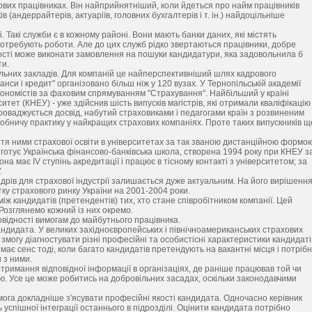
вих працівниках. Він найприйнятніший, коли йдеться про найм працівників
(андеррайтерів, актуаріїв, головних бухгалтерів і т. ін.) найдоцільніше
 Такі служби є в кожному районі. Вони мають банки даних, які містять
отребують роботи. Але до цих служб рідко звертаються працівники, добре
ості може виконати замовлення на пошуки кандидатури, яка задовольнила б
ти.
альних закладів. Для компаній це найперспективніший шлях кадрового
анси і кредит" організовано більш ніж у 120 вузах. У Тернопільській академії
кономістів за фаховим спрямуванням "Страхування". Найбільший у країні
тет (КНЕУ) - уже здійснив шість випусків магістрів, які отримали кваліфікацію 
оваджується досвід, набутий страховиками і педагогами країн з розвиненим
робничу практику у найкращих страхових компаніях. Проте таких випускників щ
тя ними страхової освіти в університетах за так званою дистанційною формо
 готує Українська фінансово-банківська школа, створена 1994 року при КНЕУ з
а має IV ступінь акредитації і працює в тісному контакті з університетом; за
.
дрів для страхової індустрії залишається дуже актуальним. На його вирішенн
у страхового ринку України на 2001-2004 роки.
ж кандидатів (претендентів) тих, хто стане співробітником компанії. Цей
Розглянемо кожний із них окремо.
овідності вимогам до майбутнього працівника.
ндидата. У великих західноєвропейських і північноамериканських страхових
могу діагностувати різні професійні та особистісні характеристики кандидаті
я має сенс тоді, коли багато кандидатів претендують на вакантні місця і потріб
 з ними.
тримання відповідної інформації в організаціях, де раніше працював той чи
ю. Усе це може робитись на добровільних засадах, оскільки законодавчими
омога докладніше з'ясувати професійні якості кандидата. Одночасно керівник
ь успішної інтеграції останнього в підрозділі. Оцінити кандидата потрібно