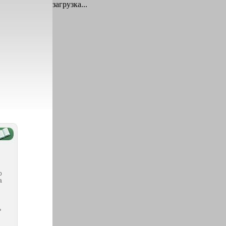
загрузка...
о
а
ь