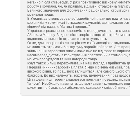
негайно після співбесіди. У разі позитивного висновку компе
роботу в компанії, які, як правило, від імені страховика підпису
Великого значення для формування раціональної структури і
мотивації праці.
В Україні, де рівень середньої заробітної плати ще надто низ
керівників, у тому числі і страхових компаній, ще намагаютьс
відомий під назвою "батога і пряника".
У країнах з розвиненою економікою менеджмент часто спираєт
Абрахам Маслоу. Згідно з цією теорією людські потреби мають 
задовольняється, він втрачає свою актуальність.
Отже, для працівників, які за рівнем своїх доходів не задоволь
можливість отримати більшу суму заробітної плати. Для праці
збільшення заробітної плати може вже не відігравати вирішаль
насамперед дістати в користування престижний автомобіль, пе
мріють про урядові та інші нагороди тощо.
Існує також більш переконлива, на наш погляд, і прийнятна дл
Перший чинник - заробітна плата. Якщо її рівень низький, п
високого рівня, то працівник залишиться, але самого цього с
факторів. До них належать, зокрема, делегування прав щодо 
Ці та деякі інші теорії намагаються пояснити поведінку праців
"мінуси". Необхідно пам'ятати, що мотивація - комплексне яв
колективі не буває двох абсолютно однакових співробітників