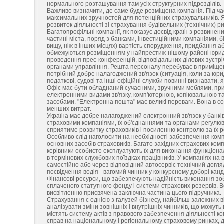
нормального розташування там усіх структурних підрозділів.
Важливо визначити, де саме буде розміщена компанія. Під ча
максимальних зручностей для потенційних страхувальників. Я
розвиток діяльності зі страхування будівельних (технічних) ри
Багатопрофільні компанії, як показує досвід країн з розвин
частині міста, поряд з банками, інвестиційними компаніями, 
вищу, ніж в інших місцях) вартість спорудження, придбання а
обмежуються розміщенням у найпрестиж-нішому районі юридичн
проведення прес-конференцій, відповідальних ділових зустріч
органами управління. Решта персоналу перебуває в приміще
потрібний добре налагоджений зв'язок (ситуація, коли за юр
податкові, судові та інші офіційні служби повинні визнавати,
Офіс має бути обладнаний сучасними, зручними меблями, при
електронними видами зв'язку, комп'ютерною, копіювальною т
засобами. "Електронна пошта" має великі переваги. Вона в с
менших витрат.
Україна має добре налагоджений електронний зв'язок у банків
страховими компаніями, їх об'єднаннями та органами регулюва
сприятиме розвитку страховиків і посиленню контролю за їх 
Особливо слід наголосити на необхідності забезпечення комп
основних засобів страховиків. Багато західних страхових комп
керівники особисто експлуатують їх для виконання функціона
в термінових службових поїздках працівників. У компаніях на 
самостійно або через відповідний автосервіс технічний догля
посвідчення водія - вагомий чинник у конкурсному доборі канд
Фінансові ресурси, що забезпечують надійність виконання зо
сплаченого статутного фонду і системи страхових резервів.
висвітленню присвячена заключна частина цього підручника.
Страхування є однією з галузей бізнесу, найбільш залежних 
аналізувати зміни зовнішніх і внутрішніх чинників, що можуть
містять систему актів з правового забезпечення діяльності ком
справ на національному і регіональному страховому ринках, да