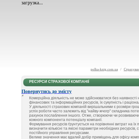
загрузка...
polka-knig.com.ua
/
Страхуван
РЕСУРСИ СТРАХОВОЇ КОМПАНІЇ
Повернутись до змісту
Комерційна діяльність не може здійснюватися без наявності н
фінансових та інформаційних ресурсів, їх сукупність і раціо
У діяльності страхових компаній вирішальними є розміри грош
успіх роботи часто залежить від "найву-жчогр" складника поте
рахунок послаблення іншого. Отже, створюючи чи розвиваючи
кожного компонента потенціалу компанії.
Формування ресурсів ґрунтується на порівнянні витрат на їх п
визначити кількісні та якісні параметри необхідних ресурсів, с
постійного управління ресурсами.
Велике значення має вдалий добір приміщень для офісу комп