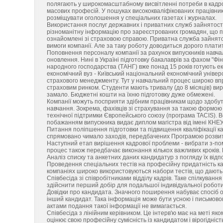
полягають у широкомасштабному висвітленні потреби в кадро
масових професій. У пошуках висококваліфікованих працівників 
розміщувати оголошення у спеціальних газетах і журналах.
Використання послуг державних і приватних служб зайнятості.
різноманітну інформацію про зареєстрованих громадян, що п
ознайомлені зі страховою справою. Приватна служба зайнят
вимоги компанії. Але за таку роботу доводиться дорого плати
Поповнення персоналу компанії за рахунок випускників навч
оновлення. Нині в Україні підготовку бакалаврів за фахом "Фін
народного господарства (ТАНГ) вже понад 15 років готують е
економічний вуз - Київський національний економічний універси
страхового менеджменту. Тут у навчальний процес широко впр
страховим ринком. Студенти мають тривалу (до 8 місяців) ви
замало. Бюджетні кошти на їхню підготовку дуже обмежені.
Компанії можуть посприяти здібним працівникам щодо здобут
навчання. Зокрема, фахівців зі страхування за такою формою
технічної підтримки Європейського союзу (програма TACIS). Вон
побажанням випускника видає диплом магістра від імені КНЕУ
Питання поліпшення підготовки та підвищення кваліфікації ка
спрямовано чимало заходів, передбачених Програмою розвитк
Наступний етап вирішення кадрової проблеми - вибрати з-помі
процес також передбачає виконання кількох важливих кроків. 
Аналіз списку та анкетних даних кандидатур з погляду їх відп
Проведення спеціальних тестів на професійну придатність ка
компаніях широко використовуються набори тестів, що дають з
Співбесіда зі співробітниками відділу кадрів. Таке спілкуванн
здійснити перший добір для подальшої індивідуальної роботи
Довідки про кандидата. Значного поширення набуває спосіб о
інший кандидат. Така інформація може бути усною і письмово
актами подання такої інформації не вимагається.
Співбесіда з лінійним керівником. Це інтерв'ю має на меті як
оцінює свою професійну сумісність із кандидатом і вірогідніст