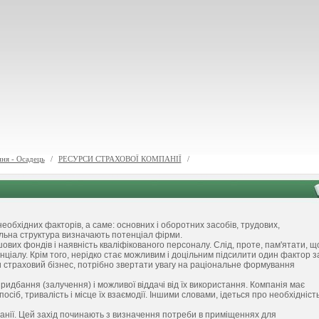
ня - Осадець
/
РЕСУРСИ СТРАХОВОЇ КОМПАНІЇ
/
еобхідних факторів, а саме: основних і оборотних засобів, трудових,
нальна структура визначають потенціал фірми.
ових фондів і наявність кваліфікованого персоналу. Слід, проте, пам'ятати, щ
нціалу. Крім того, нерідко стає можливим і доцільним підсилити один фактор з
 страховий бізнес, потрібно звертати увагу на раціональне формування
ридбання (залучення) і можливої віддачі від їх використання. Компанія має
посіб, тривалість і місце їх взаємодії. Іншими словами, ідеться про необхідніст
анії. Цей захід починають з визначення потреби в приміщеннях для