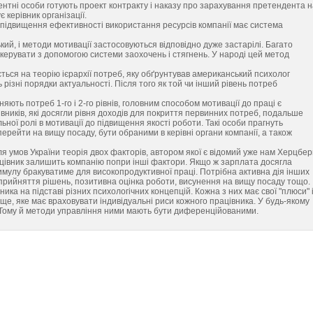
тентні особи готують проект контракту і наказу про зарахування претендента 
є керівник організації.
 підвищення ефективності використання ресурсів компанії має система
ький, і методи мотивації застосовуються відповідно дуже застарілі. Багато
я керувати з допомогою системи заохочень і стягнень. У народі цей метод
ься на теорію ієрархії потреб, яку обґрунтував американський психолог
різні порядки актуальності. Після того як той чи інший рівень потреб
няють потреб 1-го і 2-го рівнів, головним способом мотивації до праці є
вників, які досягли рівня доходів для покриття первинних потреб, подальше
ної ролі в мотивації до підвищення якості роботи. Такі особи прагнуть
рейти на вищу посаду, бути обраними в керівні органи компанії, а також
я умов України теорія двох факторів, автором якої є відомий уже нам Херцберг
рацівник залишить компанію попри інші фактори. Якщо ж зарплата досягла
тимулу бракуватиме для високопродуктивної праці. Потрібна активна дія інших
прийняття рішень, позитивна оцінка роботи, висунення на вищу посаду тощо.
ника на підставі різних психологічних концепцій. Кожна з них має свої "плюси" 
ище, яке має враховувати індивідуальні риси кожного працівника. У будь-якому
. Тому й методи управління ними мають бути диференційованими.