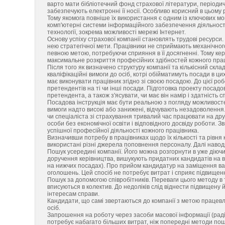
варто мати бібліотечний фонд страхової літератури, період
забезпечують електронні її носії. Особливо корисний в цьому
Тому якомога повніше їх використання є одним із ключових мо
комп'ютерні системи інформаційного забезпечення діяльності
технології, зокрема можливості мережі Інтернет.
Основу успіху страхової компанії становлять трудові ресурси
нею стратегічної мети. Працівники не сприймають механічного
певною метою, потребуючи сприяння в її досягненні. Тому кер
максимальне розкриття професійних здібностей кожного прац
Після того як визначено структуру компанії та кількісний склад
кваліфікаційні вимоги до осіб, котрі обійматимуть посади в ц
має виконувати працівник згідно зі своєю посадою. До цієї ро
претендентів на ті чи інші посади. Підготовка проекту посадо
претендента, а також з'ясувати, чи має він намір і здатність
Посадова інструкція має бути реальною з погляду можливосте
вимоги надто високі або занижені, відчувають незадоволення
чи спеціаліста зі страхування тривалий час працювати на др
особи без економічної освіти і відповідного досвіду роботи.
успішної професійної діяльності кожного працівника.
Визначивши потребу в працівниках щодо їх кількості та рівня 
використані різні джерела поповнення персоналу. Далі навод
Пошук усередині компанії. Його можна розгорнути в уже діючи
доручення керівництва, вишукують придатних кандидатів на ва
на нижчих посадах). Про прийом кандидатур на заміщення ва
оголошень. Цей спосіб не потребує витрат і сприяє підвищенн
Пошук за допомогою співробітників. Переваги цього методу в
вписуються в колектив. До недоліків слід віднести підвищену й
інтересам справи.
Кандидати, що самі звертаються до компанії з метою працевл
осіб.
Запрошення на роботу через засоби масової інформації (радіо
потребує набагато більших витрат, ніж попередні методи пош