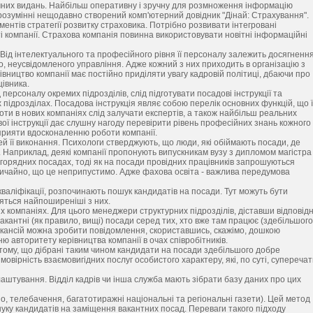
ичних видань. Найбільш оперативну і зручну для розмноження інформацію
 розумінні нещодавно створений комп'ютерний довідник "Дінай: Страхування".
ментів стратегії розвитку страховика. Потрібно розвивати інтегровані
 компанії. Страхова компанія повинна використовувати новітні інформаційні
. Від інтелектуального та професійного рівня її персоналу залежить досягненн
, неусвідомленого управління. Адже кожний з них приходить в організацію з
івництво компанії має постійно приділяти увагу кадровій політиці, дбаючи про
івника.
 персоналу окремих підрозділів, слід підготувати посадові інструкції та
их підрозділах. Посадова інструкція являє собою перелік основних функцій, що 
боти в нових компаніях слід залучати експертів, а також найбільш реальних
вої інструкції дає слушну нагоду перевірити рівень професійних знань кожного
 сприяти вдосконаленню роботи компанії.
й її виконання. Психологи стверджують, що люди, які обіймають посади, де
. Наприклад, деякі компанії пропонують випускникам вузу з дипломом магістра
угорядних посадах, тоді як на посади провідних працівників запрошуються
 Звичайно, що це неприпустимо. Адже фахова освіта - важлива передумова
кваліфікації, розпочинають пошук кандидатів на посади. Тут можуть бути
яться найпоширеніші з них.
х компаніях. Для цього менеджери структурних підрозділів, діставши відповід
кантні (як правило, вищі) посади серед тих, хто вже там працює (здебільшого
кансій можна зробити повідомлення, скориставшись, скажімо, дошкою
ю авторитету керівництва компанії в очах співробітників.
 тому, що дібрані таким чином кандидати на посади здебільшого добре
мовірність взаємовигідних послуг особистого характеру, які, по суті, суперечат
аштування. Відділ кадрів чи інша служба мають зібрати базу даних про цих
, телебачення, багатотиражні національні та регіональні газети). Цей метод
уку кандидатів на заміщення вакантних посад. Переваги такого підходу