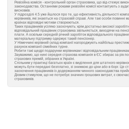
Ревізійна комісія - контрольний орган страховика, що від-стежує вик
законодавства. Останніми роками ревізійні комісії контактують з ауд
висновків.
У підрозділі 4.5 уже йшлося про те, що ефективність діяльності ком
керівників, які знаються на страховій справі. Але такі особи повинні
країнах відповідні мотиви створюються.
Таких працівників усіляко заохочують: крім достатньо високої заробі
відповідальний працівник страховика звільняється, виходячи на пенсі
плати. А оскільки середній річний заробіток відповідального працівник
матеріальну підтримку одержує такий пенсіонер.
У Німеччині керівний склад компанії нагороджують найбільш престиж
рахунок компанії сімейних турне.
Робити такі щедрі подарунки керівникам і відповідальним працівникам
Зауважимо, що нині середня страхова компанія в ЄС збирає за рік по
страхових премій, зібраних в Україні.
Спільним у практиці багатьох країн є виділення для штатного керівного
можуть бути передані безплатно, зі знижкою до ціни або в борг. Це с
заохочення працівників із додержанням чинного законодавства прийн
Дієвим стимулом, що не потребує значних грошових витрат, є своєчасн
страховиків.