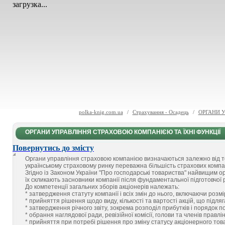
загрузка...
polka-knig.com.ua
/
Страхування - Осадець
/
ОРГАНИ 
ОРГАНИ УПРАВЛІННЯ СТРАХОВОЮ КОМПАНІЄЮ ТА ЇХНІ ФУНКЦІЇ
Повернутись до змісту
Органи управління страховою компанією визначаються залежно від то
українському страховому ринку переважна більшість страхових компа
Згідно із Законом України "Про господарські товариства" найвищим о
їх скликають засновники компанії після фундаментальної підготовчої 
До компетенції загальних зборів акціонерів належать:
* затвердження статуту компанії і всіх змін до нього, включаючи розм
* прийняття рішення щодо виду, кількості та вартості акцій, що підля
* затвердження річного звіту, зокрема розподіл прибутків і порядок по
* обрання наглядової ради, ревізійної комісії, голови та членів правл
* прийняття при потребі рішення про зміну статусу акціонерного това