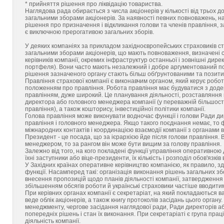
* прийняття рішення про ліквідацію товариства.
Наглядова рада обирається з числа акціонерів у кількості від трьох до
загальними зборами акціонерів. За наявності певних повноважень, 
рішення про призначення і відкликання голови та членів правління, 
є виключною прерогативою загальних зборів.
У деяких компаніях за прикладом західноєвропейських страховиків ств
загальними зборами акціонерів, що мають повноваження, визначені с
керівників компанії, окремих інфраструктур останньої і зовнішні дир
портфеля). Вони часто мають незалежний і добре аргументований по
рішення зазначеного органу стають більш обґрунтованими та позити
Правління страхової компанії є виконавчим органом, який керує робо
положенням про правління. Робота правління має будуватися з доде
правлінням, дуже широкий. Це планування діяльності, розставляння 
директора або головного менеджера компанії (у переважній більшості 
правління), а також кошторису, інвестиційної політики компанії.
Голова правління може виконувати водночас функції і голови Ради ди
правління і головного менеджера. Якщо такого поєднання немає, то 
міжнародних контактів і координацією взаємодії компанії з органами 
Президент - це посада, що за ієрархією йде після голови правління.
менеджером, то за рангом він може бути вищим за голову правління.
Залежно від того, на кого покладені функції управління оперативною 
їхні заступники або віце-президенти, їх кількість і розподіл обов'язк
У Західних країнах оперативне керівництво компанією, як правило, 
функції. Насамперед такі: організація виконання рішень загальних збо
внесення пропозицій щодо планів діяльності компанії, затвердження 
збільшенням обсягів роботи й українські страховики частіше вводити
При керівних органах компанії є секретаріат, на який покладаються в
веде облік акціонерів, а також книгу протоколів засідань цього орган
менеджменту, чергове засідання наглядової ради, Ради директорів а
попередніх рішень і стан їх виконання. При секретаріаті є група праці
діяльність компанії.