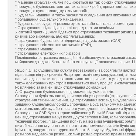
* Майнове страхування, яке поширюється на такі об'єкти страхування
* продукцію будівельно-монтажних та інших робіт, прямо пов'язаних 
* продукцію пусконалагоджувальних робіт;
* будівельні машини, а також засоби та обладнання для виконання м
* обладнання будівельного майданчика;
* будови та споруди, які реконструюються або капітально ремонтують
* Страхування - відповідальності перед третіми особами.
У світовій практиці, коли йдеться про страхування технічних ризиків,
ризиків або виробника, або експлуатаційника:
* страхування будівельного підприємця від усіх ризиків (CAR);
* страхування всіх монтажних ризиків (EAR);
* страхування машин;
* страхування електронних пристроїв.
Послідовність страхових операцій, які забезпечують страховий захис
майданчик до здачі об'єкта та його експлуатації, зазначена на рис. 11.
Якщо під час будівництва об'єкта переважають (за обсягом та вартіс
підприємця від усіх ризиків. Якщо при технічному спорудженні, в яко
наприклад верстати, переважають монтажні ризики, то укладаються 
також електронних пристроїв відбувається вже у процесі експлуатації 
Розглянемо зазначені види страхування докладніше.
А. Страхування будівельного підприємця від усіх ризиків.
Страхування будівельного підприємця від усіх ризиків (страхування CA
страхування технічних ризиків. Це страхування всіх видів будівельних 
завданих будівельному об'єкту, спорудам на будівельному майданчику 
матеріального збитку або тілесного ушкодження, пов'язаних з будівни
Страхування CAR було вперше здійснено у Великій Британії під час 
цей вид страхування набув після Другої світової війни, коли розроб
технічний прогрес, підвищення попиту на всі види будівельних робіт, 
цим збільшення ступеня технічного та економічного ризиків будівниц
Крім того, напружена конкурентна боротьба змушує будівельні фірми 
розміром надбавок за ризик. Оскільки розмір страхової премії завжд