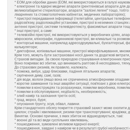
* ЕОМ для обробки даних (ЕОМ, які використовуються в галузі науков
* електронні та ядерні медичні апарати (рентгенівські апарати для ді
великогабаритні стерилізатори, апарати "залізні легені" тощо, тобто
лікарняних та стоматологічних кабінетах, медичних лабораторіях);
* пристрої передавання інформації (телетайпи, центральні телефонні
радіозв'язку, радіолокаційні установки, пристрої в неземних станціях а
антенні пристрої, системи телевідеотексту, факсимільні апарати тощ
* інші пристрої, а саме:
* телевізійні пристрої, які використовуються у виробничих цілях, апар
мікроскопи, кліхографи, годинникові пристрої, ви-кликальні та розмовн
* конторські машини, наприклад адресодрукувальні, бухгалтерські, фа
калькулятори;
* диктофони, копіювальні машини, пристрої мікрофільмування, множи
Крім того, можуть бути застраховані носії даних та додаткові витрати
Страхові випадки. За своєю природою страхування електронних пристро
Воно покриває всі збитки, що виникають раптово й несподівано, тягн
До страхових ризиків, як правило, належать:
* пожежа, вибух, удар блискавки, падіння літальних апаратів;
* скупчення диму, сажі, газів;
* дія води, вологи (якщо вона не спричинена атмосферними опадами
* коротке замикання та інші аварійні ситуації, пов'язані з дією електро
* помилки в конструкціях та розрахунках, помилки виробника, помилк
* помилки в обслуговуванні, недбалість, необережність;
* злий намір та зазіхання третіх осіб;
* град, мороз, буря;
* опускання ґрунту, зсув, обвал, лавини.
Крім стандартного обсягу покриття страховий захист може охопити де
циклон; страйк і хвилювання; ризики при транспортуванні; крадіжка; 
Винятки. Основні причини, з яких збиток не відшкодовується, такі:
* воєнні дії та всі види суспільних хвилювань;
* пошкодження, зумовлені впливом ядерної енергії;
* пошкодження, завдані з наміром чи в результаті грубої необачності