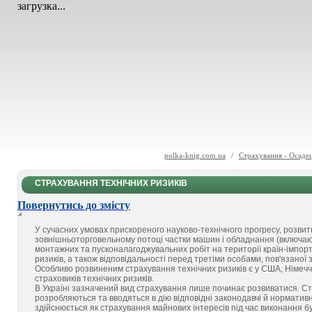
загрузка...
polka-knig.com.ua
/
Страхування - Осаде
СТРАХУВАННЯ ТЕХНІЧНИХ РИЗИКІВ
Повернутись до змісту
У сучасних умовах прискореного науково-технічного прогресу, розви
зовнішньоторговельному потоці частки машин і обладнання (включаю
монтажних та пусконалагоджувальних робіт на території країн-імпорте
ризиків, а також відповідальності перед третіми особами, пов'язано
Особливо розвиненим страхування технічних ризиків є у США, Німеччині
страховиків технічних ризиків.
В Україні зазначений вид страхування лише починає розвиватися. 
розробляються та вводяться в дію відповідні законодавчі й нормативні
здійснюється як страхування майнових інтересів під час виконання бу