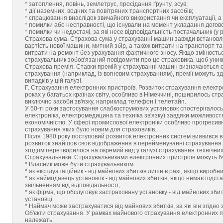
* затоплення, повінь, землетрус, просідання ґрунту, зсув;
* дії наземних, водних та повітряних транспортних засобів;
* спрацювання внаслідок звичайного використання чи експлуатації, а так
* помилки або несправності, що існували на момент укладання догово
* помилки чи недостачі, за які несе відповідальність постачальник (у
Страхова сума. Страхова сума у страхуванні машин завжди встановлю
вартість нової машини, митний збір, а також витрати на транспорт та
витрати на ремонт без урахування фактичного зносу. Якщо змінюється
страхувальник зобов'язаний повідомити про це страховика, щоб уник
Страхова премія. Ставки премій у страхуванні машин визначаються 
страхування (наприклад, із вогневим страхуванням), премії можуть
випадків у цій галузі.
Г. Страхування електронних пристроїв. Розвиток страхування електро
роках у багатьох країнах світу, особливо в Німеччині, поширилось с
виключно засоби зв'язку, наприклад телефон і телетайп.
У 50-ті роки застосування слабкострумових установок спостерігалось
електроніка, електромедицина та техніка зв'язку) завдяки можливостя
економічністю. У сфері промислової електроніки особливо прогресив
страхування яких було новим для страховиків.
Після 1980 року поступовий розвиток електронних систем виявився в
розвиток знайшов своє відображення в перейменуванні страхування 
згодом перетворилося на окремий вид у галузі страхування технічних
Страхувальники. Страхувальниками електронних пристроїв можуть бу
* Власник може бути страхувальником:
* як експлуатаційник - від майнових збитків лише в разі, якщо виробн
* як наймодавець установок - від майнових збитків, якщо немає підст
звільненням від відповідальності;
* як фірма, що обслуговує застраховану установку - від майнових зб
установці.
* Наймач може застрахуватися від майнових збитків, за які він згідно
Об'єкти страхування. У рамках майнового страхування електронних пр
належать: