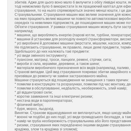
збитків. Адже для цього воно мало б вилучити з обігу ліквідні кошти,
тоді неможливо було б використати їх як працюючий капітал для ефе
страхування, то на нього спрямовуються значно менші кошти, і це да
Страхувальники. Страхування машин має велике значення для кожного
на яких працюють великі машини чи повністю автоматизовані виробн
середніх та невеликих підприємств, де пошкодження машин може потя
Об'єкти страхування. У рамках страхування машин можуть бути застр
наприклад:
* машини, що виробляють енергію (парові котли, турбіни, генератори)
* машини й установки для розподілу енергії (трансформатори, високо
* усі виробничі й допоміжні машини (верстати, мішалки, насоси, комп
Не підлягають страхуванню, як правило, лише деякі предмети, термін
Здебільшого до них належать такі предмети:
* усі види змінного інструменту;
* пуансони, матриці, троси, ланцюги, ремені, стрічки, сита;
* вироби зі скла, кераміки, деревини, а також шини;
* матеріали виробничого призначення всіх видів (наприклад, паливо, 
Страхові випадки. Цей вид страхування покриває збитки аварійного х
призвівши до ремонту чи заміни застрахованого майна.
Машини страхуються від пошкодження чи знищення з таких причин:
* помилки в конструкціях та розрахунках, помилки під час монтажу, д
* помилки в обслуговуванні, недбалість, необережність, злий намір;
* дії відцентрової сили;
* коротке замикання та інші електричні ризики;
* нестача води в парогенераторах;
* фізичний вибух;
* буря, мороз, льодохід.
Винятки. Страхове відшкодування не виплачується, якщо шкоду майну
* воєнні чи подібні до них події, усі види громадського безладдя, а так
* намір чи груба необережність страхувальника або його представник
* ризики, страхування яких передбачено іншими видами страхування (
крадіжка, злом та крадіжка зі зломом);