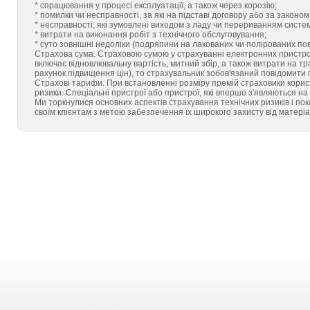
* спрацювання у процесі експлуатації, а також через корозію;
* помилки чи несправності, за які на підставі договору або за законо
* несправності, які зумовлені виходом з ладу чи перериванням систе
* витрати на виконання робіт з технічного обслуговування;
* суто зовнішні недоліки (подряпини на лакованих чи полірованих по
Страхова сума. Страховою сумою у страхуванні електронних пристроїв
включає відновлювальну вартість, митний збір, а також витрати на т
рахунок підвищення цін), то страхувальник зобов'язаний повідомити
Страхові тарифи. При встановленні розміру премій страховики корис
ризики. Спеціальні пристрої або пристрої, які вперше з'являються н
Ми торкнулися основних аспектів страхування технічних ризиків і по
своїм клієнтам з метою забезпечення їх широкого захисту від матеріа