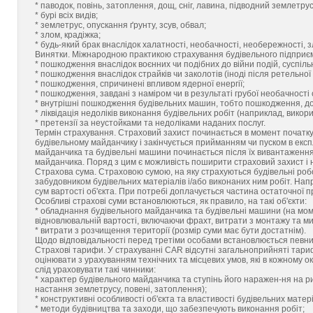
* паводок, повінь, затоплення, дощ, сніг, лавина, підводний землетрус
* бурі всіх видів;
* землетрус, опускання ґрунту, зсув, обвал;
* злом, крадіжка;
* будь-який брак внаслідок халатності, необачності, необережності, з
Винятки. Міжнародною практикою страхування будівельного підприємця
* пошкодження внаслідок воєнних чи подібних до війни подій, суспіл
* пошкодження внаслідок страйків чи заколотів (іноді після ретельно
* пошкодження, спричинені впливом ядерної енергії;
* пошкодження, завдані з наміром чи в результаті грубої необачності
* внутрішні пошкодження будівельних машин, тобто пошкодження, до
* ліквідація недоліків виконання будівельних робіт (наприклад, вико
* претензії за неустойками та недоліками наданих послуг.
Термін страхування. Страховий захист починається в момент початку
будівельному майданчику і закінчується прийманням чи пуском в екс
майданчика та будівельні машини починається після їх вивантаження
майданчика. Поряд з цим є можливість поширити страховий захист і н
Страхова сума. Страховою сумою, на яку страхуються будівельні робо
забудовником будівельних матеріалів і/або виконаних ним робіт. Нап
сум вартості об'єкта. При потребі доплачується частина остаточної пр
Особливі страхові суми встановлюються, як правило, на такі об'єкти:
* обладнання будівельного майданчика та будівельні машини (на мом
відновлювальній вартості, включаючи фрахт, витрати з монтажу та ми
* витрати з розчищення території (розмір суми має бути достатнім).
Щодо відповідальності перед третіми особами встановлюється певни
Страхові тарифи. У страхуванні CAR відсутні загальноприйняті тариф
оцінювати з урахуванням технічних та місцевих умов, які в кожному о
слід ураховувати такі чинники:
* характер будівельного майданчика та ступінь його наражен-ня на ри
настання землетрусу, повені, затоплення);
* конструктивні особливості об'єкта та властивості будівельних матері
* методи будівництва та заходи, що забезпечують виконання робіт;