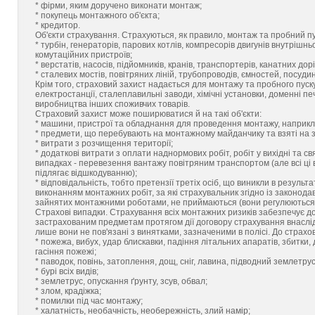
* фірми, яким доручено виконати монтаж;
* покупець монтажного об'єкта;
* кредитор.
Об'єкти страхування. Страхуються, як правило, монтаж та пробний пус
* турбін, генераторів, парових котлів, компресорів двигунів внутрішн
комутаційних пристроїв;
* верстатів, насосів, підйомників, кранів, транспортерів, канатних дорі
* сталевих мостів, повітряних ліній, трубопроводів, ємностей, посуди
Крім того, страховий захист надається для монтажу та пробного пуску 
електростанції, сталеплавильні заводи, хімічні установки, доменні пе
виробництва інших споживчих товарів.
Страховий захист може поширюватися й на такі об'єкти:
* машини, пристрої та обладнання для проведення монтажу, наприкла
* предмети, що перебувають на монтажному майданчику та взяті на 
* витрати з розчищення території;
* додаткові витрати з оплати наднормових робіт, робіт у вихідні та с
випадках - перевезення вантажу повітряним транспортом (але всі ці 
підлягає відшкодуванню);
* відповідальність, тобто претензії третіх осіб, що виникли в резуль
виконанням монтажних робіт, за які страхувальник згідно із законодав
зайнятих монтажними роботами, не приймаються (вони регулюються в
Страхові випадки. Страхування всіх монтажних ризиків забезпечує д
застрахованим предметам протягом дії договору страхування внаслідо
лише вони не пов'язані з винятками, зазначеними в полісі. До страхов
* пожежа, вибух, удар блискавки, падіння літальних апаратів, збитки
гасіння пожежі;
* паводок, повінь, затоплення, дощ, сніг, лавина, підводний землетрус
* бурі всіх видів;
* землетрус, опускання ґрунту, зсув, обвал;
* злом, крадіжка;
* помилки під час монтажу;
* халатність, необачність, необережність, злий намір;