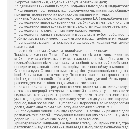
* коротке замикання, надмірна напруга, електричні дуги;
* підвищений і знижений тиск, пошкодження внаслідок дії відцентрово
* інші аварійні події, наприклад пошкодження частинами, що обвалюю
призвели перевезення на монтажному майданчику, тощо.
Винятки. Міжнародною практикою страхування EAR передбачені такі в
* пошкодження внаслідок воєнних чи подібних до війни подій, суспіл
* пошкодження внаслідок страйків чи заколотів (іноді після ретельно
* пошкодження, спричинені впливом ядерної енергії;
* пошкодження завдані з наміром чи в результаті грубої необачності
* збитки, що виникли через недоліки в конструкції, дефекти матеріал
* несправність машин та пристроїв внаслідок експлуатації монтажно
факторами);
* претензії за неустойками та недоліками наданих послуг.
Термін страхування. Термін дії страхування всіх монтажних ризиків 
майданчику та закінчується в момент завершення всіх робіт з монтаж
ризик зберігання під час монтажу та пробний пуск, котрий здебільш
поширити страховий захист і на період технічного обслуговування.
Страхова сума. Страховою сумою є вартість установок згідно з дого
інші збори та витрати з монтажу. Якщо в разі настання страхового 
цін і підвищенні заробітної плати), то при відшкодуванні збитку врах
рекомендується негайно повідомляти страховика.
Страхові тарифи. У страхуванні всіх монтажних ризиків використовую
страхових операцій передбачають звичайні ризики, ступінь яких не з
видами монтажних робіт та ризиків. Тому премію з кожного конкретн
умов відповідного випадку. При цьому береться до уваги така інформа
процес, план розташування, геологічні, гідрологічні та метеорологічн
досвід монтажної фірми з монтажу аналогічних об'єктів і т. ін.
В. Страхування машин. Цей вид страхування технічних ризиків є дос
розвитком технологій. Страхування машин набуло поширення у зв'я
дорогі машини, механічне обладнання та установки.
Крім первинного завдання, яке полягає в тому, щоб прийняти від стр
раптового збитку, страхування машин дає змогу застрахованому підп