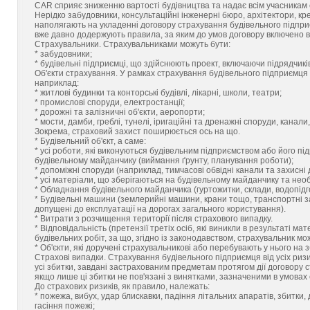
CAR сприяє зниженню вартості будівництва та надає всім учасникам 
Нерідко забудовники, консультаційні інженерні бюро, архітектори, кре
наполягають на укладенні договору страхування будівельного підприє
вже давно додержують правила, за яким до умов договору включено 
Страхувальники. Страхувальниками можуть бути:
* забудовники;
* будівельні підприємці, що здійснюють проект, включаючи підрядчикі
Об'єкти страхування. У рамках страхування будівельного підприємця ві
наприклад:
* житлові будинки та конторські будівлі, лікарні, школи, театри;
* промислові споруди, електростанції;
* дорожні та залізничні об'єкти, аеропорти;
* мости, дамби, греблі, тунелі, іригаційні та дренажні споруди, канали
Зокрема, страховий захист поширюється ось на що.
* Будівельний об'єкт, а саме:
* усі роботи, які виконуються будівельним підприємством або його пі
будівельному майданчику (виймання ґрунту, планування роботи);
* допоміжні споруди (наприклад, тимчасові обвідні канали та захисні 
* усі матеріали, що зберігаються на будівельному майданчику та необ
* Обладнання будівельного майданчика (гуртожитки, склади, водопідгото
* Будівельні машини (землерийні машини, крани тощо, транспортні з
допущені до експлуатації на дорогах загального користування).
* Витрати з розчищення території після страхового випадку.
* Відповідальність (претензії третіх осіб, які виникли в результаті м
будівельних робіт, за що, згідно із законодавством, страхувальник мо
* Об'єкти, які доручені страхувальникові або перебувають у нього на з
Страхові випадки. Страхування будівельного підприємця від усіх риз
усі збитки, завдані застрахованим предметам протягом дії договору с
якщо лише ці збитки не пов'язані з винятками, зазначеними в умовах 
До страхових ризиків, як правило, належать:
* пожежа, вибух, удар блискавки, падіння літальних апаратів, збитки
гасіння пожежі;