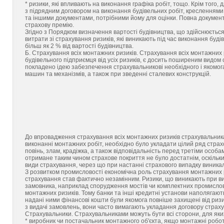
* ризики, які впливають на виконання графіка робіт, тощо. Крім тог
з підрядним договором на виконання будівельних робіт, кресленнями
та іншими документами, потрібними йому для оцінки. Повна документ
страхову премію.
Згідно з Порядком визначення вартості будівництва, що здійснюється 
витрати зі страхування ризиків, які виникають під час виконання буд
більш як 2 % від вартості будівництва.
Б. Страхування всіх монтажних ризиків. Страхування всіх монтажних риз
будівельного підприємця від усіх ризиків, є досить поширеним видом 
покладено ідею забезпечення страхувальникові необхідного і якомога
машин та механізмів, а також при зведенні сталевих конструкцій.
До впровадження страхування всіх монтажних ризиків страхувальника
виконанні монтажних робіт, необхідно було укладати цілий ряд страхо
повінь, злам, крадіжка, а також відповідальність перед третіми особ
отримане таким чином страхове покриття не було достатнім, оскільки 
види страхування, через що при настанні страхового випадку виника
З розвитком промисловості економічна роль страхування монтажних риз
страхування став фактично незамінним. Ризики, що виникають при ви
замовника, наприклад спорудження мостів чи комплектних промислови
монтажних ризиків. Тому банки та інші кредитні установи наполягают
надані ними фінансові кошти були якомога повніше захищені від ризи
з видачі замовлень, вони часто вимагають укладання договору страх
Страхувальники. Страхувальниками можуть бути всі сторони, для яких
* виробник чи постачальник монтажного об'єкта, якщо монтажні робот