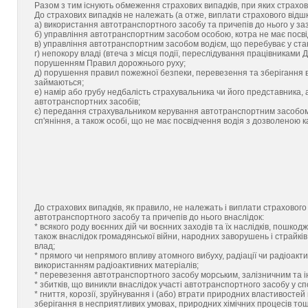
Разом з тим існують обмеження страхових випадків, при яких страхов
До страхових випадків не належать (а отже, виплати страхового відш
а) використання автотранспортного засобу та причепів до нього у за
б) управління автотранспортним засобом особою, котра не має посві
в) управління автотранспортним засобом водієм, що перебуває у стан
г) непокору владі (втеча з місця події, переслідування працівниками ДА
порушенням Правил дорожнього руху;
д) порушення правил пожежної безпеки, перевезення та зберігання 
займаються;
е) намір або грубу недбалість страхувальника чи його представника,
автотранспортних засобів;
є) передання страхувальником керування автотранспортним засобом о
сп'яніння, а також особі, що не має посвідчення водія з дозволеною 
До страхових випадків, як правило, не належать і виплати страхово
автотранспортного засобу та причепів до нього внаслідок:
* всякого роду воєнних дій чи воєнних заходів та їх наслідків, пошк
також внаслідок громадянської війни, народних заворушень і страйків
влад;
* прямого чи непрямого впливу атомного вибуху, радіації чи радіоакт
використанням радіоактивних матеріалів;
* перевезення автотранспортного засобу морським, залізничним та 
* збитків, що виникли внаслідок участі автотранспортного засобу у с
* гниття, корозії, зруйнування і (або) втрати природних властивосте
зберігання в несприятливих умовах, природних хімічних процесів тощ