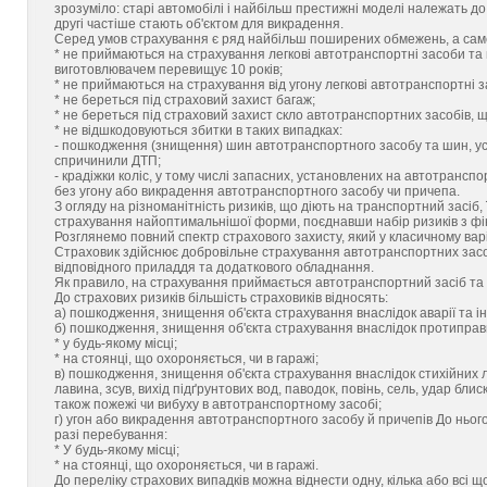
зрозуміло: старі автомобілі і найбільш престижні моделі належать д
другі частіше стають об'єктом для викрадення.
Серед умов страхування є ряд найбільш поширених обмежень, а сам
* не приймаються на страхування легкові автотранспортні засоби та п
виготовлювачем перевищує 10 років;
* не приймаються на страхування від угону легкові автотранспортні 
* не береться під страховий захист багаж;
* не береться під страховий захист скло автотранспортних засобів, 
* не відшкодовуються збитки в таких випадках:
- пошкодження (знищення) шин автотранспортного засобу та шин, уста
спричинили ДТП;
- крадіжки коліс, у тому числі запасних, установлених на автотранспо
без угону або викрадення автотранспортного засобу чи причепа.
З огляду на різноманітність ризиків, що діють на транспортний засіб,
страхування найоптимальнішої форми, поєднавши набір ризиків з ф
Розглянемо повний спектр страхового захисту, який у класичному ва
Страховик здійснює добровільне страхування автотранспортних засоб
відповідного приладдя та додаткового обладнання.
Як правило, на страхування приймається автотранспортний засіб та п
До страхових ризиків більшість страховиків відносять:
а) пошкодження, знищення об'єкта страхування внаслідок аварії та і
б) пошкодження, знищення об'єкта страхування внаслідок протиправни
* у будь-якому місці;
* на стоянці, що охороняється, чи в гаражі;
в) пошкодження, знищення об'єкта страхування внаслідок стихійних лих
лавина, зсув, вихід підґрунтових вод, паводок, повінь, сель, удар бли
також пожежі чи вибуху в автотранспортному засобі;
г) угон або викрадення автотранспортного засобу й причепів До ньог
разі перебування:
* У будь-якому місці;
* на стоянці, що охороняється, чи в гаражі.
До переліку страхових випадків можна віднести одну, кілька або всі що