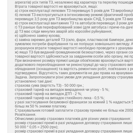
агрегатів) усіх типів ТЗ, незалежно від характеру та переліку пошкод
Втрата товарної вартості не враховується, якщо:
а) строк експлуатації легкових ТЗ перевищує 5 років для ТЗ виробницт
б) легкові ТЗ експлуатуються в інтенсивному режимі (фактичний проб
перевищує 3,5 року для ТЗ виробництва країн СНД, 5 років для ТЗ ви
в) строк експлуатації вантажних ТЗ та автобусів перевищує З роки дл
г) ТЗ раніше був перефарбований зовні (для автобуса і приче-па-дачі
д) ТЗ має сліди минулих аварій або корозійні руйнування;
е) здійснено заміну кузова;
є) заміна окремих деталей ТЗ (скло, фари, пластмасові бампери, дек
зумовлює потреби фарбування та не погіршує зовнішнього вигляду. А
розрахунок втрати товарної вартості необхідно проводити з урахува
ж) якщо ТЗ був виданий громадянинові безкоштовно, через органи соц
товарної вартості здійснюється за завданням особи або органу, які п
При визначенні розміру прямої шкоди обов'язково враховується варті
додаткового переобладнання чи реконструкції до часу страхового вип
обладнання (оснащення) та вартість ремонтних робіт, пов'язаних з р
підтверджені. Відсутність таких документів не дає права на врахуван
Задача. Запропонувати різні умови для укладання договору страхуван
установлено такі дані:
страхова сума (вартість ТЗ) - 50 000 грн.;
страховий тариф на випадок викрадення чи угону - 5 %;
страховий тариф на випадок ДТП - 2 %;
страховий тариф на випадок стихійного лиха - 0,5 %;
у разі застосування безумовної франшизи за кожний 1 % надається 5 
більш як 50 % знижки платежу.
Страхувальник готовий заплатити страхову премію не більш ніж 2000
Розв'язання.
Обчислимо розмір страхових платежів для різних умов страхування:
розмір страхової премії в разі укладання договору страхування лише 
50 000 * 0,05 = 2500 (грн);
розмір страхової премії в разі укладання договору страхування лише