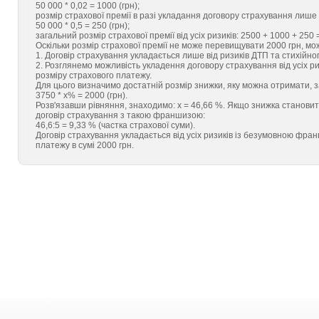
50 000 * 0,02 = 1000 (грн);
розмір страхової премії в разі укладання договору страхування лише 
50 000 * 0,5 = 250 (грн);
загальний розмір страхової премії від усіх ризиків: 2500 + 1000 + 250 =
Оскільки розмір страхової премії не може перевищувати 2000 грн, мо
1. Договір страхування укладається лише від ризиків ДТП та стихійн
2. Розглянемо можливість укладення договору страхування від усіх ри
розміру страхового платежу.
Для цього визначимо достатній розмір знижки, яку можна отримати,
3750 * х% = 2000 (грн).
Розв'язавши рівняння, знаходимо: х = 46,66 %. Якщо знижка становит
договір страхування з такою франшизою:
46,6:5 = 9,33 % (частка страхової суми).
Договір страхування укладається від усіх ризиків із безумовною фра
платежу в сумі 2000 грн.