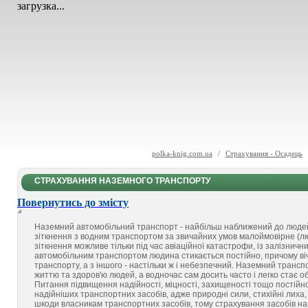
загрузка...
polka-knig.com.ua
/
Страхування - Осадець
СТРАХУВАННЯ НАЗЕМНОГО ТРАНСПОРТУ
Повернутись до змісту
Наземний автомобільний транспорт - найбільш наближений до люде
зіткнення з водним транспортом за звичайних умов малоймовірне (л
зіткнення можливе тільки під час авіаційної катастрофи, із залізничн
автомобільним транспортом людина стикається постійно, причому віч-
транспорту, а з іншого - настільки ж і небезпечний. Наземний транспо
життю та здоров'ю людей, а водночас сам досить часто і легко стає 
Питання підвищення надійності, міцності, захищеності тощо постійно
надійніших транспортних засобів, адже природні сили, стихійні лиха
шкоди власникам транспортних засобів, тому страхування засобів н