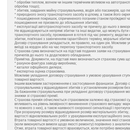
* обробки теплом, вогнем чи іншим термічним впливом на автотранспо
обробка тощо);
* збитків, завданих майну страхувальника, водія або пасажирів, що п
* природного зносу транспортного засобу в цілому, а також його окрем
* пошкодження покришок, спричиненого поганим станом проїжджої час
пошкодження не призвело до збільшення збитків);
* експлуатації автотранспортного засобу чи причепу до нього з вик
Не відшкодовуються непрямі збитки та інші видатки, що можуть бут
транспортного засобу, проживання в готелі під час ремонту, видатки 
збитки, пов'язані з закінченням гарантійного терміну, моральні збитк
Договір страхування укладається, як правило, на один рік. Можливе 
виїзді за кордон або на час перегону транспортного засобу.
Страхова сума визначається на підставі поданих заяви на страхуванн
причепів до нього та додаткового обладнання.
Примітка. Документи, на підставі яких визначається страхова сума 
* рахунок-фактура заводу-виробника;
* каталог офіційного дилера;
* експертна оцінка страховика.
Можливе укладання договору страхування з умовою урахування ступе
товарної вартості.
Іншим важливим застереженням є застосування франшизи. Договір стр
страхувальника у відшкодуванні збитків з установленим розміром б
За бажанням страхувальника при укладанні договору страхування мо
знижки зі страхової премії.
Страхова премія обчислюється страховиком залежно від страхової су
впливають на рівень імовірності виникнення страхового випадку: марки 
то кожного з них), а також наявності охоронної сигналізації і проти
При розрахунку розміру відшкодування розмір матеріального збитку,
вартості відновлювальних робіт з урахуванням експлуатаційного знош
Втрата товарної вартості є умовною величиною, значення якої стано
(коли виконуються вимоги щодо якості ремонту) порівняно з аналог
Отже, втрата товарної вартості враховується, коли потрібно виконув