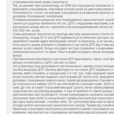
страхуванням інших видів транспорту.
Так, за даними Укрстрахнагляду, за 1996 рік страхування наземного 
майнового страхування, обігнавши в кілька разів за цим показником с
Популярність і попит на цей вид страхування в розвинених країнах на
договори страхування телефоном.
Головним ризиком знищення або пошкодження транспортного засобу 
скоюється щорічно приблизно 40 тис. ДТП з людськими жертвами, в яких
заподіяння шкоди життю і здоров'ю в загальнодержавному обсязі не 
150-200 тис. за рік.
Сама дорожньо-транспортна пригода має ряд характерних статистичних
Наприклад, понад 30 % усіх ДТП відбувається в обласних центрах, на
аварійності майже вдвічі випереджає лютий та березень, а за часом д
Існує досить цікава залежність імовірності настання ДТП від стажу во
менше за всіх аварій. Більш ніж удвічі частіше порівняно з новачками 
зниженням пильності та уваги. Решта водіїв посідають місце посередин
краще.
При визначенні вірогідності настання ДТП враховують також і інші факт
менше потряпляють у ДТП, ніж сірі та чорні.
Усі ці фактори слід ураховувати при визначенні тарифу в разі укла
засобу внаслідок ДТП. Велика вірогідність настання ДТП порівняно 
ризику, який становить у середньому 2-5 тис. грн, тому середній тари
Інших значних збитків завдають протиправні дії третіх осіб, викрад
договору страхування повного каско тариф від викрадення становить 
Це пояснюється майже 100 %-ою збитковістю страхової суми. Тобто в
суму. До того ж такий "страховий випадок" досить легко сфальсифікув
транспортних засобів від крадіжки. У разі ж прийняття такого ризик
Цей ризик має свої особливості. Ризик пограбування залежить насамп
охоронних пристроїв та сигналізації, терміну експлуатації транспортн
Ще одна група ризиків - стихійні лиха. Тут суб'єктивні фактори не впл
посідає регіон експлуатації транспортного засобу. Тариф від стихійн
Українські страховики пропонують різноманітні умови страхування з
компанію, яка взяла б на страхування автомобіль від усіх ризиків, нез