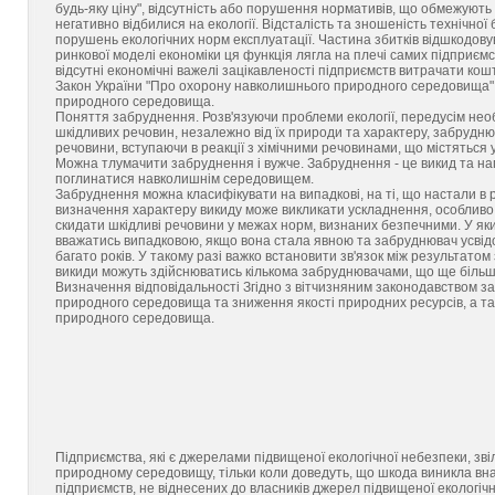
будь-яку ціну", відсутність або порушення нормативів, що обмежуют
негативно відбилися на екології. Відсталість та зношеність технічної
порушень екологічних норм експлуатації. Частина збитків відшкодов
ринкової моделі економіки ця функція лягла на плечі самих підприємст
відсутні економічні важелі зацікавленості підприємств витрачати ко
Закон України "Про охорону навколишнього природного середовища" ви
природного середовища.
Поняття забруднення. Розв'язуючи проблеми екології, передусім необ
шкідливих речовин, незалежно від їх природи та характеру, забруднює
речовини, вступаючи в реакції з хімічними речовинами, що містяться у
Можна тлумачити забруднення і вужче. Забруднення - це викид та на
поглинатися навколишнім середовищем.
Забруднення можна класифікувати на випадкові, на ті, що настали в 
визначення характеру викиду може викликати ускладнення, особливо
скидати шкідливі речовини у межах норм, визнаних безпечними. У я
вважатись випадковою, якщо вона стала явною та забруднювач усвід
багато років. У такому разі важко встановити зв'язок між результат
викиди можуть здійснюватись кількома забруднювачами, що ще більш
Визначення відповідальності Згідно з вітчизняним законодавством з
природного середовища та зниження якості природних ресурсів, а 
природного середовища.
Підприємства, які є джерелами підвищеної екологічної небезпеки, з
природному середовищу, тільки коли доведуть, що шкода виникла вна
підприємств, не віднесених до власників джерел підвищеної екологіч