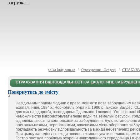
загрузка...
polka-knig.com.ua
/
Страхування - Осадець
/
СТРАХУВА
СТРАХУВАННЯ ВІДПОВІДАЛЬНОСТІ ЗА ЕКОЛОГІЧНЕ ЗАБРУДНЕН
Повернутись до змісту
Невід'ємним правом людини є право мешкати поза забрудненим навкол
Бхопал, Індія, 1984р.; Чорнобиль, Україна, 1986 p.; Ексзон Валдес, 
для життя, здоров'я, господарської діяльності людини. Уже сьогодні
неможливістю використовувати певні водні та земельні ресурси. Уря
відповідальності та компенсацій за забруднення. Було встановлено
постачальниками, перевізниками, власниками місць зберігання забру
покладають безумовну відповідальність за викиди небезпечних речо
При цьому заподіювач шкоди повинен компенсувати не лише прямі вт
Гостро постала проблема охорони навколишнього середовища і в кра