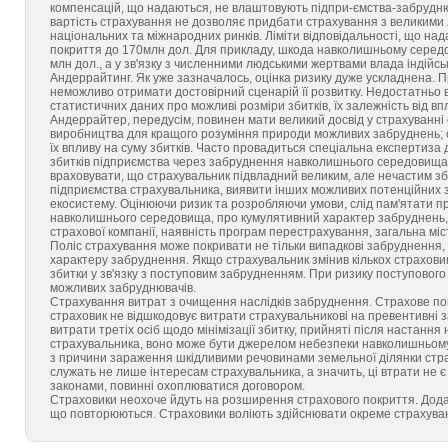
компенсацій, що надаються, не влаштовують підпри-ємства-забруднюв
вартість страхування не дозволяє придбати страхування з великими л
національних та міжнародних ринків. Ліміти відповідальності, що на
покриття до 170млн дол. Для прикладу, шкода навколишньому середови
млн дол., а у зв'язку з численними людськими жертвами влада індій
Андеррайтинг. Як уже зазначалось, оцінка ризику дуже ускладнена. П
неможливо отримати достовірний сценарій її розвитку. Недостатньо в
статистичних даних про можливі розміри збитків, їх залежність від вп
Андеррайтер, передусім, повинен мати великий досвід у страхуванні е
виробництва для кращого розуміння природи можливих забруднень; о
їх впливу на суму збитків. Часто провадиться спеціальна експертиза
збитків підприємства через забруднення навколишнього середовища, 
враховувати, що страхувальник підвладний великим, але нечастим з
підприємства страхувальника, виявити інших можливих потенційних 
екосистему. Оцінюючи ризик та розробляючи умови, слід пам'ятати п
навколишнього середовища, про кумулятивний характер забруднень, 
страхової компанії, наявність програм перестрахування, загальна міст
Поліс страхування може покривати не тільки випадкові забруднення, 
характеру забруднення. Якщо страхувальник змінив кількох страховик
збитки у зв'язку з поступовим забрудненням. При ризику поступового
можливих забруднювачів.
Страхування витрат з очищення наслідків забруднення. Страхове по
страховик не відшкодовує витрати страхувальникові на превентивні
витрати третіх осіб щодо мінімізації збитку, прийняті після настан
страхувальника, воно може бути джерелом небезпеки навколишньому
з причини зараження шкідливими речовинами земельної ділянки стра
служать не лише інтересам страхувальника, а значить, ці втрати не є 
законами, повинні охоплюватися договором.
Страховики неохоче йдуть на розширення страхового покриття. Додатк
що повторюються. Страховики воліють здійснювати окреме страхуван