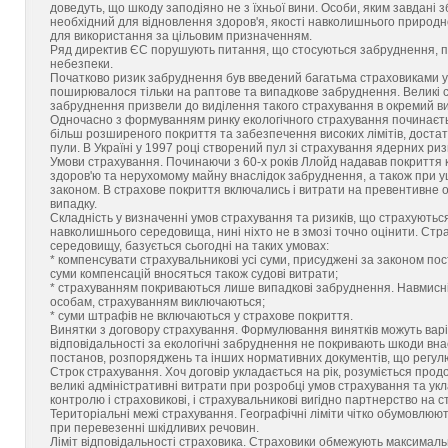
доведуть, що шкоду заподіяно не з їхньої вини. Особи, яким завдані 
необхідний для відновлення здоров'я, якості навколишнього природн
для використання за цільовим призначенням.
Ряд директив ЄС порушують питання, що стосуються забруднення, п
небезпеки.
Початково ризик забруднення був введений багатьма страховиками у 
поширювалося тільки на раптове та випадкове забруднення. Великі су
забруднення призвели до виділення такого страхування в окремий ви
Одночасно з формуванням ринку екологічного страхування починаєть
більш розширеного покриття та забезпечення високих лімітів, достатн
пули. В Україні у 1997 році створений пул зі страхування ядерних ризи
Умови страхування. Починаючи з 60-х років Ллойд надавав покриття 
здоров'ю та нерухомому майну внаслідок забруднення, а також при 
законом. В страхове покриття включались і витрати на превентивне
випадку.
Складність у визначенні умов страхування та ризиків, що страхуютьс
навколишнього середовища, нині ніхто не в змозі точно оцінити. Ст
середовищу, базується сьогодні на таких умовах:
* компенсувати страхувальникові усі суми, присуджені за законом по
суми компенсацій вносяться також судові витрати;
* страхуванням покриваються лише випадкові забруднення. Навмисні 
особам, страхуванням виключаються;
* суми штрафів не включаються у страхове покриття.
Винятки з договору страхування. Формулювання винятків можуть варі
відповідальності за екологічні забруднення не покривають шкоди вн
постанов, розпоряджень та інших нормативних документів, що регулю
Строк страхування. Хоч договір укладається на рік, розуміється продо
великі адміністративні витрати при розробці умов страхування та ук
контролю і страховикові, і страхувальникові вигідно партнерство на с
Територіальні межі страхування. Географічні ліміти чітко обумовлюю
при перевезенні шкідливих речовин.
Ліміт відповідальності страховика. Страховики обмежують максимальн