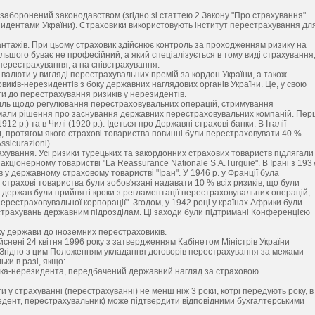
заборонений законодавством (згідно зі статтею 2 Закону "Про страхування"
зидентами України). Страховики використовують інститут перестрахування дл
вантажів. При цьому страховик здійснює контроль за проходженням ризику на
ільшого буває не професійний, а який спеціалізується в тому виді страхування
перестрахування, а на співстрахування.
валюти у вигляді перестрахувальних премій за кордон України, а також
иків-нерезидентів з боку державних наглядових органів України. Це, у свою
ги до перестрахування ризиків у нерезидентів.
силь щодо регулювання перестраховувальних операцій, стримування
иймали рішення про заснування державних перестраховувальних компаній. Пер
912 р.) та в Чилі (1920 p.). Ідеться про Державні страхові банки. В Італії
д, протягом якого страхові товариства повинні були перестраховувати 40 %
ssicurazioni).
хування. Усі ризики турецьких та закордонних страхових товариств підлягали
кціонерному товаристві "La Reassurance Nationale S.A.Turguie". В Ірані з 193
 у державному страховому товаристві "Іран". У 1946 р. у Франції була
 страхові товариства були зобов'язані надавати 10 % всіх ризиків, що були
х держав були прийняті кроки з регламентації перестраховувальних операцій,
ерестраховувальної корпорації". Згодом, у 1942 році у країнах Африки були
 страхувань державним підрозділам. Ці заходи були підтримані Конференцією
ку держави до іноземних перестраховиків.
снені 24 квітня 1996 року з затвердженням Кабінетом Міністрів України
 Згідно з цим Положенням укладання договорів перестрахування за межами
ки в разі, якщо:
вика-нерезидента, передбачений державний нагляд за страховою
у страхуванні (перестрахуванні) не менш ніж 3 роки, котрі передують року, в
едент, перестрахувальник) може підтвердити відповідними бухгалтерськими