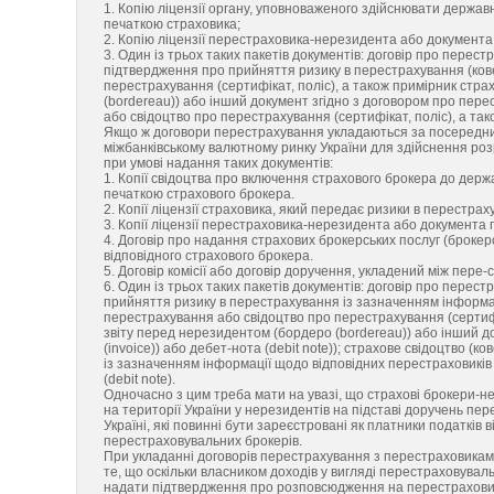
1. Копію ліцензії органу, уповноваженого здійснювати держав
печаткою страховика;
2. Копію ліцензії перестраховика-нерезидента або документа
3. Один із трьох таких пакетів документів: договір про перес
підтвердження про прийняття ризику в перестрахування (ковер
перестрахування (сертифікат, поліс), а також примірник стра
(bordereau)) або інший документ згідно з договором про пер
або свідоцтво про перестрахування (сертифікат, поліс), а тако
Якщо ж договори перестрахування укладаються за посередниц
міжбанківському валютному ринку України для здійснення р
при умові надання таких документів:
1. Копії свідоцтва про включення страхового брокера до держ
печаткою страхового брокера.
2. Копії ліцензії страховика, який передає ризики в перестра
3. Копії ліцензії перестраховика-нерезидента або документа 
4. Договір про надання страхових брокерських послуг (брокер
відповідного страхового брокера.
5. Договір комісії або договір доручення, укладений між пер
6. Один із трьох таких пакетів документів: договір про перес
прийняття ризику в перестрахування із зазначенням інформації
перестрахування або свідоцтво про перестрахування (сертифіка
звіту перед нерезидентом (бордеро (bordereau)) або інший д
(invoice)) або дебет-нота (debit note)); страхове свідоцтво (
із зазначенням інформації щодо відповідних перестраховиків та
(debit note).
Одночасно з цим треба мати на увазі, що страхові брокери-
на території України у нерезидентів на підставі доручень пер
Україні, які повинні бути зареєстровані як платники податків
перестраховувальних брокерів.
При укладанні договорів перестрахування з перестраховикам
те, що оскільки власником доходів у вигляді перестраховувал
надати підтвердження про розповсюдження на перестраховик