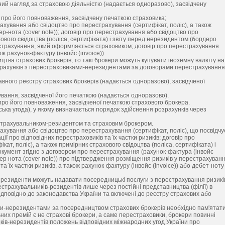
ний нагляд за страховою діяльністю (надається одноразово), засвідчену
 про його повноваження, засвідчену печаткою страховика;
трахування або свідоцтво про перестрахування (сертифікат, поліс), а також
-нота (cover note)); договір про перестрахування або свідоцтво про
хового свідоцтва (поліса, сертифіката) і звіту перед нерезидентом (бордеро
естрахування, який оформляється страховиком; договір про перестрахування
ж рахунок-фактуру (інвойс (invoice)).
тва страхових брокерів, то такі брокери можуть купувати іноземну валюту на
озрахунків з перестраховиками-нерезидентами за договорами перестрахування
авного реєстру страхових брокерів (надається одноразово), засвідченої
хування, засвідченої його печаткою (надається одноразово).
про його повноваження, засвідченої печаткою страхового брокера.
ська угода), у якому визначається порядок здійснення розрахунків через
е-страхувальником-резидентом та страховим брокером.
трахування або свідоцтво про перестрахування (сертифікат, поліс), що посвідчу
 про відповідних перестраховиків та їх частки ризиків; договір про
т, поліс), а також примірник страхового свідоцтва (поліса, сертифіката) і
окумент згідно з договором про перестрахування (рахунок-фактура (інвойс
ковер нота (cover note)) про підтвердження розміщення ризиків у перестрахуван
 їх частки ризиків, а також рахунок-фактуру (інвойс (invoice)) або дебет-ноту
нерезиденти можуть надавати посередницькі послуги з перестрахування ризикі
естрахувальників-резидентів лише через постійні представництва (філії) в
 відповідно до законодавства України та включені до реєстру страхових або
и-нерезидентами за посередництвом страхових брокерів необхідно пам'ятати
ьних премій є не страхові брокери, а саме перестраховики, брокери повинні
ів-нерезидентів положень відповідних міжнародних угод України про