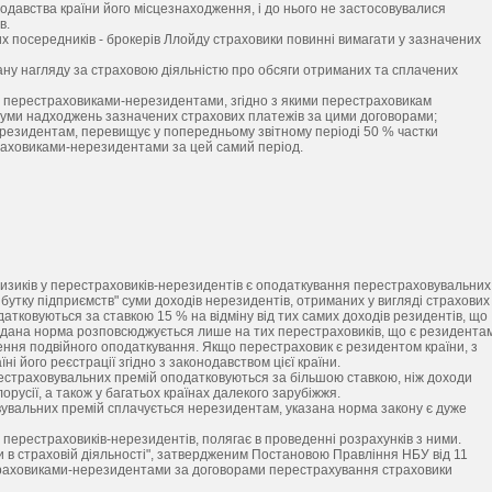
давства країни його місцезнаходження, і до нього не застосовувалися
в.
х посередників - брокерів Ллойду страховики повинні вимагати у зазначених
ну нагляду за страховою діяльністю про обсяги отриманих та сплачених
з перестраховиками-нерезидентами, згідно з якими перестраховикам
суми надходжень зазначених страхових платежів за цими договорами;
ерезидентам, перевищує у попередньому звітному періоді 50 % частки
раховиками-нерезидентами за цей самий період.
ризиків у перестраховиків-нерезидентів є оподаткування перестраховувальних
ибутку підприємств" суми доходів нерезидентів, отриманих у вигляді страхових
датковуються за ставкою 15 % на відміну від тих самих доходів резидентів, що
що дана норма розповсюджується лише на тих перестраховиків, що є резидента
нення подвійного оподаткування. Якщо перестраховик є резидентом країни, з
ні його реєстрації згідно з законодавством цієї країни.
ерестраховувальних премій оподатковуються за більшою ставкою, ніж доходи
Білорусії, а також у багатьох країнах далекого зарубіжжя.
овувальних премій сплачується нерезидентам, указана норма закону є дуже
 перестраховиків-нерезидентів, полягає в проведенні розрахунків з ними.
и в страховій діяльності", затвердженим Постановою Правління НБУ від 11
страховиками-нерезидентами за договорами перестрахування страховики