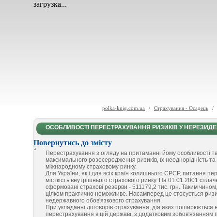
загрузка...
polka-knig.com.ua
/
Страхування - Осадець
/
ОСОБЛИВОСТІ ПЕРЕСТРАХУВАННЯ РИЗИКІВ У НЕРЕЗИДЕ
Повернутись до змісту
Перестрахування з огляду на притаманні йому особливості т
максимального розосередження ризиків, їх неоднорідність т
міжнародному страховому ринку.
Для України, як і для всіх країн колишнього СРСР, питання п
місткість внутрішнього страхового ринку. На 01.01.2001 сплаче
сформовані страхові резерви - 511179,2 тис. грн. Таким чино
цілком практично неможливе. Насамперед це стосується ризик
недержавного обов'язкового страхування.
При укладанні договорів страхування, дія яких поширюється н
перестрахування в цій державі, з додатковим зобов'язанням п