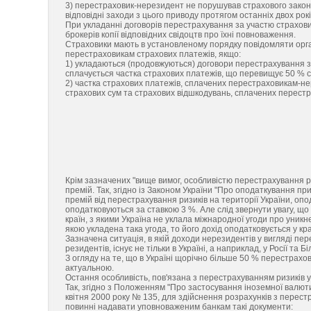
3) перестраховик-нерезидент не порушував страхового законо
відповідні заходи з цього приводу протягом останніх двох рокі
При укладанні договорів перестрахування за участю страхови
брокерів копії відповідних свідоцтв про їхні повноваження.
Страховики мають в установленому порядку повідомляти орга
перестраховикам страхових платежів, якщо:
1) укладаються (продовжуються) договори перестрахування 
сплачується частка страхових платежів, що перевищує 50 % 
2) частка страхових платежів, сплачених перестраховикам-н
страхових сум та страхових відшкодувань, сплачених перест
Крім зазначених "вище вимог, особливістю перестрахування 
премій. Так, згідно із Законом України "Про оподаткування пр
премій від перестрахування ризиків на території України, опо
оподатковуються за ставкою 3 %. Але слід звернути увагу, 
країн, з якими Україна не уклала міжнародної угоди про уник
якою укладена така угода, то його дохід оподатковується у краї
Зазначена ситуація, в якій доходи нерезидентів у вигляді п
резидентів, існує не тільки в Україні, а наприклад, у Росії та 
З огляду на те, що в Україні щорічно більше 50 % перестрах
актуальною.
Остання особливість, пов'язана з перестрахуванням ризиків у
Так, згідно з Положенням "Про застосування іноземної валют
квітня 2000 року № 135, для здійснення розрахунків з пере
повинні надавати уповноваженим банкам такі документи: