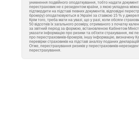
уникнення подвійного оподаткування, тобто надати документи,
перестраховик не є резидентом країни, з якою укладена міжн
підтвердити на підставі певних документів, відповідні перест
брокеру) оподатковуються в Україні за ставкою 15 % у джерела
Крім того, треба мати на увазі, що у разі, коли обсяги стра
50 відсотків їх загального розміру, отриманого з початку ка
за звітний період за формою, встановленою Кабінетом Міністр
указати інформацію про ризики та об'єкти страхування, які п
про перестраховиків-брокерів, іншу інформацію, визначену К
перевірки страховиків на підставі аналізу поданих декларацій
Отже, перестрахування ризиків у перестраховиків-нерезиденті
перестрахування.