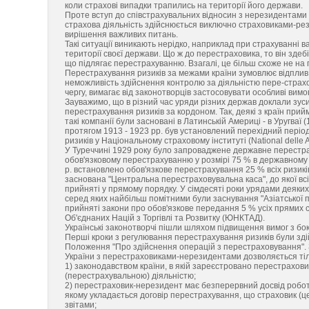
коли страхові випадки трапились на території його держави.
Проте вступ до співстрахувальних відносин з нерезидентами 
страхова діяльність здійснюється виключно страховиками-ре
вирішення важливих питань.
Такі ситуації виникають нерідко, наприклад при страхуванні 
території своєї держави. Що ж до перестраховика, то він здеб
що підлягає перестрахуванню. Взагалі, це більш схоже не на 
Перестрахування ризиків за межами країни зумовлює відплив 
неможливість здійснення контролю за діяльністю пере-страхов
чергу, вимагає від законотворців застосовувати особливі вимо
Зауважимо, що в різний час уряди різних держав доклали зу
перестрахування ризиків за кордоном. Так, деякі з країн пр
такі компанії були засновані в Латинській Америці - в Уругваї (1
протягом 1913 - 1923 pp. був установлений перехідний періо
ризиків у Національному страховому інституті (National delle A
У Туреччині 1929 року було запроваджене державне перестра
обов'язковому перестрахуванню у розмірі 75 % в державному а
p. встановлено обов'язкове перестрахування 25 % всіх ризиків
заснована "Центральна перестраховувальна каса", до якої всі
прийняті у прямому порядку. У сімдесяті роки урядами деяки
серед яких найбільш помітними були заснування "Азіатської п
прийняті закони про обов'язкове передання 5 % усіх прямих
Об'єднаних Націй з Торгівлі та Розвитку (ЮНКТАД).
Українські законотворчі пішли шляхом підвищення вимог з бо
Перші кроки з регулювання перестрахування ризиків були здій
Положення "Про здійснення операцій з перестраховування".
України з перестраховиками-нерезидентами дозволяється тіль
1) законодавством країни, в якій зареєстровано перестрахо
(перестрахувальною) діяльністю;
2) перестраховик-нерезидент має безперервний досвід роботи 
якому укладається договір перестрахування, що страховик (ц
звітами;