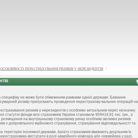
ОСОБЛИВОСТІ ПЕРЕСТРАХУВАННЯ РИЗИКІВ У НЕРЕЗИДЕНТІВ
/
НТІВ
а специфіку не може бути обмеженим рамками однієї держави. Бажання
а сумарний розмір припускають проведення перестрахову-вальних операцій на
ерестрахування ризиків у нерезидентів є особливо актуальним через незначну
ні статутні фонди всіх страховиків України становили 959418,91 тис. грн., а
м, розміщення на внутрішньому страховому ринку особливо великих ризиків
ів з добровільного майнового страхування, страхування відповідальності та
а територію іноземної держави, багато страховиків вважають доцільним їх
ерестраховика виступати в ролі аварійного комісара або сюрвейера у разі,