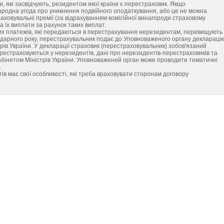
 які засвідчують, резидентом якої країни є перестраховик. Якщо
ародна угода про уникнення подвійного оподаткування, або це не можна
раховувальні премії (за відрахуванням комісійної винагороди страховому
 їх виплати за рахунок таких виплат.
хових платежів, які передаються в перестрахування нерезидентам, перевищують
лендарного року, перестрахувальник подає до Уповноваженого органу деклараці
ів України. У декларації страховик (перестраховувальник) зобов'язаний
ерестраховуються у нерезидентів, дані про нерезидентів-перестраховиків та
абінетом Міністрів України. Уповноважений орган може проводити тематичні
.
в має свої особливості, які треба враховувати сторонам договору