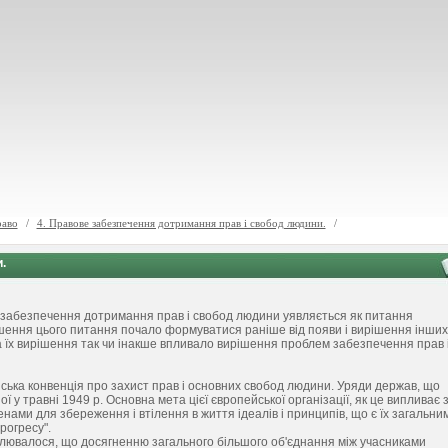
раво
/
4. Правове забезпечення дотримання прав і свобод людини.
/
.
 забезпечення дотримання прав і свобод людини уявляється як питання
шення цього питання почало формуватися раніше від появи і вирішення інших
а їх вирішення так чи інакше впливало вирішення проблем забезпечення прав 
йська конвенція про захист прав і основних свобод людини. Уряди держав, що
у травні 1949 р. Основна мета цієї європейської організації, як це випливає з
ленами для збереження і втілення в життя ідеалів і принципів, що є їх загальни
рогресу".
реслювалося, що досягненню загального більшого об'єднання між учасниками