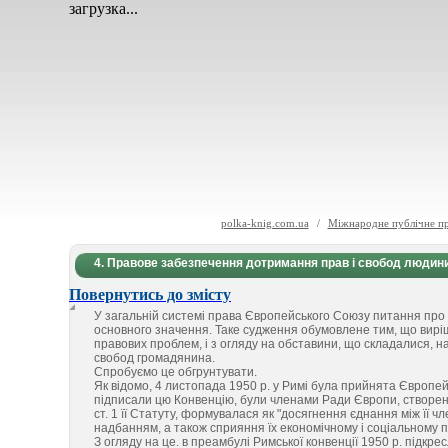
загрузка...
polka-knig.com.ua
/
Міжнародне публічне п
4. Правове забезпечення дотримання прав і свобод людини
Повернутись до змісту
У загальній системі права Європейського Союзу питання про
основного значення. Таке судження обумовлене тим, що вирі
правових проблем, і з огляду на обставини, що складалися, н
свобод громадянина.
Спробуємо це обгрунтувати.
Як відомо, 4 листопада 1950 р. у Римі була прийнята Європе
підписали цю Конвенцію, були членами Ради Європи, створеної 
ст. 1 її Статуту, формувалася як "досягнення єднання між її ч
надбанням, а також сприяння їх економічному і соціальному п
З огляду на це. в преамбулі Римської конвенції 1950 р. підк