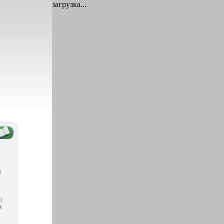
загрузка...
і
і
м