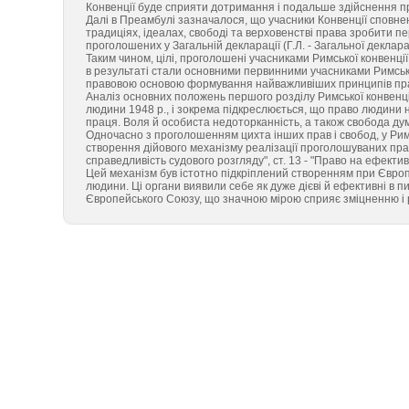
Конвенції буде сприяти дотримання і подальше здійснення п
Далі в Преамбулі зазначалося, що учасники Конвенції сповне
традиціях, ідеалах, свободі та верховенстві права зробити п
проголошених у Загальній декларації (Г.Л. - Загальної деклара
Таким чином, цілі, проголошені учасниками Римської конвенції
в результаті стали основними первинними учасниками Римськ
правовою основою формування найважливіших принципів пра
Аналіз основних положень першого розділу Римської конвенції
людини 1948 p., і зокрема підкреслюється, що право людини н
праця. Воля й особиста недоторканність, а також свобода думк
Одночасно з проголошенням цихта інших прав і свобод, у Римсь
створення дійового механізму реалізації проголошуваних прав
справедливість судового розгляду", ст. 13 - "Право на ефективн
Цей механізм був істотно підкріплений створенням при Європе
людини. Ці органи виявили себе як дуже дієві й ефективні в 
Європейського Союзу, що значною мірою сприяє зміцненню і ро