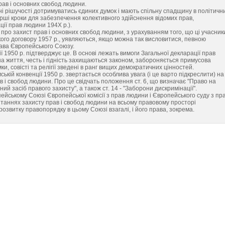
рав і основних свобод людини.
ні рішучості дотримуватись єдиних думок і мають спільну спадщину в політичн
ерші кроки для забезпечення колективного здійснення відомих прав,
ції прав людини 194Х p.).
 про захист прав і основних свобод людини, з урахуванням того, що ці учасник
ого договору 1957 p., уявляються, якщо можна так висловитися, певною
ва Європейського Союзу.
 1950 р. підтверджує це. В основі лежать вимоги Загальної декларації прав
а життя, честь і гідність захищаються законом, забороняється примусова
и, совісті та релігії зведені в ранг вищих демократичних цінностей.
кій конвенції 1950 р. звертається особлива увага (і це варто підкреслити) на
 і свобод людини. Про це свідчать положення ст. 6, що визначає "Право на
ий засіб правого захисту", а також ст. 14 - "Заборони дискримінації".
йському Союзі Європейської комісії з прав людини і Європейського суду з пр
питаннях захисту прав і свобод людини на всьому правовому просторі
звитку правопорядку в цьому Союзі взагалі, і його права, зокрема.