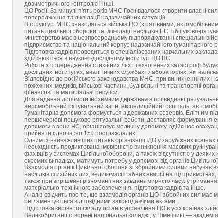
дозиметричного контролю і інші.
ЦО Росії. За минулі п'ять років МНС Росії вдалося створити власні си
попередження та ліквідації надзвичайних ситуацій.
В структурі МНС знаходяться війська ЦО (з рятівними, автомобільним
питань цивільної оборони та. ліквідації наслідків НС, пбшуково-рятув
Міністерство має в безпосередньому підпорядкуванні спеціальні війс
підприємство та національний корпус надзвичайного гуманітарного р
Підготовка кадрів проводиться в спеціалізованих навчальних закладах. 
здійснюються в науково-дослідному інституті ЦО НС.
Робота з попередження стихійних лих і техногенних катастроф будуєт
дослідних інститутах, аналітичних службах і лабораторіях, які належа
Відповідно до російського законодавства МНС, при виникненні лих і к
пожежних, медиків, військові частини, будівельні та транспортні орган
фінансові та матеріальні ресурси.
Для надання допомоги іноземним державам в проведенні рятувальни
аеромобільний рятувальний загін, експедиційний госпіталь, автомобі
Гуманітарна допомога формується з державних резервів. Елітним під
першочергові пошуково-рятувальні роботи, доставляє формування екс
допомоги в зони НС, організовує медичну допомогу, здійснює евакуа
прийняти одночасно 150 постраждалих.
Одним із найважливіших питань організації ІДО у зарубіжних країнах є
необхідність продиктована імовірністю виникнення масових руйнуван
фахівців у системах Цивільної оборони, а також відсутністю у деяких 
окремих випадках, матимуть потребу у допомозі від органів Цивільно
Взаємодія органів Цивільної оборони зі збройними силами набуває важ
наслідків стихійних лих, великомасштабних аварій на підприємствах,
також при вирішенні різноманітних завдань мирного часу: утримання с
матеріально-технічного забезпечення, підготовка кадрів та інше.
Аналіз свідчить про те, що взаємодія органів ЦО і збройних сил має міс
регламентуються відповідними законодавчими актами.
Підготовка керівного складу органів управління ЦО в усіх країнах зд
Великобританії створені національні коледжі, у Німеччині — академія, 