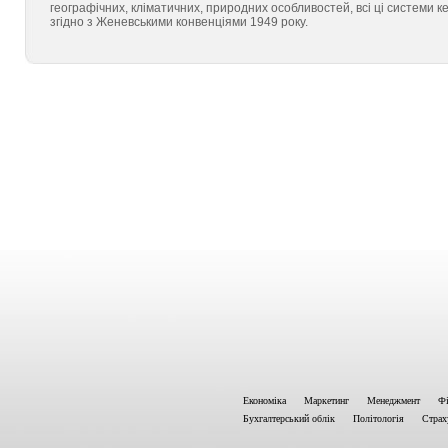
географічних, кліматичних, природних особливостей, всі ці системи 
згідно з Женевськими конвенціями 1949 року.
Економіка
Маркетинг
Менеджмент
Фі
Бухгалтерський облік
Політологія
Страх