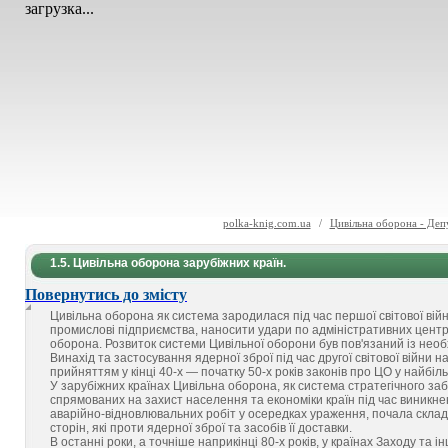
загрузка...
polka-knig.com.ua
/
Цивільна оборона - Деп
1.5. Цивільна оборона зарубіжних країн.
Повернутись до змісту
Цивільна оборона як система зародилася під час першої світової війни
промислові підприємства, наносити удари по адміністративних цент
оборона. Розвиток системи Цивільної оборони був пов'язаний із необ
Винахід та застосування ядерної зброї під час другої світової війни 
прийняттям у кінці 40-х — початку 50-х років законів про ЦО у найбі
У зарубіжних країнах Цивільна оборона, як система стратегічного з
спрямованих на захист населення та економіки країн під час виникн
аварійно-відновлювальних робіт у осередках ураження, почала склада
сторін, які проти ядерної зброї та засобів її доставки.
В останні роки, а точніше наприкінці 80-х років, у країнах Заходу та 