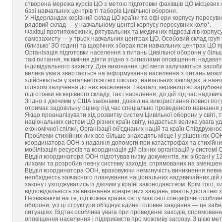
створена мережа курсів ЦО з метою підготовки фахівців ЦО місцевих 
базі навчальних центрів ті таборів Цивільної оборони.
У Нідерландах керівний склад ЦО країни та офі ери корпусу пересувн
рядовий склад — у навчальному центрі корпусу пересувних коло*.
Фахівці протипожежних, рятувальних та медичних підрозділів корпусу 
самозахисту — у трьох навчальних центрах ЦО. Особовий склад груп т
(близько' ЗО годин) та щорічних зборах при навчальних центрах ЦО п
Організація підготовки населення з питань Цивільної оборони у більшо
такі питання, як вміння діяти згідно з сигналами оповіщення, надав
індивідуального захисту. Для виконання цієї мети залучаються засоби
велика увага звертається на інформування населення з питань можли
здійснюється у загальноосвітніх школах, навчальних закладах, а навч
шляхом залучення до них населення. І взагалі, керівництво зарубіжн
підготовки як керівного складу, так і населення, до дій під час надзви
Згідно з діючими у США законами, дозвіл на використання повної пот
отримає задовільну оцінку під час спеціально проведеного навчання 
Якщо проаналізувати хід розвитку систем Цивільної оборони у світі,
національних систем ЦО різних країн світу, надається велика увага 
економічної спілки, Організації об'єднаних націй та країн Співдружнос
Проблеми стихійних лих все більше знаходять місце і у рішеннях ООН
координатора ООН з надання допомоги при катастрофах та стихійних
мобілізація ресурсів та координація дій різних організацій у систем
Відділ координатора ООН підготував низку документів, які зібрані у 1
лихами та розробив певну систему заходів, спрямованих на зменшен
Відділ координатора ООН, враховуючи неминучість виникнення певних
необхідність завчасного планування національних надзвичайних дій н
закону і узгоджуватись із діючим у країні законодавством. Крім того, п
відповідальність за виконання конкретних завдань, мають достатню з
Незважаючи на те, що кожна країна світу має свої специфічні особли
оборони, усі ці структури об'єднує єдине головне завдання — це заб
ситуаціях. Відтак особлива увага при проведенні заходів, спрямован
оповіщення населення і підприємств про можливу загрозу. З цією мето