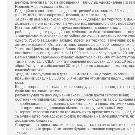
центрів, пунктів та постів оповіщення. Найбільш удосконалені систем
Норвегії, Нідерландах та Бельгії.
Радіаційне спостереження і дозиметричний контроль. Найбільш роз
у США, ФРН, Великобританії, Франції, Італії та Канаді.
За даними американських інформаційних джерел, на території США і
дозиметричного контролю, а в умовах надзвичайного стану передбачає
На території Німеччини в округах оповіщення, кордони яких співпад
районів для оцінки радіаційного, хімічного та бактеріологічного ста
У контрольно-вимірювальному районі діє 25—30 наземних пости спост
одного. Усього за даними західної преси, на території Німеччини роз
автоматизованих). Окрім того, підготовлено до дій 200 пересувних 
У системі Цивільної оборони Великобританії радіаційна розвідка та
оповіщення, у складі якого біля 11 000 осіб, що обслуговують 873 пі
Велика увага у зарубіжних країнах надається питанням стійкості упра
Так, наприклад, у США пункти управління побудовані для всіх 10 округ
зброї. Усі пункти забезпечені 30-ти добовими запасами пального, п
водозабезпечення.
Уряд ФРН побудував на відстані 26 км від Бонна у горах, на глибині
працівників уряду на 3 000 осіб, яке здатне утримувати надлишковий
роки.
Щодо створення системи захисних споруд для населення, то вона зд
будівництво нових сховищ;
реконструкція та дообладнання сховищ часів другої світової війни;
обстеження підвальних приміщень існуючих будинків та обладнання їх
— дообладнання під сховища рудників, шахт та інших підземних спору
— використання під сховища підземних споруд метрополітену.
У Норвегії створена система громадських та приватних сховищ. Згідн
за будівництво громадських сховищ покладена на муніципалітети, які 
державного бюджету.
Спорудження приватних сховищ покладається на власників житлових бу
— на власників ферм. У житлових будинках сховища споруджуються, 
150 м2.