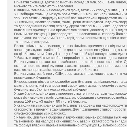
Приватні сховища здатні розмістити понад 19 млн. осіб. Таким чином
міського та 7% сільського населення.
Швидкими темпами накопичується фонд захисних споруд у Швеції. На 
У Швейцарії сховища можуть розмістити 6,2 млн. осіб при загальній ч
95%. Всі захисні споруди у мирний час забезпечені продуктами на 1 м
У Німеччині, Великобританії, Італії, Греції меншої уваги надають сп
та дообладнання сховищ періоду другої світової війни. Законодавств
підвальних приміщень на предмет можливості дообладнання їх під 
Роль і місце евакуації і розосередження населення як способу його захи
визначаються розмірами їх території, розміщенням та щільністю насе
та іншими факторами.
Висока щільність населення, велика кількість промислових підприєм
значно ускладнює вибір районів для розміщення евакуйованих, а так
на ці обставини, майже усі вони у тій чи іншій мірі планують заходи
У багатьох зарубіжних країнах передбачаються евакозаходи на випад
Велика увага звертається на забезпечення стабільності економіки. 
економічного потенціалу вони вважають розосередження промисловост
високою концентрацією промислового виробництва.
Велика увага, особливо у США, звертається на можливість укриття ма
промислових будинків.
Використання підземних розробок для будівництва підприємств та сх
мають, сприятливі температурні умови, досягається економія земельн
будівництва об'єктів у межах міської забудови.
У зарубіжних країнах для створення стратегічних запасів нафтопрод
років функціонують нафтосховища, які обладнані в соляних розробках.
понад 159 тис. м3 нафти, 80 тис. м3 бензину.
У скандинавських країнах для будівництва сховищ під нафтопродукти
створюють із продуктів харчування. Для підвищення стійкості роботи
сільськогосподарських районах.
Як бачимо, Цивільна оборона у зарубіжних країнах розглядається кері
та економіки від наслідків стихійних лих, аварій, катастроф та випад
та формує власний варіант національної структури Цивільної оборони