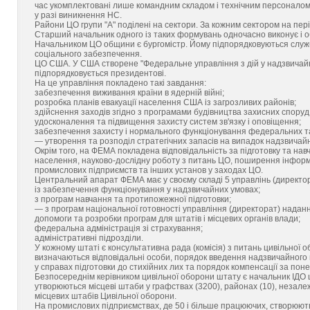
час укомплектовані лише командним складом і технічним персоналом, 
у разі виникнення НС.
Райони ЦО групи "А" поділені на сектори. За кожним сектором на пер
Старший начальник одного із таких формувань одночасно виконує і о
Начальником ЦО общини є бургомістр. Йому підпорядковуються служб
соціального забезпечення.
ЦО США. У США створене "Федеральне управління з дій у надзвичай
підпорядковується президентові.
На це управління покладено такі завдання:
забезпечення виживання країни в ядерній війні;
розробка планів евакуації населення США із загрозливих районів;
здійснення заходів згідно з програмами будівництва захисних споруд
удосконалення та підвищення захисту систем зв'язку і оповіщення;
забезпечення захисту і нормального функціонування федеральних та 
— утворення та розподіл стратегічних запасів на випадок надзвичайн
Окрім того, на ФЕМА покладена відповідальність за підготовку та нав
населення, науково-дослідну роботу з питань ЦО, поширення інформ
промислових підприємств та інших установ у заходах ЦО.
Центральний апарат ФЕМА має у своєму складі 5 управлінь (директор
із забезпечення функціонування у надзвичайних умовах;
з програм навчання та протипожежної підготовки;
— з програм національної готовності управління (директорат) наданн
допомоги та розробки програм для штатів і місцевих органів влади;
федеральна адміністрація зі страхування;
адміністративні підрозділи.
У кожному штаті є консультативна рада (комісія) з питань цивільної о
визначаються відповідальні особи, порядок введення надзвичайного п
у справах підготовки до стихійних лих та порядок компенсації за по
Безпосереднім керівником цивільної оборони штату є начальник ІДО шт
утворюються місцеві штаби у графствах (3200), районах (10), незалеж
місцевих штабів Цивільної оборони.
На промислових підприємствах, де 50 і більше працюючих, створюють