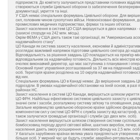
підприємств. До комітету залучаються представники головних відділів
створюються служби Цивільної оборони із забезпечення безперервног
документації, укриття та інші.
У США немає спеціальних формувань Цивільної оборони. Для вирішенн
сил, головним чином сухопутних військ. Невоєнізовані формування, 
промислових медичних підприємствах, фірмах та інших об'єктах.
Захист населення в системі ЦО США вирішується в двох напрямках - 
(захисні споруди на 242 млн. місць).
Окрім ФЕМА у США діють також такі організації, як "Американська асоц
надзвичайного стану".
ЦО Канади як система захисту населення, економіки й адміністративн
розглядає важливий напрямок підготовки цивільного сектора до надзв
Відповідальність за рішення завдань ЦО покладається на прем'єр-мін
відповідальним за надзвичайну готовність. Діяльність всіх міністрів 
очолює виконавчий директор, що має заступника з планування і опер
Основний пункт управління розташований за 37 км на південний задід
осіб. Територія країни розділена на 10 округів надзвичайної готовнос
від них.
Спеціальних формувань ЦО в Канаді немає. До вирішення завдань ЦО 
підрозділи. В умовах надзвичайної обстановки на їхній основі, в разі
районах НС.
Захист населення в системі ЦО Канади, вирішується шляхом укриття
ЦО ФРН. Найбільш ефективною системою цивільного захисту є цивільн
значні сили і засоби, розгалужену систему зв'язку та оповіщення, ра
Загальне керівництво цивільною обороною країни здійснює федераль
компонентом сил у системі ЦО ФРН є служба захисту від катастроф, щ
також залучатися громадські організації і служби (до двох млн. осіб).
Захист населення вирішується шляхом створення системи суспільних
бомбосховищ періоду другої світової війни, шахтних виробок, печер, 
населення дають змогу розширення ліжкового фонду на 2,5 млн. осіб
У багатьох зарубіжних країнах велика увага приділяється утворенню
більше осіб. У мирний час це будуть служби: аварійно-рятувальна, п