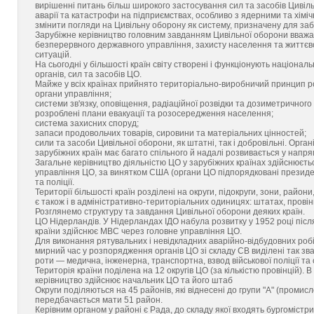
вирішенні питань більш широкого застосування сил та засобів Цивіл
аварії та катастрофи на підприємствах, особливо з ядерними та хіміч
змінити погляди на Цивільну оборону як систему, призначену для заб
Зарубіжне керівництво головним завданням Цивільної оборони вважає 
безперервного державного управління, захисту населення та життєво
ситуацій.
На сьогодні у більшості країн світу створені і функціонують націонал
органів, сил та засобів ЦО.
Майже у всіх країнах прийнято територіально-виробничий принцип роз
органи управління;
системи зв'язку, оповіщення, радіаційної розвідки та дозиметричного
розроблені плани евакуації та розосередження населення;
система захисних споруд;
запаси продовольчих товарів, сировини та матеріальних цінностей;
сили та засоби Цивільної оборони, як штатні, так і добровільні. Орг
зарубіжних країн має багато спільного й надалі розвивається у напря
Загальне керівництво діяльністю ЦО у зарубіжних країнах здійснюєтьс
управління ЦО, за винятком США (органи ЦО підпорядковані президен
та поліції.
Території більшості країн розділені на округи, підокруги, зони, райо
є також і в адміністративно-територіальних одиницях: штатах, провін
Розглянемо структуру та завдання Цивільної оборони деяких країн.
ЦО Нідерландів. У Нідерландах ІДО набула розвитку у 1952 році піс
країни здійснює МВС через головне управління ЦО.
Для виконання рятувальних і невідкладних аварійно-відбудовних робі
мирний час у розпорядження органів ЦО зі складу СВ виділені так зв
роти — медична, інженерна, транспортна, взвод військової поліції та 
Територія країни поділена на 12 округів ЦО (за кількістю провінцій). В
керівництво здійснює начальник ЦО та його штаб
Округи поділяються на 45 районів, які віднесені до групи "А" (промисло
передбачається мати 51 район.
Керівним органом у районі є Рада, до складу якої входять бургоміст