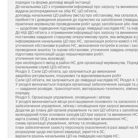
порядок та форма доповіді вищій інстанції.
Дії начальника ЦО з отриманням інформації про загрозу та виникнен
віддача розпорядження на збір КС ЦО об'єкта;
доповідь начальника ЦО району (міста) про обстановку, яка склалася,
прийняття і доведення рішення до підлеглих на запобігання (ліквідац
практичне керівництво проведенням робіт щодо запобігання або ліквід
— щодобове підведення підсумків щодо ліквідації наслідків НС та інф
Дії НШ ІДО об'єкта з отриманням інформації про загрозу та виникнен
постановка завдання старшому оперативному групи, яка виїжджає в р
інформування начальника ЦО про НС, організація роботи комісії з НС
уточнення обстановки в районі НС, визначення потреби в силах і зас
проведення аналізу та оцінки обстановки, уточнення завдань опергру
підготовка пропозицій щодо першочергових робіт;
уточнення питань взаємодії;
при необхідності виїзд в район НС для організації керівництва. Порядо
(начальників служб ЦО) об'єкта.
Розділ 3. Сили ЦО об'єкта, що залучаються до виконання
аварійно-рятувальних, пошукових та відновлювальних робіт
Сили ЦО об'єкта, які залучаються до ліквідації наслідків НС Розділ 4.
У розділі визначається порядок організації забезпечення заходів та 
— завдання розвідки, транспортного, матеріально-технічного, хіміч
порядку.
Розділ 5. Організація управління, оповіщення і зв'язку
У розділі визначаються місця розташування основного та запасного пу
забезпечення управління, зв'язку і оповіщення при загрозі виникнення і
Додатки до плану дій органів управління та сил ЦО об'єкта з запобіганн
календарний план основних заходів ЦО при загрозі та виникненні НС
карта (схема) ОГД з можливою обстановкою при виникненні НС;
схема організації управління, зв'язку та оповіщення;
план забезпечення захисту персоналу (населення) в разі аварії на Х
розрахунки щодо екстреної евакуації, укриття в ЗС;
варіанти рішень начальника ЦО на ліквідацію наслідків НС;