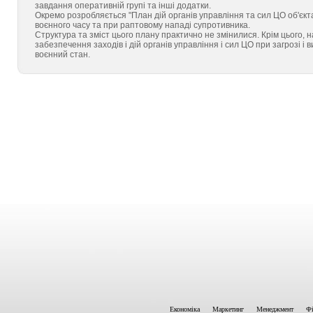
завдання оперативній групі та інші додатки.
Окремо розробляється "План дій органів управління та сил ЦО об'єкт
воєнного часу та при раптовому нападі супротивника.
Структура та зміст цього плану практично не змінилися. Крім цього, 
забезпечення заходів і дій органів управління і сил ЦО при загрозі і
воєнний стан.
Економіка
Маркетинг
Менеджмент
Фі