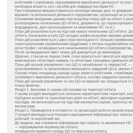
робітників і службовців, підтримування виробничої діяльності та ін
необхідна кількість сил і засобів для ліквідації наслідків НС.
При плануванні використовуються необхідні вихідні дані та довідко
відомчої та регіональної діяльності підприємства, організації чи уста
Основними вихідними даними при розробці плану дій на об'єкті є ріше
розпоряджень начальника ЦО об'єкта, документів, що характеризують 
вододжерела, дані прогнозування за можливими НС та ін.).
План дій розробляється на підставі наказу начальника ЦО об'єкта. До
об'єкта. Начальник штабу ЦО складає графік розробки окремих докумен
План дій розробляється у двох (при необхідності і більше) примірник
територіальними управліннями (відділами) з питань надзвичайних сит
катастрофи і затверджується начальником ЦО об'єкта (підприємства, о
Після затвердження зміст плану дій доводиться до виконавців.
Щорічно, станом на перше січня, план коригується і вносяться відпов
комплексних об'єктових навчань та об'єктових тренувань Цивільної о
План дій органів управління і сил ЦО із запобігання та ліквіднії НС 
цілеспрямовано та організовано вирішувати завданий ЦО в. умовах Н
Основу плану складаюдь заходи щодо захисту робітників, службовців і
особливості виробничої діяльності об'єкта, основні завдання органів 
План дій органів управління та сил ЦО на мирний час складається із п
плану включає:
Розділ 1. Висновки із оцінки обстановки на території об'єкта
У цьому розділі викладається загальна характеристика території, ен
під'їздних шляхів та транспортних доріг на об'єкті, вірогідних надзв
наслідки, які визначаються на підставі експертної оцінки, прогнозу 
експертами.
Розділ 2. Приведення в готовність та організація роботи органів упр
У розділі викладається порядок надходження інформації про загрозу
робочий та неробочий час. .
Дії людини, яка отримала інформацію про загрозу та виникнення НС:
— інформування керівництва об'єкта;
оповіщення керівного складу ЦО та персоналу об'єкта;