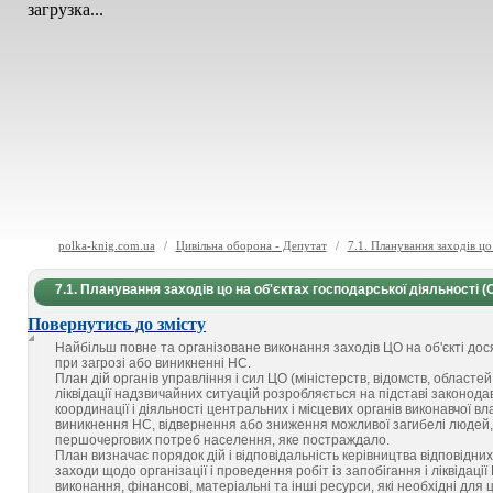
загрузка...
polka-knig.com.ua
/
Цивільна оборона - Депутат
/
7.1. Планування заходів цо
7.1. Планування заходів цо на об'єктах господарської діяльності 
Повернутись до змісту
Найбільш повне та організоване виконання заходів ЦО на об'єкті дос
при загрозі або виникненні НС.
План дій органів управління і сил ЦО (міністерств, відомств, областей, 
ліквідації надзвичайних ситуацій розробляється на підставі законода
координації і діяльності центральних і місцевих органів виконавчої вл
виникнення НС, відвернення або зниження можливої загибелі людей, м
першочергових потреб населення, яке постраждало.
План визначає порядок дій і відповідальність керівництва відповідних
заходи щодо організації і проведення робіт із запобігання і ліквідац
виконання, фінансові, матеріальні та інші ресурси, які необхідні для 