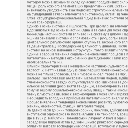
методом можна визначити склад сучасних продуктивних сил Укр
місце і роль кожного елемента цих продуктивних сил. Останні 
визначають узгодженість взаємодіючих структурних елементів 
на супідрядний зв'язок елементів у системному об'єкті; в) ген
Отже, структурно-функціональний підхід визначає системні о
їхньої трансформації.
Однією з ознак системи є її цілісність. При цьому різні елем
відрізняються від ознак її частин. Одна й та сама дія може спр
які-небудь частини системи впливає і на систему в цілому. Нар
Іншими ознаками системи є спрямованість її руху, організація
центрального регулюючого органу, ступінь та засоби його впли
та децентралізації господарської діяльності у динаміці. Післ
системи на основі вивчення її струк-тури, тобто виявити "чут
Одним із засобів пізнання соціально-економічних процесів є по
математичних методів в економічних дослідженнях. Ними кори
неоліберальна та ін.).
Кількісні характеристики є невід'ємною частиною будь-якого ек
вартості У. Петті назвав одну із своїх перших політико-екон
можна не тільки словесне, але й "мовою чи-сел, терезів і мір"
Вальрас, застосувавши абстрактні математичні моделі, відійш
Учені-економісти завжди обґрунтовували свої висновки за до-
кількісні величини (розрізняти тенденцію, закономір-ність і з
тому чи іншому соціально-економічному явищі) і таким чином
певну кількість разів, воно є зако-номірним і може бути ви
Необхідність володіння прийомами математичного аналізу зу-
Процес виявлення тенденцій економічного розвитку зумовлю
рівнянь, нерівностей, функцій, інтегралів тощо).
За давніх часів дрібний товаровиробник, можливо, здійснюва
виступаючи одночасно і як постачальник, і як технолог, і, зр
Ще в 1937 р. майбутній Нобелівський лауреат Р. Коуз в одній 
середовище підприємства від зовнішнього ринкового сере-дови
оплатити витрати господарських операцій, вступаючи у віднос