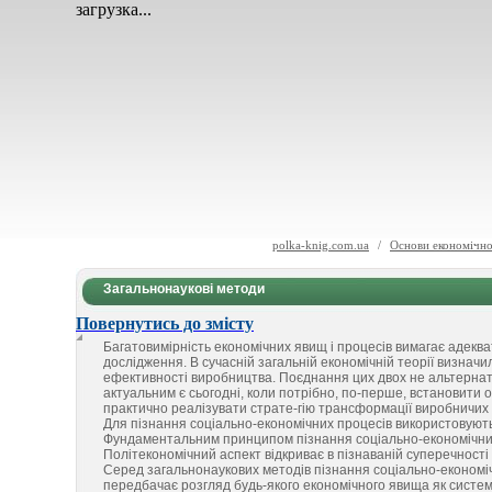
загрузка...
polka-knig.com.ua
/
Основи економічної
Загальнонаукові методи
Повернутись до змісту
Багатовимірність економічних явищ і процесів вимагає адеква
дослідження. В сучасній загальній економічній теорії визначи
ефективності виробництва. Поєднання цих двох не альтернат
актуальним є сьогодні, коли потрібно, по-перше, встановити о
практично реалізувати страте-гію трансформації виробничих 
Для пізнання соціально-економічних процесів використовують 
Фундаментальним принципом пізнання соціально-економічних я
Політекономічний аспект відкриває в пізнаваній суперечності та
Серед загальнонаукових методів пізнання соціально-економі
передбачає розгляд будь-якого економічного явища як системн