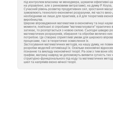
під контролем власника чи менеджера, шукаючи ефективні-ший
на управлінні, але з ринковими витратами), на думку Р. Коуза
Сучасний рівень розвитку продуктивних сил, зростання масшт
зумовлюють технолого-економічні розрахунки, які часто вихо
необхідними не лише для практиків, а й для теоретиків еконо
виробництва.
Широке впровадження математики в економічну та інші науки 
моменти, пов'язані зі спробами "математизувати" практично в
затихає, то розгортається з новою силою. Сьогодні швидко р
математичних розрахунків, збирання та обробки величез-них
потребою. Це створює сприятливі умови для широкого впров
процесами, так і в теоретичне осмислення їх.
Застосування математичних методів, на нашу думку, не повин
розробки моделей оптимізації їх. Оскільки економічні відноси
пізнанню та викладу економічної теорії. Ра-зом з тим вони о
графіки, матриці навряд чи допоможуть виявити сутність тих 
структурно-функціонального під-ходу та математичних методі
шкіл та напрямів еконо-мічної теорії.