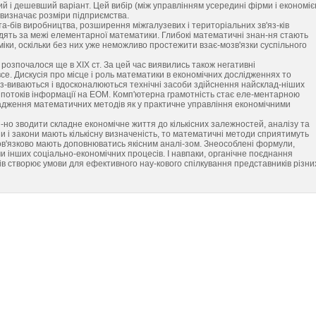
 і дешевший варіант. Цей вибір (між управлінням усередині фірми і економі
, визначає розміри підприємства.
а-бів виробництва, розширення міжгалузевих і територіальних зв'яз-ків
-дять за межі елементарної математики. Глибокі математичні знан-ня стають
міки, оскільки без них уже неможливо простежити взає-мозв'язки суспільного
розпочалося ще в XIX ст. За цей час виявились також негативні
се. Дискусія про місце і роль математики в економічних дослідженнях то
оз-виваються і вдосконалюються технічні засоби здійснення найсклад-ніших
 потоків інформації на ЕОМ. Комп'ютерна грамотність стає еле-ментарною
адження математичних методів як у практичне управління економічними
-но зводити складне економічне життя до кількісних залежностей, аналізу та
ни і закони мають кількісну визначеність, то математичні методи сприятимуть
бов'язково мають доповнюватись якісним аналі-зом. Знеособлені формули,
чи інших соціально-економічних процесів. І навпаки, органічне поєднання
в створює умови для ефективного нау-кового спілкування представників різни