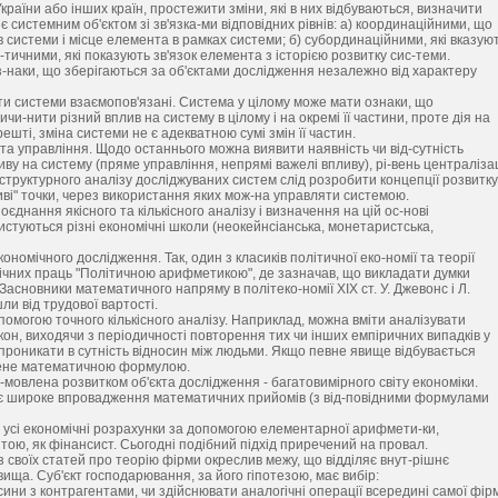
аїни або інших країн, простежити зміни, які в них відбуваються, визначити
є системним об'єктом зі зв'язка-ми відповідних рівнів: а) координаційними, що
системи і місце елемента в рамках системи; б) субординаційними, які вказую
е-тичними, які показують зв'язок елемента з історією розвитку сис-теми.
з-наки, що зберігаються за об'єктами дослідження незалежно від характеру
енти системи взаємопов'язані. Система у цілому може мати ознаки, що
ичи-нити різний вплив на систему в цілому і на окремі її частини, проте дія на
ешті, зміна системи не є адекватною сумі змін її частин.
 та управління. Щодо останнього можна виявити наявність чи від-сутність
ву на систему (пряме управління, непрямі важелі впливу), рі-вень централізац
я структурного аналізу досліджуваних систем слід розробити концепції розвитку
ливі" точки, через використання яких мож-на управляти системою.
єднання якісного та кількісного аналізу і визначення на цій ос-нові
стуються різні економічні школи (неокейнсіанська, монетаристська,
ономічного дослідження. Так, один з класиків політичної еко-номії та теорії
омічних праць "Політичною арифметикою", де зазначав, що викладати думки
. Засновники математичного напряму в політеко-номії XIX ст. У. Джевонс і Л.
ли від трудової вартості.
помогою точного кількісного аналізу. Наприклад, можна вміти аналізувати
акон, виходячи з періодичності повторення тих чи інших емпіричних випадків у
 проникати в сутність відносин між людьми. Якщо певне явище відбувається
ражене математичною формулою.
мовлена розвитком об'єкта дослідження - багатовимірного світу економіки.
є широке впровадження математичних прийомів (з від-повідними формулами
в усі економічні розрахунки за допомогою елементарної арифмети-ки,
ештою, як фінансист. Сьогодні подібний підхід приречений на провал.
із своїх статей про теорію фірми окреслив межу, що відділяє внут-рішнє
ща. Суб'єкт господарювання, за його гіпотезою, має вибір:
ини з контрагентами, чи здійснювати аналогічні операції всередині самої фір