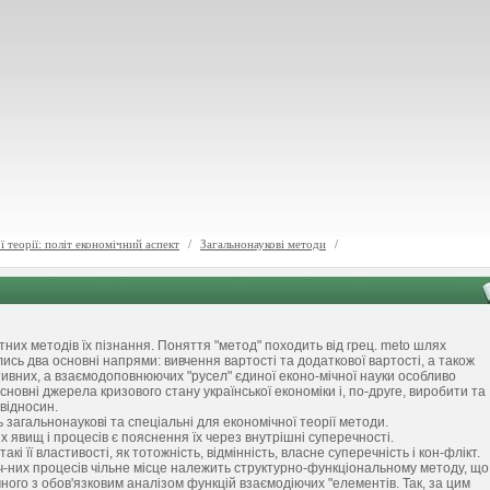
 теорії: політ економічний аспект
/
Загальнонаукові методи
/
тних методів їх пізнання. Поняття "метод" походить від грец. meto шлях
лись два основні напрями: вивчення вартості та додаткової вартості, а також
ивних, а взаємодоповнюючих "русел" єдиної еконо-мічної науки особливо
сновні джерела кризового стану української економіки і, по-друге, виробити та
відносин.
загальнонаукові та спеціальні для економічної теорії методи.
вищ і процесів є пояснення їх через внутрішні суперечності.
кі її властивості, як тотожність, відмінність, власне суперечність і кон-флікт.
ч-них процесів чільне місце належить структурно-функціональному методу, що
ого з обов'язковим аналізом функцій взаємодіючих "елементів. Так, за цим