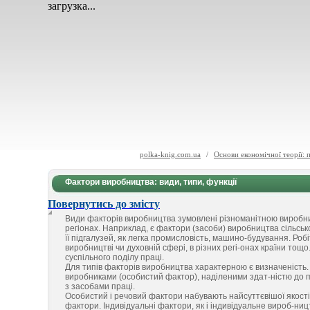
загрузка...
polka-knig.com.ua
/
Основи економічної теорії: 
Фактори виробництва: види, типи, функції
Повернутись до змісту
Види факторів виробництва зумовлені різноманітною виробни-ч
регіонах. Наприклад, є фактори (засоби) виробництва сільськ
її підгалузей, як легка промисловість, машино-будування. Ро
виробництві чи духовній сфері, в різних регі-онах країни тощ
суспільного поділу праці.
Для типів факторів виробництва характерною є визначеність
виробниками (особистий фактор), наділеними здат-ністю до пра
з засобами праці.
Особистий і речовий фактори набувають найсуттєвішої якості - 
фактори. Індивідуальні фактори, як і індивідуальне вироб-ниц