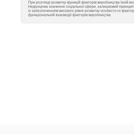
При розгляді розвитку функцій факторів виробництва їхній вз
Недооцінка значення соціальної сфери, залишковий принцип ви
із забезпеченням високого рівня розвитку особисто-го факто
функціональній взаємодії факторів виробництва.