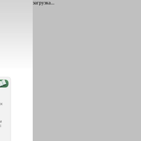
загрузка...
их
и
і