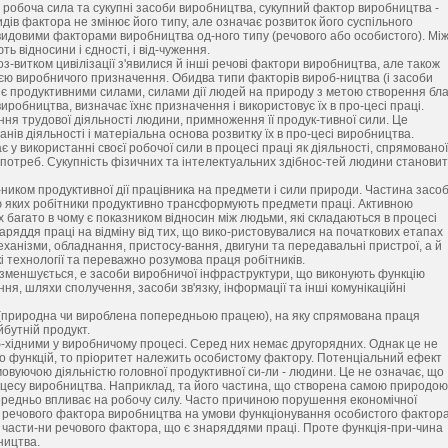
на робоча сила та сукупні засоби виробництва, сукупний фактор виробництва -
ів фактора не змінює його типу, але означає розвиток його суспільного
овидовими факторами виробництва од-ного типу (речового або особистого). Мі
 відносини і єдності, і від-чуження.
-витком цивілізації з'явилися й інші речові фактори виробництва, але також
кцією виробничого призначення. Обидва типи факторів вироб-ництва (і засоби
 є продуктивними силами, силами дії людей на природу з метою створення бла
иробництва, визначає їхнє призначення і використовує їх в про-цесі праці.
я трудової діяльності людини, примноження її продук-тивної сили. Це
нів діяльності і матеріальна основа розвитку їх в про-цесі виробництва.
у використанні своєї робочої сили в процесі праці як діяльності, спрямованої
 потреб. Сукупність фізичних та інтелектуальних здібнос-тей людини станови
-ником продуктивної дії працівника на предмети і сили природи. Частина засоб
ю яких робітники продуктивно трансформують предмети праці. Активною
х багато в чому є показником відносин між людьми, які складаються в процесі
знаряддя праці на відміну від тих, що вико-ристовувалися на початкових етапах
 механізми, обладнання, пристосу-вання, двигуни та передавальні пристрої, а й
і технології та переважно розумова праця робітників.
е зменшується, е засоби виробничої інфраструктури, що виконують функцію
я, шляхи сполучення, засоби зв'язку, інформації та інші комунікаційні
ч (природна чи вироблена попередньою працею), на яку спрямована праця
йбутній продукт.
еоб-хідними у виробничому процесі. Серед них немає другорядних. Однак це не
до функцій, то пріоритет належить особистому фактору. Потенціальний ефект
овуючою діяльністю головної продуктивної си-ли - людини. Це не означає, що
есу виробництва. Наприклад, та його частина, що створена самою природою
середньо впливає на робочу силу. Часто причиною порушення економічної
ого речового фактора виробництва на умови функціонування особистого фактора
ї части-ни речового фактора, що є знаряддями праці. Проте функція-при-чина
ництва.