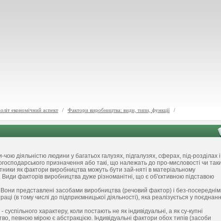
політ економічний аспект
/
Фактори виробництва: види, типи, функції
/
ою діяльністю людини у багатьох галузях, підгалузях, сферах, під-розділах і
огосподарського призначення або такі, що належать до про-мисловості чи так
бітники як фактори виробництва можуть бути зай-няті в матеріальному
о. Види факторів виробництва дуже різноманітні, що є об'єктивною підставою
. Вони представлені засобами виробництва (речовий фактор) і без-посереднім
ці (в тому числі до підприємницької діяльності), яка реалізується у поєднанн
суспільного характеру, коли постають не як індивідуальні, а як су-купні
тво, певною мірою є абстракцією. Індивідуальні фактори обох типів (засоби