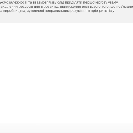
а-ємозалежності та взаємовпливу слід приділяти першочергову ува-гу.
ділення ресурсів для її розвитку, приниження ролі всього того, що пов'язане
ра виробництва, зумовлені неправильним розумінням пріо-ритетів у