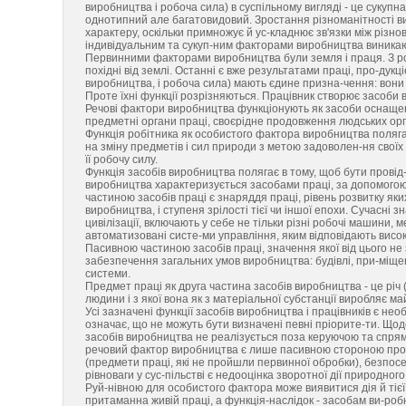
виробництва і робоча сила) в суспільному вигляді - це сукуп
однотипний але багатовидовий. Зростання різноманітності вид
характеру, оскільки примножує й ус-кладнює зв'язки між різн
індивідуальним та сукуп-ним факторами виробництва виникають
Первинними факторами виробництва були земля і праця. З роз
похідні від землі. Останні є вже результатами праці, про-ду
виробництва, і робоча сила) мають єдине призна-чення: вони
Проте їхні функції розрізняються. Працівник створює засоби в
Речові фактори виробництва функціонують як засоби оснащенн
предметні органи праці, своєрідне продовження людських орга
Функція робітника як особистого фактора виробництва полягає 
на зміну предметів і сил природи з метою задоволен-ня своїх
її робочу силу.
Функція засобів виробництва полягає в тому, щоб бути провід
виробництва характеризується засобами праці, за допомого
частиною засобів праці є знаряддя праці, рівень розвитку яки
виробництва, і ступеня зрілості тієї чи іншої епохи. Сучасні 
цивілізації, включають у себе не тільки різні робочі машини,
автоматизовані систе-ми управління, яким відповідають висок
Пасивною частиною засобів праці, значення якої від цього н
забезпечення загальних умов виробництва: будівлі, при-міщенн
системи.
Предмет праці як друга частина засобів виробництва - це рі
людини і з якої вона як з матеріальної субстанції виробляє ма
Усі зазначені функції засобів виробництва і працівників є н
означає, що не можуть бути визначені певні пріорите-ти. Що
засобів виробництва не реалізується поза керуючою та спрям
речовий фактор виробництва є лише пасивною стороною проц
(предмети праці, які не пройшли первинної обробки), безпо
рівноваги у сус-пільстві є недооцінка зворотної дії природн
Руй-нівною для особистого фактора може виявитися дія й тіє
притаманна живій праці, а функція-наслідок - засобам ви-роб