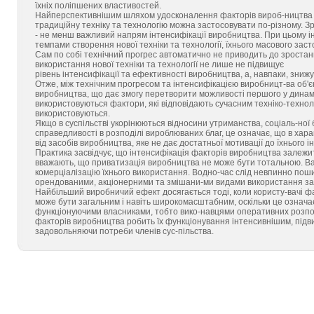
їхніх поліпшених властивостей.
Найперспективнішим шляхом удосконалення факторів вироб-ництва є
традиційну техніку та технологію можна застосовувати по-різному. З
- не менш важливий напрям інтенсифікації виробництва. При цьому 
темпами створення нової техніки та технології, їхнього масового зас
Сам по собі технічний прогрес автоматично не приводить до зростан
використання нової техніки та технології не лише не підвищує
рівень інтенсифікації та ефективності виробництва, а, навпаки, знижу
Отже, між технічним прогресом та інтенсифікацією виробницт-ва об'є
виробництва, що дає змогу перетворити можливості першого у динамі
використовуються фактори, які відповідають сучасним техніко-технол
використовуються.
Якщо в суспільстві укорінюються відносини утриманства, соціаль-ної 
справедливості в розподілі вироблюваних благ, це означає, що в ха
від засобів виробництва, яке не дає достатньої мотивації до їхнього 
Практика засвідчує, що інтенсифікація факторів виробництва залежить 
вважають, що приватизація виробництва не може бути тотальною. Ва
комерціалізацію їхнього використання. Водно-час слід невпинно по
орендованими, акціонерними та змішани-ми видами використання за
Найбільший виробничий ефект досягається тоді, коли користу-вачі фа
може бути загальним і навіть широкомасштабним, оскільки це означає,
функціонуючими власниками, тобто вико-навцями оперативних розпо
факторів виробництва робить їх функціонування інтенсивнішим, підв
задовольняючи потреби членів сус-пільства.