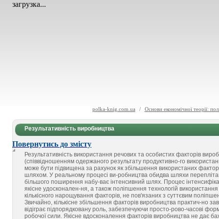
загрузка...
polka-knig.com.ua
/
Основи економічної теорії: пол
Результативність виробництва
Повернутись до змісту
Результативність використання речових та особистих факторів виро
(співвідношенням одержаного результату продуктивно-го використанн
може бути підвищена за рахунок як збільшення використаних факторів
шляхом. У реальному процесі ви-робництва обидва шляхи переплітают
більшого поширення набу-ває інтенсивний шлях. Процес інтенсифікац
якісне удосконален-ня, а також поліпшення технологій використання
кількісного нарощування факторів, не пов'язаних з суттєвим поліпше
Звичайно, кількісне збільшення факторів виробництва практич-но завж
відіграє підпорядковану роль, забезпечуючи просто-рово-часові форм
робочої сили. Якісне вдосконалення факторів виробництва не дає б