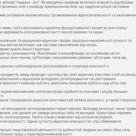
зв'язків "людина - річ". Як юридично-правова категорія власність відображує
х і фізичних осіб з приводу привласнення благ, що закріпля-ються системою
має розуміння взаємозв'язку і розмежування відносин власності та економічн
-чими, тобто визначають характер функціонування і розвитку ком-плексу
 відбивають усієї різноманітності їхніх вторинних та інших
ономічних та юридичних відносин і форм, соціально-економіч-ної сутності та
льш містка категорія, ніж система економічних від-носин.
може аналіз їхньої структури.
арв-на і різноманітна. Розглянемо її класифікацію за основними систе-
ньо-генетичним; суб'єктами і економічними рівнями; об'єктами; типа-ми,
водночас найскладнішою для розуміння є структура власності з
редметів, явищ природи і суспільства, їхніх корисних властиво-стей на реаль
ивласнення є відносини володіння, розпорядження і ко-ристування.
а власності певному суб'єкту, фактичне панування суб'єкта над об'єк-том
іншим економічним суб'єктам право прийняття планових і управ-лінських
ті.
ання і споживання корисних властивостей об'єкта власності, а також створени
с-но володарем, розпорядником і користувачем. Володар реалізує також права
вачем, але далеко не завжди реалізує себе як володар. Користувач окремих
я і розпорядника. Проте тільки в комплексі від-носини володіння,
ня власності. Однак сутність відносин власності не слід обмежувати
процес перетворення діяльності та здібностей людини на самостійну силу,
спільної праці з перетворенням власності