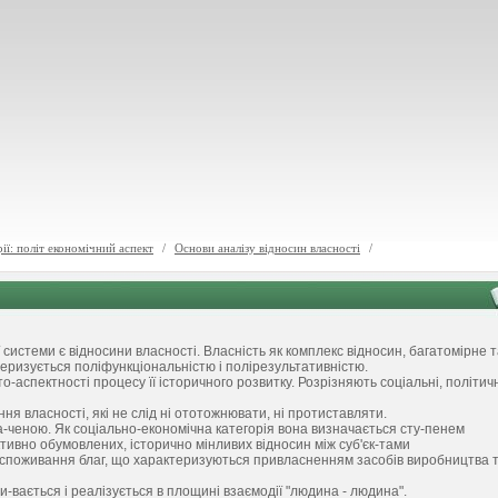
ії: політ економічний аспект
/
Основи аналізу відносин власності
/
истеми є відносини власності. Власність як комплекс відносин, багатомірне т
теризується поліфункціональністю і полірезультативністю.
-аспектності процесу її історичного розвитку. Розрізняють соціальні, політичн
я власності, які не слід ні ототожнювати, ні протиставляти.
на-ченою. Як соціально-економічна категорія вона визначається сту-пенем
тивно обумовлених, історично мінливих відносин між суб'єк-тами
а споживання благ, що характеризуються привласненням засобів виробництва 
и-вається і реалізується в площині взаємодії "людина - людина".