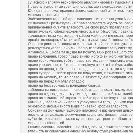
сучасного напряму економічного аналізу - неоінституціона-ліз
Право власності - це зовнішня форма, що законодавче, інсти-
Юридична форма, правова форма самі по собі з'явитись і існ
можливе економічне явище.
Забезпечення гарантій прав власності і створення умов їх е
Визначення і розмежування прав власності фіксують осново-п
привласнення об'єктів власності. Це свого роду "правила гри"
пронизують усі сфери економічного життя. Якщо такі правила
залишають поза увагою деякі сфери майнових відносин, пере
ерозія господарської мотивації, а зго-дом і самої економічної 
Основою ринкової економіки є пріоритетний розвиток в умова
реалізується через найбільш повну взаємопов'язану систему 
Алчіаном, А. Оноре та ін.) ще на початку 60-х років нашого сто
право володіння, тобто право виключного фізичного контролю
право користування, тобто право застосування корисних влас
право управління, тобто право вирішувати, хто і як буде забе
право на доход, тобто право володіння результатами від вико
право суверена, тобто право на відчуження, споживання, змі
право на безпеку, тобто право на захист від експропріації бла
право на передачу благ у спадок;
право на безстроковість володіння благом;
заборона на використання способом, що наносить шкоду зов
право на відповідальність у вигляді стягнення, тобто можливі
право на залишковий характер, тобто право на існування пр
Комбінації перелічених прав з урахуванням того, що ними вол
основою різноманітності видів приватної форми власності.
Основними функціями відносин власності є визначення цільо-
результатів і доходів; формування суспільної форми праці; ре
суб'єктів; визначення всього суспільного уст-рою виробництва, 
моральних цінностей.
Іншими словами, власність - це ті відносини, з яких виростає 
власність як соціально-економічну основу функціо-нування го