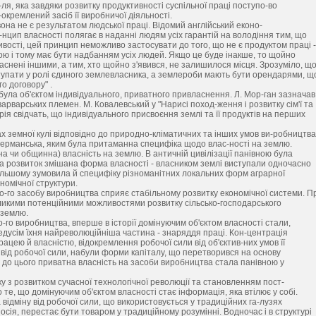
-ля, яка завдяки розвитку продуктивності суспільної праці поступо-во
окремлений засіб її виробничої діяльності.
вона не є результатом людської праці. Відомий англійський еконо-
и-нцип власності полягає в наданні людям усіх гарантій на володіння тим, що
вості, цей принцип неможливо застосувати до того, що не є продуктом праці -
ою і тому має бути надбанням усіх людей. Якщо це буде інакше, то щойно
снені іншими, а тим, хто щойно з'явився, не залишилося місця. Зрозуміло, щ
тупати у ролі єдиного землевласника, а землероби мають бути орендарями, щ
о договору" .
була об'єктом індивідуального, приватного привласнення. Л. Мор-ган зазначав
рварських племен. М. Ковалевський у "Нарисі поход-ження і розвитку сім'ї та
орія свідчать, що індивідуального присвоєння землі та її продуктів на перших
ах земної кулі відповідно до природно-кліматичних та інших умов ви-робництва
 і германська, яким була притаманна специфіка щодо влас-ності на землю.
нна чи общинна) власність на землю. В античній цивілізації панівною була
ала розвиток змішана форма власності - власником землі виступали одночасно
одальшому зумовила й специфіку різноманітних локальних форм аграрної
ономічної структури.
о-го засобу виробництва сприяє стабільному розвитку економічної системи. П
великими потенційними можливостями розвитку сільсько-господарського
 землю.
о-го виробництва, вперше в історії домінуючим об'єктом власності стали,
дусім їхня найреволюційніша частина - знаряддя праці. Кон-центрація
ацею й власністю, відокремлення робочої сили від об'єктив-них умов її
 від робочої сили, набули форми капіталу, що перетворився на основу
о до цього приватна власність на засоби виробництва стала панівною у
у з розвитком сучасної технологічної революції та становленням пост-
те, що домінуючим об'єктом власності стає інформація, яка втілює у собі.
відміну від робочої сили, що використовується у традиційних га-лузях
носія, перестає бути товаром у традиційному розумінні. Водночас і в структурі