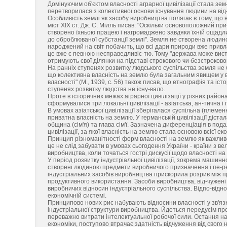
Домінуючим об'єктом власності аграрної цивілізації стала зем
перетворилася з колективної основи існування людини на від-
Особливість землі як засобу виробництва полягає в тому, що 
міст XIX ст. Дж. С. Мілль писав: "Оскільки основоположний пр
створено їхньою працею і нагромаджено завдяки їхній ощадли
до оброблюваної субстанції землі". Земля не створена людин
народжений на світ побачить, що всі дари природи вже привла
це вже є певною несправедливіс-тю. Тому "держава може вис
отримують свої ділянки на підставі строкового чи безстроковог
На ранніх ступенях розвитку людського суспільства земля не 
що колективна власність на землю була загальним явищем у ва
власності" (М., 1939, с. 56) також писав, що етнографія та іст
ступенях розвитку людства не існу-вало.
Проте в історичних межах аграрної цивілізації у різних район
сформувалися три локальні цивілізації - азіатська, ан-тична
В умовах азіатської цивілізації зберігалася суспільна (племе
приватна власність на землю. У германській цивілізації діст
община (сім'я) та глава сім'ї. Зазначена диференціація в п
цивілізації, за якої власність на землю стала основою всієї ек
Принцип різноманітності форм власності на землю як важлив
це не слід забувати в умовах сьогодення України - країни з 
виробництва, коли точаться гострі дискусії щодо власності на
У період розвитку індустріальної цивілізації, зокрема машинн
створені людиною предмети виробничого призначення і пе-ре
індустріальних засобів виробництва прискорила розрив між пр
продуктивного використання. Засоби виробництва, від-чужені
виробничих відносин індустріального суспільства. Відпо-відн
економічній системі.
Принципово нових рис набувають відносини власності у зв'язк
індустріальної структури виробництва. Йдеться передусім про 
переважно витрати інтелектуальної робочої сили. Остання на 
економіки, поступово втрачає здатність відчуження від свого 