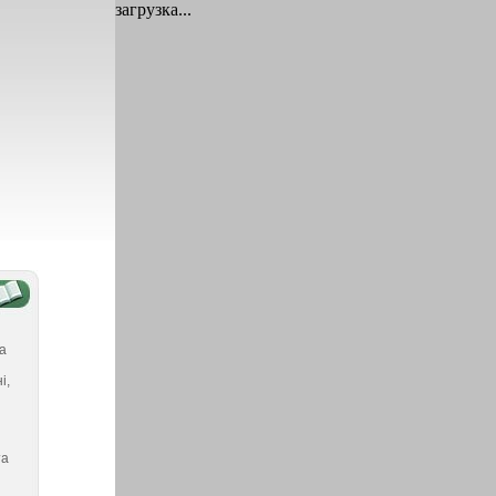
загрузка...
а
і,
та