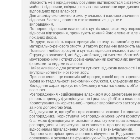
Власність же в юридичному розумінні відтворюється системою 
майнові відносини, свідомі, вольові взаємозв'язки юри-дични
відповідних прав власності.
Для аналізу економічного змісту власності важливе значення 
відносин. Часто ці поняття ототожнюються, що не є
виправданим.
По-перше, відносини власності є сутнісними, системоутворюю
відносин відтворення, пронизують кожний його елемент, але не
похідних форм.
По-друге, власність характеризує діалектику взаємозв'язку ек
матеріально-речового змісту. В такому розумін-ні власність бі
Повніше і глибше зрозуміти сутність відносин власності допо-
Структура власності, як і будь-якої складної системи, багатоб
моутворюючими і структуровизначальними критеріями: внутріш
формами та видами власності.
Найважливішою для розкриття сутності відносин власності і 
внутрішньогенетичної точки зору.
Привласнення - це економічний процес, спосіб перетворення п
умови життєдіяльності економічних суб'єктів. Скла-довими пр
Володіння характеризує не обмежену в часі належність об'єкт
власності.
Розпорядження - здійснюване власником або делеговане ним 
рішень з приводу функціонування і реалізації об'єкта влас-нос
Користування (використання) - процес виробничого застосу-в
за його допомогою благ.
Слід зауважити, що суб'єкт привласнення власності є одноча
розпорядника і користувача. Розпорядник може бу-ти користу
благ може функціонувати, зовсім не реалізу-ючи прав володар
розпорядження і користування становлять про-цес привласнен
відносинами привласнення, хоча вони і є визна-чальними.
Парною категорією привласнення є відчуження. Відчуження - 
оречевлення результатів функціоную-чої індивідуальної та су