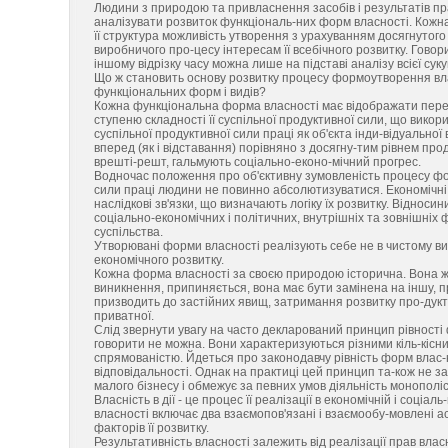
Людини з природою та привласнення засобів і результатів прац
аналізувати розвиток функціональ-них форм власності. Кожна
її структура можливість утворення з урахуванням досягнутог
виробничого про-цесу інтересам її всебічного розвитку. Гово
іншому відрізку часу можна лише на підставі аналізу всієї сук
Що ж становить основу розвитку процесу формоутворення влас
функціональних форм і видів?
Кожна функціональна форма власності має відображати пере-ду
ступеню складності її суспільної продуктивної сили, що вико
суспільної продуктивної сили праці як об'єкта інди-відуально
вперед (як і відставання) порівняно з досягну-тим рівнем про
врешті-решт, гальмують соціально-еконо-мічний прогрес.
Водночас положення про об'єктивну зумовленість процесу фор
сили праці людини не повинно абсолютизуватися. Економічні 
наслідкові зв'язки, що визначають логіку їх розвитку. Віднос
соціально-економічних і політичних, внутрішніх та зовнішніх 
суспільства.
Утворювані форми власності реалізують себе не в чистому виг-
економічного розвитку.
Кожна форма власності за своєю природою історична. Вона жи
виникнення, припиняється, вона має бути замінена на іншу, 
призводить до застійних явищ, затримання розвитку про-дукти
приватної.
Слід звернути увагу на часто декларований принцип рівності 
говорити не можна. Вони характеризуються різними кіль-кісн
спрямованістю. Йдеться про законодавчу рівність форм влас-нос
відповідальності. Однак на практиці цей принцип та-кож не 
малого бізнесу і обмежує за певних умов діяльність монополіс
Власність в дії - це процес її реалізації в економічній і соціа
власності включає два взаємопов'язані і взаємообу-мовлені ас
факторів її розвитку.
Результативність власності залежить від реалізації прав влас