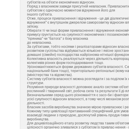
суб'єктів на об'єкти економічних відносин.
Поряд з власником завжди присутній невласник. Привласнити 
суб'єктом є одночасно моментом відчуження його для
іншого суб'єкта.
Отже, процеси привласнення і відчуження - це дві діалектичні
відчуження" є внутрішнім джерелом саморозвитку відносин вл
зв'язку.
Обирати ті чи інші форми привласнення і відчуження економіч-н
примусу грунтується на сукупності економічних і позаекономіч
"пряника" чи "батога" з боку власника
до невласника.
За суб'єктами, тобто носіями і реалізаторами відносин власнос
розвитком суспільства відбувається кількісне і якісне зростанн
домашні (сімейні) господарства найрізнома-нітнішої функціо
Колективна власність реалізується через діяльність корпорацій
колективів різних форм господарювання тощо.
Урізноманітнюються форми державних суб'єктів власності. Се
національний банк тощо), територіально-регіональні (кому-на
(міністерства та відомства).
Систему суб'єктів власності можна розглядати і за поділом їх н
структури.
Розуміння природи власності доповнює аналіз системи об'єктів
рослинний і тваринний світ, робоча сила та результати її ді-я
Визначальними серед цього різноманіття є засо-би і фактори
усієї сукупності відносин власності, в тому числі механізм ро
діяльності.
Власник засобів виробництва значною мірою привласнює і ре
Кожному типу цивілізації притаманний специфічний для умов ї
взаємодії людини з природою, досягнутий рівень продук-тивнос
виробництва.
Для доцивілізаційного етапу розвитку людства таким об'єктом
цілісності органічно зливалися з суб'єктом їх привлас-нення 