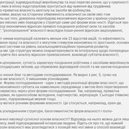
нтрації, індивідуалізації виробництва та інші перетво-рення, що у сукупності
яких в епоху індустріалізму грунтується від-чуження від трудівника
но-приватна власність капіталу на засоби ви-робництва.
оміки, вказує на історичну обмеженість класичної за своїм зміс-том
ль-ше того, докорінна перебудова економічних відносин у країнах соціальне
их якісних змін передусім у структурі саме цієї форми влас-ності. Йдеться про 
сці економічних відносин прямого поєднання робочої сили та засобів
ї", "розпорошення" власності внаслідок поши-рення відносин акціонування,
іт-никам корпорацій належить менше ніж 15 відсотків акцій, то ефективність
ння праці та власності є могутнім стимулом економічно-го зростання, осново
ної системи на рівень загальноцивілізаційних принципів розвитку.
ида-ми. Цю структуру можна охарактеризувати як інтегральну щодо попередньо
зуміти без аналізу відносин привласнення, взаємодії суб'єктів власності,
нк-ціонування, сутність характеру поєднання робітника з засобами виробництв
осподарських зв'язків, що обумовлює відповідний спосіб та ме-ханізм поєднанн
-нення благ та методами господарювання. Як видно з рис. 5, сучас-на
-ми власності, її змішаними різновидами.
. Форма господарювання - один з методів реалізації форми влас-ності, що
 економічного суб'єкта на навколишнє середовище з метою його перетворення 
овуватись через різні форми господарювання. Так, наприклад, приватна
формах, як одноособове володіння, партнерство, корпорація. Сьогодні з'явилис
ізнес, підприємницькі мережі тощо.
-ватися різними формами власності. Це стосується, наприклад, орен-ди,
а ускладненням структури, багатоманітністю форм власності і госпо-
ричної еволюції сутнісної основи власності? Відповідь на нього можна дати ли
гресу, який підпорядкований інтересам людини. Йдеть-ся про те, що кожний
носин власності має розглядатися з позицій якіс-ної зміни у способі взаємодії