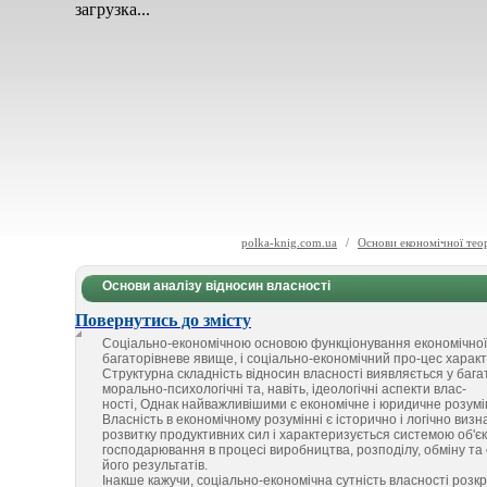
загрузка...
polka-knig.com.ua
/
Основи економічної теор
Основи аналізу відносин власності
Повернутись до змісту
Соціально-економічною основою функціонування економічної с
багаторівневе явище, і соціально-економічний про-цес харак
Структурна складність відносин власності виявляється у багато
морально-психологічні та, навіть, ідеологічні аспекти влас-
ності, Однак найважливішими є економічне і юридичне розумінн
Власність в економічному розумінні є історично і логічно виз
розвитку продуктивних сил і характеризується системою об'єк
господарювання в процесі виробництва, розподілу, обміну т
його результатів.
Інакше кажучи, соціально-економічна сутність власності розкр