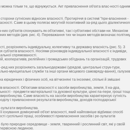
можна тільки те, що відчужується. Акт привласнення об'єкта влас-ності одним
 сторони сутнісних відносин власності. Протиріччя в системі "при-власнення -
асності. Саме в цьому полягає могутній позитивний за-ряд цього діалектичног
их суб'єктів спонукають як об'єктивні, так і суб'єктивні обстави-ни. Механізм
них методів (див. рис. 4). Переважання тих чи інших методів визначає політик
ті, розрізняють індивідуальну, колективну та державну власність (рис. 5). З
я суб'єктів власності. Носіями різновидів індивідуальної власності є індивіди,
нальної спрямованості.
, кооперативів, релігійних і громадських об'єднань та організацій, трудових
-ред них розрізняють загальнодержавні (урядові, центральні струк-тури,
льно-муніципальні служби та інші органи місцевого самовряду-вання), галузев
а юридичних і фізичних осіб, на вітчизняні та іноземні, спільні й змішані
 власності. Об'єктами власності є засоби виробництва, земля, її на-дра,
льності - предмети матеріальної та духовної культури, цінні па-пери, гроші тощ
 виробництва. Саме власність на засоби виробництва характеризує сутність
зподілу і привласнення результатів виробництва, доходів господарської
-зультати виробництва.
ї існування домінуючий об'єкт власності, який найповніше відбиває спосіб
ті суспільної праці, особливості привласнення засобів і ре-зультатів
 було природне середовище - земля, тваринний і рослинний світ, які у своїй
- первісною людиною.