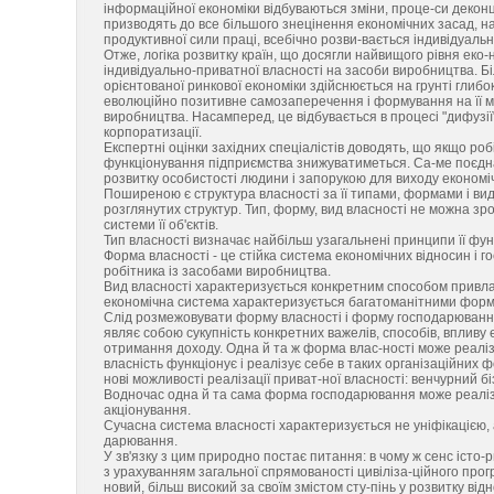
інформаційної економіки відбуваються зміни, проце-си деконце
призводять до все більшого знецінення економічних засад, на 
продуктивної сили праці, всебічно розви-вається індивідуаль
Отже, логіка розвитку країн, що досягли найвищого рівня еко-н
індивідуально-приватної власності на засоби виробництва. Бі
орієнтованої ринкової економіки здійснюється на грунті глибок
еволюційно позитивне самозаперечення і формування на її мі
виробництва. Насамперед, це відбувається в процесі "дифузі
корпоратизації.
Експертні оцінки західних спеціалістів доводять, що якщо роб
функціонування підприємства знижуватиметься. Са-ме поєдна
розвитку особистості людини і запорукою для виходу економіч
Поширеною є структура власності за її типами, формами і в
розглянутих структур. Тип, форму, вид власності не можна зро
системи її об'єктів.
Тип власності визначає найбільш узагальнені принципи її фу
Форма власності - це стійка система економічних відносин і г
робітника із засобами виробництва.
Вид власності характеризується конкретним способом привлас
економічна система характеризується багатоманітними форма
Слід розмежовувати форму власності і форму господарювання
являє собою сукупність конкретних важелів, способів, впливу
отримання доходу. Одна й та ж форма влас-ності може реаліз
власність функціонує і реалізує себе в таких організаційних 
нові можливості реалізації приват-ної власності: венчурний б
Водночас одна й та сама форма господарювання може реалізу
акціонування.
Сучасна система власності характеризується не уніфікацією, 
дарювання.
У зв'язку з цим природно постає питання: в чому ж сенс істо-
з урахуванням загальної спрямованості цивіліза-ційного про
новий, більш високий за своїм змістом сту-пінь у розвитку від