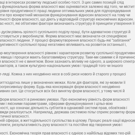
і в інтересах розвитку людської особис-тості. З цих самих позицій слід
 функціональна форма власності має оцінюватися залежно від того, чи містит
о рівня продуктивності праці людини оптимальних умов для підпорядкування
рити про конкретний механізм функціонування відносин власності на тому чи
упності форм власності, що діють у відповідній структурі економічних відносин.
-ності, які об'єктивні фактори визначають структуру й принципи утворення її
сім рівень зрілості суспільного поділу праці, бути адекватною структурі й
ристовується у виробництві. Форма власності має визначати-ся специфікою
ї власності людини. У процесі формоутворення власності будь-які "забігання"
дуктивності суспільної праці негативно впливають на розвиток останньої і,
-моутворення власності рівнем і характером розвитку суспільної продуктивн
явища і процеси мають багатовимірну структуру. Таки-ми самими є й причинно
ини власності не є винятком. Вони зазнають впливу не одного, а широкого спект
факторів, а також культурно-національних умов і традицій того чи іншого
ляді. Кожна з них неодмінно несе в собі риси нового й старого у процесі
ттєздатна лише у визначених межах. Коли дія факторів, які зу-мовили її
прогресивнішу форму. Будь-яка консервація форм власності неодмінно
вних сил. Це стосується всіх без винятку форм власності, у тому числі й
форм власності в ринкових умовах. Про економічну рівність форм власності
ими і якісними параметрами, сферами функціонування і цільо-вою
ті, що означає діяльність суб'єктів в однаковій системі прав, обов'язків і
завжди реалізується. Наприклад, держава системою пільг сприяє розвитку фор
тичної власності.
ль-ній сферах, в життєдіяльності суспільства в цілому. Процес реалі-зації відноси
пекти, результативність руху власності та постійне від-творення умов і
ності. Економічна теорія прав власності є однією з найбільш відомих тео-рій