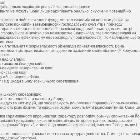
му.
туціонально закріплює реальні економічні процеси.
ува-ти не можуть. Вони лише закріпляють реально існуюче чи потенцій-но
фек-тивного забезпечення є фундаментом економічної політики держа-ви.
оложні принципи взаємовідносин господарських суб'єктів з при-воду
 - правила коректної економічної поведінки щодо майнових відно-син, котрі
 сформульовані нечітко або неконкретне (наприклад, взає-мосуперечливі чи
шкоджають ефективному перерозподілу прав влас-ності), то наслідками цього
системи.
х багатоманіття форм власності різновидів приватної власності. Вона
еко-номічних прав, визначених відомими західними економістами (Р. Кроузом, 
ліття:
 над благами;
-тивостей благ для себе;
з-печувати використання благ;
-ристання благ;
ну або знищення блага;
г і від шкоди з боку зовнішнього середовища;
-нішньому середовищу;
сть стягнення блага на сплату боргу;
о-цедур та інституцій, що забезпечують поновлення порушених повно-важень.
о-діють різні фізичні та юридичні особи, можуть бути різноманітними. Саме це
вої спрямованості виробництва; характеру розподілу, обміну і спо-живання йо
алізації і узгодження системи економічних інтересів різ-них господарських
соціальної ієрархії, становища людини в су-спільстві, системи її соціальних і
вся економічна, соціальна і політична структура суспільства. Саме це і визнача
сподарської системи.