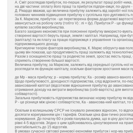
А. Сміт розглядав прибуток, по-перше, як результат праці робіт-ника, 
на дві частини: оплату його праці та прибуток підпри-ємця; по-друге 
Д. Рікардо вважав, що величина прибутку залежить від заробіт-ної п
головних чинників підвищення прибутку є суспільна про-дуктивність п
За К. Марксом, прибуток - це перетворена форма додаткової вартості. 
авансується на робочу силу (тобто V) : лі = і[у}. Прибуток Р - це функці
купівлю засобів виробництва.
Багато західних економістів при поясненні прибутку використо-вують 
створенні вартості беруть праця, земля і капітал. Наприклад, при-бу
(капіталу) та як плату за працю підприємця з управління та організаці
підприємницького доходу.
Критикуючи теорію факторів виробництва, К. Маркс обгрунту-вав пол
цьому він показав, що продуктивність праці залежить від технологічн
Разом з оснащеністю праці та родючістю землі, зростає якість праці, 
сприяють створенню більшої вартості.
Величина прибутку, за Марксом, залежить від середньої суспіль-ної 
розглядати як функцію капіталу, оскільки фактором зростання маси п
де Мp - маса прибутку; р - норма прибутку; Кa - розмір авансо-ваного 
Щодо прибутковості, доходності підприємства, слід відрізняти, по-пе
авансований капітал (відсоткове відношення прибутку до авансованого 
отримання доходу на витрати виробництва (собі-вартість) для виготов
собівартості).
Загальна прибутковість підприємства визначає норму прибутку як ві
Р - це різниця між ціною і собівартістю, Кa - авансова-ний капітал, 
Оскільки в колишньому СРСР не існувало ринкових відносин, то відп
досягати коригуванням цін і тарифів. Оскільки ціна фак-тично розгл
нормування. До початку 60-х років панувала думка, що в ціну достат
рівні 4-5 відсотків. Згідно з цим здійснювалось ціноутворення на прак
рентабельність до 15 відсотків.
В умовах сучасної світової ринкової економіки прибуток і нор-ма при