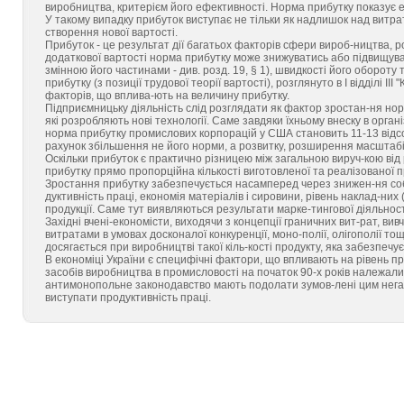
виробництва, критерієм його ефективності. Норма прибутку показує е
У такому випадку прибуток виступає не тільки як надлишок над витрат
створення нової вартості.
Прибуток - це результат дії багатьох факторів сфери вироб-ництва, роз
додаткової вартості норма прибутку може знижуватись або підвищува
змінною його частинами - див. розд. 19, § 1), швидкості його обороту
прибутку (з позиції трудової теорії вартості), розглянуто в І відділі II
факторів, що вплива-ють на величину прибутку.
Підприємницьку діяльність слід розглядати як фактор зростан-ня нор
які розробляють нові технології. Саме завдяки їхньому внеску в орга
норма прибутку промислових корпорацій у США становить 11-13 відсотк
рахунок збільшення не його норми, а розвитку, розширення масштаб
Оскільки прибуток є практично різницею між загальною вируч-кою від 
прибутку прямо пропорційна кількості виготовленої та реалізованої пр
Зростання прибутку забезпечується насамперед через знижен-ня собів
дуктивність праці, економія матеріалів і сировини, рівень наклад-них
продукції. Саме тут виявляються результати марке-тингової діяльност
Західні вчені-економісти, виходячи з концепції граничних вит-рат,
витратами в умовах досконалої конкуренції, моно-полії, олігополії то
досягається при виробництві такої кіль-кості продукту, яка забезпечу
В економіці України є специфічні фактори, що впливають на рівень пр
засобів виробництва в промисловості на початок 90-х років належал
антимонопольне законодавство мають подолати зумов-лені цим нега
виступати продуктивність праці.