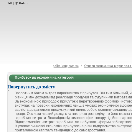
загрузка...
polka-knig.com.ua
/
Основи економічної теорії: політ
Прибуток як економічна категорія
Повернутись до змісту
Зворотним боком витрат виробництва є прибуток. Він тим біль-ший, чи
різниця між доходом від реалізації продукції та сукупни-ми витратами
За економічною природою прибуток є перетвореною формою чистого до
виступає на поверхні економічних явищ в умовах еко-номічної відокр
вартість додаткового продукту, який являє собою основну складову д
праця. Оскільки чистий доход є катего-рією розподілу, то його можн
виробничі витрати. Внаслідок від-хилення ціни товару від його вартост
Відокремленість витрат виробника, які набувають форми собівартості
В умовах ринкової економіки прибуток на рівні підприємства виступ
притаманною капіталу тенденцією до самозростання.