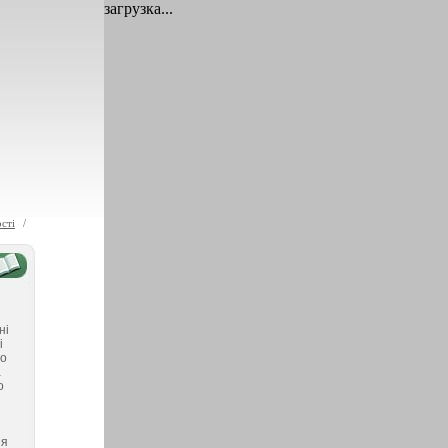
загрузка...
ості
/
ні
і
го
а
о
ня