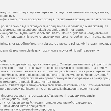
нізації оплати праці є: органи державної влади та місцевого само-врядування,
 працівники.
-рифні ставки, схеми посадових окладів і тарифно-кваліфікаційні характеристи
іт залежно від їх складності, а працівників - залежно від їх кваліфікації та
ою формування та диференціації розмірів заробітної плати.
ь на-ціональні відмінності заробітної плати. Вони обумовлені неоднакови-ми
обся-гу природних і історично існуючих життєвих потреб, витрат на вихо-вання
німальної заробітної плати (а від цього залежать всі тарифні ставки і посадов
вим зближенням рівнів цих показників в міру стабілізації та роз-витку
умов.
ли-ває конкуренція, що діє на ринку праці. Співвідношення попиту і пропозиції
тих, хто її продає. Це відбувається рідко і вибірково, якщо попит на робочу
 може зростати. І навпаки, якщо пропозиція робочої сили на ринку перевищує
ння більш високого рівня заробітної плати. В цих умовах робітник змушений
ці. Держава і профспілки мають право обмежувати конкуренцію на ринку праці.
-тема оплати праці. Їй властиві такі риси:
о-міки. Оплата праці використовується як найважливіший засіб сти-мулювання
ного прогресу, поліпшення якості продукції, підвищення ефективності
кінцевих результатів господарської діяльності трудових колективів;
ль-нонаціональними;
змо-гу послідовніше здійснювати принцип соціальної справедливості;
 мен-шою чисельністю працюючих;
ня темпів науково-технічного прогресу;