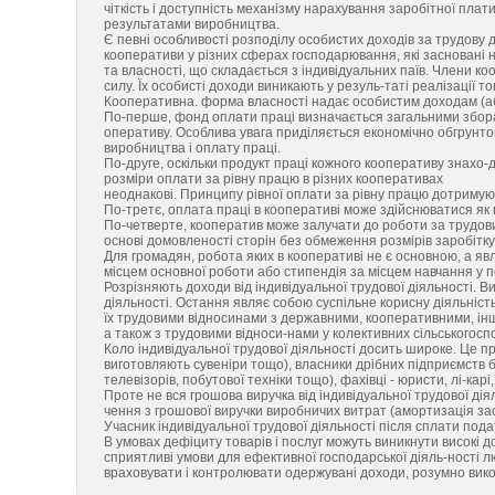
чіткість і доступність механізму нарахування заробітної пла
результатами виробництва.
Є певні особливості розподілу особистих доходів за трудову д
кооперативи у різних сферах господарювання, які засновані н
та власності, що складається з індивідуальних паїв. Члени к
силу. Їх особисті доходи виникають у резуль-таті реалізації т
Кооперативна. форма власності надає особистим доходам (аб
По-перше, фонд оплати праці визначається загальними зборам
оперативу. Особлива увага приділяється економічно обгрунт
виробництва і оплату праці.
По-друге, оскільки продукт праці кожного кооперативу знахо-
розміри оплати за рівну працю в різних кооперативах
неоднакові. Принципу рівної оплати за рівну працю дотримую
По-третє, оплата праці в кооперативі може здійснюватися як 
По-четверте, кооператив може залучати до роботи за трудовим
основі домовленості сторін без обмеження розмірів заробітку
Для громадян, робота яких в кооперативі не є основною, а яв
місцем основної роботи або стипендія за місцем навчання у п
Розрізняють доходи від індивідуальної трудової діяльності. Ви
діяльності. Остання являє собою суспільне корисну діяльніст
їх трудовими відносинами з державними, кооперативними, ін
а також з трудовими відноси-нами у колективних сільськогосп
Коло індивідуальної трудової діяльності досить широке. Це пр
виготовляють сувеніри тощо), власники дрібних підприємств 
телевізорів, побутової техніки тощо), фахівці - юристи, лі-кар
Проте не вся грошова виручка від індивідуальної трудової ді
чення з грошової виручки виробничих витрат (амортизація засо
Учасник індивідуальної трудової діяльності після сплати под
В умовах дефіциту товарів і послуг можуть виникнути високі д
сприятливі умови для ефективної господарської діяль-ності л
враховувати і контролювати одержувані доходи, розумно вик