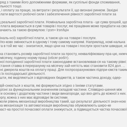
поряд з такими його допоміжними формами, як суспільні фонди споживання,
яльності тощо.
і оплату за працю, за витрати і результати її, що визнані ринком. Західні
плати вартості робочої сили і забезпечення рівності заробітної плати за
 реальної заробітної плати. Номінальна заробітна плата - це сума грошей, щ
 плата виражається в сумі товарів і послуг, які працівник може придбати на св
ачають за такою формулою: І рзп= Ігзп/Іцін
іналь-ної) заробітної плати, а також цін на товари і послуги.
'яз-ково змінюється в одному і тому самому напрямі. Наприклад, номі-нальна
 в той же час - знизитися, якщо ціни на товари і послуги зростали швидше, н
а становить розмір заробітної плати за просту, некваліфіковану пра-цю, нижч
ісячну, годинну норму праці (обсяг робіт).
льної погодинної заробітної плати законодавче встановлював-ся на такому рівні:
. Остання ставка в перерахунку на місячну зай-нятість має становити 824 дол. ...
ені джерела коштів на оплату праці. Для госпрозрахункових підпри-ємств таки
їх господарської діяльності.
шти, які виділяються з відповідних бюджетів, а також частина доходу, одер-
й-снюється з коштів, які формуються згідно з їхніми статутами.
 різні за функціональним значенням складові частини. Співвідно-шення між
и основну і додаткову частини і види винагороди, що вхо-дять до кожної з них.
ргу, кожна з них має відповідні їм системи.
оли рівень механізації виробництва такий, що результат діяльності знач-ною
с-на механізація та автоматизація виробництва обумовлюють широ-ке
аст-ка простої почасової оплати знижується, а підвищується частка почасової