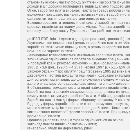
становить основну частку фонду життє-вих засобів та існує 
доходи від підсобних господарств, індивідуальної трудової ді
Отже, заробітна плата виражає і вартість товару робоча сила, 
економісти вже давно визнали сумісність у змісті заробіт-ної 
однакові витрати праці, які дістали ринкове визнання.
Важливо розрізняти грошову (номінальну) заробітну плату від
одержує працівник за годину, день, місяць. Реальна заробітна
грошову заробітну плату. Рух реальної за-робітної плати визн
де IРЗП ІГЗП, Іцін - індекси відповідно реальної, грошової (ном
Зауважимо, що номінальна і реальна заробітна плата не обов
заробітна плата може підвищитися, а реальна заробітна плата
номінальна заробітна плата.
Законодавче встановлюється мінімальна заробітна плата. Вон
якої не може здійснюватися оплата за виконану праців-ником м
У провідній країні ринкової економіки - США - розмір міні-ма
1985 р. - 3,6 дол., 1990 р. - 4,25 і з червня 1997 р. - 5,15 дол
Законом України "Про оплату праці" (травень 1995 р.) визнач
джерелом є частина доходу та інші кошти, одержані внаслідок 
Для установ і організацій, що фінансуються з бюджету, - це ко
жаного внаслідок господарської діяльності та з інших джерел.
В об'єднаннях громадян оплата праці найманих працівників зді
Заробітна плата за своїм складом неоднорідна, вона включає
ними утворює структуру заробітної плати. У ній слід розрізнят
Заробітна плата має дві форми: відрядну і почасову. У свою че
Відрядну форму заробітної плати в основному застосовують, к
мірою залежить від інтенсивності праці робітників. Комплек
використання почасової' форми заробітної плати. При цьому ч
преміальної оплати.
Організація оплати праці в Україні здійснюється на основі:
законодавчих та інших нормативних актів;
генеральної угоди на державному рівні;