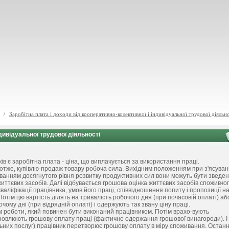
/
Заробітна плата і доходи від кооперативно-колективної і індивідуальної трудової діяльн
ндивідуальної трудової діяльності
 є заробітна плата - ціна, що виплачується за використання праці.
а отже, купівлю-продаж товару робоча сила. Вихідним положенням при з'ясуван
хуванням досягнутого рівня розвитку продуктивних сил вони можуть бути зведен
життєвих засобів. Далі відбувається грошова оцінка життєвих засобів споживчо
валіфікації працівника, умов його праці, співвідношення попиту і пропозиції н
Потім цю вартість ділять на тривалість робочого дня (при почасовій оплаті) аб
очому дні (при відрядній оплаті) і одержують так звану ціну праці.
гом роботи, який повинен бути виконаний працівником. Потім врахо-вують
а-новлюють грошову оплату праці (фактичне одержання грошової винагороди). І
альних послуг) працівник перетворює грошову оплату в міру споживання. Остан