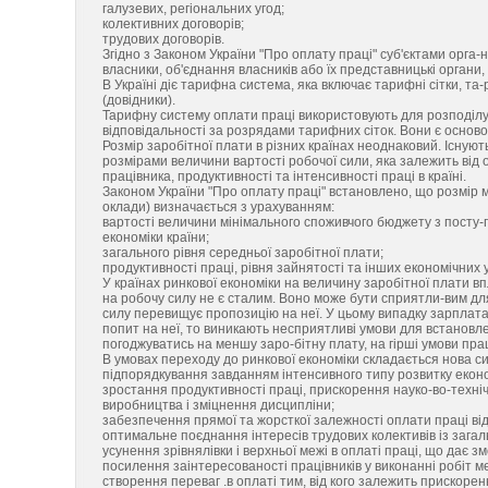
галузевих, регіональних угод;
колективних договорів;
трудових договорів.
Згідно з Законом України "Про оплату праці" суб'єктами орга-
власники, об'єднання власників або їх представницькі органи,
В Україні діє тарифна система, яка включає тарифні сітки, та
(довідники).
Тарифну систему оплати праці використовують для розподілу роб
відповідальності за розрядами тарифних сіток. Вони є основ
Розмір заробітної плати в різних країнах неоднаковий. Існуют
розмірами величини вартості робочої сили, яка залежить від 
працівника, продуктивності та інтенсивності праці в країні.
Законом України "Про оплату праці" встановлено, що розмір мі
оклади) визначається з урахуванням:
вартості величини мінімального споживчого бюджету з посту-по
економіки країни;
загального рівня середньої заробітної плати;
продуктивності праці, рівня зайнятості та інших економічних 
У країнах ринкової економіки на величину заробітної плати вп
на робочу силу не є сталим. Воно може бути сприятли-вим для 
силу перевищує пропозицію на неї. У цьому випадку зарплата
попит на неї, то виникають несприятливі умови для встановле
погоджуватись на меншу заро-бітну плату, на гірші умови пра
В умовах переходу до ринкової економіки складається нова сис
підпорядкування завданням інтенсивного типу розвитку екон
зростання продуктивності праці, прискорення науко-во-техніч
виробництва і зміцнення дисципліни;
забезпечення прямої та жорсткої залежності оплати праці від 
оптимальне поєднання інтересів трудових колективів із зага
усунення зрівнялівки і верхньої межі в оплаті праці, що дає 
посилення заінтересованості працівників у виконанні робіт
створення переваг .в оплаті тим, від кого залежить прискорен