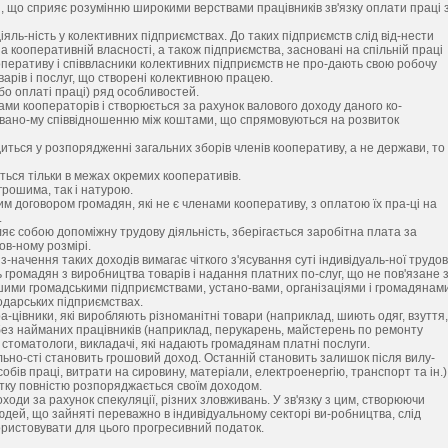
ти, що сприяє розумінню широкими верствами працівників зв'язку оплати праці 
іяль-ність у колективних підприємствах. До таких підприємств слід від-нести
а кооперативній власності, а також підприємства, засновані на спільній праці
ооперативу і співвласники колективних підприємств не про-дають свою робочу
оварів і послуг, що створені колективною працею.
о оплаті праці) ряд особливостей.
и кооператорів і створюється за рахунок валового доходу даного ко-
овано-му співвідношенню між коштами, що спрямовуються на розвиток
диться у розпорядженні загальних зборів членів кооперативу, а не держави, то
ться тільки в межах окремих кооперативів.
грошима, так і натурою.
 договором громадян, які не є членами кооперативу, з оплатою їх пра-ці на
.
ляє собою допоміжну трудову діяльність, зберігається заробітна плата за
ов-ному розмірі.
з-начення таких доходів вимагає чіткого з'ясування суті індивідуаль-ної трудов
ь громадян з виробництва товарів і надання платних по-слуг, що не пов'язане 
шими громадськими підприємствами, устано-вами, організаціями і громадянами
одарських підприємствах.
а-цівники, які виробляють різноманітні товари (наприклад, шиють одяг, взуття,
без найманих працівників (наприклад, перукарень, майстерень по ремонту
і, стоматологи, викладачі, які надають громадянам платні послуги.
яльно-сті становить грошовий доход. Останній становить залишок після вилу-
бів праці, витрати на сировину, матеріали, електроенергію, транспорт та ін.)
атку повністю розпоряджається своїм доходом.
оходи за рахунок спекуляції, різних зловживань. У зв'язку з цим, створюючи
юдей, що зайняті переважно в індивідуальному секторі ви-робництва, слід
ористовувати для цього прогресивний податок.