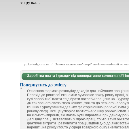
загрузка...
polka-knig.com.ua
/
Основи економічної теорії: політ економічний аспект
Заробітна плата і доходи від кооперативно-колективної і і
Повернутись до змісту
Основною формою розподілу доходів для найманих працівників
Перехід до ринкової економіки зумовлює появу ринку праці, 
суті заробітної плати слід брати потреби працівни-ка. З ура
д6 так званого споживчого кошика, тоб-то до певного набору 
кошика з урахуванням дея-ких факторів оцінки робочої сили (к
робочу силу). Все це утворює вартість або ціну робочої сили. 
на кількість виробів, які мають бути вироблені при даному роб
Далі ціну праці зіставляють з мірою праці, тобто з тим обся
фактичні витрати і результати праці, відповідно до яких вст
нарешті, на ринку (тобто у сфері товарного обігу і нематері