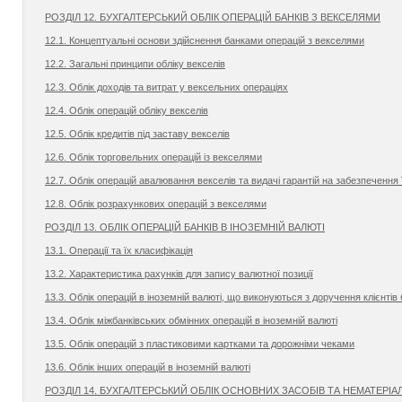
РОЗДІЛ 12. БУХГАЛТЕРСЬКИЙ ОБЛІК ОПЕРАЦІЙ БАНКІВ З ВЕКСЕЛЯМИ
12.1. Концептуальні основи здійснення банками операцій з векселями
12.2. Загальні принципи обліку векселів
12.3. Облік доходів та витрат у вексельних операціях
12.4. Облік операцій обліку векселів
12.5. Облік кредитів під заставу векселів
12.6. Облік торговельних операцій із векселями
12.7. Облік операцій авалювання векселів та видачі гарантій на забезпечення 
12.8. Облік розрахункових операцій з векселями
РОЗДІЛ 13. ОБЛІК ОПЕРАЦІЙ БАНКІВ В ІНОЗЕМНІЙ ВАЛЮТІ
13.1. Операції та їх класифікація
13.2. Характеристика рахунків для запису валютної позиції
13.3. Облік операцій в іноземній валюті, що виконуються з доручення клієнтів
13.4. Облік міжбанківських обмінних операцій в іноземній валюті
13.5. Облік операцій з пластиковими картками та дорожніми чеками
13.6. Облік інших операцій в іноземній валюті
РОЗДІЛ 14. БУХГАЛТЕРСЬКИЙ ОБЛІК ОСНОВНИХ ЗАСОБІВ ТА НЕМАТЕРІАЛ