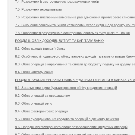
7.4. Розрахунки із застосуванням розрахункових чеків
7.5. Розрахунки акредитивами
7.6. Розрахунки платіжними вимогами в разі здійснення примусового списанн
7.7. Виконання банками та їхніми установами ухвал судів щодо арешту кошті
7.8. Особливості розрахунків в електронних системах типу «клієнт—банк»
РОЗДІЛ 8. ОБЛІК ДОХОДІВ, ВИТРАТ ТА КАПІТАЛУ БАНКУ
8.1. Облік доходів (витрат) банку
8.2. Особливості податкового обліку валових доходів та валових витрат банку
8.3. Облік операцій з нарахування та сплати до бюджету податку на додану ва
8.4. Облік капіталу банку
РОЗДІЛ 9. БУХГАЛТЕРСЬКИЙ ОБЛІК КРЕДИТНИХ ОПЕРАЦІЙ В БАНКАХ УКР
9.1. Загальні принципи бухгалтерського обліку кредитних операцій
9.2. Облік операцій за овердрафтом
9.3. Облік операцій репо
9.4. Облік факторингових операцій
9.5. Облік субординованих кредитів та операцій з дисконту векселів
9.6. Порядок бухгалтерського обліку позабалансових кредитних операцій
9.7. Облік операцій з кредитування на підставі документарного акредитиву