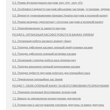
5.3. Режим функціонування рахунків типу «Н», типу «П»
5.4. Особливості відкриття рахунків військовим частинам, установам, підпри
5.5. Відкриття уповноваженими банками України рахунків в іноземній валюті
5.6. Режим вкладних (депозитних) і поточних рахунків в іноземній валюті
5.7. Переоформлення та закриття рахунка
РОЗДІЛ 6. ОРГАНІЗАЦІЯ КАСОВОЇ РОБОТИ В БАНКАХ УКРАЇНИ
6.1. Організація роботи касового апарату банку
6.2. Порядок здійснення касових операцій прибутковими касами
6.3. Порядок здійснення операцій вечірніми касами
6.4. Організація і порядок роботи каси перерахунку
6.5. Порядок виконання операцій видатковими касами
6.6. Порядок підбиття підсумків робочого дня операційної каси
6.7. Підкріплення операційних кас банків
РОЗДІЛ 7. ОБЛІК ОПЕРАЦІЙ БАНКУ ЗА БЕЗГОТІВКОВИМИ РОЗРАХУНКАМИ
7.1. Принципи організації безготівкових розрахунків
7.2. Вимоги до оформлення розрахункових документів
7.3. Розрахунки із застосуванням платіжних доручень та вимог-доручень