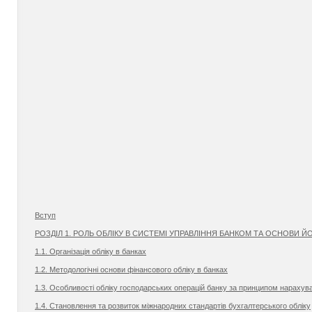
Вступ
РОЗДІЛ 1. РОЛЬ ОБЛІКУ В СИСТЕМІ УПРАВЛІННЯ БАНКОМ ТА ОСНОВИ ЙО
1.1. Організація обліку в банках
1.2. Методологічні основи фінансового обліку в банках
1.3. Особливості обліку господарських операцій банку за принципом нарахув
1.4. Становлення та розвиток міжнародних стандартів бухгалтерського обліку