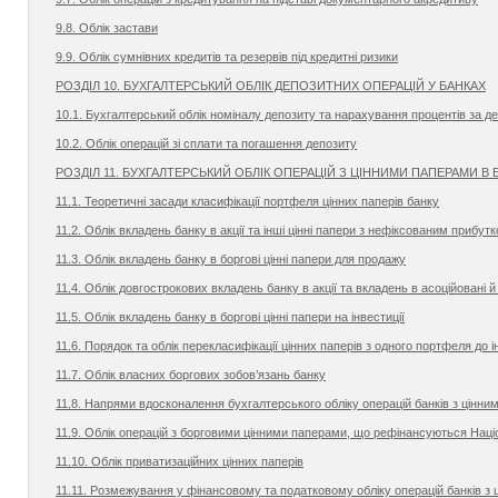
9.8. Облік застави
9.9. Облік сумнівних кредитів та резервів під кредитні ризики
РОЗДІЛ 10. БУХГАЛТЕРСЬКИЙ ОБЛІК ДЕПОЗИТНИХ ОПЕРАЦІЙ У БАНКАХ
10.1. Бухгалтерський облік номіналу депозиту та нарахування процентів за д
10.2. Облік операцій зі сплати та погашення депозиту
РОЗДІЛ 11. БУХГАЛТЕРСЬКИЙ ОБЛІК ОПЕРАЦІЙ З ЦІННИМИ ПАПЕРАМИ В 
11.1. Теоретичні засади класифікації портфеля цінних паперів банку
11.2. Облік вкладень банку в акції та інші цінні папери з нефіксованим прибу
11.3. Облік вкладень банку в боргові цінні папери для продажу
11.4. Облік довгострокових вкладень банку в акції та вкладень в асоційовані й 
11.5. Облік вкладень банку в боргові цінні папери на інвестиції
11.6. Порядок та облік перекласифікації цінних паперів з одного портфеля до 
11.7. Облік власних боргових зобов’язань банку
11.8. Напрями вдосконалення бухгалтерського обліку операцій банків з цінн
11.9. Облік операцій з борговими цінними паперами, що рефінансуються Нац
11.10. Облік приватизаційних цінних паперів
11.11. Розмежування у фінансовому та податковому обліку операцій банків з