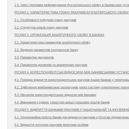
1.5. Зміст програми реформування бухгалтерського обліку в банківських уст
РОЗДІЛ 2. ХАРАКТЕРИСТИКА ПЛАНУ РАХУНКІВ БУХГАЛТЕРСЬКОГО ОБЛІКУ
2.1. Особливості побудови плану рахунків
2.2. Структура класів плану рахунків
РОЗДІЛ 3. ОРГАНІЗАЦІЯ АНАЛІТИЧНОГО ОБЛІКУ В БАНКАХ
3.1. Характеристика параметрів аналітичного обліку
3.2. Ведення параметрів контрагентів банку
3.3. Параметри документів
3.4. Параметри договорів та аналітичних рахунків
РОЗДІЛ 4. КОРЕСПОНДЕНТСЬКІ ВІДНОСИНИ МІЖ БАНКІВСЬКИМИ УСТАН
4.1. Порядок відкриття кореспондентських рахунків іншим банкам у територі
4.2. Здійснення міжбанківських розрахунків через систему електронних плат
4.3. Механізм кореспондентських відносин між банками
4.4. Виконання судових ухвал про арешт грошових коштів банків
РОЗДІЛ 5. ВІДКРИТТЯ БАНКАМИ РАХУНКІВ У НАЦІОНАЛЬНІЙ ТА ІНОЗЕМНІ
5.1. Організаційна робота банків для відкриття рахунків суб’єктам підприємниц
5.2. Відкриття поточних рахунків фізичним особам