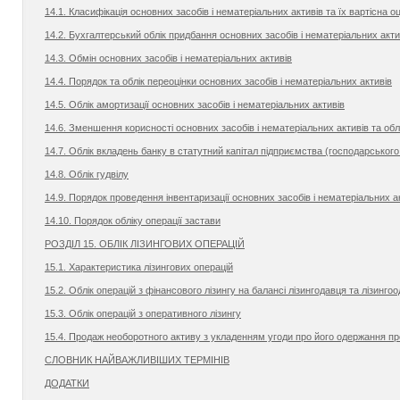
14.1. Класифікація основних засобів і нематеріальних активів та їх вартісна оц
14.2. Бухгалтерський облік придбання основних засобів і нематеріальних акти
14.3. Обмін основних засобів і нематеріальних активів
14.4. Порядок та облік переоцінки основних засобів і нематеріальних активів
14.5. Облік амортизації основних засобів і нематеріальних активів
14.6. Зменшення корисності основних засобів і нематеріальних активів та облі
14.7. Облік вкладень банку в статутний капітал підприємства (господарського
14.8. Облік гудвілу
14.9. Порядок проведення інвентаризації основних засобів і нематеріальних ак
14.10. Порядок обліку операції застави
РОЗДІЛ 15. ОБЛІК ЛІЗИНГОВИХ ОПЕРАЦІЙ
15.1. Характеристика лізингових операцій
15.2. Облік операцій з фінансового лізингу на балансі лізингодавця та лізинг
15.3. Облік операцій з оперативного лізингу
15.4. Продаж необоротного активу з укладенням угоди про його одержання пр
СЛОВНИК НАЙВАЖЛИВІШИХ ТЕРМІНІВ
ДОДАТКИ